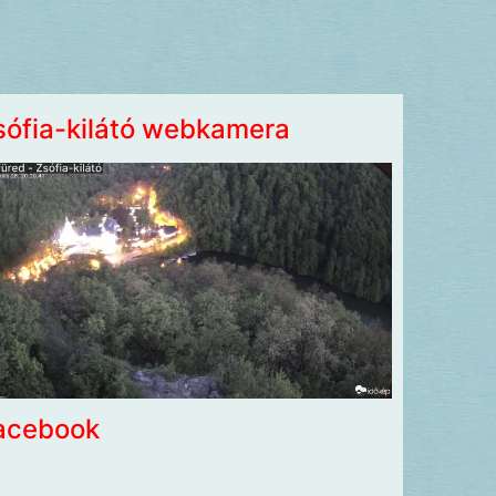
sófia-kilátó webkamera
acebook