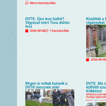
Nincs hozzászólás
DVTK. Újra lesz balhé?
Kiutálták a
Vigyázat mert Toca dühös
cigányokat
lesz
2026-08-06
1 hozzászólás
2026-08-06
Régen is voltak bunyók a
DVTK. Ma sz
DVTK meccsek után
külföldi sz
trükközni