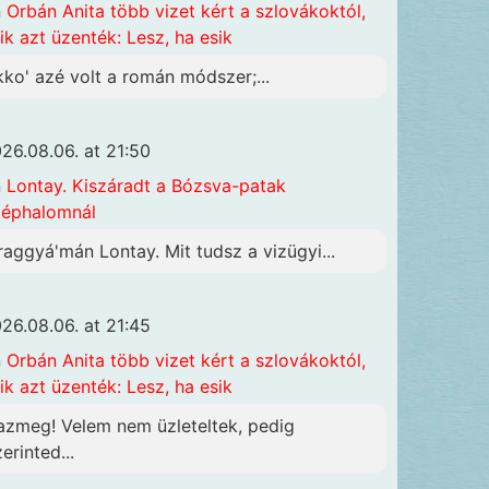
n
Orbán Anita több vizet kért a szlovákoktól,
ik azt üzenték: Lesz, ha esik
kko' azé volt a román módszer;...
26.08.06. at 21:50
n
Lontay. Kiszáradt a Bózsva-patak
éphalomnál
raggyá'mán Lontay. Mit tudsz a vizügyi...
26.08.06. at 21:45
n
Orbán Anita több vizet kért a szlovákoktól,
ik azt üzenték: Lesz, ha esik
azmeg! Velem nem üzleteltek, pedig
erinted...