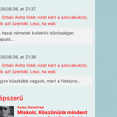
26.08.06. at 21:37
n
Orbán Anita több vizet kért a szlovákoktól,
ik azt üzenték: Lesz, ha esik
A hazai németek kollektív bűnösségen
apuló...
26.08.06. at 21:36
n
Orbán Anita több vizet kért a szlovákoktól,
ik azt üzenték: Lesz, ha esik
gyre büszkébb vagyok, mert a fideszre...
épszerű