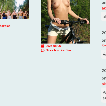
o
ak
a
ászólás
20
o
Sz
2026-08-06
Nincs hozzászólás
Á
20
o
ak
P
sz