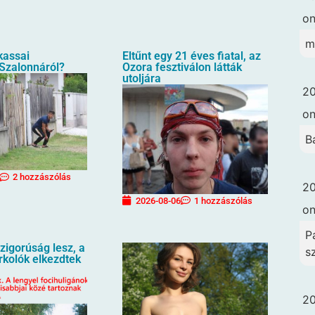
o
m
 kassai
Eltűnt egy 21 éves fiatal, az
 Szalonnáról?
Ozora fesztiválon látták
utoljára
20
o
B
2 hozzászólás
20
2026-08-06
1 hozzászólás
o
Pa
igorúság lesz, a
s
urkolók elkezdtek
20