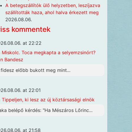
A betegszállítók ülő helyzetben, leszíjazva
szállították haza, ahol halva érkezett meg
2026.08.06.
riss kommentek
26.08.06. at 22:22
n
Miskolc. Toca megkapta a selyemzsinórt?
n Bandesz
 fidesz előbb bukott meg mint...
26.08.06. at 22:01
n
Tippeljen, ki lesz az új köztársasági elnök
aka belépő kérdés: "Ha Mészáros Lőrinc...
26.08.06. at 21:58