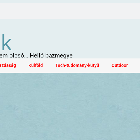
ök
 sem olcsó… Helló bazmegye
azdaság
Külföld
Tech-tudomány-kütyü
Outdoor