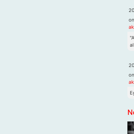
20
o
ak
"
al
20
o
ak
E
N