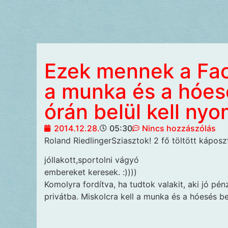
Ezek mennek a Fac
a munka és a hóes
órán belül kell nyo
2014.12.28.
05:30
Nincs hozzászólás
Roland RiedlingerSziasztok! 2 fő töltött káposzt
jóllakott,sportolni vágyó
embereket keresek. :))))
Komolyra fordítva, ha tudtok valakit, aki jó pénz
privátba. Miskolcra kell a munka és a hóesés be