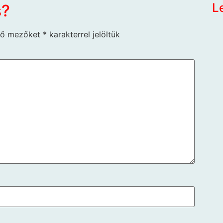
L
s?
ző mezőket
*
karakterrel jelöltük