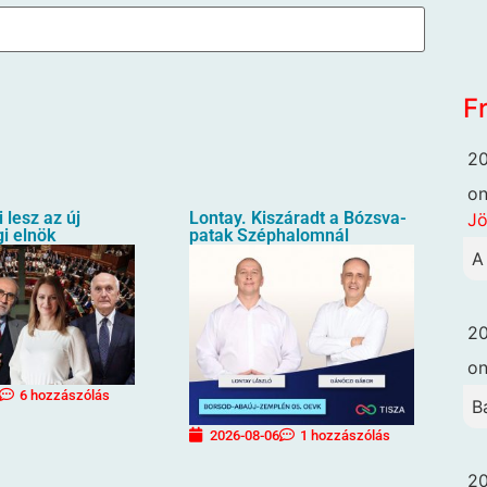
F
20
o
i lesz az új
Lontay. Kiszáradt a Bózsva-
Jö
i elnök
patak Széphalomnál
A
20
o
6 hozzászólás
B
2026-08-06
1 hozzászólás
20