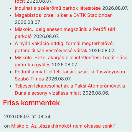
focit
2026.08.07.
Indulhat a szélerőmű parkok létesítése
2026.08.07.
Magabiztos izraeli siker a DVTK Stadionban
2026.08.07.
Miskolc. Ideiglenesen megszűnik a Petőfi téri
parkoló
2026.08.07.
A nyári vakáció eddigi formái megterhelővé,
potenciálisan veszélyessé váltak
2026.08.07.
Miskolc. Ezzel akarják ellehetetleníteni Tocát -lásd
győri közgyűlés
2026.08.07.
Pedofília miatt elítélt tanárt szúrt ki Tusványoson
Szabó Tímea
2026.08.07.
Teljesen lekapcsolhatják a Paksi Atomerőművet a
Duna alacsony vízállása miatt
2026.08.06.
Friss kommentek
2026.08.07. at 08:54
on
Miskolc. Az „északhirnököt nem olvassa senki”