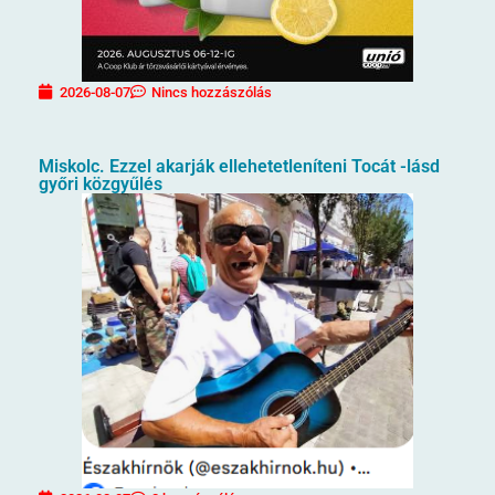
2026-08-07
Nincs hozzászólás
Miskolc. Ezzel akarják ellehetetleníteni Tocát -lásd
győri közgyűlés