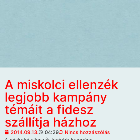
A miskolci ellenzék
legjobb kampány
témáit a fidesz
szállítja házhoz
2014.09.13.
04:29
Nincs hozzászólás
A miskolci ellenzék legjobb kampány