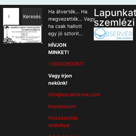
Lapunka
Ha átverték… Ha
Keresés
megvezették… Vagy
szemlézi
ha csak hallott
egy jó sztorit…
HÍVJON
MINKET!
+36302600871
Vagy írjon
nekünk!
info@eszakhirnok.com
Impresszum
Hozzászólás
szabályai