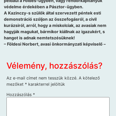
például a Földes-ügyben, vagy rendőrkapitányuk
védelme érdekében a Pásztor-ügyben.
A Kazinczy-s szülők által szervezett péntek esti
demonstráció szóljon az összefogásról, a civil
kurázsiról, arról, hogy a miskolciak, az avasiak nem
hagyják magukat, bármikor kiállnak az igazukért, s
hangot is adnak nemtetszésüknek!
– Földesi Norbert, avasi önkormányzati képviselő –
Vélemény, hozzászólás?
Az e-mail címet nem tesszük közzé.
A kötelező
mezőket
*
karakterrel jelöltük
Hozzászólás
*