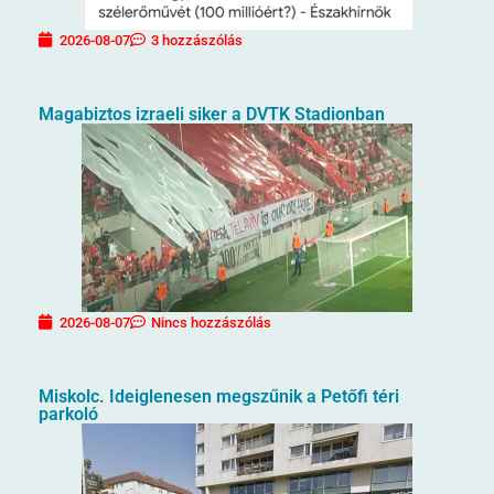
2026-08-07
3 hozzászólás
Magabiztos izraeli siker a DVTK Stadionban
2026-08-07
Nincs hozzászólás
Miskolc. Ideiglenesen megszűnik a Petőfi téri
parkoló