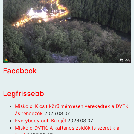
Facebook
Legfrissebb
Miskolc. Kicsit körülményesen verekedtek a DVTK-
ás rendezők
2026.08.07.
Everybody out. Küldjél
2026.08.07.
Miskolc-DVTK. A kaftános zsidók is szeretik a