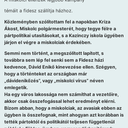
témáit a fidesz szállítja házhoz.
Közleményben szólítottam fel a napokban Kriza
Ákost, Miskolc polgármesterét, hogy tegye félre a
pártpolitikai utasításokat, s a Kazinczy iskola ügyében
járjon el végre a miskolciak érdekében.
Semmi nem történt, a megszólított lapított, s
továbbra sem lép fel senki sem a Fidesz házi
kedvence, Dávid Enikő kinevezése ellen. Szégyen,
hogy a történteket az országban már
„dávidenikőzés”, vagy „miskolci vírus” néven
emlegetik.
Ha egy város lakossága nem számíthat a vezetőire,
akkor csak összefogással lehet eredményt elérni.
Bízom abban, hogy a miskolciak, az avasiak ebben az
ügyben is összefognak, mint ahogyan azt korábban is
tették pártoktól és politikától teljesen függetlenül