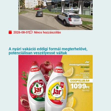
2026-08-07
Nincs hozzászólás
A nyári vakáció eddigi formái megterhelővé,
potenciálisan veszélyessé váltak