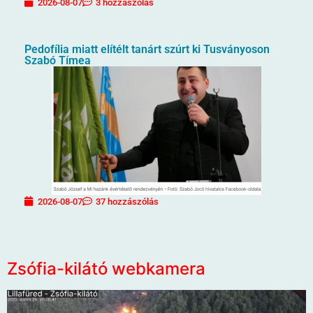
2026-08-07
3 hozzászólás
Pedofília miatt elítélt tanárt szúrt ki Tusványoson
Szabó Tímea
2026-08-07
37 hozzászólás
Zsófia-kilátó webkamera