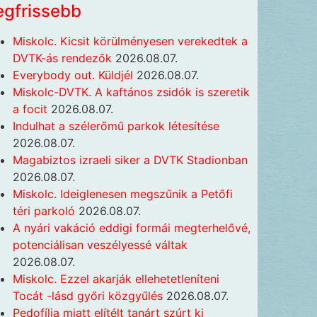
egfrissebb
Miskolc. Kicsit körülményesen verekedtek a
DVTK-ás rendezők
2026.08.07.
Everybody out. Küldjél
2026.08.07.
Miskolc-DVTK. A kaftános zsidók is szeretik
a focit
2026.08.07.
Indulhat a szélerőmű parkok létesítése
2026.08.07.
Magabiztos izraeli siker a DVTK Stadionban
2026.08.07.
Miskolc. Ideiglenesen megszűnik a Petőfi
téri parkoló
2026.08.07.
A nyári vakáció eddigi formái megterhelővé,
potenciálisan veszélyessé váltak
2026.08.07.
Miskolc. Ezzel akarják ellehetetleníteni
Tocát -lásd győri közgyűlés
2026.08.07.
Pedofília miatt elítélt tanárt szúrt ki