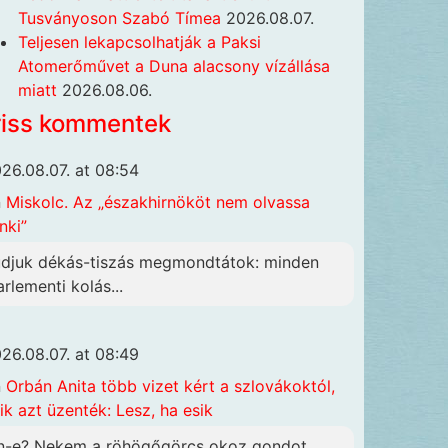
Tusványoson Szabó Tímea
2026.08.07.
Teljesen lekapcsolhatják a Paksi
Atomerőművet a Duna alacsony vízállása
miatt
2026.08.06.
riss kommentek
26.08.07. at 08:54
n
Miskolc. Az „északhirnököt nem olvassa
nki”
udjuk dékás-tiszás megmondtátok: minden
arlementi kolás...
26.08.07. at 08:49
n
Orbán Anita több vizet kért a szlovákoktól,
ik azt üzenték: Lesz, ha esik
n-e? Nekem a röhögőgörcs okoz gondot,...