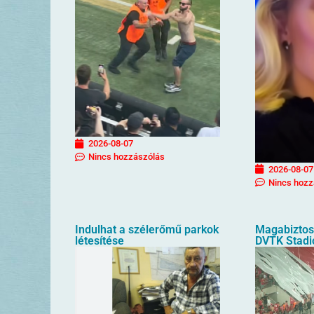
2026-08-07
Nincs hozzászólás
2026-08-07
Nincs hozz
Indulhat a szélerőmű parkok
Magabiztos 
létesítése
DVTK Stad