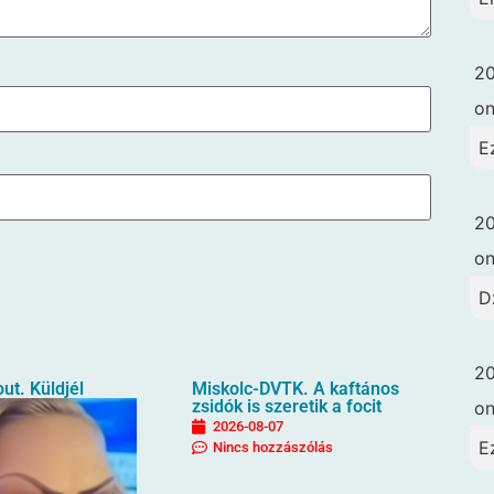
20
o
E
20
o
D
20
ut. Küldjél
Miskolc-DVTK. A kaftános
zsidók is szeretik a focit
o
2026-08-07
E
Nincs hozzászólás