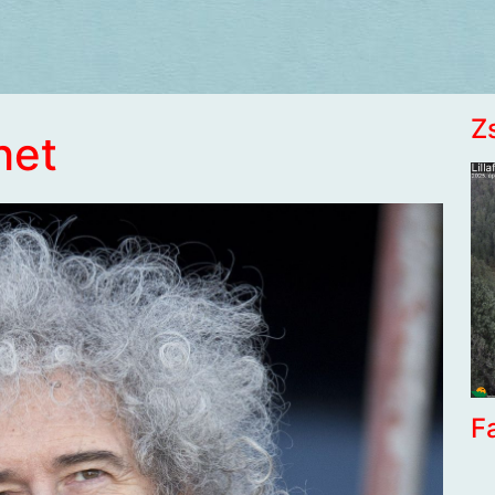
Z
het
F