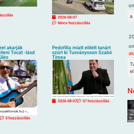
o
ászólás
a
2026-08-07
Nincs hozzászólás
20
o
zel akarják
Pedofília miatt elítélt tanárt
íteni Tocát -lásd
szúrt ki Tusványoson Szabó
ak
űlés
Tímea
T
e
N
2026-08-07
37 hozzászólás
3 hozzászólás