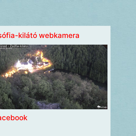
sófia-kilátó webkamera
acebook