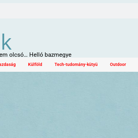
ök
 sem olcsó… Helló bazmegye
azdaság
Külföld
Tech-tudomány-kütyü
Outdoor