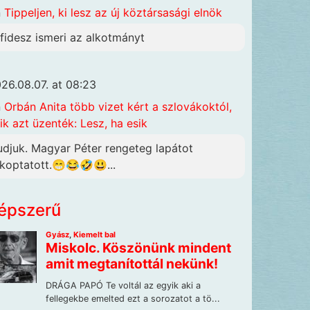
n
Tippeljen, ki lesz az új köztársasági elnök
 fidesz ismeri az alkotmányt
26.08.07. at 08:23
n
Orbán Anita több vizet kért a szlovákoktól,
ik azt üzenték: Lesz, ha esik
udjuk. Magyar Péter rengeteg lapátot
lkoptatott.😁😂🤣😃...
épszerű