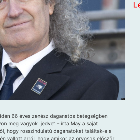
L
 idén 66 éves zenész daganatos betegségben
yon meg vagyok ijedve” – írta May a saját
ől, hogy rosszindulatú daganatokat találtak-e a
 vallott arról, hogy amikor az orvosok először