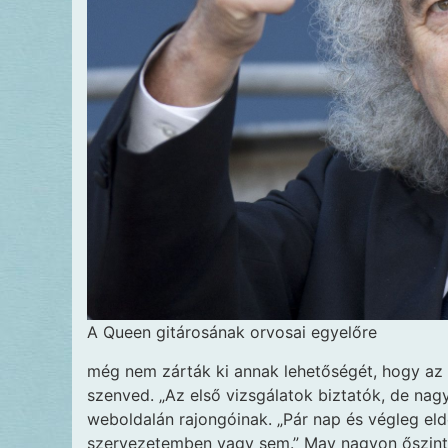
A Queen gitárosának orvosai egyelőre
még nem zárták ki annak lehetőségét, hogy az
szenved. „Az első vizsgálatok biztatók, de nag
weboldalán rajongóinak. „Pár nap és végleg eld
szervezetemben vagy sem.” May nagyon őszintén