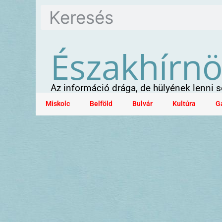
Északhírn
Az információ drága, de hülyének lenni
Miskolc
Belföld
Bulvár
Kultúra
G