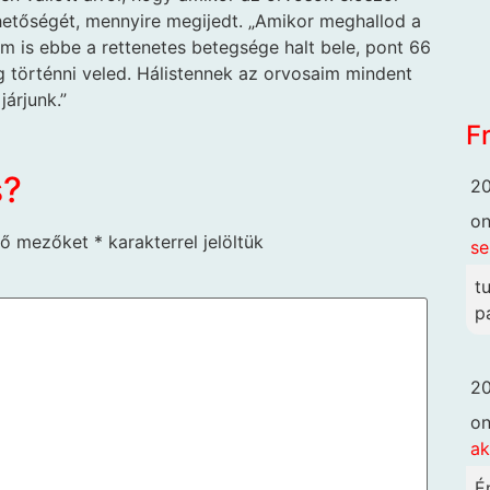
ehetőségét, mennyire megijedt. „Amikor meghallod a
ám is ebbe a rettenetes betegsége halt bele, pont 66
g történni veled. Hálistennek az orvosaim mindent
árjunk.”
F
s?
20
o
ző mezőket
*
karakterrel jelöltük
se
t
p
20
o
ak
É