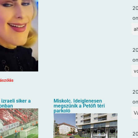
20
o
a
20
o
vo
ászólás
20
izraeli siker a
Miskolc. Ideiglenesen
o
ionban
megszűnik a Petőfi téri
parkoló
V
20