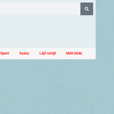
Sport
Gyász
Lájf-sztájl
Múlt köde