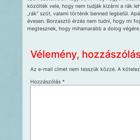
közölték vele, hogy nem tudják kizárni a rák l
„rák” szót, valami történik benned legbelül. Ap
évesen. Borzasztó érzés nem tudni, hogy mi fo
megtesznek, hogy mihamarabb a dolog végére j
Vélemény, hozzászólá
Az e-mail címet nem tesszük közzé.
A kötele
Hozzászólás
*