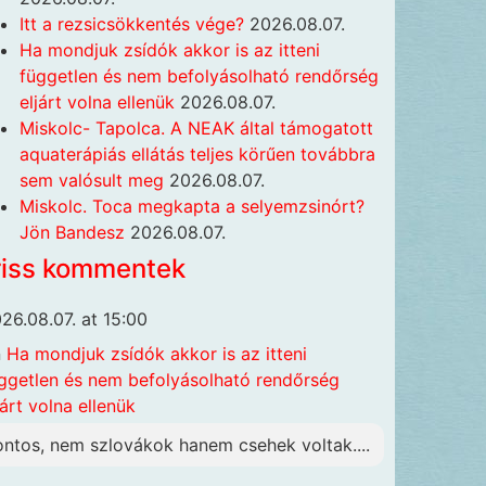
Itt a rezsicsökkentés vége?
2026.08.07.
Ha mondjuk zsídók akkor is az itteni
független és nem befolyásolható rendőrség
eljárt volna ellenük
2026.08.07.
Miskolc- Tapolca. A NEAK által támogatott
aquaterápiás ellátás teljes körűen továbbra
sem valósult meg
2026.08.07.
Miskolc. Toca megkapta a selyemzsinórt?
Jön Bandesz
2026.08.07.
riss kommentek
26.08.07. at 15:00
n
Ha mondjuk zsídók akkor is az itteni
ggetlen és nem befolyásolható rendőrség
járt volna ellenük
ontos, nem szlovákok hanem csehek voltak....