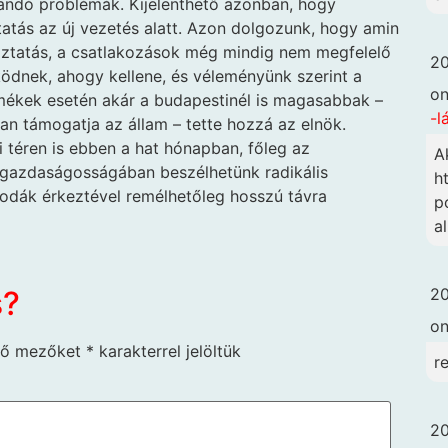
andó problémák. Kijelenthető azonban, hogy
atás az új vezetés alatt. Azon dolgozunk, hogy amin
ékoztatás, a csatlakozások még mindig nem megfelelő
20
ködnek, ahogy kellene, és véleményünk szerint a
o
rmékek esetén akár a budapestinél is magasabbak –
-l
an támogatja az állam – tette hozzá az elnök.
 téren is ebben a hat hónapban, főleg az
A
gazdaságosságában beszélhetünk radikális
h
Skodák érkeztével remélhetőleg hosszú távra
p
a
s?
20
o
ző mezőket
*
karakterrel jelöltük
r
20