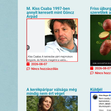
M. Kiss Csaba 1997-ben
Friss újbur
annyit keresett mint Göncz
szeretitek 
Árpád
2026-08-07
2026-08-07
Nincs hozzászólás
Nincs hozz
A kerékpáripar válsága még
Küldjél
mindig nem ért véget