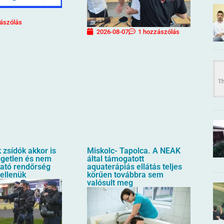
ászólás
2026-08-07
1 hozzászólás
zsídók akkor is
Miskolc- Tapolca. A NEAK
üggetlen és nem
által támogatott
ható rendőrség
aquaterápiás ellátás teljes
 ellenük
körűen továbbra sem
valósult meg