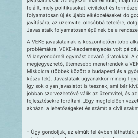
javaslataikkal. Az egyszer már elindult, majd 
felállt, mely politikusokat, civileket és termé
folyamatosan új és újabb elképzeléseket dolgoz 
javítására, az üzemvitel olcsóbbá tételére, dolg
Javaslataik folyamatosan épülnek be a rendsze
A VEKE javaslatainak is köszönhetően több alka
problémákra. VEKE-kezdeményezés volt például
Villanyrendőrnél egymást beváró járatokkal. A
megjegyezhető, ütemesebb menetrendek a VEKE 
Miskolcra (többek között a budapesti és a győ
készültek). Javaslataik ugyanakkor mindig fig
így sok olyan javaslatot is tesznek, ami bár kí
jobban szervezhetővé válik az üzemvitel, és az
fejlesztésekre fordítani. „Egy megfelelően vezet
aknázni a lehetőségeket és számít a civil szak
– Úgy gondoljuk, az elmúlt fél évben láthatták