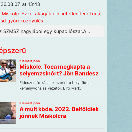
26.08.07. at 13:43
n
Miskolc. Ezzel akarják ellehetetleníteni Tocát
ásd győri közgyűlés
z SZMSZ nagyjából egy kupac lószar.A...
épszerű