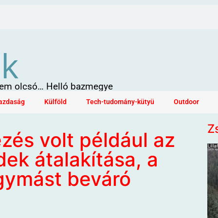
ök
 sem olcsó… Helló bazmegye
azdaság
Külföld
Tech-tudomány-kütyü
Outdoor
Z
s volt például az
ek átalakítása, a
egymást beváró