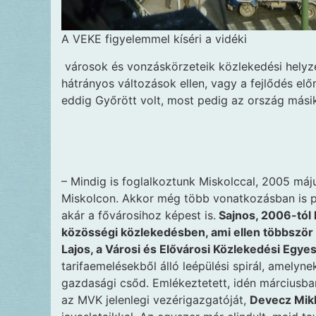
A VEKE figyelemmel kíséri a vidéki
városok és vonzáskörzeteik közlekedési helyzet
hátrányos változások ellen, vagy a fejlődés el
eddig Győrött volt, most pedig az ország másik
– Mindig is foglalkoztunk Miskolccal, 2005 máj
Miskolcon. Akkor még több vonatkozásban is p
akár a fővárosihoz képest is.
Sajnos, 2006-tól 
közösségi közlekedésben, ami ellen többször 
Lajos, a Városi és Elővárosi Közlekedési Egye
tarifaemelésekből álló leépülési spirál, amely
gazdasági csőd. Emlékeztetett, idén márciusba
az MVK jelenlegi vezérigazgatóját,
Devecz Mik