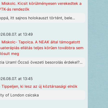
n
Miskolc. Kicsit körülményesen verekedtek a
TK-ás rendezők
oppá, itt sajnos holokauszt történt, bele...
26.08.07. at 13:49
n
Miskolc- Tapolca. A NEAK által támogatott
uaterápiás ellátás teljes körűen továbbra sem
lósult meg
zia Uram! Óccsó övezeti besorolás érdekel?...
26.08.07. at 13:45
n
Tippeljen, ki lesz az új köztársasági elnök
ity of London csicska