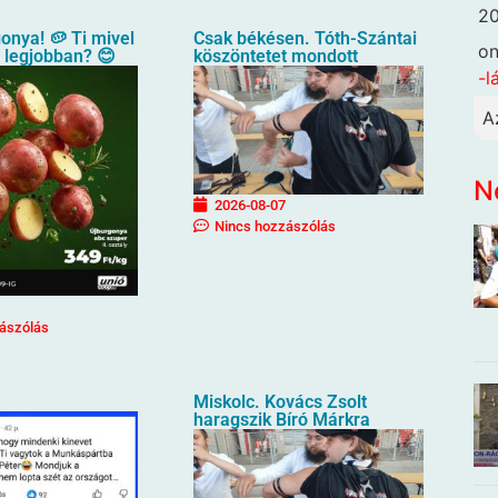
20
gonya! 🥔 Ti mivel
Csak békésen. Tóth-Szántai
o
a legjobban? 😊
köszöntetet mondott
-l
A
N
2026-08-07
Nincs hozzászólás
ászólás
Miskolc. Kovács Zsolt
haragszik Bíró Márkra