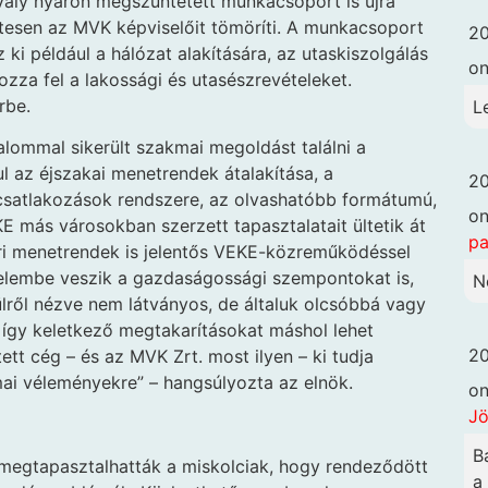
tavaly nyáron megszüntetett munkacsoport is újra
szetesen az MVK képviselőit tömöríti. A munkacsoport
20
ki például a hálózat alakítására, az utaskiszolgálás
o
ozza fel a lakossági és utasészrevételeket.
rbe.
L
lommal sikerült szakmai megoldást találni a
 az éjszakai menetrendek átalakítása, a
20
 csatlakozások rendszere, az olvashatóbb formátumú,
o
más városokban szerzett tapasztalatait ültetik át
pa
ri menetrendek is jelentős VEKE-közreműködéssel
yelembe veszik a gazdaságossági szempontokat is,
N
vülről nézve nem látványos, de általuk olcsóbbá vagy
 így keletkező megtakarításokat máshol lehet
20
ett cég – és az MVK Zrt. most ilyen – ki tudja
mai véleményekre” – hangsúlyozta az elnök.
o
Jö
B
, megtapasztalhatták a miskolciak, hogy rendeződött
a