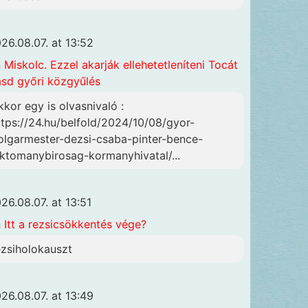
26.08.07. at 13:52
n
Miskolc. Ezzel akarják ellehetetleníteni Tocát
ásd győri közgyűlés
kkor egy is olvasnivaló :
ttps://24.hu/belfold/2024/10/08/gyor-
olgarmester-dezsi-csaba-pinter-bence-
lktomanybirosag-kormanyhivatal/...
26.08.07. at 13:51
n
Itt a rezsicsökkentés vége?
ezsiholokauszt
26.08.07. at 13:49