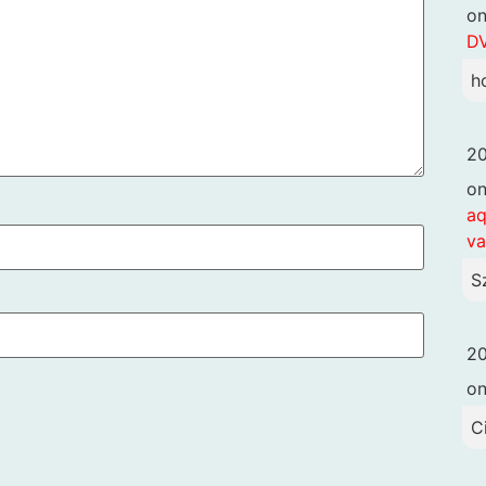
o
DV
h
20
o
aq
va
S
20
o
C