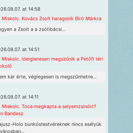
26.08.07. at 14:58
n
Miskolc. Kovács Zsolt haragszik Bíró Márkra
egyen a Zsolt a a zsótibácsi...
26.08.07. at 14:51
n
Miskolc. Ideiglenesen megszűnik a Petőfi téri
rkoló
em kár érte, véglegesen is megszűnhetne...
26.08.07. at 14:11
n
Miskolc. Toca megkapta a selyemzsinórt?
n Bandesz
ajusz-Holo bunkóstestvéreknek nincs esélyük
 vàrosban...