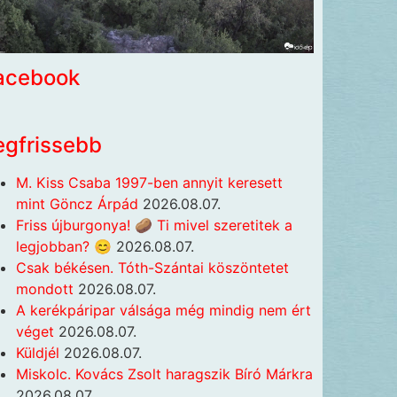
acebook
egfrissebb
M. Kiss Csaba 1997-ben annyit keresett
mint Göncz Árpád
2026.08.07.
Friss újburgonya! 🥔 Ti mivel szeretitek a
legjobban? 😊
2026.08.07.
Csak békésen. Tóth-Szántai köszöntetet
mondott
2026.08.07.
A kerékpáripar válsága még mindig nem ért
véget
2026.08.07.
Küldjél
2026.08.07.
Miskolc. Kovács Zsolt haragszik Bíró Márkra
2026.08.07.