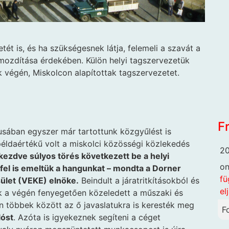
ét is, és ha szükségesnek látja, felemeli a szavát a
őmozdítása érdekében. Külön helyi tagszervezetük
 végén, Miskolcon alapítottak tagszervezetet.
F
usában egyszer már tartottunk közgyűlést is
éldaértékű volt a miskolci közösségi közlekedés
20
kezdve súlyos törés következett be a helyi
o
fel is emeltük a hangunkat – mondta a Dorner
fü
sület (VEKE) elnöke.
Beindult a járatritkításokból és
el
nek a végén fenyegetően közeledett a műszaki és
n többek között az ő javaslatukra is keresték meg
F
lóst
. Azóta is igyekeznek segíteni a céget