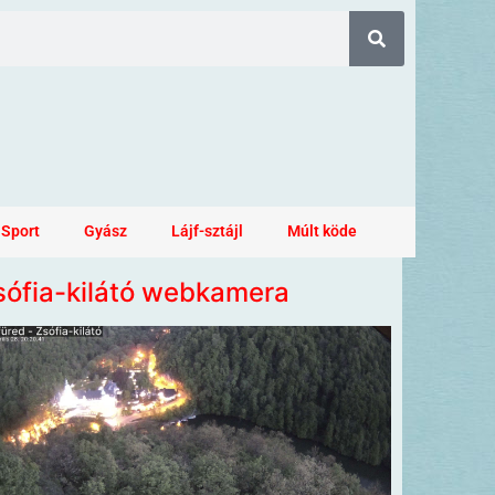
Sport
Gyász
Lájf-sztájl
Múlt köde
sófia-kilátó webkamera