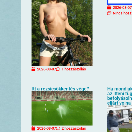
2026-08-07
Nincs hozz
2026-08-07
1 hozzászólás
Itt a rezsicsökkentés vége?
Ha mondjuk 
az itteni f
befolyásol
eljárt volna
2026-08-07
2 hozzászólás