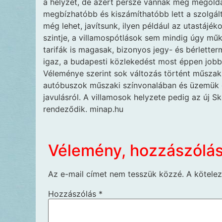
a helyzet, de azért persze vannak még megold
megbízhatóbb és kiszámíthatóbb lett a szolgált
még lehet, javítsunk, ilyen például az utastáj
szintje, a villamospótlások sem mindig úgy mű
tarifák is magasak, bizonyos jegy- és bérlette
igaz, a budapesti közlekedést most éppen jobb
Véleménye szerint sok változás történt műszaki
autóbuszok műszaki színvonalában és üzemük 
javulásról. A villamosok helyzete pedig az új 
rendeződik. minap.hu
Vélemény, hozzászólá
Az e-mail címet nem tesszük közzé.
A kötele
Hozzászólás
*