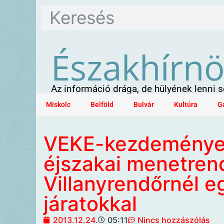
Északhírn
Az információ drága, de hülyének lenni
Miskolc
Belföld
Bulvár
Kultúra
G
VEKE-kezdeményezé
éjszakai menetrend
Villanyrendőrnél 
járatokkal
2013.12.24.
05:11
Nincs hozzászólás