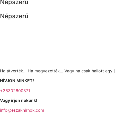
Népszerű
Népszerű
Ha átverték… Ha megvezették… Vagy ha csak hallott egy j
HÍVJON MINKET!
+36302600871
Vagy írjon nekünk!
info@eszakhirnok.com