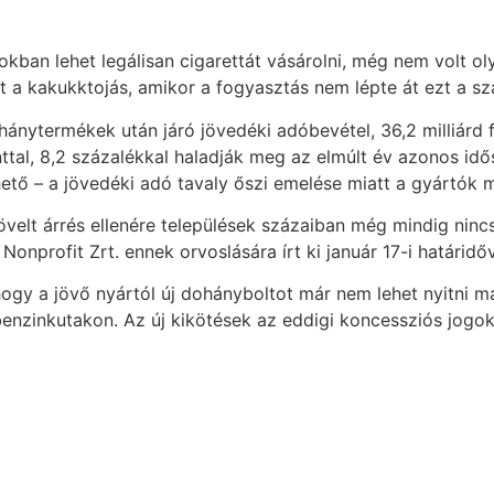
kban lehet legálisan cigarettát vásárolni, még nem volt olya
t a kakukktojás, amikor a fogyasztás nem lépte át ezt a s
ytermékek után járó jövedéki adóbevétel, 36,2 milliárd fo
rinttal, 8,2 százalékkal haladják meg az elmúlt év azonos id
ető – a jövedéki adó tavaly őszi emelése miatt a gyártók 
t árrés ellenére települések százaiban még mindig nincs ki
onprofit Zrt. ennek orvoslására írt ki január 17-i határidő
ogy a jövő nyártól új dohányboltot már nem lehet nyitni m
nzinkutakon. Az új kikötések az eddigi koncessziós jogoka