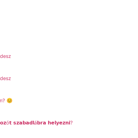
ndesz
ndesz
an? 😊
ó𝘁 𝘀𝘇𝗮𝗯𝗮𝗱𝗹á𝗯𝗿𝗮 𝗵𝗲𝗹𝘆𝗲𝘇𝗻𝗶?