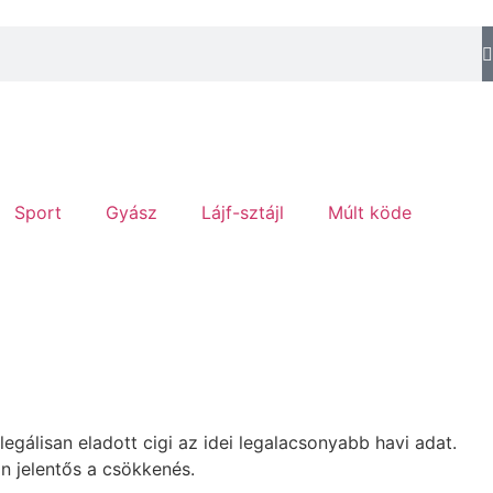
Sport
Gyász
Lájf-sztájl
Múlt köde
legálisan eladott cigi az idei legalacsonyabb havi adat.
an jelentős a csökkenés.