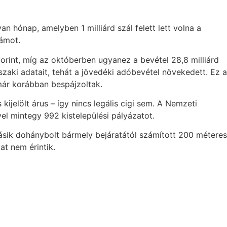
n hónap, amelyben 1 milliárd szál felett lett volna a
zámot.
rint, míg az októberben ugyanez a bevétel 28,8 milliárd
őszaki adatait, tehát a jövedéki adóbevétel növekedett. Ez a
már korábban bespájzoltak.
jelölt árus – így nincs legális cigi sem. A Nemzeti
vel mintegy 992 kistelepülési pályázatot.
ásik dohánybolt bármely bejáratától számított 200 méteres
t nem érintik.