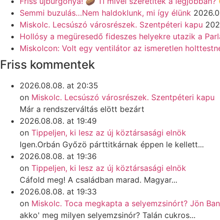
Friss újburgonya! 🥔 Ti mivel szeretitek a legjobban?
Semmi buzulás…Nem haldoklunk, mi így élünk
2026.0
Miskolc. Lecsúszó városrészek. Szentpéteri kapu
202
Hollósy a megüresedő fideszes helyekre utazik a Pa
Miskolcon: Volt egy ventilátor az ismeretlen holttestn
Friss kommentek
2026.08.08. at 20:35
on
Miskolc. Lecsúszó városrészek. Szentpéteri kapu
Már a rendszerváltás elött bezárt
2026.08.08. at 19:49
on
Tippeljen, ki lesz az új köztársasági elnök
Igen.Orbán Győzö párttitkárnak éppen le kellett...
2026.08.08. at 19:36
on
Tippeljen, ki lesz az új köztársasági elnök
Cáfold meg! A családban marad. Magyar...
2026.08.08. at 19:33
on
Miskolc. Toca megkapta a selyemzsinórt? Jön Ba
akko' meg milyen selyemzsinór? Talán cukros...