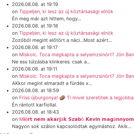
2026.08.08. at 19:19
on
Tippeljen, ki lesz az új köztársasági elnök
Én meg már azt hittem, hogy...
2026.08.08. at 19:18
on
Tippeljen, ki lesz az új köztársasági elnök
Zozóból megint előtört a náci...Most azért...
2026.08.08. at 19:17
on
Miskolc. Toca megkapta a selyemzsinórt? Jön Ba
Ne ess túlzásba klinkeres: csak a...
2026.08.08. at 19:11
on
Miskolc. Toca megkapta a selyemzsinórt? Jön Ba
AKkor megint elmaradt a fürdés x...
2026.08.08. at 18:59
on
Friss újburgonya! 🥔 Ti mivel szeretitek a legjobb
Én rántott karfiollal.
2026.08.08. at 18:43
on
M𝗶é𝗿𝘁 𝗻𝗲𝗺 𝗮𝗸𝗮𝗿𝗷á𝗸 𝗦𝘇𝗮𝗯ó 𝗞𝗲𝘃𝗶𝗻 𝗺𝗮𝗴á𝗻𝗻𝘆𝗼𝗺𝗼
Nagyon sok szálon kapcsolódtak egymáshoz. Akik...