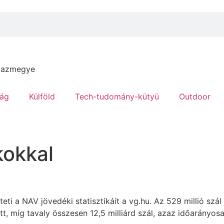
 bazmegye
ág
Külföld
Tech-tudomány-kütyü
Outdoor
kokkal
i a NAV jövedéki statisztikáit a vg.hu. Az 529 millió szál 
tt, míg tavaly összesen 12,5 milliárd szál, azaz időarányos