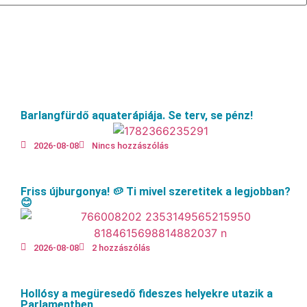
Barlangfürdő aquaterápiája. Se terv, se pénz!
2026-08-08
Nincs hozzászólás
Friss újburgonya! 🥔 Ti mivel szeretitek a legjobban?
😊
2026-08-08
2 hozzászólás
Hollósy a megüresedő fideszes helyekre utazik a
Parlamentben