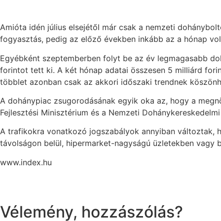
Amióta idén július elsejétől már csak a nemzeti dohánybolto
fogyasztás, pedig az előző években inkább az a hónap vol
Egyébként szeptemberben folyt be az év legmagasabb dohán
forintot tett ki. A két hónap adatai összesen 5 milliárd fo
többlet azonban csak az akkori időszaki trendnek köszönh
A dohánypiac zsugorodásának egyik oka az, hogy a megnövel
Fejlesztési Minisztérium és a Nemzeti Dohánykereskedelmi N
A trafikokra vonatkozó jogszabályok annyiban változtak, h
távolságon belül, hipermarket-nagyságú üzletekben vagy be
www.index.hu
Vélemény, hozzászólás?