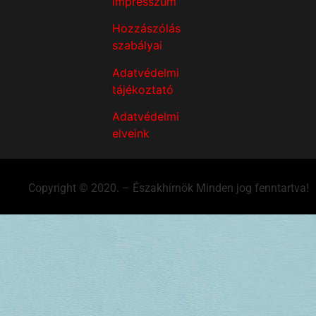
Impresszum
Hozzászólás
szabályai
Adatvédelmi
tájékoztató
Adatvédelmi
elveink
Copyright © 2020. – Északhírnök Minden jog fenntartva!