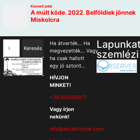
Lapunka
Ha átverték… Ha
Keresés
megvezették… Vagy
szemlézi
ha csak hallott
egy jó sztorit…
HÍVJON
MINKET!
+36302600871
Vagy írjon
nekünk!
info@eszakhirnok.com