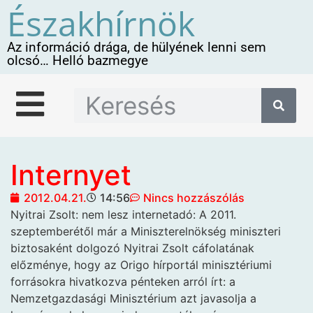
Északhírnök
Az információ drága, de hülyének lenni sem
olcsó… Helló bazmegye
Internyet
2012.04.21.
14:56
Nincs hozzászólás
Nyitrai Zsolt: nem lesz
internetadó: A 2011.
szeptemberétől már a Miniszterelnökség miniszteri
biztosaként dolgozó Nyitrai Zsolt cáfolatának
előzménye, hogy az Origo hírportál minisztériumi
forrásokra hivatkozva pénteken arról írt: a
Nemzetgazdasági Minisztérium azt javasolja a