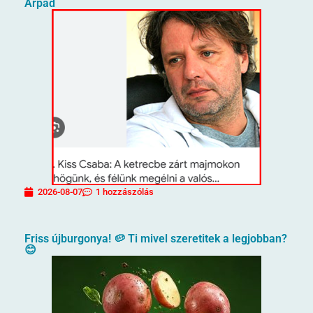
Árpád
2026-08-07
1 hozzászólás
Friss újburgonya! 🥔 Ti mivel szeretitek a legjobban?
😊