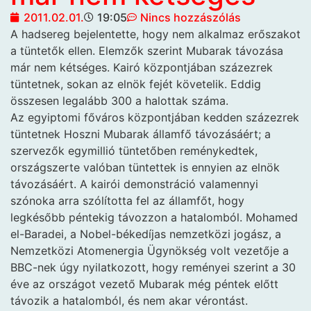
2011.02.01.
19:05
Nincs hozzászólás
A hadsereg bejelentette, hogy nem alkalmaz erőszakot
a tüntetők ellen. Elemzők szerint Mubarak távozása
már nem kétséges.
Kairó központjában százezrek
tüntetnek, sokan az elnök fejét követelik. Eddig
összesen legalább 300 a halottak száma.
Az egyiptomi főváros központjában kedden százezrek
tüntetnek Hoszni Mubarak államfő távozásáért; a
szervezők egymillió tüntetőben reménykedtek,
országszerte valóban tüntettek is ennyien az elnök
távozásáért. A kairói demonstráció valamennyi
szónoka arra szólította fel az államfőt, hogy
legkésőbb péntekig távozzon a hatalomból. Mohamed
el-Baradei, a Nobel-békedíjas nemzetközi jogász, a
Nemzetközi Atomenergia Ügynökség volt vezetője a
BBC-nek úgy nyilatkozott, hogy reményei szerint a 30
éve az országot vezető Mubarak még péntek előtt
távozik a hatalomból, és nem akar vérontást.