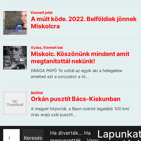
Lapunka
Ha átverték… Ha
Keresés
megvezették… Vagy