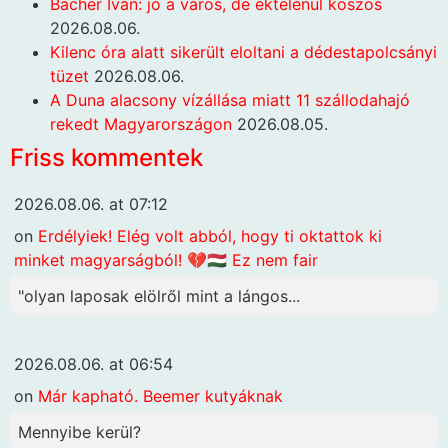
Bächer Iván: jó a város, de éktelenül koszos
2026.08.06.
Kilenc óra alatt sikerült eloltani a dédestapolcsányi
tüzet
2026.08.06.
A Duna alacsony vízállása miatt 11 szállodahajó
rekedt Magyarországon
2026.08.05.
Friss kommentek
2026.08.06. at 07:12
on
Erdélyiek! Elég volt abból, hogy ti oktattok ki
minket magyarságból! 💔🇭🇺 Ez nem fair
"olyan laposak elölről mint a lángos...
2026.08.06. at 06:54
on
Már kapható. Beemer kutyáknak
Mennyibe kerül?