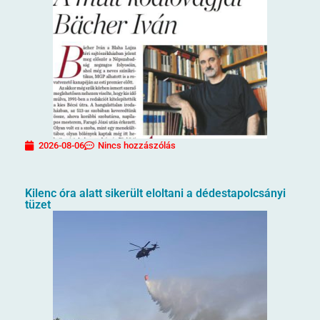
2026-08-06
Nincs hozzászólás
Kilenc óra alatt sikerült eloltani a dédestapolcsányi
tüzet