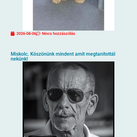
2026-08-06
Nincs hozzászólás
Miskolc. Köszönünk mindent amit megtanítottál
nekünk!