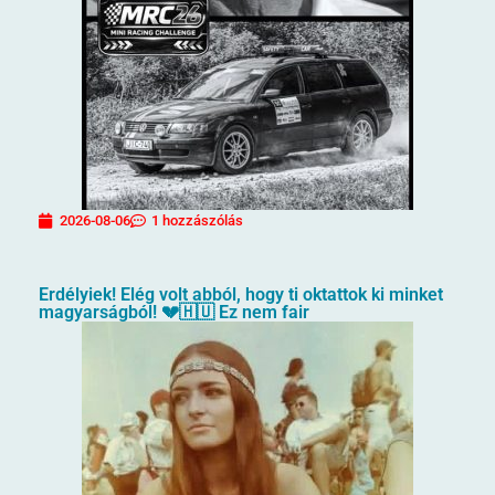
2026-08-06
1 hozzászólás
Erdélyiek! Elég volt abból, hogy ti oktattok ki minket
magyarságból! 💔🇭🇺 Ez nem fair