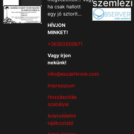
szemlézi
ha csak hallott
egy jó sztorit…
HÍVJON
MINKET!
+36302600871
Vagy írjon
nekünk!
info@eszakhirnok.com
Impresszum
Hozzászólás
szabályai
Adatvédelmi
tájékoztató