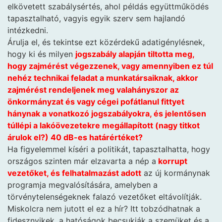
elkövetett szabálysértés, ahol példás együttműködés
tapasztalható, vagyis egyik szerv sem hajlandó
intézkedni.
Árulja el, és tekintse ezt közérdekű adatigénylésnek,
hogy ki és milyen
jogszabály alapján tiltotta meg,
hogy zajmérést végezzenek, vagy amennyiben ez túl
nehéz technikai feladat a munkatársaiknak, akkor
zajmérést rendeljenek meg valahányszor az
önkormányzat és vagy cégei pofátlanul fittyet
hánynak a vonatkozó jogszabályokra, és jelentősen
túllépi a lakóövezetekre megállapított (nagy titkot
árulok el?) 40 dB-es határértéket?
Ha figyelemmel kíséri a politikát, tapasztalhatta, hogy
országos szinten már elzavarta a nép a
korrupt
vezetőket, és felhatalmazást adott
az új kormánynak
programja megvalósítására, amelyben a
törvénytelenségeknek falazó vezetőket eltávolítják.
Miskolcra nem jutott el ez a hír? Itt tobzódhatnak a
fidesznyikek, a hatóságok becsukják a szemüket és a