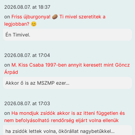
2026.08.07. at 18:37
on
Friss újburgonya! 🥔 Ti mivel szeretitek a
legjobban? 😊
Én Timivel.
2026.08.07. at 17:04
on
M. Kiss Csaba 1997-ben annyit keresett mint Göncz
Árpád
Akkor ő is az MSZMP ezer...
2026.08.07. at 17:03
on
Ha mondjuk zsídók akkor is az itteni független és
nem befolyásolható rendőrség eljárt volna ellenük
ha zsidók lettek volna, ökörállat nagybetűkkel...