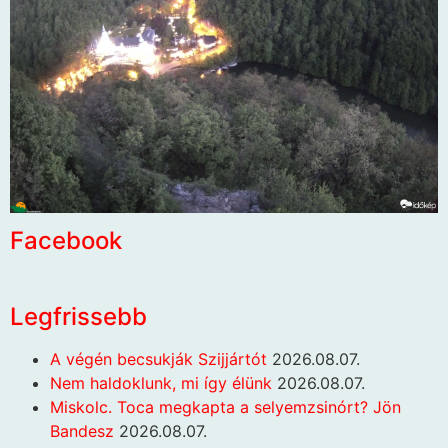
Facebook
Legfrissebb
A végén becsukják Szijjártót
2026.08.07.
Nem haldoklunk, mi így élünk
2026.08.07.
Miskolc. Toca megkapta a selyemzsinórt? Jön
Bandesz
2026.08.07.