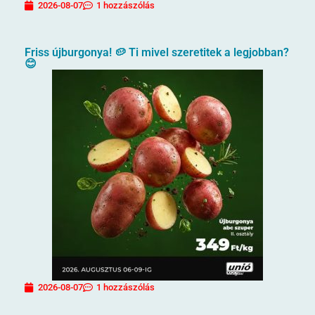
2026-08-07
1 hozzászólás
Friss újburgonya! 🥔 Ti mivel szeretitek a legjobban?
😊
2026-08-07
1 hozzászólás