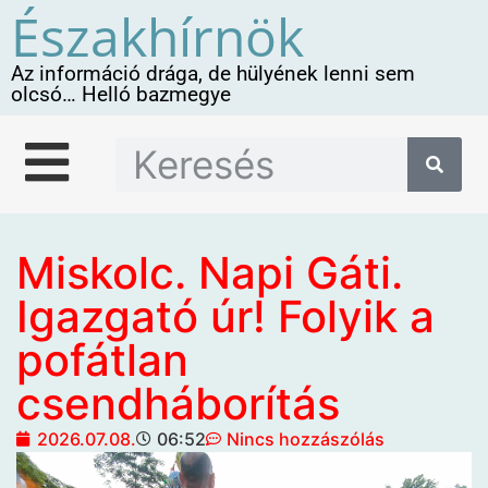
Északhírnök
Az információ drága, de hülyének lenni sem
olcsó… Helló bazmegye
Miskolc. Napi Gáti.
Igazgató úr! Folyik a
pofátlan
csendháborítás
2026.07.08.
06:52
Nincs hozzászólás