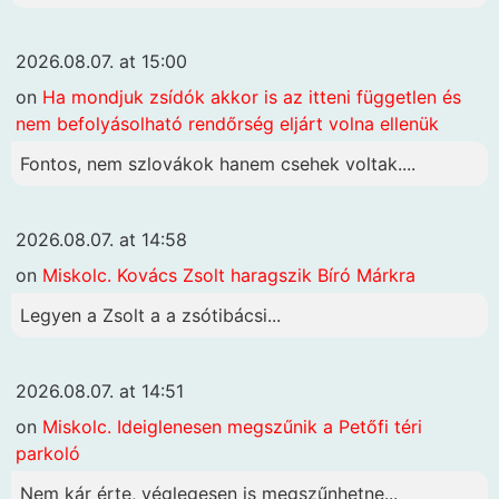
2026.08.07. at 15:00
on
Ha mondjuk zsídók akkor is az itteni független és
nem befolyásolható rendőrség eljárt volna ellenük
Fontos, nem szlovákok hanem csehek voltak....
2026.08.07. at 14:58
on
Miskolc. Kovács Zsolt haragszik Bíró Márkra
Legyen a Zsolt a a zsótibácsi...
2026.08.07. at 14:51
on
Miskolc. Ideiglenesen megszűnik a Petőfi téri
parkoló
Nem kár érte, véglegesen is megszűnhetne...