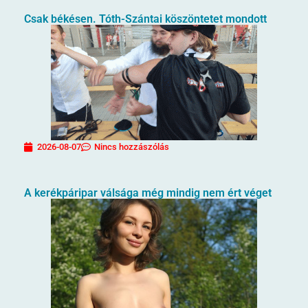
Csak békésen. Tóth-Szántai köszöntetet mondott
2026-08-07
Nincs hozzászólás
A kerékpáripar válsága még mindig nem ért véget