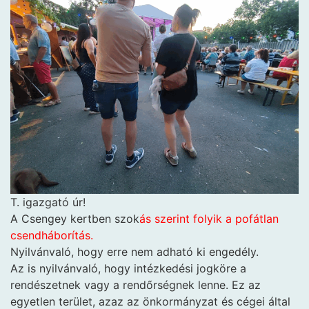
T. igazgató úr!
A Csengey kertben szok
ás szerint folyik a pofátlan
csendháborítás.
Nyilvánvaló, hogy erre nem adható ki engedély.
Az is nyilvánvaló, hogy intézkedési jogköre a
rendészetnek vagy a rendőrségnek lenne. Ez az
egyetlen terület, azaz az önkormányzat és cégei által