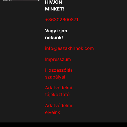
HÍVJON
MINKET!
+36302600871
Vagy írjon
nekünk!
info@eszakhirnok.com
Impresszum
Hozzászólás
szabályai
Adatvédelmi
tájékoztató
Adatvédelmi
elveink