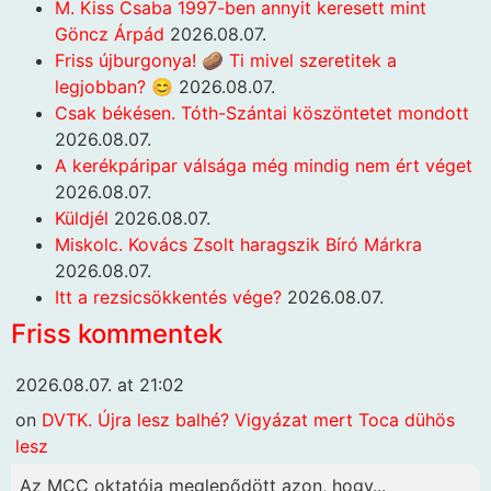
M. Kiss Csaba 1997-ben annyit keresett mint
Göncz Árpád
2026.08.07.
Friss újburgonya! 🥔 Ti mivel szeretitek a
legjobban? 😊
2026.08.07.
Csak békésen. Tóth-Szántai köszöntetet mondott
2026.08.07.
A kerékpáripar válsága még mindig nem ért véget
2026.08.07.
Küldjél
2026.08.07.
Miskolc. Kovács Zsolt haragszik Bíró Márkra
2026.08.07.
Itt a rezsicsökkentés vége?
2026.08.07.
Friss kommentek
2026.08.07. at 21:02
on
DVTK. Újra lesz balhé? Vigyázat mert Toca dühös
lesz
Az MCC oktatója meglepődött azon, hogy...