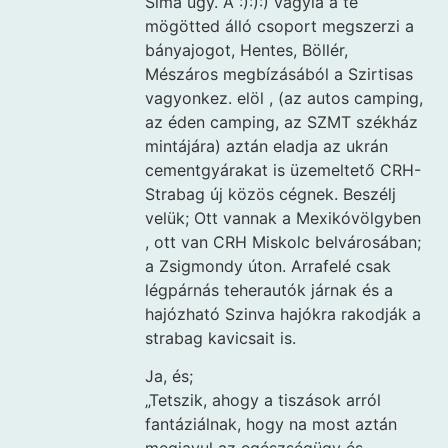
Sima ügy. A :):):) vagyia a te
mögötted álló csoport megszerzi a
bányajogot, Hentes, Böllér,
Mészáros megbízásából a Szirtisas
vagyonkez. elöl , (az autos camping,
az éden camping, az SZMT székház
mintájára) aztán eladja az ukrán
cementgyárakat is üzemeltető CRH-
Strabag új közös cégnek. Beszélj
velük; Ott vannak a Mexikóvölgyben
, ott van CRH Miskolc belvárosában;
a Zsigmondy úton. Arrafelé csak
légpárnás teherautók járnak és a
hajózható Szinva hajókra rakodják a
strabag kavicsait is.
Ja, és;
„Tetszik, ahogy a tiszások arról
fantáziálnak, hogy na most aztán