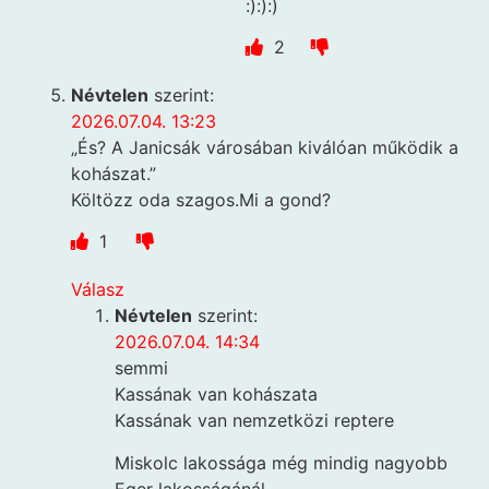
:):):)
2
Névtelen
szerint:
2026.07.04. 13:23
„És? A Janicsák városában kiválóan működik a
kohászat.”
Költözz oda szagos.Mi a gond?
1
Válasz
Névtelen
szerint:
2026.07.04. 14:34
semmi
Kassának van kohászata
Kassának van nemzetközi reptere
Miskolc lakossága még mindig nagyobb
Eger lakosságánál.