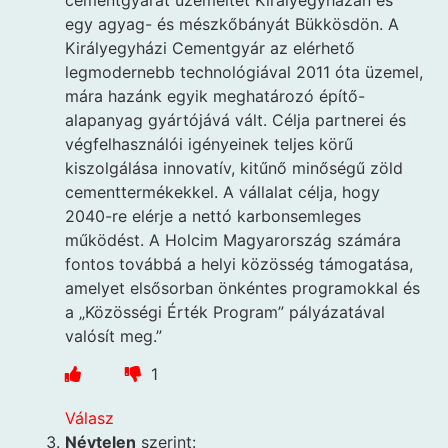
egy agyag- és mészkőbányát Bükkösdön. A
Királyegyházi Cementgyár az elérhető
legmodernebb technológiával 2011 óta üzemel,
mára hazánk egyik meghatározó építő-
alapanyag gyártójává vált. Célja partnerei és
végfelhasználói igényeinek teljes körű
kiszolgálása innovatív, kitűnő minőségű zöld
cementtermékekkel. A vállalat célja, hogy
2040-re elérje a nettó karbonsemleges
működést. A Holcim Magyarország számára
fontos továbbá a helyi közösség támogatása,
amelyet elsősorban önkéntes programokkal és
a „Közösségi Érték Program” pályázatával
valósít meg.”
1
Válasz
Névtelen
szerint: