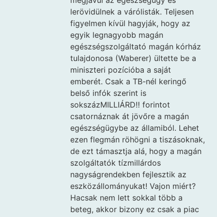
megjavul az egészségügy és
lerövidülnek a várólisták. Teljesen
figyelmen kívül hagyják, hogy az
egyik legnagyobb magán
egészségszolgáltató magán kórház
tulajdonosa (Waberer) ültette be a
miniszteri pozícióba a saját
emberét. Csak a TB-nél keringő
belső infók szerint is
sokszázMILLIÁRD‼ forintot
csatornáznak át jövőre a magán
egészségügybe az államiból. Lehet
ezen flegmán röhögni a tiszásoknak,
de ezt támasztja alá, hogy a magán
szolgáltatók tízmillárdos
nagyságrendekben fejlesztik az
eszközállományukat! Vajon miért?
Hacsak nem lett sokkal több a
beteg, akkor bizony ez csak a piac