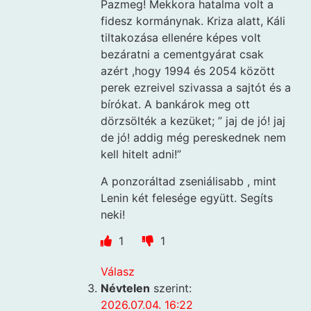
Pazmeg! Mekkora hatalma volt a
fidesz kormánynak. Kriza alatt, Káli
tiltakozása ellenére képes volt
bezáratni a cementgyárat csak
azért ,hogy 1994 és 2054 között
perek ezreivel szivassa a sajtót és a
bírókat. A bankárok meg ott
dörzsölték a kezüket; ” jaj de jó! jaj
de jó! addig még pereskednek nem
kell hitelt adni!”
A ponzoráltad zseniálisabb , mint
Lenin két felesége együtt. Segíts
neki!
1
1
Válasz
Névtelen
szerint:
2026.07.04. 16:22