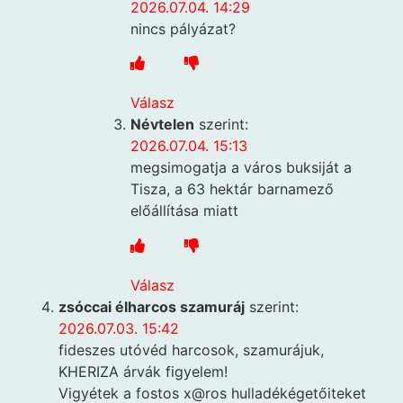
2026.07.04. 14:29
nincs pályázat?
Válasz
Névtelen
szerint:
2026.07.04. 15:13
megsimogatja a város buksiját a
Tisza, a 63 hektár barnamező
előállítása miatt
Válasz
zsóccai élharcos szamuráj
szerint:
2026.07.03. 15:42
fideszes utóvéd harcosok, szamurájuk,
KHERIZA árvák figyelem!
Vigyétek a fostos x@ros hulladékégetőiteket