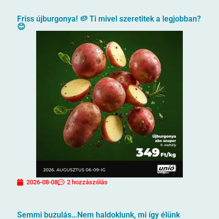
Friss újburgonya! 🥔 Ti mivel szeretitek a legjobban?
😊
2026-08-08
2 hozzászólás
Semmi buzulás…Nem haldoklunk, mi így élünk