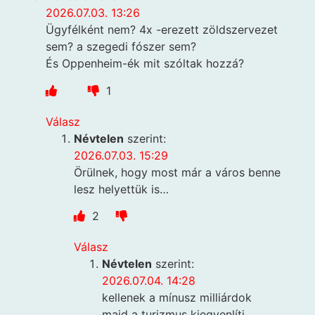
2026.07.03. 13:26
Ügyfélként nem? 4x -erezett zöldszervezet
sem? a szegedi fószer sem?
És Oppenheim-ék mit szóltak hozzá?
1
Válasz
Névtelen
szerint:
2026.07.03. 15:29
Örülnek, hogy most már a város benne
lesz helyettük is…
2
Válasz
Névtelen
szerint:
2026.07.04. 14:28
kellenek a mínusz milliárdok
majd a turizmus kiegyenlíti