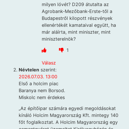
milyen lóvét? D209 átutalta az
Agrobank-Mezőbank-Erste-től a
Budapestről kilopott részvények
ellenértékét kamataival együtt, ha
már aláírta, mint miniszter, mint
miniszterelnök?
1
Válasz
Névtelen
szerint:
2026.07.03. 13:00
Első a holcim piac
Baranya nem Borsod.
Miskolc nem érdekes
„Az építőipar számára egyedi megoldásokat
kínáló Holcim Magyarország Kft. mintegy 140
főt foglalkoztat. A Holcim Magyarország egy
cementgyárat üzemeltet Királyegyházán és