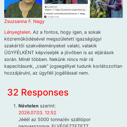
Zsuzsanna F. Nagy
Lényegtelen.
Az a fontos, hogy igen, a sokak
közreműködésével megszületett igazságügyi
szakértői szakvéleményeket valaki, valakik
ÜGYFÉLKÉNT képviseljék a jövőben is az eljárások
során. Minél többen. Nekünk nincs már rá
kapacitásunk, „csak” jogsegéllyel tudunk korlátozottan
hozzájárulni, az ügyféli jogállással nem.
32 Responses
Névtelen
szerint:
2026.07.03. 12:52
Jééé! az 5000 tonna/év szállópor
nagyasszonya; ELVÉGEZTETETT.