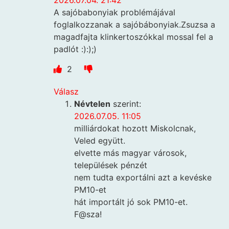
2026.07.04. 21:42
A sajóbabonyiak problémájával
foglalkozzanak a sajóbábonyiak.Zsuzsa a
magadfajta klinkertoszókkal mossal fel a
padlót :):);)
2
Válasz
Névtelen
szerint:
2026.07.05. 11:05
milliárdokat hozott Miskolcnak,
Veled együtt.
elvette más magyar városok,
települések pénzét
nem tudta exportálni azt a kevéske
PM10-et
hát importált jó sok PM10-et.
F@sza!