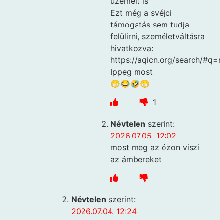
üzemelt is
Ezt még a svéjci
támogatás sem tudja
felülirni, személetváltásra
hivatkozva:
https://aqicn.org/search/#q=
Ippeg most
😁😂🤣😁
1
Névtelen
szerint:
2026.07.05. 12:02
most meg az ózon viszi
az ámbereket
Névtelen
szerint:
2026.07.04. 12:24