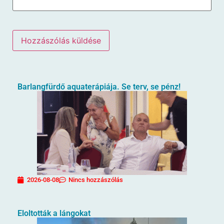
Barlangfürdő aquaterápiája. Se terv, se pénz!
2026-08-08
Nincs hozzászólás
Eloltották a lángokat