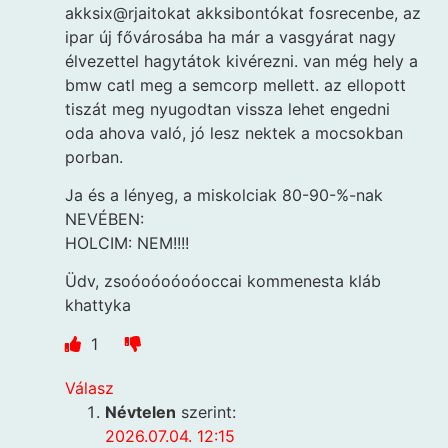
akksix@rjaitokat akksibontókat fosrecenbe, az
ipar új fővárosába ha már a vasgyárat nagy
élvezettel hagytátok kivérezni. van még hely a
bmw catl meg a semcorp mellett. az ellopott
tiszát meg nyugodtan vissza lehet engedni
oda ahova való, jó lesz nektek a mocsokban
porban.
Ja és a lényeg, a miskolciak 80-90-%-nak
NEVÉBEN:
HOLCIM: NEM!!!!
Üdv, zsoóoóoóoóoccai kommenesta kláb
khattyka
1
Válasz
Névtelen
szerint:
2026.07.04. 12:15