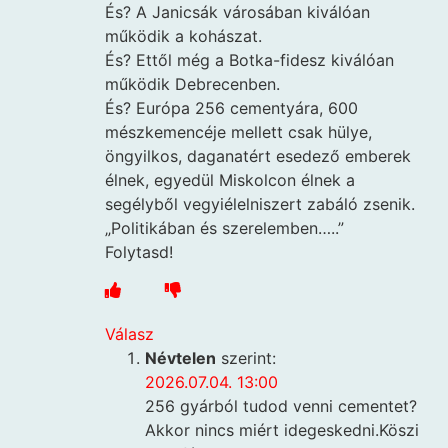
És? A Janicsák városában kiválóan
működik a kohászat.
És? Ettől még a Botka-fidesz kiválóan
működik Debrecenben.
És? Európa 256 cementyára, 600
mészkemencéje mellett csak hülye,
öngyilkos, daganatért esedező emberek
élnek, egyedül Miskolcon élnek a
segélyből vegyiélelniszert zabáló zsenik.
„Politikában és szerelemben…..”
Folytasd!
Válasz
Névtelen
szerint:
2026.07.04. 13:00
256 gyárból tudod venni cementet?
Akkor nincs miért idegeskedni.Köszi