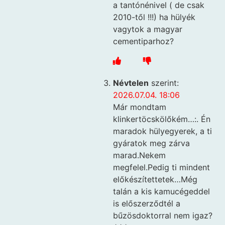
a tantónénivel ( de csak
2010-től !!!) ha hülyék
vagytok a magyar
cementiparhoz?
Névtelen
szerint:
2026.07.04. 18:06
Már mondtam
klinkertöcskölőkém…:. Én
maradok hülyegyerek, a ti
gyáratok meg zárva
marad.Nekem
megfelel.Pedig ti mindent
előkészítettetek…Még
talán a kis kamucégeddel
is előszerződtél a
bűzösdoktorral nem igaz?