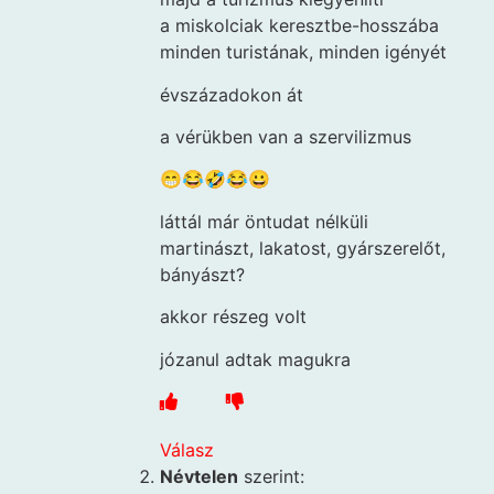
a miskolciak keresztbe-hosszába
minden turistának, minden igényét
évszázadokon át
a vérükben van a szervilizmus
😁😂🤣😂😀
láttál már öntudat nélküli
martinászt, lakatost, gyárszerelőt,
bányászt?
akkor részeg volt
józanul adtak magukra
Válasz
Névtelen
szerint: