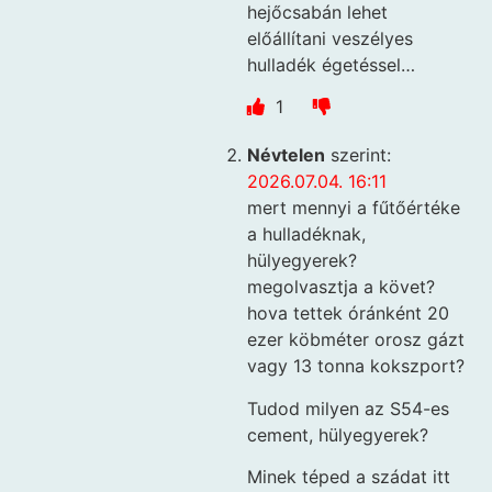
hejőcsabán lehet
előállítani veszélyes
hulladék égetéssel…
1
Névtelen
szerint:
2026.07.04. 16:11
mert mennyi a fűtőértéke
a hulladéknak,
hülyegyerek?
megolvasztja a követ?
hova tettek óránként 20
ezer köbméter orosz gázt
vagy 13 tonna kokszport?
Tudod milyen az S54-es
cement, hülyegyerek?
Minek téped a szádat itt