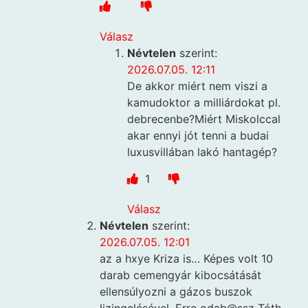
Válasz
Névtelen
szerint:
2026.07.05. 12:11
De akkor miért nem viszi a
kamudoktor a milliárdokat pl.
debrecenbe?Miért Miskolccal
akar ennyi jót tenni a budai
luxusvillában lakó hantagép?
1
Válasz
Névtelen
szerint:
2026.07.05. 12:01
az a hxye Kriza is… Képes volt 10
darab cemengyár kibocsátását
ellensúlyozni a gázos buszok
lizingelésével. Erre odab@ssz Tóth-