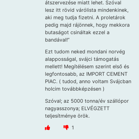
átszervezése miatt lehet. Szóval
lesz itt rövid várólista mindenkinek,
aki meg tudja fizetni. A proletárok
pedig majd rájönnek, hogy mekkora
butaságot csináltak ezzel a
bandával!”
Ezt tudom neked mondani norvég
alapposságal, svájci támogatás
mellett! Megítélésem szerint első és
legfontosabb, az IMPORT CEMENT
PIAC. ( tudod, anno voltam Svájcban
holcim továbbképzésen )
Szóval; az 5000 tonna/év szállópor
nagyasszonya; ELVÉGZETT
teljesítménye örök.
1