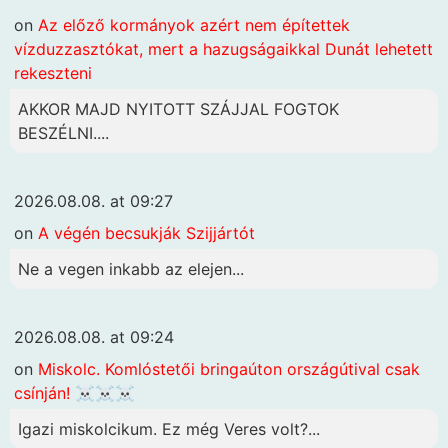
on
Az előző kormányok azért nem építettek
vízduzzasztókat, mert a hazugságaikkal Dunát lehetett
rekeszteni
AKKOR MAJD NYITOTT SZÁJJAL FOGTOK
BESZÉLNI....
2026.08.08. at 09:27
on
A végén becsukják Szijjártót
Ne a vegen inkabb az elejen...
2026.08.08. at 09:24
on
Miskolc. Komlóstetői bringaúton országútival csak
csínján! ☠️☠️☠️
Igazi miskolcikum. Ez még Veres volt?...