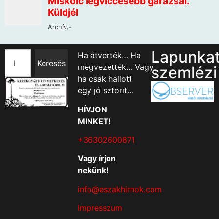
Lapunka
Ha átverték… Ha
Keresés
megvezették… Vagy
szemlézi
ha csak hallott
egy jó sztorit…
HÍVJON
MINKET!
+36302600871
Vagy írjon
nekünk!
info@eszakhirnok.com
Impresszum