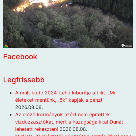
Facebook
Legfrissebb
A múlt köde 2024. Lehó kiborítja a bilit. „Mi
életeket mentünk, „ők” kapják a pénzt”
2026.08.08.
Az előző kormányok azért nem építettek
vízduzzasztókat, mert a hazugságaikkal Dunát
lehetett rekeszteni
2026.08.08.