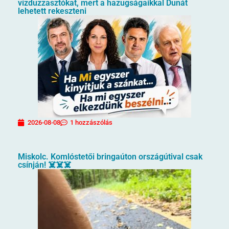
vízduzzasztókat, mert a hazugságaikkal Dunát
lehetett rekeszteni
2026-08-08
1 hozzászólás
Miskolc. Komlóstetői bringaúton országútival csak
csínján! ☠️☠️☠️