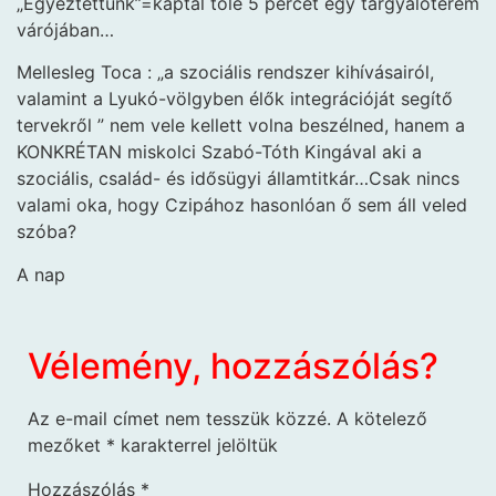
„Egyeztettünk”=kaptál tőle 5 percet egy tárgyalóterem
várójában…
Mellesleg Toca : „a szociális rendszer kihívásairól,
valamint a Lyukó-völgyben élők integrációját segítő
tervekről ” nem vele kellett volna beszélned, hanem a
KONKRÉTAN miskolci Szabó-Tóth Kingával aki a
szociális, család- és idősügyi államtitkár…Csak nincs
valami oka, hogy Czipához hasonlóan ő sem áll veled
szóba?
A nap
Vélemény, hozzászólás?
Az e-mail címet nem tesszük közzé.
A kötelező
mezőket
*
karakterrel jelöltük
Hozzászólás
*