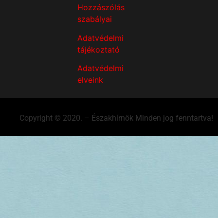
Hozzászólás
szabályai
Adatvédelmi
tájékoztató
Adatvédelmi
elveink
Copyright © 2020. – Északhírnök Minden jog fenntartva!