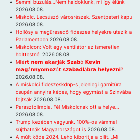
Semmi buzulás…Nem haldoklunk, mi így élünk
2026.08.08.
Miskolc. Lecsúszó városrészek. Szentpéteri kapu
2026.08.08.
Hollósy a megüresedő fideszes helyekre utazik a
Parlamentben
2026.08.08.
Miskolcon: Volt egy ventilátor az ismeretlen
holttestnél
2026.08.08.
M𝗶é𝗿𝘁 𝗻𝗲𝗺 𝗮𝗸𝗮𝗿𝗷á𝗸 𝗦𝘇𝗮𝗯ó 𝗞𝗲𝘃𝗶𝗻
𝗺𝗮𝗴á𝗻𝗻𝘆𝗼𝗺𝗼𝘇ó𝘁 𝘀𝘇𝗮𝗯𝗮𝗱𝗹á𝗯𝗿𝗮 𝗵𝗲𝗹𝘆𝗲𝘇𝗻𝗶?
2026.08.08.
A miskolci fideszeskdnp-s jelenlegi garnitúra
csupán annyira képes, hogy egymást a Szinvába
fojtsák
2026.08.08.
Parasztolimpia. Fél Miskolcnak ott a helye…
2026.08.08.
Trump kezében vagyunk. 100%-os vámmal
sújthatnák Magyarországot is
2026.08.08.
A múlt köde 2024. Lehó kiborítja a bilit. „Mi