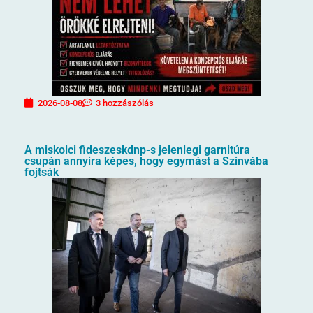
2026-08-08
3 hozzászólás
A miskolci fideszeskdnp-s jelenlegi garnitúra
csupán annyira képes, hogy egymást a Szinvába
fojtsák