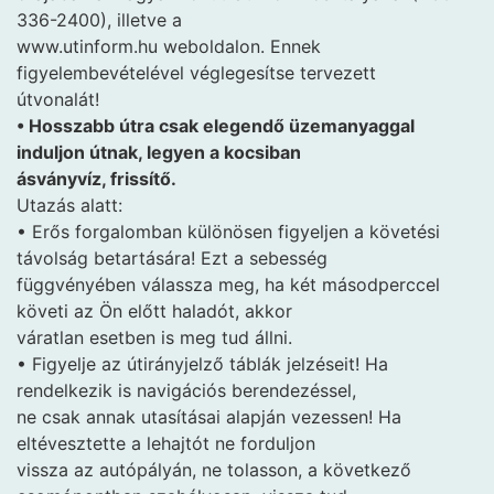
336-2400), illetve a
www.utinform.hu weboldalon. Ennek
figyelembevételével véglegesítse tervezett
útvonalát!
• Hosszabb útra csak elegendő üzemanyaggal
induljon útnak, legyen a kocsiban
ásványvíz, frissítő.
Utazás alatt:
• Erős forgalomban különösen figyeljen a követési
távolság betartására! Ezt a sebesség
függvényében válassza meg, ha két másodperccel
követi az Ön előtt haladót, akkor
váratlan esetben is meg tud állni.
• Figyelje az útirányjelző táblák jelzéseit! Ha
rendelkezik is navigációs berendezéssel,
ne csak annak utasításai alapján vezessen! Ha
eltévesztette a lehajtót ne forduljon
vissza az autópályán, ne tolasson, a következő