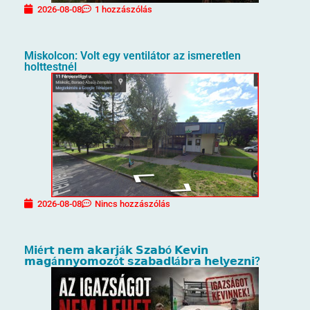
2026-08-08
1 hozzászólás
Miskolcon: Volt egy ventilátor az ismeretlen
holttestnél
2026-08-08
Nincs hozzászólás
M𝗶é𝗿𝘁 𝗻𝗲𝗺 𝗮𝗸𝗮𝗿𝗷á𝗸 𝗦𝘇𝗮𝗯ó 𝗞𝗲𝘃𝗶𝗻
𝗺𝗮𝗴á𝗻𝗻𝘆𝗼𝗺𝗼𝘇ó𝘁 𝘀𝘇𝗮𝗯𝗮𝗱𝗹á𝗯𝗿𝗮 𝗵𝗲𝗹𝘆𝗲𝘇𝗻𝗶?