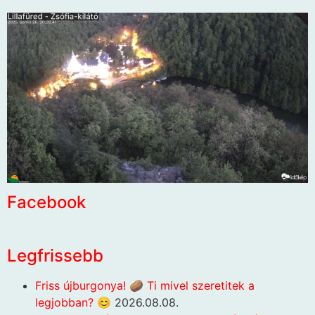
Facebook
Legfrissebb
Friss újburgonya! 🥔 Ti mivel szeretitek a
legjobban? 😊
2026.08.08.