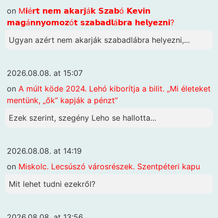
on
M𝗶é𝗿𝘁 𝗻𝗲𝗺 𝗮𝗸𝗮𝗿𝗷á𝗸 𝗦𝘇𝗮𝗯ó 𝗞𝗲𝘃𝗶𝗻
𝗺𝗮𝗴á𝗻𝗻𝘆𝗼𝗺𝗼𝘇ó𝘁 𝘀𝘇𝗮𝗯𝗮𝗱𝗹á𝗯𝗿𝗮 𝗵𝗲𝗹𝘆𝗲𝘇𝗻𝗶?
Ugyan azért nem akarják szabadlábra helyezni,...
2026.08.08. at 15:07
on
A múlt köde 2024. Lehó kiborítja a bilit. „Mi életeket
mentünk, „ők” kapják a pénzt”
Ezek szerint, szegény Leho se hallotta...
2026.08.08. at 14:19
on
Miskolc. Lecsúszó városrészek. Szentpéteri kapu
Mit lehet tudni ezekről?
2026.08.08. at 13:56