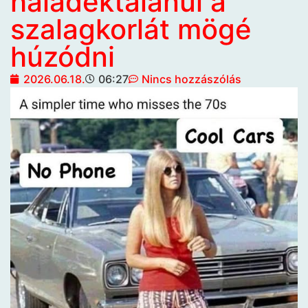
haladéktalanul a
szalagkorlát mögé
húzódni
2026.06.18.
06:27
Nincs hozzászólás