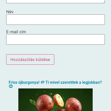
Név
E-mail cím
Friss újburgonya! 🥔 Ti mivel szeretitek a legjobban?
😊