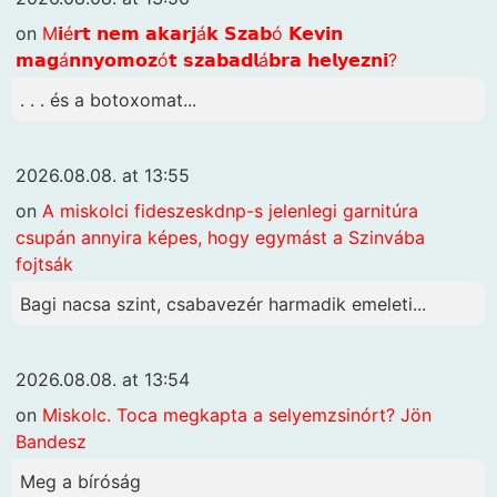
on
M𝗶é𝗿𝘁 𝗻𝗲𝗺 𝗮𝗸𝗮𝗿𝗷á𝗸 𝗦𝘇𝗮𝗯ó 𝗞𝗲𝘃𝗶𝗻
𝗺𝗮𝗴á𝗻𝗻𝘆𝗼𝗺𝗼𝘇ó𝘁 𝘀𝘇𝗮𝗯𝗮𝗱𝗹á𝗯𝗿𝗮 𝗵𝗲𝗹𝘆𝗲𝘇𝗻𝗶?
. . . és a botoxomat...
2026.08.08. at 13:55
on
A miskolci fideszeskdnp-s jelenlegi garnitúra
csupán annyira képes, hogy egymást a Szinvába
fojtsák
Bagi nacsa szint, csabavezér harmadik emeleti...
2026.08.08. at 13:54
on
Miskolc. Toca megkapta a selyemzsinórt? Jön
Bandesz
Meg a bíróság