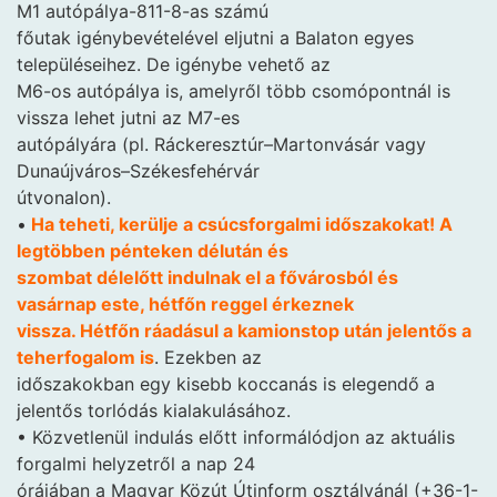
M1 autópálya-811-8-as számú
főutak igénybevételével eljutni a Balaton egyes
településeihez. De igénybe vehető az
M6-os autópálya is, amelyről több csomópontnál is
vissza lehet jutni az M7-es
autópályára (pl. Ráckeresztúr–Martonvásár vagy
Dunaújváros–Székesfehérvár
útvonalon).
•
Ha teheti, kerülje a csúcsforgalmi időszakokat! A
legtöbben pénteken délután és
szombat délelőtt indulnak el a fővárosból és
vasárnap este, hétfőn reggel érkeznek
vissza. Hétfőn ráadásul a kamionstop után jelentős a
teherfogalom is
. Ezekben az
időszakokban egy kisebb koccanás is elegendő a
jelentős torlódás kialakulásához.
• Közvetlenül indulás előtt informálódjon az aktuális
forgalmi helyzetről a nap 24
órájában a Magyar Közút Útinform osztályánál (+36-1-