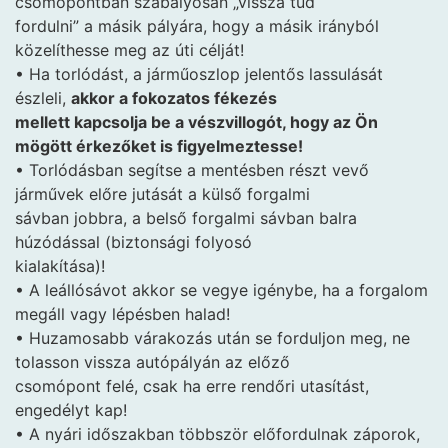
csomópontban szabályosan „vissza tud
fordulni” a másik pályára, hogy a másik irányból
közelíthesse meg az úti célját!
• Ha torlódást, a járműoszlop jelentős lassulását
észleli,
akkor a fokozatos fékezés
mellett kapcsolja be a vészvillogót, hogy az Ön
mögött érkezőket is figyelmeztesse!
• Torlódásban segítse a mentésben részt vevő
járművek előre jutását a külső forgalmi
sávban jobbra, a belső forgalmi sávban balra
húzódással (biztonsági folyosó
kialakítása)!
• A leállósávot akkor se vegye igénybe, ha a forgalom
megáll vagy lépésben halad!
• Huzamosabb várakozás után se forduljon meg, ne
tolasson vissza autópályán az előző
csomópont felé, csak ha erre rendőri utasítást,
engedélyt kap!
• A nyári időszakban többször előfordulnak záporok,