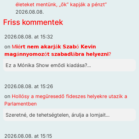
életeket mentünk, „ők” kapják a pénzt”
2026.08.08.
Friss kommentek
2026.08.08. at 15:32
on
M𝗶é𝗿𝘁 𝗻𝗲𝗺 𝗮𝗸𝗮𝗿𝗷á𝗸 𝗦𝘇𝗮𝗯ó 𝗞𝗲𝘃𝗶𝗻
𝗺𝗮𝗴á𝗻𝗻𝘆𝗼𝗺𝗼𝘇ó𝘁 𝘀𝘇𝗮𝗯𝗮𝗱𝗹á𝗯𝗿𝗮 𝗵𝗲𝗹𝘆𝗲𝘇𝗻𝗶?
Ez a Mónika Show emődi kiadása?...
2026.08.08. at 15:26
on
Hollósy a megüresedő fideszes helyekre utazik a
Parlamentben
Szeretné, de tehetségtelen, árulja a lomjait...
2026.08.08. at 15:15