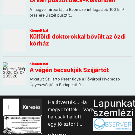
Lapunka
Ha átverték… Ha
Keresés
megvezették… Vagy
szemlézi
ha csak hallott
egy jó sztorit…