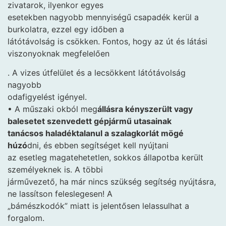
zivatarok, ilyenkor egyes
esetekben nagyobb mennyiségű csapadék kerül a
burkolatra, ezzel egy időben a
látótávolság is csökken. Fontos, hogy az út és látási
viszonyoknak megfelelően
. A vizes útfelület és a lecsökkent látótávolság
nagyobb
odafigyelést igényel.
• A műszaki okból meg
állásra kényszerült vagy
balesetet szenvedett gépjármű utasainak
tanácsos haladéktalanul a szalagkorlát mögé
húzó
dni, és ebben segítséget kell nyújtani
az esetleg magatehetetlen, sokkos állapotba került
személyeknek is. A többi
járművezető, ha már nincs szükség segítség nyújtásra,
ne lassítson feleslegesen! A
„bámészkodók” miatt is jelentősen lelassulhat a
forgalom.