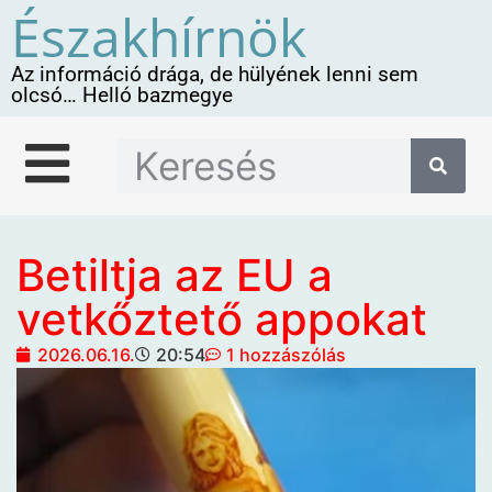
Északhírnök
Az információ drága, de hülyének lenni sem
olcsó… Helló bazmegye
Betiltja az EU a
vetkőztető appokat
2026.06.16.
20:54
1 hozzászólás