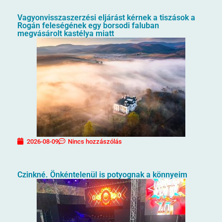
Vagyonvisszaszerzési eljárást kérnek a tiszások a
Rogán feleségének egy borsodi faluban
megvásárolt kastélya miatt
2026-08-09
Nincs hozzászólás
Czinkné. Önkéntelenül is potyognak a könnyeim