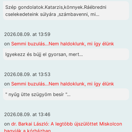
Szép gondolatok.Katarzis,könnyek.Ráébredni
cselekedeteink súlyára ,számbavenni, mi...
2026.08.09. at 13:59
on
Semmi buzulás…Nem haldoklunk, mi így élünk
Igyekezz és bújj el gyorsan, mert...
2026.08.09. at 13:53
on
Semmi buzulás…Nem haldoklunk, mi így élünk
" nyűg ütte szügyöm besír "...
2026.08.09. at 13:46
on
dr. Barkai László: A legtöbb újszülöttet Miskolcon
hagyják a kórházban