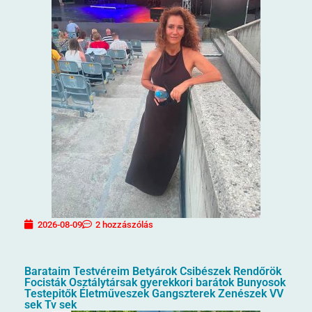
2026-08-09
2 hozzászólás
Barataim Testvéreim Betyárok Csibészek Rendőrök
Focisták Osztálytársak gyerekkori barátok Bunyosok
Testepitők Életműveszek Gangszterek Zenészek VV
sek Tv sek