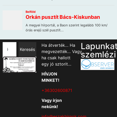
Lapunka
Ha átverték… Ha
Keresés
megvezették… Vagy
szemlézi
ha csak hallott
egy jó sztorit…
HÍVJON
MINKET!
+36302600871
Vagy írjon
nekünk!
info@eszakhirnok.com