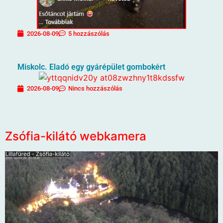
2026-08-09
5 hozzászólás
Miskolc. Eladó egy gyárépület gombokért
2026-08-09
Nincs hozzászólás
Zsófia-kilátó webkamera