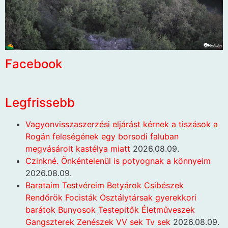
Facebook
Legfrissebb
Vagyonvisszaszerzési eljárást kérnek a tiszások a
Rogán feleségének egy borsodi faluban
megvásárolt kastélya miatt
2026.08.09.
Czinkné. Önkéntelenül is potyognak a könnyeim
2026.08.09.
Barataim Testvéreim Betyárok Csibészek
Rendőrök Focisták Osztálytársak gyerekkori
barátok Bunyosok Testepitők Életműveszek
Gangszterek Zenészek VV sek Tv sek
2026.08.09.