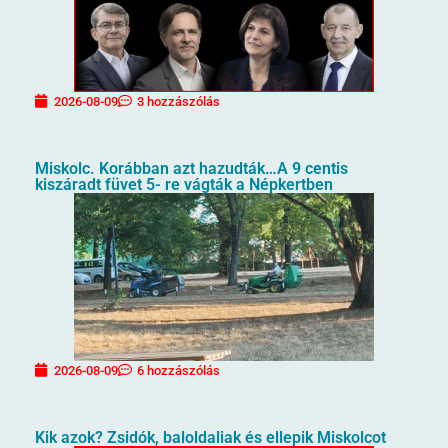
2026-08-09
3 hozzászólás
Miskolc. Korábban azt hazudták…A 9 centis
kiszáradt füvet 5- re vágták a Népkertben
2026-08-09
6 hozzászólás
Kik azok? Zsidók, baloldaliak és ellepik Miskolcot