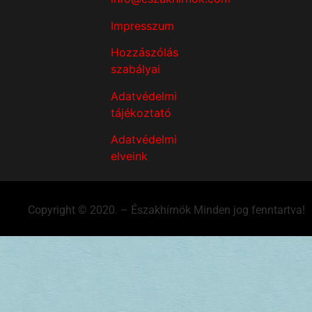
Impresszum
Hozzászólás
szabályai
Adatvédelmi
tájékoztató
Adatvédelmi
elveink
Copyright © 2020. – Északhírnök Minden jog fenntartva!