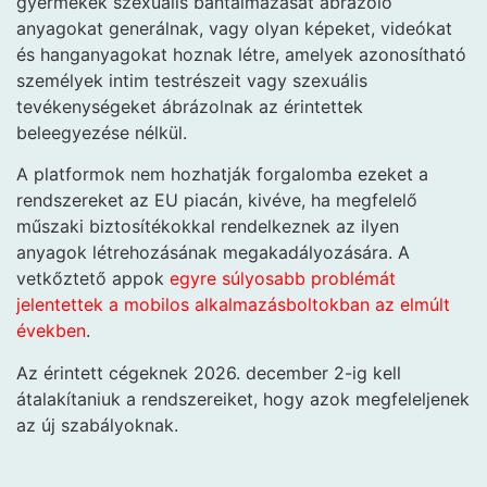
gyermekek szexuális bántalmazását ábrázoló
anyagokat generálnak, vagy olyan képeket, videókat
és hanganyagokat hoznak létre, amelyek azonosítható
személyek intim testrészeit vagy szexuális
tevékenységeket ábrázolnak az érintettek
beleegyezése nélkül.
A platformok nem hozhatják forgalomba ezeket a
rendszereket az EU piacán, kivéve, ha megfelelő
műszaki biztosítékokkal rendelkeznek az ilyen
anyagok létrehozásának megakadályozására. A
vetkőztető appok
egyre súlyosabb problémát
jelentettek a mobilos alkalmazásboltokban az elmúlt
években
.
Az érintett cégeknek 2026. december 2-ig kell
átalakítaniuk a rendszereiket, hogy azok megfeleljenek
az új szabályoknak.