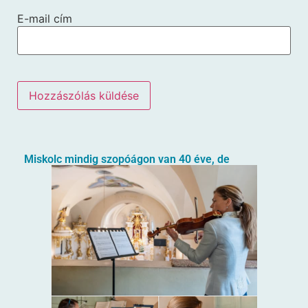
E-mail cím
Miskolc mindig szopóágon van 40 éve, de