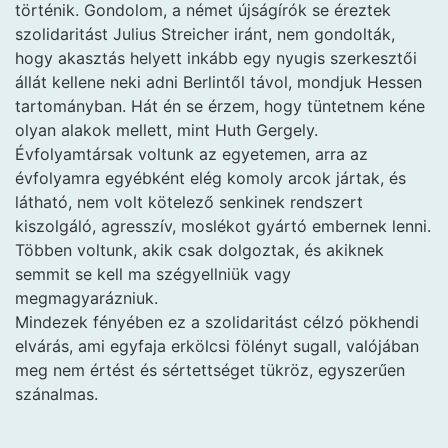
történik. Gondolom, a német újságírók se éreztek
szolidaritást Julius Streicher iránt, nem gondolták,
hogy akasztás helyett inkább egy nyugis szerkesztői
állát kellene neki adni Berlintől távol, mondjuk Hessen
tartományban. Hát én se érzem, hogy tüntetnem kéne
olyan alakok mellett, mint Huth Gergely.
Évfolyamtársak voltunk az egyetemen, arra az
évfolyamra egyébként elég komoly arcok jártak, és
látható, nem volt kötelező senkinek rendszert
kiszolgáló, agresszív, moslékot gyártó embernek lenni.
Többen voltunk, akik csak dolgoztak, és akiknek
semmit se kell ma szégyellniük vagy
megmagyarázniuk.
Mindezek fényében ez a szolidaritást célzó pökhendi
elvárás, ami egyfaja erkölcsi fölényt sugall, valójában
meg nem értést és sértettséget tükröz, egyszerűen
szánalmas.