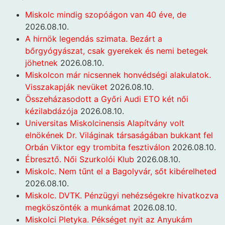
Miskolc mindig szopóágon van 40 éve, de
2026.08.10.
A hirnök legendás szimata. Bezárt a
bőrgyógyászat, csak gyerekek és nemi betegek
jöhetnek
2026.08.10.
Miskolcon már nicsennek honvédségi alakulatok.
Visszakapják nevüket
2026.08.10.
Összeházasodott a Győri Audi ETO két női
kézilabdázója
2026.08.10.
Universitas Miskolcinensis Alapítvány volt
elnökének Dr. Világinak társaságában bukkant fel
Orbán Viktor egy trombita fesztiválon
2026.08.10.
Ébresztő. Női Szurkolói Klub
2026.08.10.
Miskolc. Nem tűnt el a Bagolyvár, sőt kibérelheted
2026.08.10.
Miskolc. DVTK. Pénzügyi nehézségekre hivatkozva
megköszönték a munkámat
2026.08.10.
Miskolci Pletyka. Pékséget nyit az Anyukám