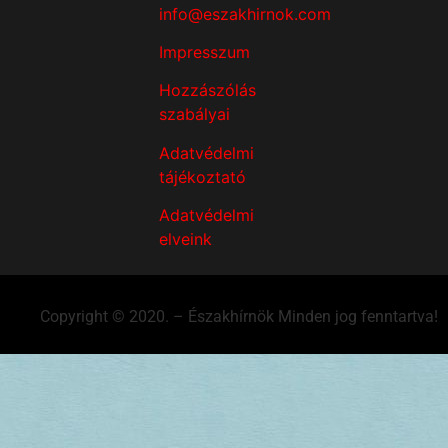
info@eszakhirnok.com
Impresszum
Hozzászólás
szabályai
Adatvédelmi
tájékoztató
Adatvédelmi
elveink
Copyright © 2020. – Északhírnök Minden jog fenntartva!