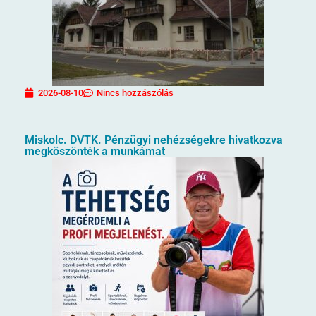
2026-08-10
Nincs hozzászólás
Miskolc. DVTK. Pénzügyi nehézségekre hivatkozva
megköszönték a munkámat