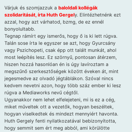
Várjuk és szomjazzuk a
baloldali kollégák
szolidaritását, írta Huth Gergel
y. Elintézhetnénk ezt
azzal, hogy azt várhatod, bzmg, de ez ennél
bonyolultabb.
Tegnap rámírt egy ismerős, hogy ő is ki lett rúgva.
Talán sose írta le egyszer se azt, hogy Gyurcsány
vagy Pszichopeti, csak épp ott talált munkát, ahol
most leépítés lesz. Ez szörnyű, pontosan átérzem,
hiszen hozzá hasonlóan én is úgy lavíroztam a
megszűnő szerkesztőségek között éveken át, mint
jegesmedve az olvadó jégtáblákon. Szóval nincs
kedvem nevetni azon, hogy több száz ember ki lesz
rúgva a Mediaworks nevű cégtől.
Ugyanakkor nem lehet elfelejeteni, mi is ez a cég,
miket műveltek ott a vezetők, hogyan beszéltek,
hogyan viselkedtek és mindezt mennyiért havonta.
Huth Gergely fenti nyilatkozatával bebizonyította,
hogy semmit sem ért meg abból, ami körülötte