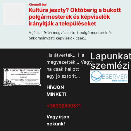
Lapunka
Ha átverték… Ha
megvezették… Vagy
szemlézi
ha csak hallott
egy jó sztorit…
HÍVJON
MINKET!
+36302600871
Vagy írjon
nekünk!