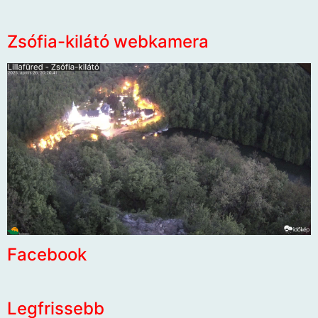
Zsófia-kilátó webkamera
Facebook
Legfrissebb