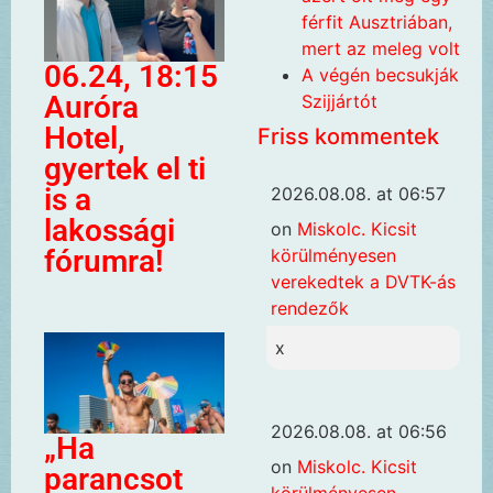
férfit Ausztriában,
mert az meleg volt
06.24, 18:15
A végén becsukják
Auróra
Szijjártót
Hotel,
Friss kommentek
gyertek el ti
is a
2026.08.08. at 06:57
lakossági
on
Miskolc. Kicsit
fórumra!
körülményesen
verekedtek a DVTK-ás
rendezők
x
2026.08.08. at 06:56
„Ha
on
Miskolc. Kicsit
parancsot