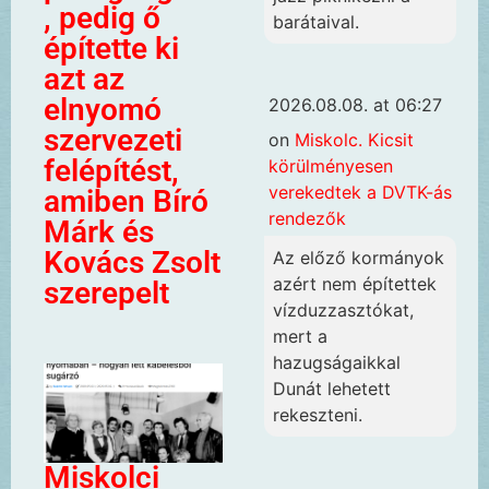
, pedig ő
barátaival.
építette ki
azt az
elnyomó
2026.08.08. at 06:27
szervezeti
on
Miskolc. Kicsit
felépítést,
körülményesen
verekedtek a DVTK-ás
amiben Bíró
rendezők
Márk és
Kovács Zsolt
Az előző kormányok
azért nem építettek
szerepelt
vízduzzasztókat,
mert a
hazugságaikkal
Dunát lehetett
rekeszteni.
Miskolci