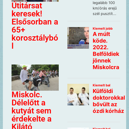
Útitársat
keresek!
Elsősorban a
65+
korosztálybó
l
Miskolc.
Délelőtt a
kutyát sem
érdekelte a
Kilátó