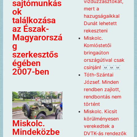
vízduzzasztókat,
sajtómunkás
mert a
ok
hazugságaikkal
találkozása
Dunát lehetett
az Észak-
rekeszteni
Magyarorszá
Miskolc.
g
Komlóstetői
bringaúton
szerkesztős
országútival csak
égében
csínján! ☠️☠️☠️
2007-ben
Tóth-Szántai
József. Minden
rendben zajlott,
rendbontás nem
történt
Miskolc. Kicsit
körülményesen
Miskolc.
verekedtek a
Mindeközbe
DVTK-ás rendezők