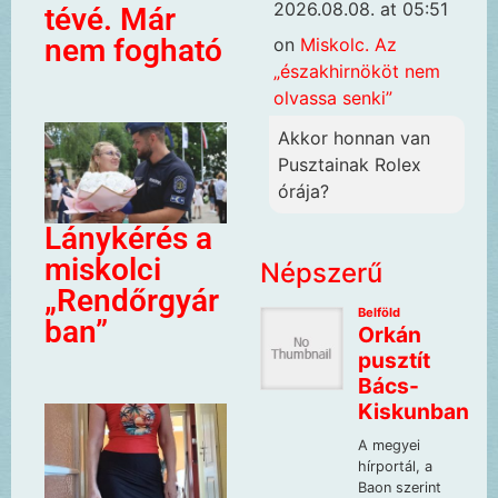
2026.08.08. at 05:51
tévé. Már
nem fogható
on
Miskolc. Az
„északhirnököt nem
olvassa senki”
Akkor honnan van
Pusztainak Rolex
órája?
Lánykérés a
miskolci
Népszerű
„Rendőrgyár
ban”