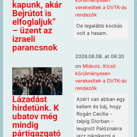
körülményesen
kapunk, akár
verekedtek a DVTK-ás
Bejrútot is
rendezők
elfoglaljuk”
De legalább kockás
– üzent az
volt a hasam.
izraeli
parancsnok
2026.08.08. at 06:30
on
Miskolc. Kicsit
körülményesen
verekedtek a DVTK-ás
rendezők
Lázadást
Azért van abban egy
hirdetünk. K
kellem és báj, hogy
Rogán Cecilia -
ubatov még
talpig Diorban -
mindig
leugrott Palóznakra
pártigazgató
jazz piknikezni a