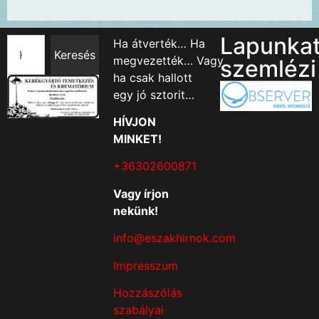
Lapunka
Ha átverték… Ha
Keresés
megvezették… Vagy
szemlézi
ha csak hallott
egy jó sztorit…
HÍVJON
MINKET!
+36302600871
Vagy írjon
nekünk!
info@eszakhirnok.com
Impresszum
Hozzászólás
szabályai