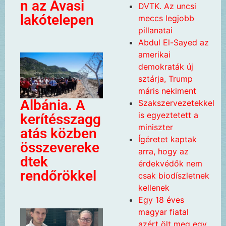
n az Avasi
DVTK. Az uncsi
lakótelepen
meccs legjobb
pillanatai
Abdul El-Sayed az
amerikai
demokraták új
sztárja, Trump
máris nekiment
Albánia. A
Szakszervezetekkel
is egyeztetett a
kerítésszagg
miniszter
atás közben
Ígéretet kaptak
összevereke
arra, hogy az
dtek
érdekvédők nem
rendőrökkel
csak biodíszletnek
kellenek
Egy 18 éves
magyar fiatal
azért ölt meg egy