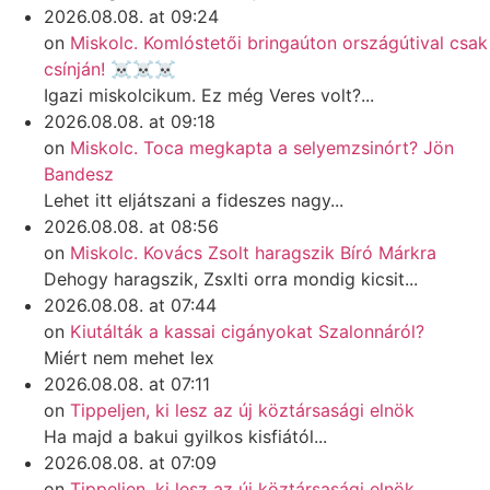
2026.08.08. at 09:24
on
Miskolc. Komlóstetői bringaúton országútival csak
csínján! ☠️☠️☠️
Igazi miskolcikum. Ez még Veres volt?...
2026.08.08. at 09:18
on
Miskolc. Toca megkapta a selyemzsinórt? Jön
Bandesz
Lehet itt eljátszani a fideszes nagy...
2026.08.08. at 08:56
on
Miskolc. Kovács Zsolt haragszik Bíró Márkra
Dehogy haragszik, Zsxlti orra mondig kicsit...
2026.08.08. at 07:44
on
Kiutálták a kassai cigányokat Szalonnáról?
Miért nem mehet lex
2026.08.08. at 07:11
on
Tippeljen, ki lesz az új köztársasági elnök
Ha majd a bakui gyilkos kisfiától...
2026.08.08. at 07:09
on
Tippeljen, ki lesz az új köztársasági elnök