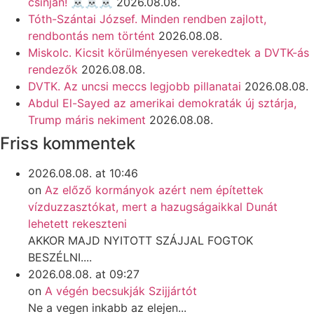
csínján! ☠️☠️☠️
2026.08.08.
Tóth-Szántai József. Minden rendben zajlott,
rendbontás nem történt
2026.08.08.
Miskolc. Kicsit körülményesen verekedtek a DVTK-ás
rendezők
2026.08.08.
DVTK. Az uncsi meccs legjobb pillanatai
2026.08.08.
Abdul El-Sayed az amerikai demokraták új sztárja,
Trump máris nekiment
2026.08.08.
Friss kommentek
2026.08.08. at 10:46
on
Az előző kormányok azért nem építettek
vízduzzasztókat, mert a hazugságaikkal Dunát
lehetett rekeszteni
AKKOR MAJD NYITOTT SZÁJJAL FOGTOK
BESZÉLNI....
2026.08.08. at 09:27
on
A végén becsukják Szijjártót
Ne a vegen inkabb az elejen...