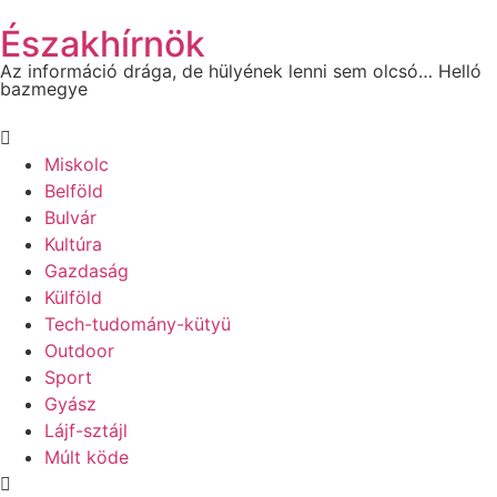
Északhírnök
Az információ drága, de hülyének lenni sem olcsó… Helló
bazmegye
Miskolc
Belföld
Bulvár
Kultúra
Gazdaság
Külföld
Tech-tudomány-kütyü
Outdoor
Sport
Gyász
Lájf-sztájl
Múlt köde