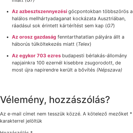
Az azbesztszennyezési
gócpontokban többszörös a
halálos mellhártyadaganat kockázata Ausztriában,
ráadásul sok érintett kártérítést sem kap (
G7
)
Az orosz gazdaság
fenntarthatatlan pályára állt a
háborús túlköltekezés miatt (
Telex
)
Az egykor 703 ezres
budapesti bérlakás-állomány
napjainkra 100 ezernél kisebbre zsugorodott, de
most újra napirendre került a bővítés
(Népszava)
Vélemény, hozzászólás?
Az e-mail címet nem tesszük közzé.
A kötelező mezőket
*
karakterrel jelöltük
Hozzászólás
*