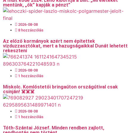
A múlt köde 2024. Lehó kiborítja a bilit. „Mi életeket
mentünk, „ők” kapják a pénzt”
2026-08-08
8 hozzászólás
Az előző kormányok azért nem építettek
vízduzzasztókat, mert a hazugságaikkal Dunát lehetett
rekeszteni
2026-08-08
1 hozzászólás
Miskolc. Komlóstetői bringaúton országútival csak
csínján! ☠️☠️☠️
2026-08-08
1 hozzászólás
Tóth-Szántai József. Minden rendben zajlott,
rendbontás nem történt