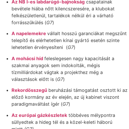
Az NB I-es labdarúgó-bajnokság
csapatainak
bevétele hiába nőtt kilencszeresére, a klubokat
felkészületlenül, tartalékok nélkül éri a várható
forrásszűkülés (
G7
)
A napelemekre
vállalt hosszú garanciákat megszűnt
telepítő és elérhetetlen kínai gyártó esetén szinte
lehetetlen érvényesíteni (
G7
)
A mohácsi híd
feleslegesen nagy kapacitását a
szakmai anyagok sem indokolták, mégis
tízmilliárdokat vágtak a projekthez még a
választások előtt is (
G7
)
Rekordösszegű
beruházási támogatást osztott ki az
előző kormány az év elején, az új kabinet viszont
paradigmaváltást ígér (
G7
)
Az európai gázkészletek
többéves mélypontra
süllyedtek a hideg tél és a közel-keleti háború
miatt
(G7)