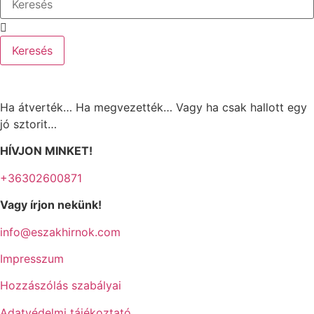
Keresés
Ha átverték… Ha megvezették… Vagy ha csak hallott egy
jó sztorit…
HÍVJON MINKET!
+36302600871
Vagy írjon nekünk!
info@eszakhirnok.com
Impresszum
Hozzászólás szabályai
Adatvédelmi tájékoztató