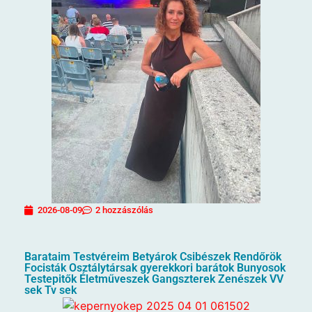
2026-08-09
2 hozzászólás
Barataim Testvéreim Betyárok Csibészek Rendőrök
Focisták Osztálytársak gyerekkori barátok Bunyosok
Testepitők Életműveszek Gangszterek Zenészek VV
sek Tv sek