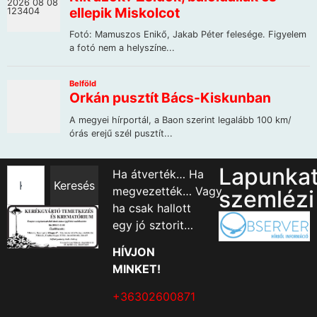
Lapunka
Ha átverték… Ha
Keresés
megvezették… Vagy
szemlézi
ha csak hallott
egy jó sztorit…
HÍVJON
MINKET!
+36302600871