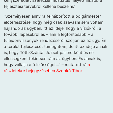
kényszeredett szerecsenmosdatás helyett inkább a
fejlesztési tervekről kellene beszélni.”
“Személyesen annyira felháborított a polgármester
előterjesztése, hogy még csak szavazni sem voltam
hajlandó az ügyben. Itt az ideje, hogy a víziókról, a
további lépésekről és – ami a legfontosabb – a
tulajdonviszonyok rendezéséről szóljon ez az ügy. Én
a terület fejlesztését támogatom, de itt az ideje annak
is, hogy Tóth-Szántai József partnerként és ne
ellenségként tekintsen rám az ügyben. És annak is,
hogy vállalja a felelősséget…” – mutatott rá
a
részletekre bejegyzésében Szopkó T
ibor.