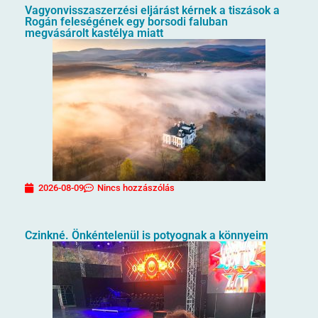
Vagyonvisszaszerzési eljárást kérnek a tiszások a
Rogán feleségének egy borsodi faluban
megvásárolt kastélya miatt
2026-08-09
Nincs hozzászólás
Czinkné. Önkéntelenül is potyognak a könnyeim