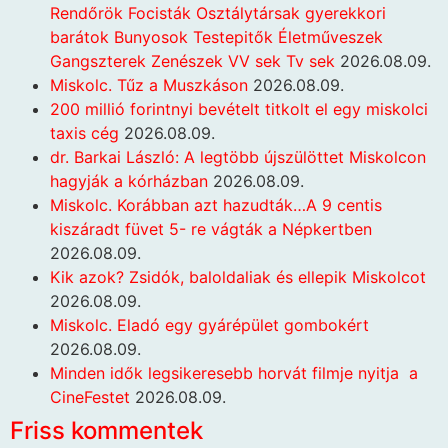
Rendőrök Focisták Osztálytársak gyerekkori
barátok Bunyosok Testepitők Életműveszek
Gangszterek Zenészek VV sek Tv sek
2026.08.09.
Miskolc. Tűz a Muszkáson
2026.08.09.
200 millió forintnyi bevételt titkolt el egy miskolci
taxis cég
2026.08.09.
dr. Barkai László: A legtöbb újszülöttet Miskolcon
hagyják a kórházban
2026.08.09.
Miskolc. Korábban azt hazudták…A 9 centis
kiszáradt füvet 5- re vágták a Népkertben
2026.08.09.
Kik azok? Zsidók, baloldaliak és ellepik Miskolcot
2026.08.09.
Miskolc. Eladó egy gyárépület gombokért
2026.08.09.
Minden idők legsikeresebb horvát filmje nyitja a
CineFestet
2026.08.09.
Friss kommentek