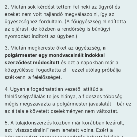
2. Miután sok kérdést tettem fel neki az ügyről és
ezeket nem volt hajlandó megválaszolni, így az
ügyészséghez fordultam. (A főügyészség elindította
az eljárást, de közben a rendőrség is bűnügyi
nyomozást indított az ügyben.)
3. Miután megkereste őket az ügyészség,
a
polgármester egy mondvacsinált indokkal
szerződést módosított
és ezt a napokban már a
közgyűléssel fogadtatta el – ezzel utólag próbálja
szétkenni a felelősséget.
4. Ugyan elfogadhatatlan vezetői attitűd a
felelősségvállalás teljes hiánya, a fideszes többség
mégis megszavazta a polgármester javaslatát – bár ez
az általa elkövetett cselekményen nem változtat.
5. A tulajdonszerzés közben már korábban lezárult,
azt “visszacsinálni” nem lehetett volna. Ezért a