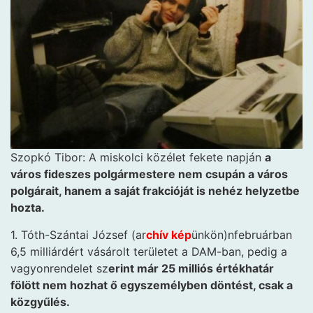
Szopkó Tibor: A miskolci közélet fekete napján
a
város fideszes polgármestere nem csupán a város
polgárait, hanem a saját frakcióját is nehéz helyzetbe
hozta.
1. Tóth-Szántai József (ar
chív kép
ünkön)nfebruárban
6,5 milliárdért vásárolt területet a DAM-ban, pedig a
vagyonrendelet sz
erint már 25 milliós értékhatár
fölött nem hozhat ő egyszemélyben döntést, csak a
közgyűlés.