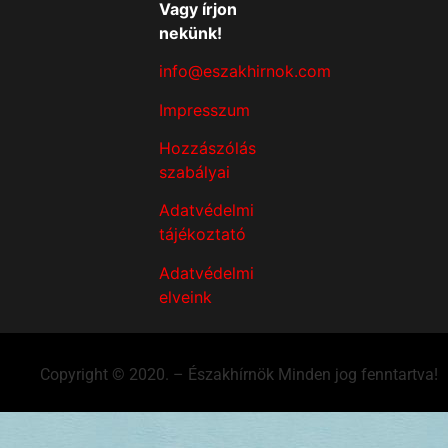
Vagy írjon
nekünk!
info@eszakhirnok.com
Impresszum
Hozzászólás
szabályai
Adatvédelmi
tájékoztató
Adatvédelmi
elveink
Copyright © 2020. – Északhírnök Minden jog fenntartva!