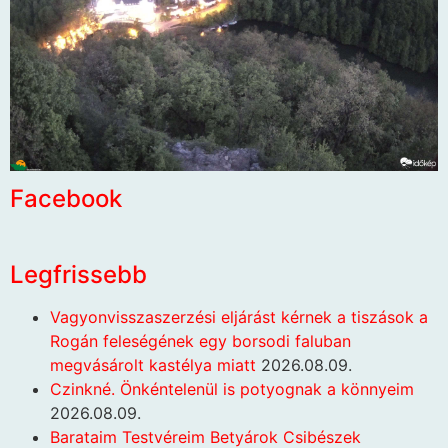
Facebook
Legfrissebb
Vagyonvisszaszerzési eljárást kérnek a tiszások a
Rogán feleségének egy borsodi faluban
megvásárolt kastélya miatt
2026.08.09.
Czinkné. Önkéntelenül is potyognak a könnyeim
2026.08.09.
Barataim Testvéreim Betyárok Csibészek