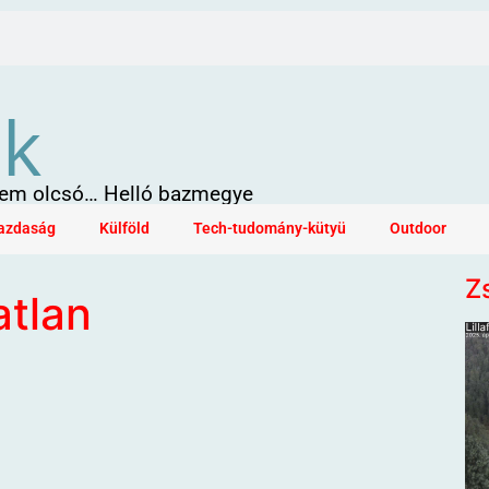
ök
 sem olcsó… Helló bazmegye
azdaság
Külföld
Tech-tudomány-kütyü
Outdoor
Z
atlan