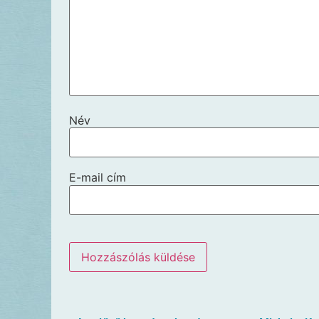
Név
E-mail cím