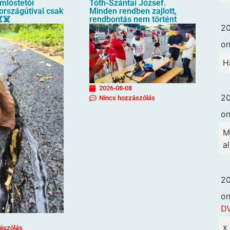
mlóstetői
Tóth-Szántai József.
országútival csak
Minden rendben zajlott,
️☠️
rendbontás nem történt
20
o
H
2026-08-08
20
Nincs hozzászólás
o
M
a
20
o
DV
x
ászólás