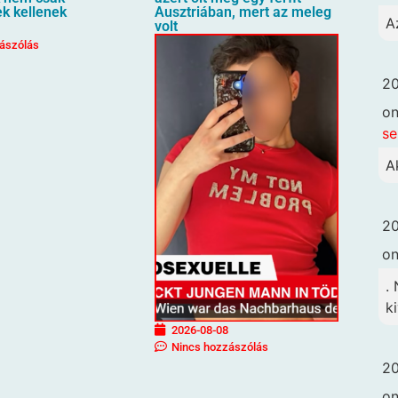
ek kellenek
Ausztriában, mert az meleg
A
volt
ászólás
20
o
se
A
20
o
.
k
2026-08-08
Nincs hozzászólás
20
o