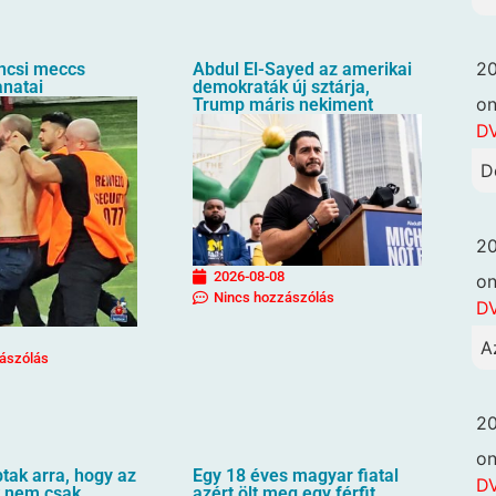
20
ncsi meccs
Abdul El-Sayed az amerikai
anatai
demokraták új sztárja,
o
Trump máris nekiment
DV
D
20
2026-08-08
o
Nincs hozzászólás
DV
A
ászólás
20
o
ptak arra, hogy az
Egy 18 éves magyar fiatal
DV
 nem csak
azért ölt meg egy férfit