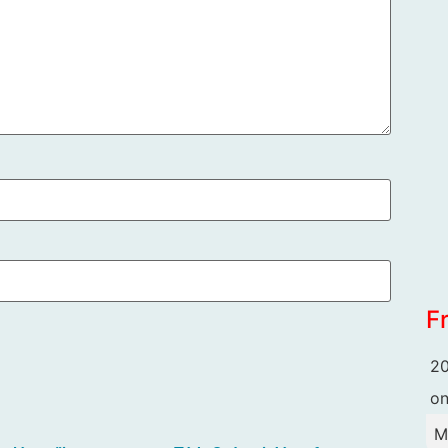
F
20
o
M