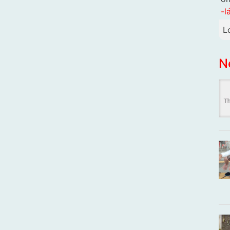
-l
L
N