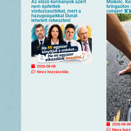
Az előző kormányok azért
Miskolc. Ko
nem építettek
bringaúton 
vízduzzasztókat, mert a
csínján! ☠️☠
hazugságaikkal Dunát
lehetett rekeszteni
2026-08-08
Nincs hozzászólás
2026-08-08
Nincs hozz