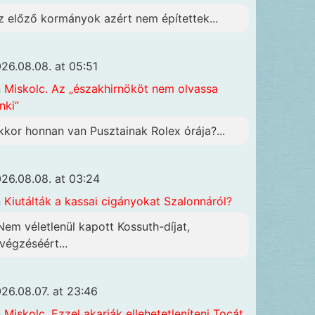
z előző kormányok azért nem építettek...
26.08.08. at 05:51
n
Miskolc. Az „északhirnököt nem olvassa
nki”
kkor honnan van Pusztainak Rolex órája?...
26.08.08. at 03:24
n
Kiutálták a kassai cigányokat Szalonnáról?
 Nem véletlenül kapott Kossuth-díjat,
ivégzéséért...
26.08.07. at 23:46
n
Miskolc. Ezzel akarják ellehetetleníteni Tocát