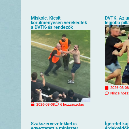
Miskolc. Kicsit
DVTK. Az u
körülményesen verekedtek
legjobb pill
a DVTK-ás rendezők
2026-08-08
Nincs hozz
2026-08-08
6 hozzászólás
Szakszervezetekkel is
Ígéretet ka
egyeztetett a miniszter
érdekvédők