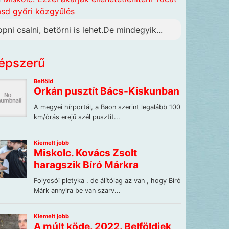
ásd győri közgyűlés
opni csalni, betörni is lehet.De mindegyik...
épszerű