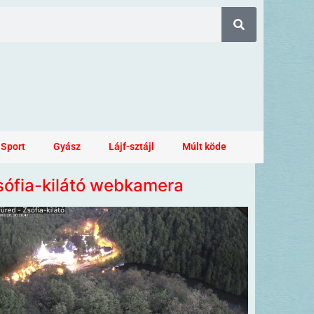
Sport
Gyász
Lájf-sztájl
Múlt köde
sófia-kilátó webkamera