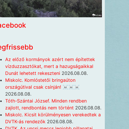
acebook
egfrissebb
Az előző kormányok azért nem építettek
vízduzzasztókat, mert a hazugságaikkal
Dunát lehetett rekeszteni
2026.08.08.
Miskolc. Komlóstetői bringaúton
országútival csak csínján! ☠️☠️☠️
2026.08.08.
Tóth-Szántai József. Minden rendben
zajlott, rendbontás nem történt
2026.08.08.
Miskolc. Kicsit körülményesen verekedtek a
DVTK-ás rendezők
2026.08.08.
DVTK. Az uncsi meccs legjobb pillanatai