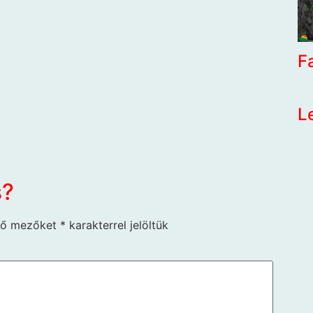
F
L
s?
ző mezőket
*
karakterrel jelöltük