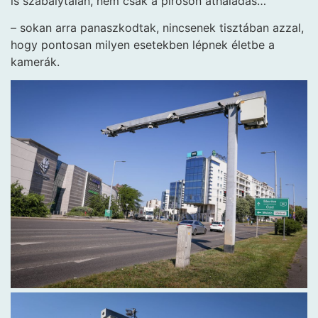
is szabálytalan, nem csak a piroson áthaladás…
– sokan arra panaszkodtak, nincsenek tisztában azzal,
hogy pontosan milyen esetekben lépnek életbe a
kamerák.