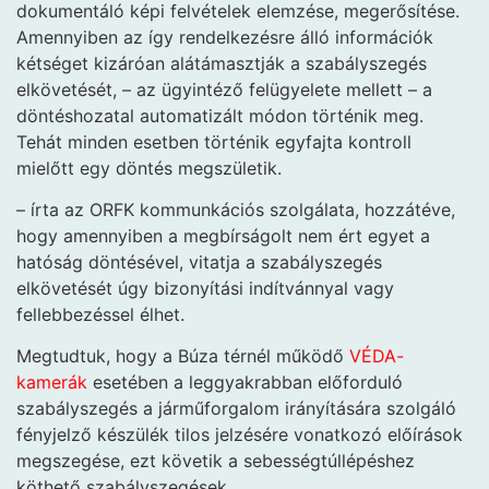
dokumentáló képi felvételek elemzése, megerősítése.
Amennyiben az így rendelkezésre álló információk
kétséget kizáróan alátámasztják a szabályszegés
elkövetését, – az ügyintéző felügyelete mellett – a
döntéshozatal automatizált módon történik meg.
Tehát minden esetben történik egyfajta kontroll
mielőtt egy döntés megszületik.
– írta az ORFK kommunkációs szolgálata, hozzátéve,
hogy amennyiben a megbírságolt nem ért egyet a
hatóság döntésével, vitatja a szabályszegés
elkövetését úgy bizonyítási indítvánnyal vagy
fellebbezéssel élhet.
Megtudtuk, hogy a Búza térnél működő
VÉDA-
kamerák
esetében a leggyakrabban előforduló
szabályszegés a járműforgalom irányítására szolgáló
fényjelző készülék tilos jelzésére vonatkozó előírások
megszegése, ezt követik a sebességtúllépéshez
köthető szabályszegések.