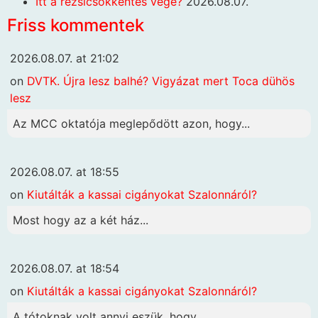
Itt a rezsicsökkentés vége?
2026.08.07.
Friss kommentek
2026.08.07. at 21:02
on
DVTK. Újra lesz balhé? Vigyázat mert Toca dühös
lesz
Az MCC oktatója meglepődött azon, hogy...
2026.08.07. at 18:55
on
Kiutálták a kassai cigányokat Szalonnáról?
Most hogy az a két ház...
2026.08.07. at 18:54
on
Kiutálták a kassai cigányokat Szalonnáról?
A tótoknak volt annyi eszük, hogy...