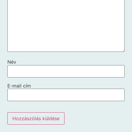
Név
E-mail cím