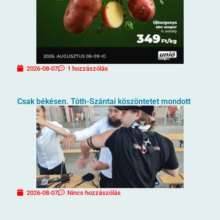
2026-08-07
1 hozzászólás
Csak békésen. Tóth-Szántai köszöntetet mondott
2026-08-07
Nincs hozzászólás