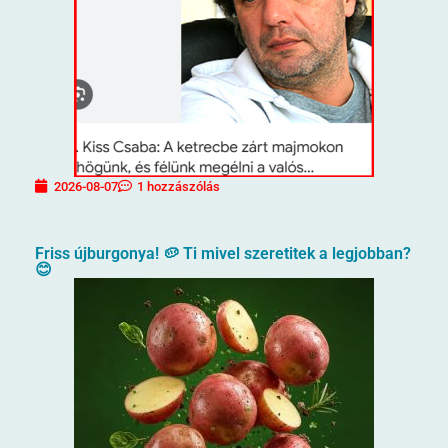
2026-08-07
1 hozzászólás
Friss újburgonya! 🥔 Ti mivel szeretitek a legjobban?
😊