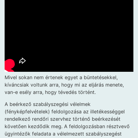
Mivel sokan nem értenek egyet a büntetésekkel,
kíváncsiak voltunk arra, hogy mi az eljárás menete,
van-e esély arra, hogy tévedés történt.
A beérkező szabályszegési vélelmek
(fényképfelvételek) feldolgozása az illetékességgel
rendelkező rendőri szervhez történő beérkezését
követően kezdődik meg. A feldolgozásban résztvevő
ügyintézők feladata a vélelmezett szabályszegést