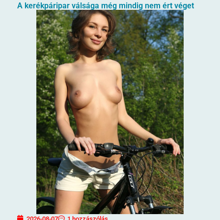
A kerékpáripar válsága még mindig nem ért véget
2026-08-07
1 hozzászólás