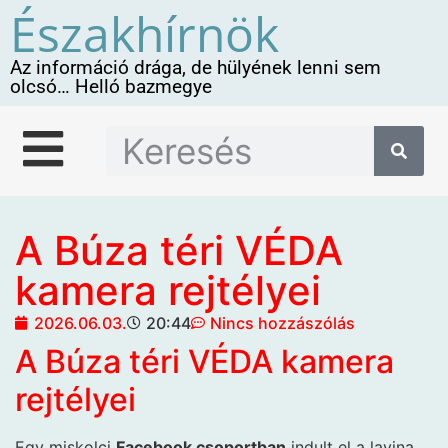
Északhírnök
Az információ drága, de hülyének lenni sem
olcsó… Helló bazmegye
A Búza téri VÉDA
kamera rejtélyei
2026.06.03.
20:44
Nincs hozzászólás
A Búza téri VÉDA kamera
rejtélyei
Egy miskolci
Facebook csoportban
indult el a lavina