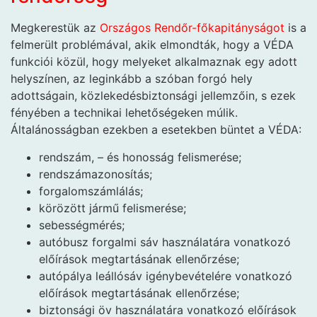
Megkerestük az
Országos Rendőr-főkapitányságot
is a
felmerült problémával, akik elmondták, hogy a VÉDA
funkciói közül, hogy melyeket alkalmaznak egy adott
helyszínen, az leginkább a szóban forgó hely
adottságain, közlekedésbiztonsági jellemzőin, s ezek
fényében a technikai lehetőségeken múlik.
Általánosságban ezekben a esetekben büntet a VÉDA:
rendszám, – és honosság felismerése;
rendszámazonosítás;
forgalomszámlálás;
körözött jármű felismerése;
sebességmérés;
autóbusz forgalmi sáv használatára vonatkozó
előírások megtartásának ellenőrzése;
autópálya leállósáv igénybevételére vonatkozó
előírások megtartásának ellenőrzése;
biztonsági öv használatára vonatkozó előírások