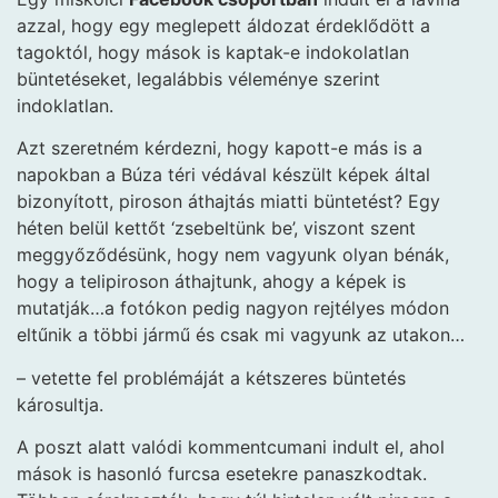
azzal, hogy egy meglepett áldozat érdeklődött a
tagoktól, hogy mások is kaptak-e indokolatlan
büntetéseket, legalábbis véleménye szerint
indoklatlan.
Azt szeretném kérdezni, hogy kapott-e más is a
napokban a Búza téri védával készült képek által
bizonyított, piroson áthajtás miatti büntetést? Egy
héten belül kettőt ‘zsebeltünk be’, viszont szent
meggyőződésünk, hogy nem vagyunk olyan bénák,
hogy a telipiroson áthajtunk, ahogy a képek is
mutatják…a fotókon pedig nagyon rejtélyes módon
eltűnik a többi jármű és csak mi vagyunk az utakon…
– vetette fel problémáját a kétszeres büntetés
károsultja.
A poszt alatt valódi kommentcumani indult el, ahol
mások is hasonló furcsa esetekre panaszkodtak.