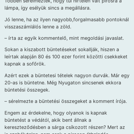
Többen sérelmezték, hogy túl hirtelen vált pirosra a
lámpa, így esélyük sincs a megállásra.
Jó lenne, ha az ilyen nagyobb,forgalmasabb pontoknál
visszaszámlálós lenne a zöld.
– írta az egyik kommentelő, mint megoldási javaslat.
Sokan a kiszabott büntetéseket sokallják, hiszen a
leírtak alapján 80 és 100 ezer forint közötti csekkeket
kapnak a sofőrök.
Azért ezek a büntetesi tételek nagyon durvák. Már egy
20-as is büntetne. Még Nyugaton sincsenek ekkora
büntetési összegek.
– sérelmezte a büntetési összegeket a komment írója.
Engem az érdekelne, hogy olyanok is kapnak
büntetést a védától, akik bent állnak a
kereszteződésben a sárga csíkozott részen? Mert az