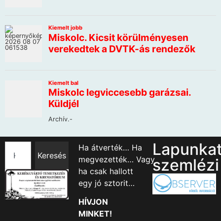
Lapunka
Ha átverték… Ha
Keresés
megvezették… Vagy
szemlézi
ha csak hallott
egy jó sztorit…
HÍVJON
MINKET!