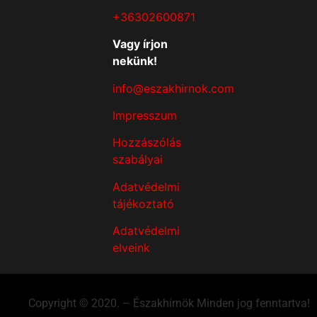
+36302600871
Vagy írjon
nekünk!
info@eszakhirnok.com
Impresszum
Hozzászólás
szabályai
Adatvédelmi
tájékoztató
Adatvédelmi
elveink
Copyright © 2020. – Északhírnök Minden jog fenntartva!