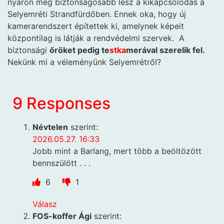
nyáron még biztonságosabb lesz a kikapcsolódás a
Selyemréti Strandfürdőben. Ennek oka, hogy új
kamerarendszert építettek ki, amelynek képeit
központilag is látják a rendvédelmi szervek. A
biztonsági
őröket pedig te
stka
merával szerelik fel.
Nekünk mi a véleményünk Selyemrétről?
9 Responses
Névtelen
szerint:
2026.05.27. 16:33
Jobb mint a Barlang, mert több a beöltözött
bennszülött . . .
6
1
Válasz
FOS-koffer Ági
szerint: