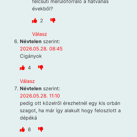
felcsúti merülőforraló a hatvanas
évekből?
2
Válasz
Névtelen
szerint:
2026.05.28. 08:45
Cigányok
4
Válasz
Névtelen
szerint:
2026.05.28. 11:10
pedig ott közelről érezhetnél egy kis orbán
szagot, ha már így alakult hogy feloszlott a
dépéká
8