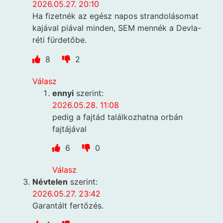
2026.05.27. 20:10
Ha fizetnék az egész napos strandolásomat
kajával piával minden, SEM mennék a Devla-
réti fürdetőbe.
8
2
Válasz
ennyi
szerint:
2026.05.28. 11:08
pedig a fajtád találkozhatna orbán
fajtájával
6
0
Válasz
Névtelen
szerint:
2026.05.27. 23:42
Garantált fertőzés.