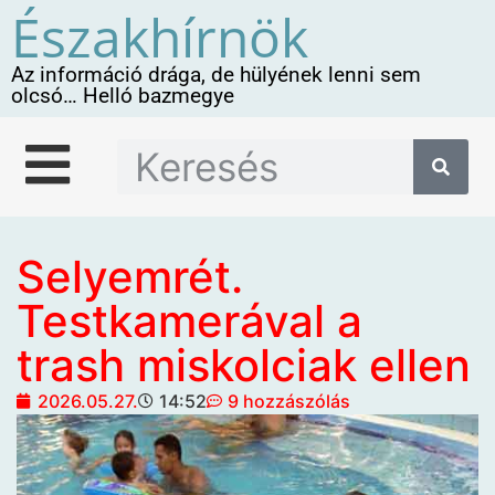
Északhírnök
Az információ drága, de hülyének lenni sem
olcsó… Helló bazmegye
Selyemrét.
Testkamerával a
trash miskolciak ellen
2026.05.27.
14:52
9 hozzászólás