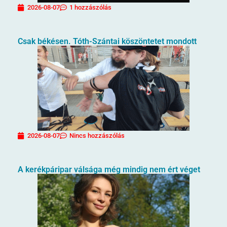
2026-08-07
1 hozzászólás
Csak békésen. Tóth-Szántai köszöntetet mondott
2026-08-07
Nincs hozzászólás
A kerékpáripar válsága még mindig nem ért véget