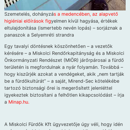
Szemetelés, dohányzá
s a medencében, az alapvető
higiéniai előírások fig
yelmen kívül hagyása, értékek
eltulajdonítása (ismertebb nevén lopás) – sorjáznak a
panaszok a Selyemréti strandra
Egy tavalyi döntésnek köszönhetően – a vezetők
kérésére – a Miskolci Rendőrkapitányság és a Miskolci
Önkormányzati Rendészet (MIÖR) járőrpárosai a fürdő
területén is megfordulnak a nyár folyamán. Továbbá –
hogy kiszűrjék azokat a vendégeket, akik „nem tartják
be a fürdőkultúrát” – a saját, Mirend-Sec kötelékébe
tartozó biztonsági őrei is megerősített jelenléttel
igyekeztek biztosítani a felhőtlen kikapcsolódást – írja
a
Mina
p.hu.
A Miskolci Fürdők Kft ügyvezetője úgy véli, hogy idén