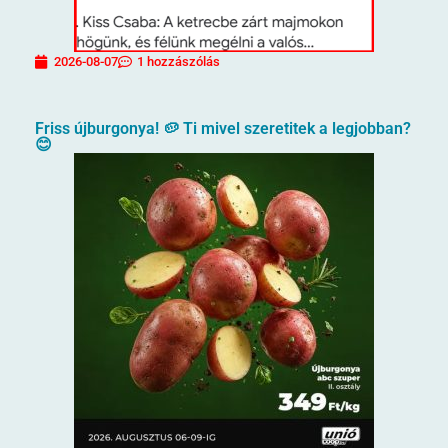
2026-08-07
1 hozzászólás
Friss újburgonya! 🥔 Ti mivel szeretitek a legjobban?
😊