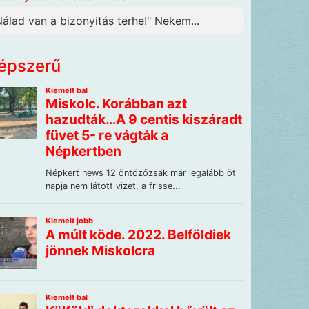
Nálad van a bizonyitás terhe!" Nekem...
épszerű