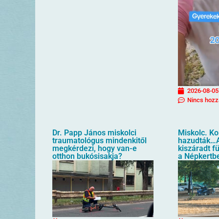
2026-08-05
Nincs hozz
Dr. Papp János miskolci
Miskolc. K
traumatológus mindenkitől
hazudták…A
megkérdezi, hogy van-e
kiszáradt f
otthon bukósisakja?
a Népkertb