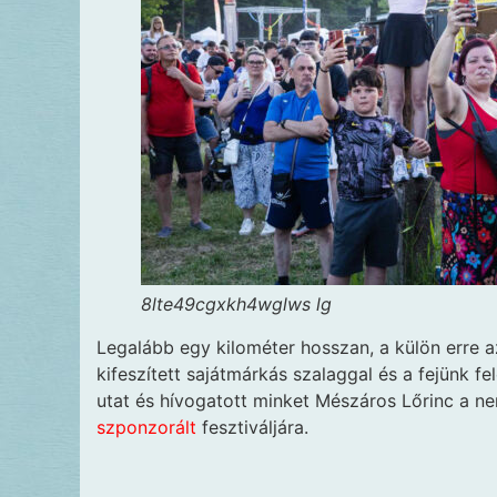
8lte49cgxkh4wglws lg
Legalább egy kilométer hosszan, a külön erre a
kifeszített sajátmárkás szalaggal és a fejünk f
utat és hívogatott minket Mészáros Lőrinc a n
szponzorált
fesztiváljára.