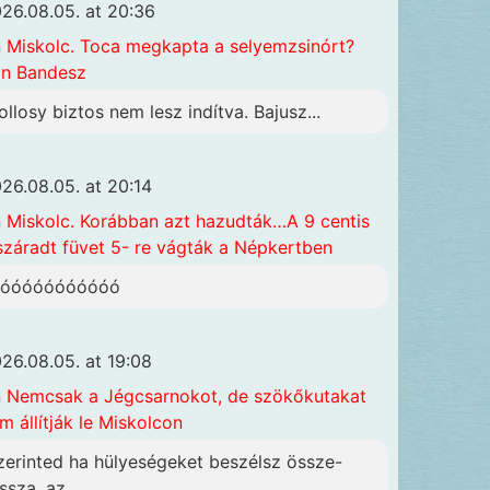
26.08.05. at 20:36
n
Miskolc. Toca megkapta a selyemzsinórt?
n Bandesz
ollosy biztos nem lesz indítva. Bajusz...
26.08.05. at 20:14
n
Miskolc. Korábban azt hazudták…A 9 centis
száradt füvet 5- re vágták a Népkertben
óóóóóóóóóóóó
26.08.05. at 19:08
n
Nemcsak a Jégcsarnokot, de szökőkutakat
m állítják le Miskolcon
zerinted ha hülyeségeket beszélsz össze-
ssza, az...