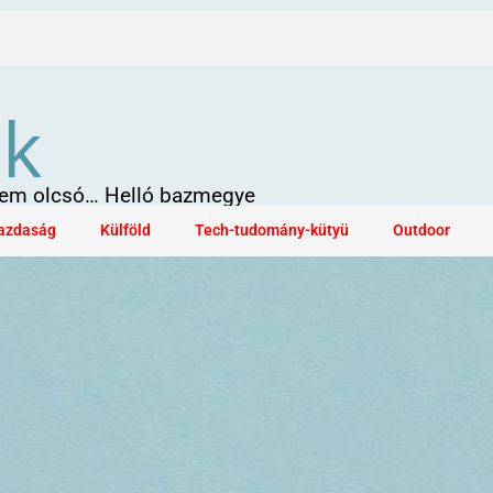
ök
 sem olcsó… Helló bazmegye
azdaság
Külföld
Tech-tudomány-kütyü
Outdoor