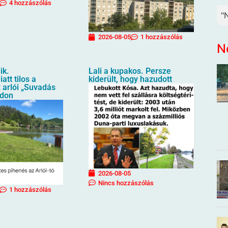
4 hozzászólás
"
2026-08-05
1 hozzászólás
N
ik.
Lali a kupakos. Persze
att tilos a
kiderült, hogy hazudott
 arlói „Suvadás
ndon
2026-08-05
Nincs hozzászólás
1 hozzászólás