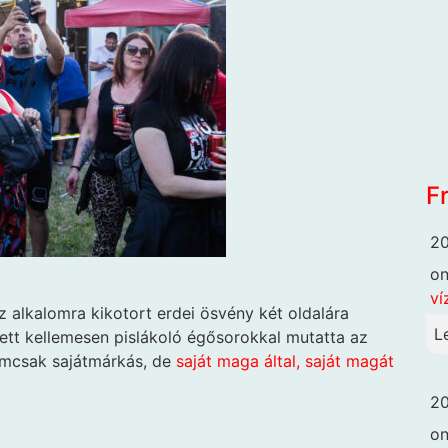
F
20
o
ví
z alkalomra kikotort erdei ösvény két oldalára
L
elett kellemesen pislákoló égősorokkal mutatta az
emcsak sajátmárkás, de
saját maga által, saját magát
20
o