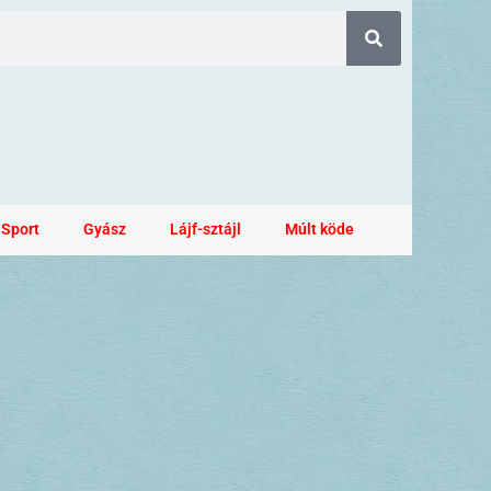
Sport
Gyász
Lájf-sztájl
Múlt köde