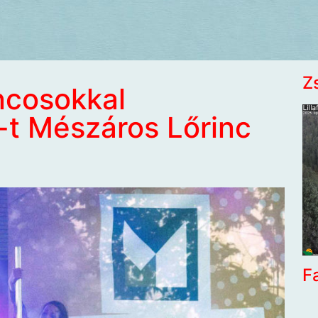
Z
ncosokkal
-t Mészáros Lőrinc
F