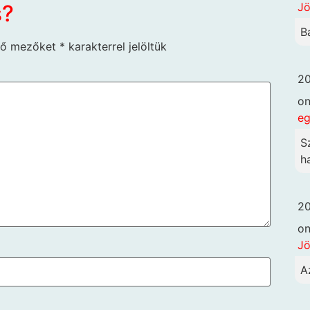
Jö
s?
B
ző mezőket
*
karakterrel jelöltük
20
o
eg
S
h
20
o
Jö
A