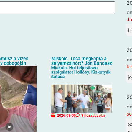
20
o
Jö
H
20
amusz a vizes
Miskolc. Toca megkapta a
o
ny dobogóján
selyemzsinórt? Jön Bandesz
ki
j
20
o
se
2026-08-05
3 hozzászólás
S
vi