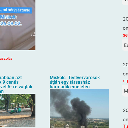
20
o
se
E
ászólás
20
o
orábban azt
Miskolc. Testvérvárosok
eg
 9 centis
útján egy társasház
üvet 5- re vágták
harmadik emeletén
M
en
20
o
Tu