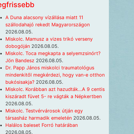
egfrissebb
A Duna alacsony vízállása miatt 11
szállodahajó rekedt Magyarországon
2026.08.05.
Miskolc. Mamusz a vizes trikó verseny
dobogóján
2026.08.05.
Miskolc. Toca megkapta a selyemzsinórt?
Jön Bandesz
2026.08.05.
Dr. Papp János miskolci traumatológus
mindenkitől megkérdezi, hogy van-e otthon
bukósisakja?
2026.08.05.
Miskolc. Korábban azt hazudták…A 9 centis
kiszáradt füvet 5- re vágták a Népkertben
2026.08.05.
Miskolc. Testvérvárosok útján egy
társasház harmadik emeletén
2026.08.05.
Halálos baleset Forró határában
2026.08.05.