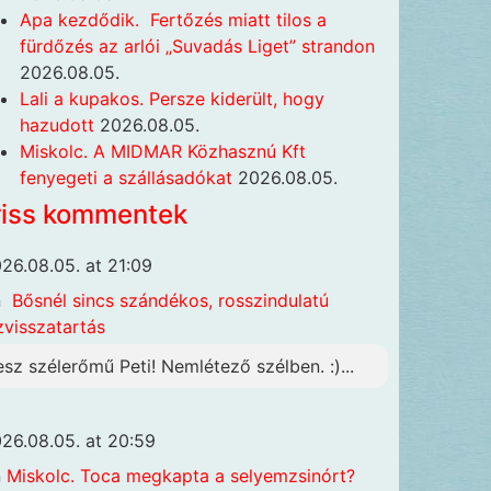
Apa kezdődik. Fertőzés miatt tilos a
fürdőzés az arlói „Suvadás Liget” strandon
2026.08.05.
Lali a kupakos. Persze kiderült, hogy
hazudott
2026.08.05.
Miskolc. A MIDMAR Közhasznú Kft
fenyegeti a szállásadókat
2026.08.05.
riss kommentek
26.08.05. at 21:09
n
Bősnél sincs szándékos, rosszindulatú
zvisszatartás
esz szélerőmű Peti! Nemlétező szélben. :)...
26.08.05. at 20:59
n
Miskolc. Toca megkapta a selyemzsinórt?