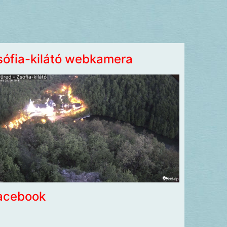
sófia-kilátó webkamera
acebook