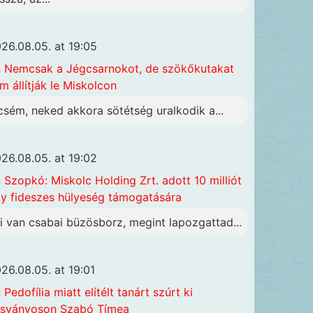
26.08.05. at 19:05
n
Nemcsak a Jégcsarnokot, de szökőkutakat
m állítják le Miskolcon
csém, neked akkora sötétség uralkodik a...
26.08.05. at 19:02
n
Szopkó: Miskolc Holding Zrt. adott 10 milliót
y fideszes hülyeség támogatására
i van csabai büzösborz, megint lapozgattad...
26.08.05. at 19:01
n
Pedofília miatt elítélt tanárt szúrt ki
sványoson Szabó Tímea