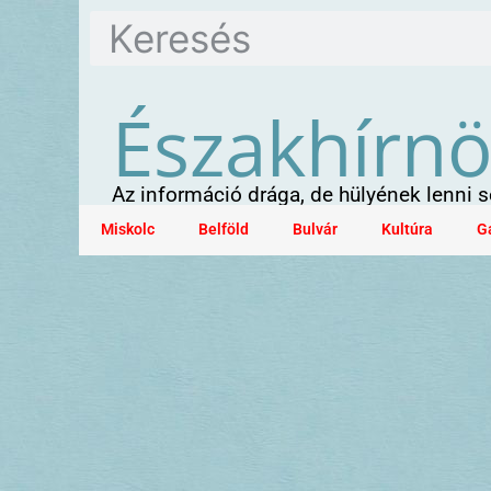
Északhírn
Az információ drága, de hülyének lenni
Miskolc
Belföld
Bulvár
Kultúra
G