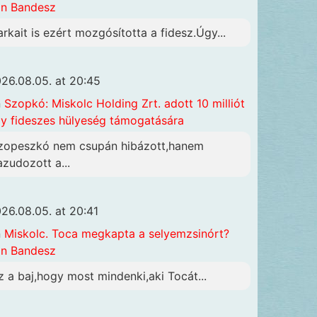
n Bandesz
arkait is ezért mozgósította a fidesz.Úgy...
26.08.05. at 20:45
n
Szopkó: Miskolc Holding Zrt. adott 10 milliót
y fideszes hülyeség támogatására
zopeszkó nem csupán hibázott,hanem
azudozott a...
26.08.05. at 20:41
n
Miskolc. Toca megkapta a selyemzsinórt?
n Bandesz
z a baj,hogy most mindenki,aki Tocát...