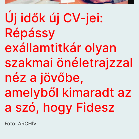
Új idők új CV-jei:
Répássy
exál
lamtitkár olyan
szakmai önéletrajzzal
néz a jövőbe,
amelyből kimaradt az
a szó, hogy Fidesz
Fotó: ARCHÍV