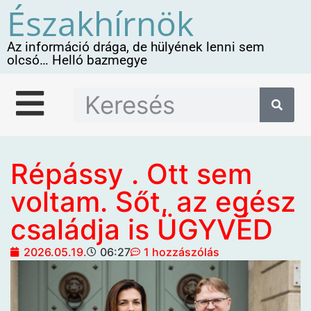
Északhírnök
Az információ drága, de hülyének lenni sem
olcsó… Helló bazmegye
Répássy . Ott sem
voltam. Sőt, az egész
családja is ÜGYVÉD
2026.05.19.
06:27
1 hozzászólás