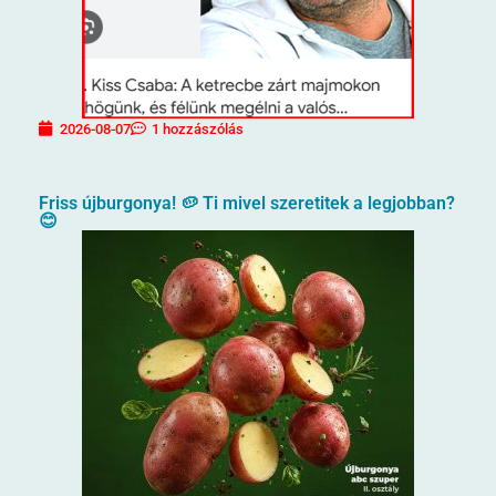
2026-08-07
1 hozzászólás
Friss újburgonya! 🥔 Ti mivel szeretitek a legjobban?
😊