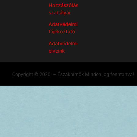
Hozzászólás
szabályai
Adatvédelmi
tájékoztató
Adatvédelmi
elveink
Copyright © 2020. – Északhírnök Minden jog fenntartva!