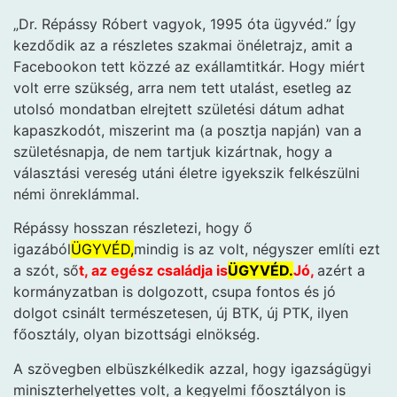
„Dr. Répássy Róbert vagyok, 1995 óta ügyvéd.” Így
kezdődik az a részletes szakmai önéletrajz, amit a
Facebookon tett közzé az exállamtitkár. Hogy miért
volt erre szükség, arra nem tett utalást, esetleg az
utolsó mondatban elrejtett születési dátum adhat
kapaszkodót, miszerint ma (a posztja napján) van a
születésnapja, de nem tartjuk kizártnak, hogy a
választási vereség utáni életre igyekszik felkészülni
némi önreklámmal.
Répássy hosszan részletezi, hogy ő
igazából
ÜGYVÉD,
mindig is az volt, négyszer említi ezt
a szót, ső
t, az egész családja is
ÜGYVÉD.
Jó,
azért a
kormányzatban is dolgozott, csupa fontos és jó
dolgot csinált természetesen, új BTK, új PTK, ilyen
főosztály, olyan bizottsági elnökség.
A szövegben elbüszkélkedik azzal, hogy igazságügyi
miniszterhelyettes volt, a kegyelmi főosztályon is