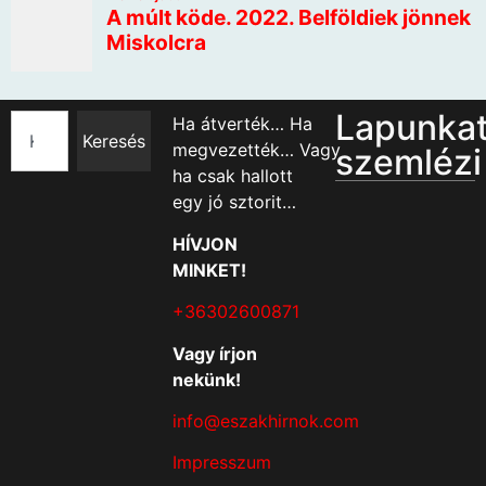
Lapunka
Ha átverték… Ha
Keresés
megvezették… Vagy
szemlézi
ha csak hallott
egy jó sztorit…
HÍVJON
MINKET!
+36302600871
Vagy írjon
nekünk!
info@eszakhirnok.com
Impresszum