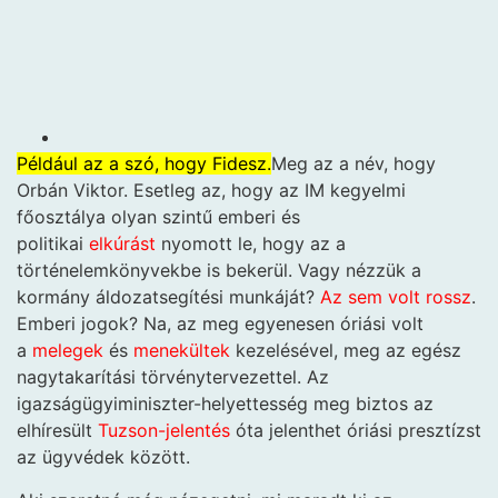
Például az a szó, hogy Fidesz.
Meg az a név, hogy
Orbán Viktor. Esetleg az, hogy az IM kegyelmi
főosztálya olyan szintű emberi és
politikai
elkúrást
nyomott le, hogy az a
történelemkönyvekbe is bekerül. Vagy nézzük a
kormány áldozatsegítési munkáját?
Az sem volt rossz
.
Emberi jogok? Na, az meg egyenesen óriási volt
a
melegek
és
menekültek
kezelésével, meg az egész
nagytakarítási törvénytervezettel. Az
igazságügyiminiszter-helyettesség meg biztos az
elhíresült
Tuzson-jelentés
óta jelenthet óriási presztízst
az ügyvédek között.