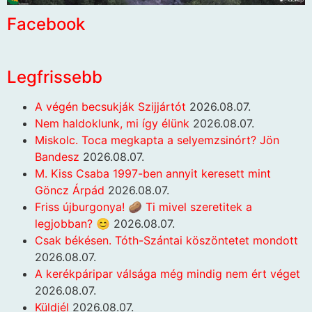
Facebook
Legfrissebb
A végén becsukják Szijjártót
2026.08.07.
Nem haldoklunk, mi így élünk
2026.08.07.
Miskolc. Toca megkapta a selyemzsinórt? Jön
Bandesz
2026.08.07.
M. Kiss Csaba 1997-ben annyit keresett mint
Göncz Árpád
2026.08.07.
Friss újburgonya! 🥔 Ti mivel szeretitek a
legjobban? 😊
2026.08.07.
Csak békésen. Tóth-Szántai köszöntetet mondott
2026.08.07.
A kerékpáripar válsága még mindig nem ért véget
2026.08.07.
Küldjél
2026.08.07.