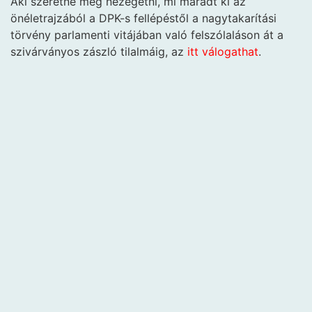
Aki szeretné még nézegetni, mi maradt ki az
önéletrajzából a DPK-s fellépéstől a nagytakarítási
törvény parlamenti vitájában való felszólaláson át a
szivárványos zászló tilalmáig, az
itt válogathat
.