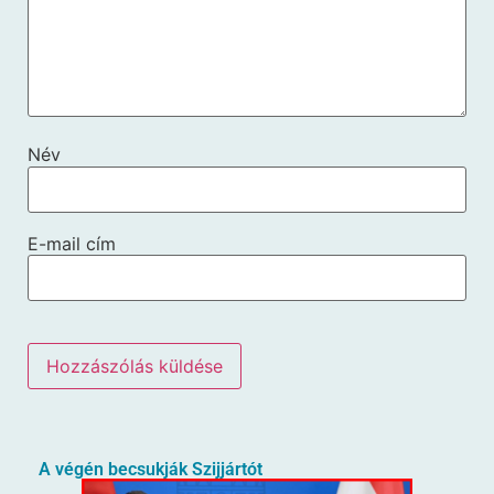
Név
E-mail cím
A végén becsukják Szijjártót