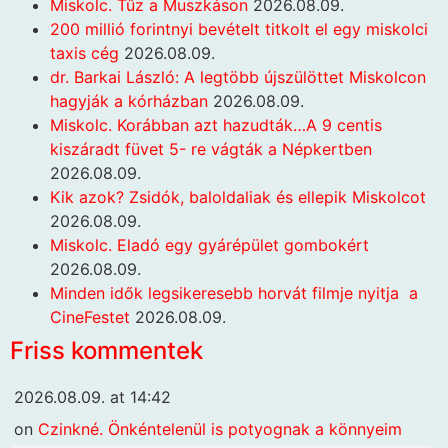
Miskolc. Tűz a Muszkáson
2026.08.09.
200 millió forintnyi bevételt titkolt el egy miskolci
taxis cég
2026.08.09.
dr. Barkai László: A legtöbb újszülöttet Miskolcon
hagyják a kórházban
2026.08.09.
Miskolc. Korábban azt hazudták…A 9 centis
kiszáradt füvet 5- re vágták a Népkertben
2026.08.09.
Kik azok? Zsidók, baloldaliak és ellepik Miskolcot
2026.08.09.
Miskolc. Eladó egy gyárépület gombokért
2026.08.09.
Minden idők legsikeresebb horvát filmje nyitja a
CineFestet
2026.08.09.
Friss kommentek
2026.08.09. at 14:42
on
Czinkné. Önkéntelenül is potyognak a könnyeim