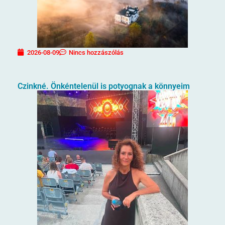
2026-08-09
Nincs hozzászólás
Czinkné. Önkéntelenül is potyognak a könnyeim