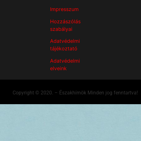
Impresszum
Hozzászólás
szabályai
Adatvédelmi
tájékoztató
Adatvédelmi
elveink
Copyright © 2020. – Északhírnök Minden jog fenntartva!