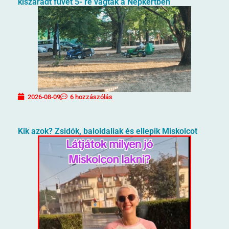
kiszáradt füvet 5- re vágták a Népkertben
2026-08-09
6 hozzászólás
Kik azok? Zsidók, baloldaliak és ellepik Miskolcot