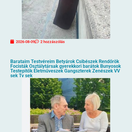
2026-08-09
2 hozzászólás
Barataim Testvéreim Betyárok Csibészek Rendőrök
Focisták Osztálytársak gyerekkori barátok Bunyosok
Testepitők Életműveszek Gangszterek Zenészek VV
sek Tv sek