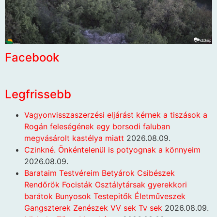
Facebook
Legfrissebb
Vagyonvisszaszerzési eljárást kérnek a tiszások a
Rogán feleségének egy borsodi faluban
megvásárolt kastélya miatt
2026.08.09.
Czinkné. Önkéntelenül is potyognak a könnyeim
2026.08.09.
Barataim Testvéreim Betyárok Csibészek
Rendőrök Focisták Osztálytársak gyerekkori
barátok Bunyosok Testepitők Életműveszek
Gangszterek Zenészek VV sek Tv sek
2026.08.09.