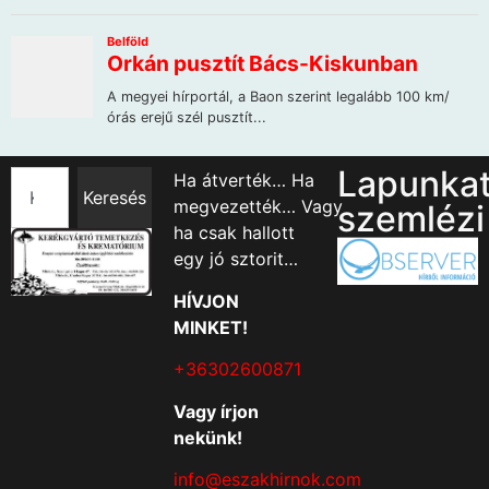
Lapunka
Ha átverték… Ha
Keresés
megvezették… Vagy
szemlézi
ha csak hallott
egy jó sztorit…
HÍVJON
MINKET!
+36302600871
Vagy írjon
nekünk!
info@eszakhirnok.com