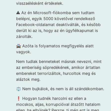
visszaélésként értékelek.
⚠️ Az én Microsoft-fiókomba sem tudtam
belépni, egyik 5000 követővel rendelkező
Facebook-oldalamat deaktiválták, és később
derült ki az is, hogy az én ügyfélkapumat is
zárolták.
🚔 Azóta is folyamatos megfigyelés alatt
vagyok.
Nem tudlak benneteket másnak nevezni, mint
az emberiség söpredékének, amikor ártatlan
embereket terrorizáltok, hurcoltok meg és
aláztok meg.
⚖️ Nem bujkálok, és nem is áll szándékomban.
❗ Hogyan tudnék harcolni ez ellen a
mocskos, aljas, korrupcióval átszőtt hatalom
ellen, ha elbújnék? Persze, ti még ezt is meg