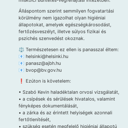
miskolci Büntetés-végrehajtási Intézetben.
Álláspontom szerint semmilyen fogvatartási
körülmény nem igazolhat olyan higiéniai
állapotokat, amelyek egészségkárosodást,
fertőzésveszélyt, illetve súlyos fizikai és
pszichés szenvedést okoznak.
⚖️ Természetesen ez ellen is panasszal éltem:
📧 helsinki@helsinki.hu
📧 panasz@ajbh.hu
📧 bvop@bv.gov.hu
❗ Ezúton is követelem:
• Szabó Kevin haladéktalan orvosi vizsgálatát,
• a csípések és sérülések hivatalos, valamint
fényképes dokumentálását,
• a zárka és az érintett helyiségek azonnali
fertőtlenítését,
• szükség esetén megfelelő higiéniai állapotú