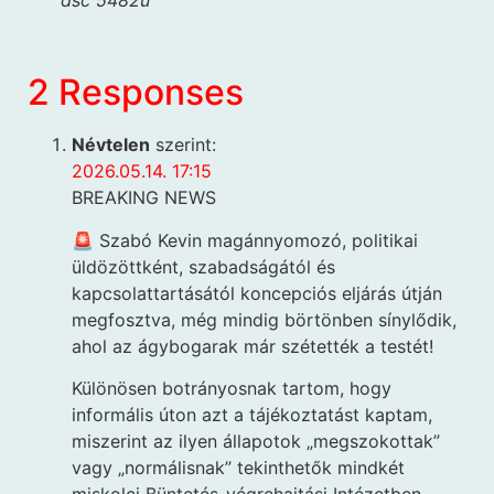
dsc 5482u
2 Responses
Névtelen
szerint:
2026.05.14. 17:15
BREAKING NEWS
🚨 Szabó Kevin magánnyomozó, politikai
üldözöttként, szabadságától és
kapcsolattartásától koncepciós eljárás útján
megfosztva, még mindig börtönben sínylődik,
ahol az ágybogarak már szétették a testét!
Különösen botrányosnak tartom, hogy
informális úton azt a tájékoztatást kaptam,
miszerint az ilyen állapotok „megszokottak”
vagy „normálisnak” tekinthetők mindkét