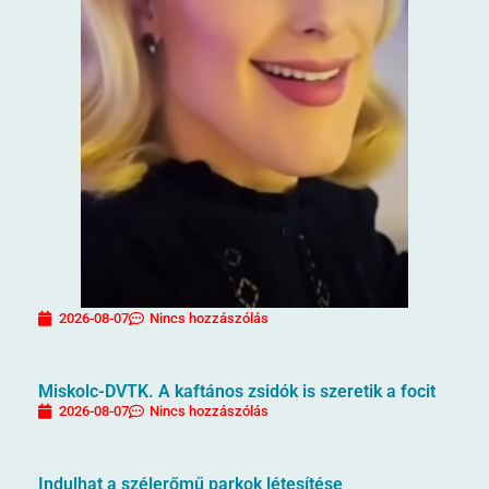
2026-08-07
Nincs hozzászólás
Miskolc-DVTK. A kaftános zsidók is szeretik a focit
2026-08-07
Nincs hozzászólás
Indulhat a szélerőmű parkok létesítése