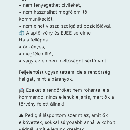
• nem fenyegethet civileket,
• nem használhat megfélemlítő
kommunikációt,
• nem élhet vissza szolgálati pozíciójával.
⚖️ Alaptörvény és EJEE sérelme
Ha a fellépés:
• önkényes,
• megfélemlítő,
• vagy az emberi méltóságot sértő volt.
Feljelentést ugyan tettem, de a rendőrség
hallgat, mint a bárányok.
🚔 Ezeket a rendőröket nem rohanta le a
kommandó, nincs ellenük eljárás, mert ők a
törvény felett állnak!
⚠️ Pedig álláspontom szerint az, amit ők
elkövettek, sokkal súlyosabb annál a koholt
vádnál, amit ellenünk kreáltak.