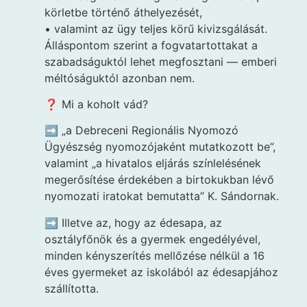
körletbe történő áthelyezését,
• valamint az ügy teljes körű kivizsgálását.
Álláspontom szerint a fogvatartottakat a
szabadságuktól lehet megfosztani — emberi
méltóságuktól azonban nem.
❓ Mi a koholt vád?
➡️ „a Debreceni Regionális Nyomozó
Ügyészség nyomozójaként mutatkozott be”,
valamint „a hivatalos eljárás színlelésének
megerősítése érdekében a birtokukban lévő
nyomozati iratokat bemutatta” K. Sándornak.
➡️ Illetve az, hogy az édesapa, az
osztályfőnök és a gyermek engedélyével,
minden kényszerítés mellőzése nélkül a 16
éves gyermeket az iskolából az édesapjához
szállította.