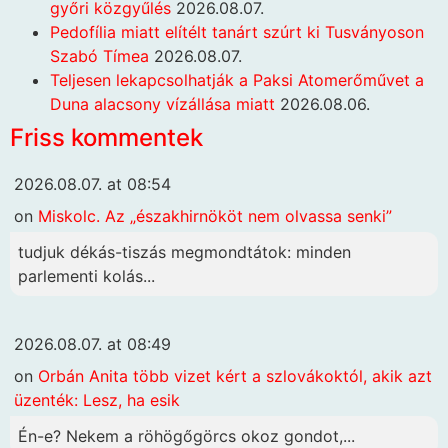
győri közgyűlés
2026.08.07.
Pedofília miatt elítélt tanárt szúrt ki Tusványoson
Szabó Tímea
2026.08.07.
Teljesen lekapcsolhatják a Paksi Atomerőművet a
Duna alacsony vízállása miatt
2026.08.06.
Friss kommentek
2026.08.07. at 08:54
on
Miskolc. Az „északhirnököt nem olvassa senki”
tudjuk dékás-tiszás megmondtátok: minden
parlementi kolás...
2026.08.07. at 08:49
on
Orbán Anita több vizet kért a szlovákoktól, akik azt
üzenték: Lesz, ha esik
Én-e? Nekem a röhögőgörcs okoz gondot,...