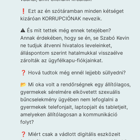
❗ Ezt az én szótáramban minden kétséget
kizáróan KORRUPCIÓNAK nevezik.
⚠️ És mit tettek még ennek tetejében?
Annak érdekében, hogy se én, se Szabó Kevin
ne tudjuk átvenni hivatalos leveleinket,
álláspontom szerint hatalmukkal visszaélve
zárolták az ügyfélkapu-fiókjainkat.
❓ Hová tudtok még ennél lejjebb süllyedni?
📂 Mi oka volt a rendőrségnek egy állítólagos,
gyermekek sérelmére elkövetett szexuális
bűncselekmény ügyében nem lefoglalni a
gyermekek telefonjait, laptopjait és tabletjeit,
amelyeken állítólagosan a kommunikáció
folyt?
❓ Miért csak a vádlott digitális eszközeit