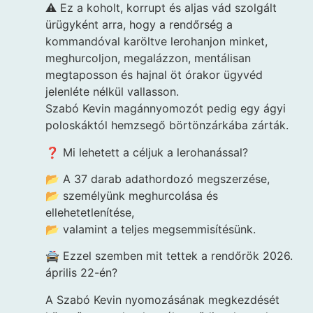
⚠️ Ez a koholt, korrupt és aljas vád szolgált
ürügyként arra, hogy a rendőrség a
kommandóval karöltve lerohanjon minket,
meghurcoljon, megalázzon, mentálisan
megtaposson és hajnal öt órakor ügyvéd
jelenléte nélkül vallasson.
Szabó Kevin magánnyomozót pedig egy ágyi
poloskáktól hemzsegő börtönzárkába zárták.
❓ Mi lehetett a céljuk a lerohanással?
📂 A 37 darab adathordozó megszerzése,
📂 személyünk meghurcolása és
ellehetetlenítése,
📂 valamint a teljes megsemmisítésünk.
🚔 Ezzel szemben mit tettek a rendőrök 2026.
április 22-én?
A Szabó Kevin nyomozásának megkezdését