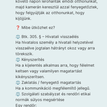
követő napon lerohanták emődi otthonunkat,
majd kamerán keresztül azzal fenyegetőztek,
hogy felgyújtják az otthonunkat, hogy
kijöjjünk.
❓ Mibe ütközhet ez?
⚖️ Btk. 305. § – Hivatali visszaélés
Ha hivatalos személy a hivatali helyzetével
visszaélve jogtalan hátrányt okoz vagy arra
törekszik.
⚖️ Kényszerítés
Ha a kijelentés alkalmas arra, hogy félelmet
keltsen vagy valamilyen magatartást
kikényszerítsen.
⚖️ Zaklatás / fenyegető magatartás
Ha a kommunikáció megfélemlítő jellegű.
⚖️ Szolgálati szabályzat és rendőri etikai
normák súlyos megsértése
Egy rendőr: