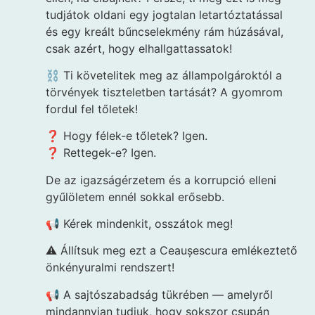
tudjátok oldani egy jogtalan letartóztatással
és egy kreált bűncselekmény rám húzásával,
csak azért, hogy elhallgattassatok!
⛓️ Ti követelitek meg az állampolgároktól a
törvények tiszteletben tartását? A gyomrom
fordul fel tőletek!
❓ Hogy félek-e tőletek? Igen.
❓ Rettegek-e? Igen.
De az igazságérzetem és a korrupció elleni
gyűlöletem ennél sokkal erősebb.
📢 Kérek mindenkit, osszátok meg!
⚠️ Állítsuk meg ezt a Ceaușescura emlékeztető
önkényuralmi rendszert!
📢 A sajtószabadság tükrében — amelyről
mindannyian tudjuk, hogy sokszor csupán