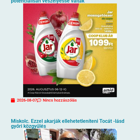
potenciálisan veszélyessé váltak
2026-08-07
Nincs hozzászólás
Miskolc. Ezzel akarják ellehetetleníteni Tocát -lásd
győri közgyűlés