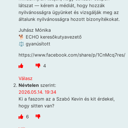
látszat — kérem a médiát, hogy hozzák
nyilvánosságra ügyünket és vizsgálják meg az
általunk nyilvánosságra hozott bizonyítékokat.
Juhász Mónika
🐕 ECHO keresőkutyavezető
⚖️ gyanúsított
https://www.facebook.com/share/p/1CnMcq7res/
4
Válasz
Névtelen
szerint:
2026.05.14. 19:34
Ki a faszom az a Szabó Kevin és kit érdekel,
hogy sitten van?
6