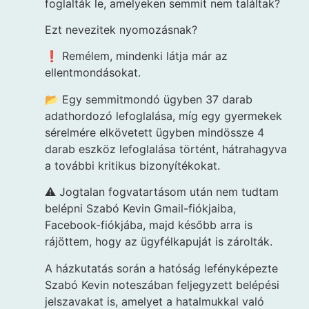
foglalták le, amelyeken semmit nem találtak?
Ezt nevezitek nyomozásnak?
❗ Remélem, mindenki látja már az
ellentmondásokat.
📂 Egy semmitmondó ügyben 37 darab
adathordozó lefoglalása, míg egy gyermekek
sérelmére elkövetett ügyben mindössze 4
darab eszköz lefoglalása történt, hátrahagyva
a további kritikus bizonyítékokat.
⚠️ Jogtalan fogvatartásom után nem tudtam
belépni Szabó Kevin Gmail-fiókjaiba,
Facebook-fiókjába, majd később arra is
rájöttem, hogy az ügyfélkapuját is zárolták.
A házkutatás során a hatóság lefényképezte
Szabó Kevin noteszában feljegyzett belépési
jelszavakat is, amelyet a hatalmukkal való