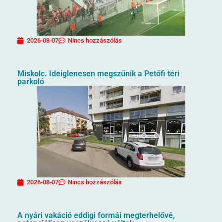
2026-08-07
Nincs hozzászólás
Miskolc. Ideiglenesen megszűnik a Petőfi téri
parkoló
2026-08-07
Nincs hozzászólás
A nyári vakáció eddigi formái megterhelővé,