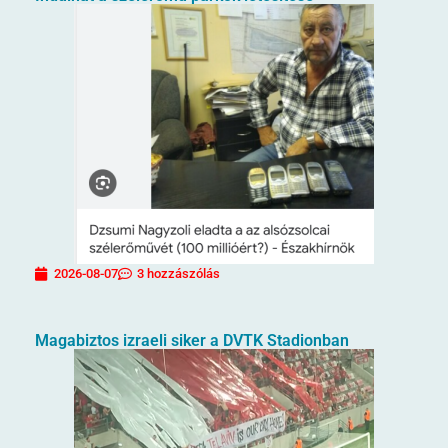
2026-08-07
3 hozzászólás
Magabiztos izraeli siker a DVTK Stadionban