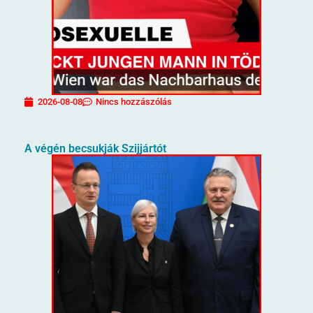
2026-08-08
Nincs hozzászólás
A végén becsukják Szijjártót