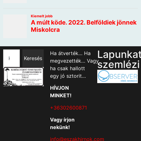
Lapunka
Ha átverték… Ha
Keresés
megvezették… Vagy
szemlézi
ha csak hallott
egy jó sztorit…
HÍVJON
MINKET!
+36302600871
Vagy írjon
nekünk!
info@eszakhirnok.com