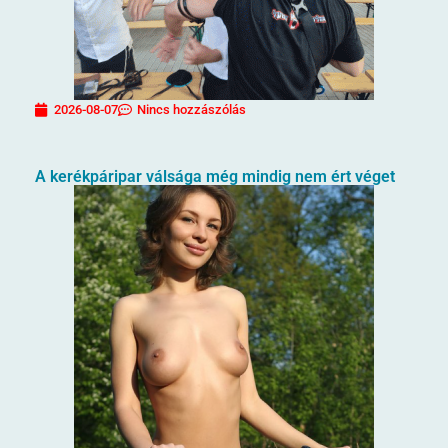
2026-08-07
Nincs hozzászólás
A kerékpáripar válsága még mindig nem ért véget