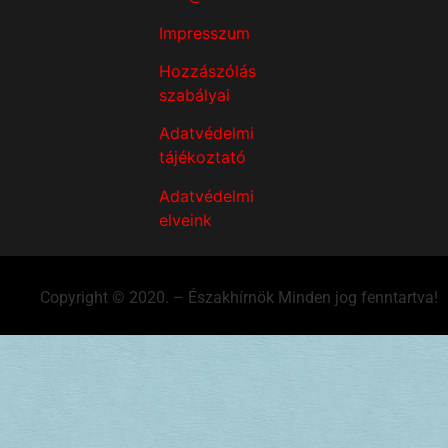
Impresszum
Hozzászólás
szabályai
Adatvédelmi
tájékoztató
Adatvédelmi
elveink
Copyright © 2020. – Északhírnök Minden jog fenntartva!