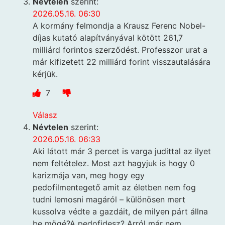
Névtelen
szerint:
2026.05.16. 06:30
A kormány felmondja a Krausz Ferenc Nobel-
díjas kutató alapítványával kötött 261,7
milliárd forintos szerződést. Professzor urat a
már kifizetett 22 milliárd forint visszautalására
kérjük.
7
Válasz
Névtelen
szerint:
2026.05.16. 06:33
Aki látott már 3 percet is varga judittal az ilyet
nem feltételez. Most azt hagyjuk is hogy 0
karizmája van, meg hogy egy
pedofilmentegető amit az életben nem fog
tudni lemosni magáról – különösen mert
kussolva védte a gazdáit, de milyen párt állna
be mögé?A pedofidesz? Arról már nem