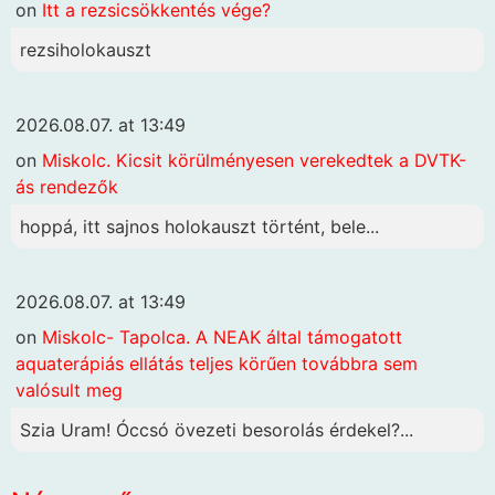
on
Itt a rezsicsökkentés vége?
rezsiholokauszt
2026.08.07. at 13:49
on
Miskolc. Kicsit körülményesen verekedtek a DVTK-
ás rendezők
hoppá, itt sajnos holokauszt történt, bele...
2026.08.07. at 13:49
on
Miskolc- Tapolca. A NEAK által támogatott
aquaterápiás ellátás teljes körűen továbbra sem
valósult meg
Szia Uram! Óccsó övezeti besorolás érdekel?...