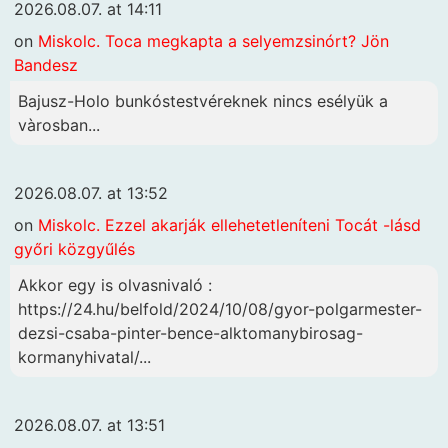
2026.08.07. at 14:11
on
Miskolc. Toca megkapta a selyemzsinórt? Jön
Bandesz
Bajusz-Holo bunkóstestvéreknek nincs esélyük a
vàrosban...
2026.08.07. at 13:52
on
Miskolc. Ezzel akarják ellehetetleníteni Tocát -lásd
győri közgyűlés
Akkor egy is olvasnivaló :
https://24.hu/belfold/2024/10/08/gyor-polgarmester-
dezsi-csaba-pinter-bence-alktomanybirosag-
kormanyhivatal/...
2026.08.07. at 13:51