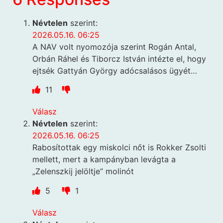
Névtelen
szerint:
2026.05.16. 06:25
A NAV volt nyomozója szerint Rogán Antal,
Orbán Ráhel és Tiborcz István intézte el, hogy
ejtsék Gattyán György adócsalásos ügyét…
11
Válasz
Névtelen
szerint:
2026.05.16. 06:25
Rabosítottak egy miskolci nőt is Rokker Zsolti
mellett, mert a kampányban levágta a
„Zelenszkij jelöltje” molinót
5
1
Válasz