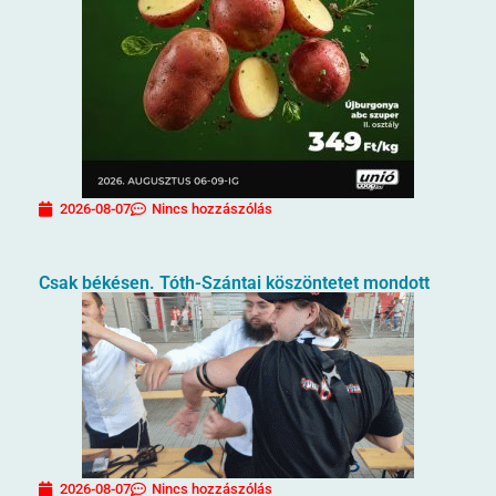
2026-08-07
Nincs hozzászólás
Csak békésen. Tóth-Szántai köszöntetet mondott
2026-08-07
Nincs hozzászólás