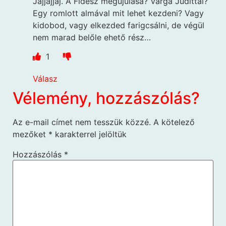
Jajjajjaj. A Fidesz megújulása? Varga Judittal?
Egy romlott almával mit lehet kezdeni? Vagy
kidobod, vagy elkezded farigcsálni, de végül
nem marad belőle ehető rész…
1
Válasz
Vélemény, hozzászólás?
Az e-mail címet nem tesszük közzé.
A kötelező
mezőket
*
karakterrel jelöltük
Hozzászólás
*