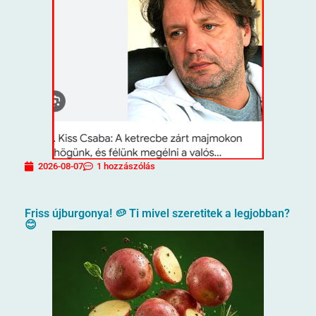
2026-08-07
1 hozzászólás
Friss újburgonya! 🥔 Ti mivel szeretitek a legjobban?
😊