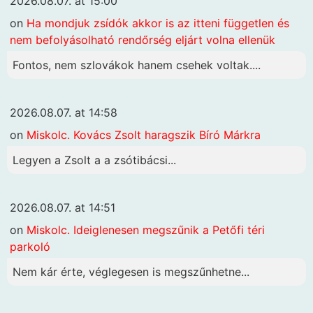
2026.08.07. at 15:00
on
Ha mondjuk zsídók akkor is az itteni független és
nem befolyásolható rendőrség eljárt volna ellenük
Fontos, nem szlovákok hanem csehek voltak....
2026.08.07. at 14:58
on
Miskolc. Kovács Zsolt haragszik Bíró Márkra
Legyen a Zsolt a a zsótibácsi...
2026.08.07. at 14:51
on
Miskolc. Ideiglenesen megszűnik a Petőfi téri
parkoló
Nem kár érte, véglegesen is megszűnhetne...