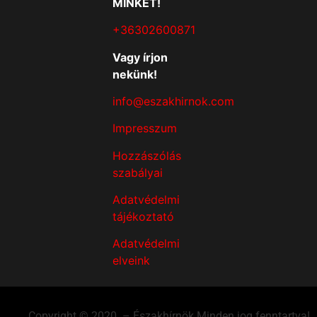
MINKET!
+36302600871
Vagy írjon
nekünk!
info@eszakhirnok.com
Impresszum
Hozzászólás
szabályai
Adatvédelmi
tájékoztató
Adatvédelmi
elveink
Copyright © 2020. – Északhírnök Minden jog fenntartva!