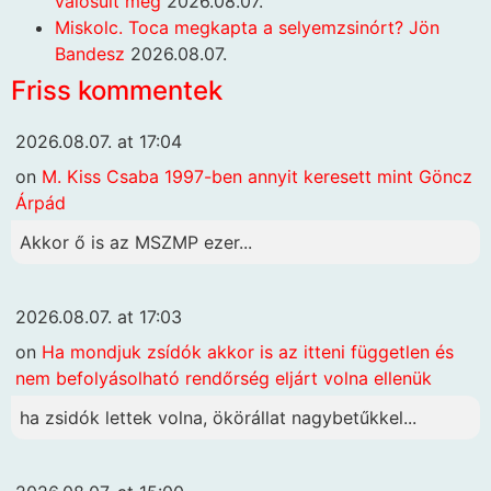
valósult meg
2026.08.07.
Miskolc. Toca megkapta a selyemzsinórt? Jön
Bandesz
2026.08.07.
Friss kommentek
2026.08.07. at 17:04
on
M. Kiss Csaba 1997-ben annyit keresett mint Göncz
Árpád
Akkor ő is az MSZMP ezer...
2026.08.07. at 17:03
on
Ha mondjuk zsídók akkor is az itteni független és
nem befolyásolható rendőrség eljárt volna ellenük
ha zsidók lettek volna, ökörállat nagybetűkkel...