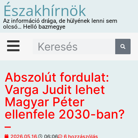
Északhírnök
Az információ drága, de hülyének lenni sem
olcsó… Helló bazmegye
Abszolút fordulat:
Varga Judit lehet
Magyar Péter
ellenfele 2030-ban?
–
2026.05.16.
06:06
6 hozzászólás