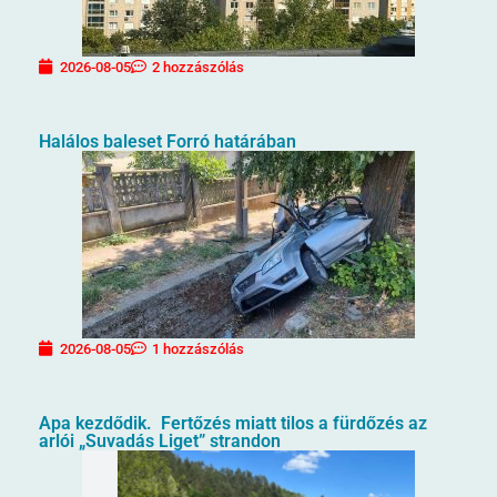
2026-08-05
2 hozzászólás
Halálos baleset Forró határában
2026-08-05
1 hozzászólás
Apa kezdődik. Fertőzés miatt tilos a fürdőzés az
arlói „Suvadás Liget” strandon