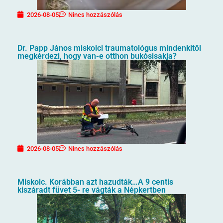
2026-08-05
Nincs hozzászólás
Dr. Papp János miskolci traumatológus mindenkitől
megkérdezi, hogy van-e otthon bukósisakja?
2026-08-05
Nincs hozzászólás
Miskolc. Korábban azt hazudták…A 9 centis
kiszáradt füvet 5- re vágták a Népkertben