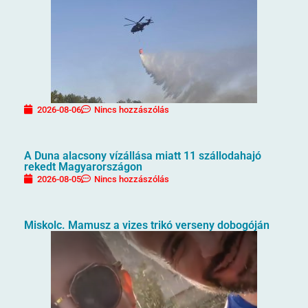
2026-08-06
Nincs hozzászólás
A Duna alacsony vízállása miatt 11 szállodahajó
rekedt Magyarországon
2026-08-05
Nincs hozzászólás
Miskolc. Mamusz a vizes trikó verseny dobogóján