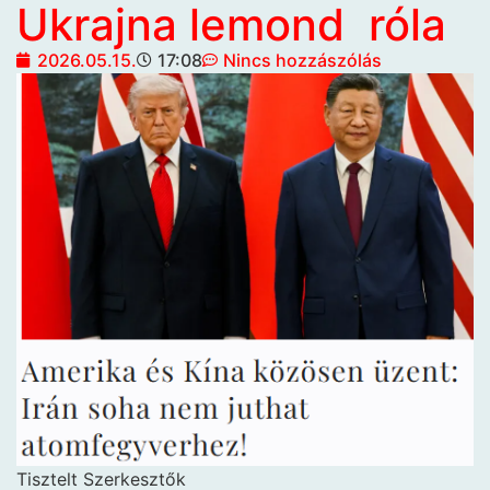
Ukrajna lemond róla
2026.05.15.
17:08
Nincs hozzászólás
Tisztelt Szerkesztők