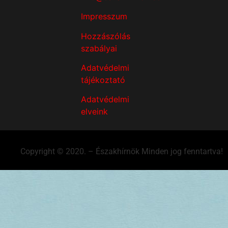
Impresszum
Hozzászólás
szabályai
Adatvédelmi
tájékoztató
Adatvédelmi
elveink
Copyright © 2020. – Északhírnök Minden jog fenntartva!