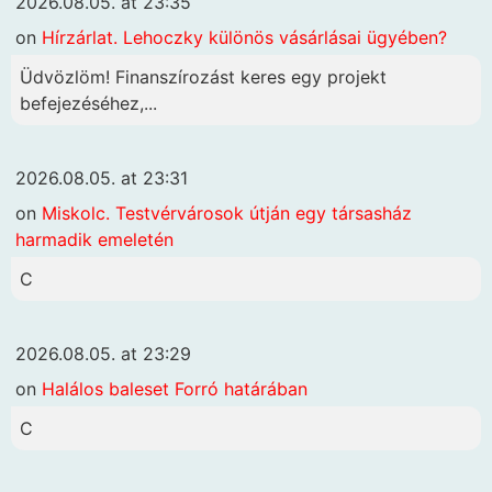
2026.08.05. at 23:35
on
Hírzárlat. Lehoczky különös vásárlásai ügyében?
Üdvözlöm! Finanszírozást keres egy projekt
befejezéséhez,...
2026.08.05. at 23:31
on
Miskolc. Testvérvárosok útján egy társasház
harmadik emeletén
C
2026.08.05. at 23:29
on
Halálos baleset Forró határában
C