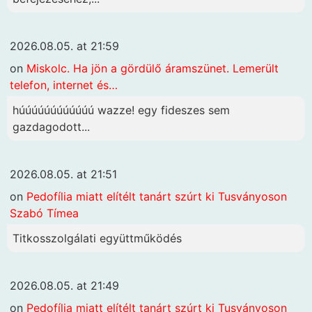
2026.08.05. at 21:59
on
Miskolc. Ha jön a gördülő áramszünet. Lemerült
telefon, internet és…
húúúúúúúúúúúú wazze! egy fideszes sem
gazdagodott...
2026.08.05. at 21:51
on
Pedofília miatt elítélt tanárt szúrt ki Tusványoson
Szabó Tímea
Titkosszolgálati együttműködés
2026.08.05. at 21:49
on
Pedofília miatt elítélt tanárt szúrt ki Tusványoson