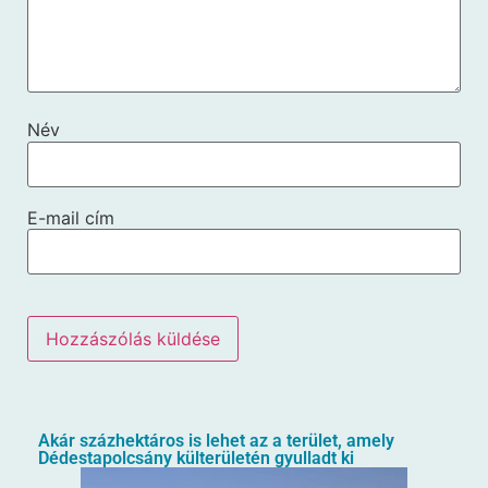
Név
E-mail cím
Akár százhektáros is lehet az a terület, amely
Dédestapolcsány külterületén gyulladt ki