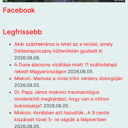
Facebook
Legfrissebb
Akár százhektáros is lehet az a terület, amely
Dédestapolcsány külterületén gyulladt ki
2026.08.06.
A Duna alacsony vízállása miatt 11 szállodahajó
rekedt Magyarországon
2026.08.05.
Miskolc. Mamusz a vizes trikó verseny dobogóján
2026.08.05.
Dr. Papp János miskolci traumatológus
mindenkitől megkérdezi, hogy van-e otthon
bukósisakja?
2026.08.05.
Miskolc. Korábban azt hazudták…A 9 centis
kiszáradt füvet 5- re vágták a Népkertben
2026.08.05.