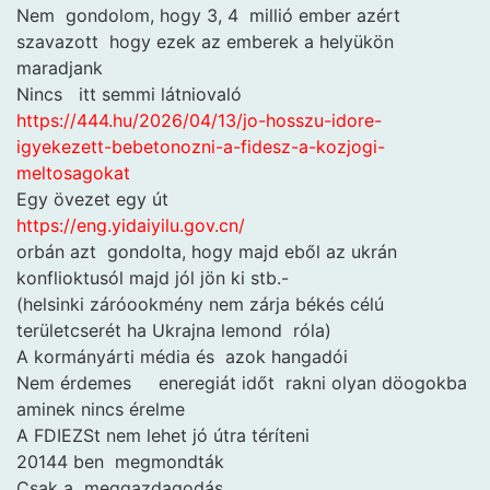
Nem gondolom, hogy 3, 4 millió ember azért
szavazott hogy ezek az emberek a helyükön
maradjank
Nincs itt semmi látniovaló
https://444.hu/2026/04/13/jo-
hosszu-idore-
igyekezett-
bebetonozni-a-fidesz-a-
kozjogi-
meltosagokat
Egy övezet egy út
https://eng.yidaiyilu.gov.cn/
orbán azt gondolta, hogy majd eből az ukrán
konflioktusól majd jól jön ki stb.-
(helsinki záróookmény nem zárja békés célú
területcserét ha Ukrajna lemond róla)
A kormányárti média és azok hangadói
Nem érdemes eneregiát időt rakni olyan döogokba
aminek nincs érelme
A FDIEZSt nem lehet jó útra téríteni
20144 ben megmondták
Csak a meggazdagodás