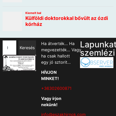
Lapunka
Ha átverték… Ha
Keresés
megvezették… Vagy
szemlézi
ha csak hallott
egy jó sztorit…
HÍVJON
MINKET!
+36302600871
Vagy írjon
nekünk!
info@eszakhirnok.com