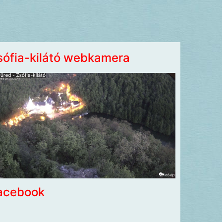
sófia-kilátó webkamera
acebook