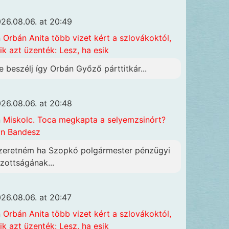
26.08.06. at 20:49
n
Orbán Anita több vizet kért a szlovákoktól,
ik azt üzenték: Lesz, ha esik
e beszélj így Orbán Győző párttitkár...
26.08.06. at 20:48
n
Miskolc. Toca megkapta a selyemzsinórt?
n Bandesz
zeretném ha Szopkó polgármester pénzügyi
izottságának...
26.08.06. at 20:47
n
Orbán Anita több vizet kért a szlovákoktól,
ik azt üzenték: Lesz, ha esik