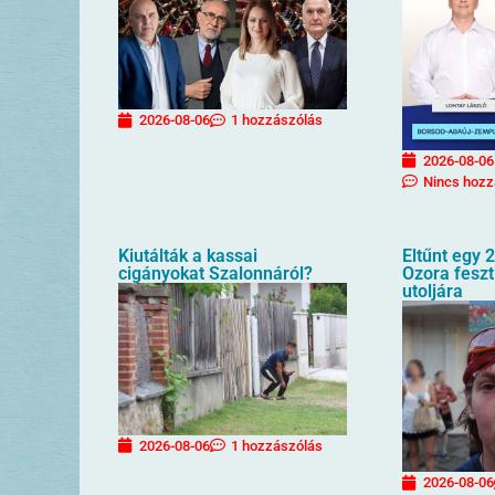
2026-08-06
1 hozzászólás
2026-08-06
Nincs hozz
Kiutálták a kassai
Eltűnt egy 2
cigányokat Szalonnáról?
Ozora feszt
utoljára
2026-08-06
1 hozzászólás
2026-08-06