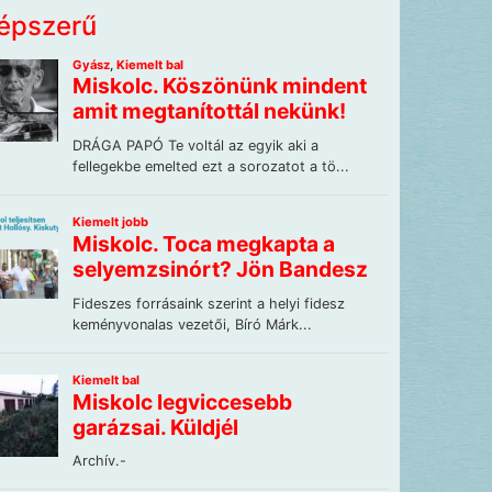
épszerű