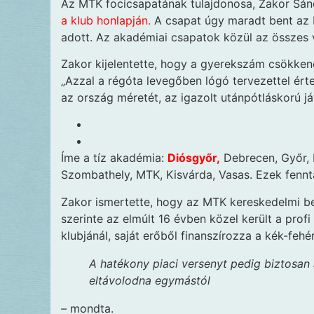
Az MTK focicsapatának tulajdonosa, Zakor Sán
a klub honlapján.
A csapat úgy maradt bent az N
adott. Az akadémiai csapatok közül az összes 
Zakor kijelentette, hogy a gyerekszám csökkené
„Azzal a régóta levegőben lógó tervezettel ér
az ország méretét, az igazolt utánpótláskorú 
Íme a tíz akadémia:
Diósgyőr,
Debrecen, Győr, 
Szombathely, MTK, Kisvárda, Vasas. Ezek fennta
Zakor ismertette, hogy az MTK kereskedelmi be
szerinte az elmúlt 16 évben közel került a prof
klubjánál, saját erőből finanszírozza a kék-fehé
A hatékony piaci versenyt pedig biztosan a
eltávolodna egymástól
–
mondta.