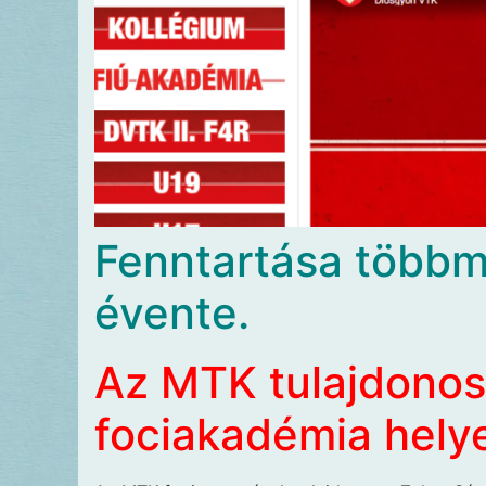
Fenntartása többmi
évente.
Az MTK tulajdonosa
fociakadémia helye