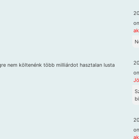
20
o
ak
N
20
e nem költenénk több milliárdot hasztalan lusta
o
Jö
S
b
20
o
ak