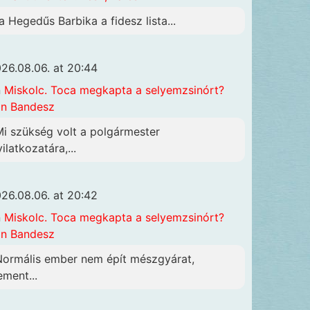
a Hegedűs Barbika a fidesz lista...
26.08.06. at 20:44
n
Miskolc. Toca megkapta a selyemzsinórt?
n Bandesz
Mi szükség volt a polgármester
ilatkozatára,...
26.08.06. at 20:42
n
Miskolc. Toca megkapta a selyemzsinórt?
n Bandesz
Normális ember nem épít mészgyárat,
ement...