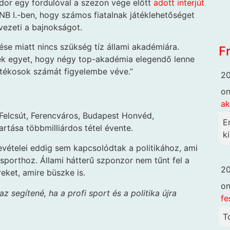
dor egy fordulóval a szezon vége előtt
adott interjút
B I.-ben, hogy számos fiatalnak játéklehetőséget
vezeti a bajnokságot.
se miatt nincs szükség tíz állami akadémiára.
F
tek egyet, hogy négy top-akadémia elegendő lenne
játékosok számát figyelembe véve.”
20
o
ak
Felcsút, Ferencváros, Budapest Honvéd,
E
rtása többmilliárdos tétel évente.
ki
vételei eddig sem kapcsolódtak a politikához, ami
i sporthoz. Állami hátterű szponzor nem tűnt fel a
20
reket, amire büszke is.
o
z segítené, ha a profi sport és a politika újra
fe
T