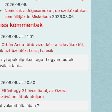
2026.08.06.
Nemcsak a Jégcsarnokot, de szökőkutakat
sem állítják le Miskolcon
2026.08.06.
riss kommentek
26.08.06. at 21:01
n
Orbán Anita több vizet kért a szlovákoktól,
ik azt üzenték: Lesz, ha esik
nnyi apokaliptikus tagot hogyan tudtak
választani...
26.08.06. at 20:50
n
Eltűnt egy 21 éves fiatal, az Ozora
sztiválon látták utoljára
ol valamit általában ?