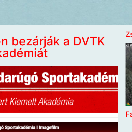
Z
n bezárják a DVTK
kadémiát
F