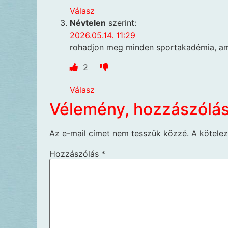
Válasz
Névtelen
szerint:
2026.05.14. 11:29
rohadjon meg minden sportakadémia, ami
2
Válasz
Vélemény, hozzászólá
Az e-mail címet nem tesszük közzé.
A kötele
Hozzászólás
*