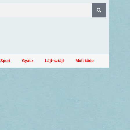
Sport
Gyász
Lájf-sztájl
Múlt köde