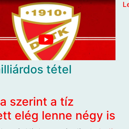
L
lliárdos tétel
 szerint a tíz
tt elég lenne négy is