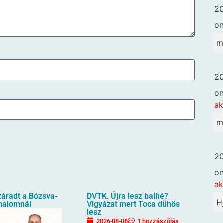
20
o
m
20
o
ak
m
20
o
ak
záradt a Bózsva-
DVTK. Újra lesz balhé?
H
halomnál
Vigyázat mert Toca dühös
lesz
2026-08-06
1 hozzászólás