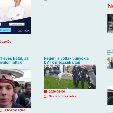
N
ászólás
1 éves fiatal, az
Régen is voltak bunyók a
iválon látták
DVTK meccsek után
2026-08-06
Nincs hozzászólás
1 hozzászólás