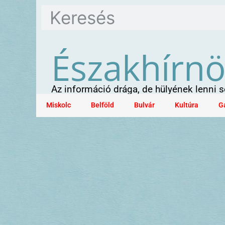
Északhírn
Az információ drága, de hülyének lenni
Miskolc
Belföld
Bulvár
Kultúra
G