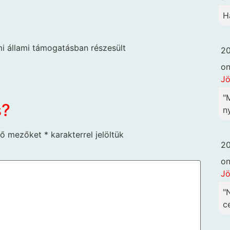
H
 állami támogatásban részesült
20
o
Jö
"
s?
ny
ző mezőket
*
karakterrel jelöltük
20
o
Jö
"
c