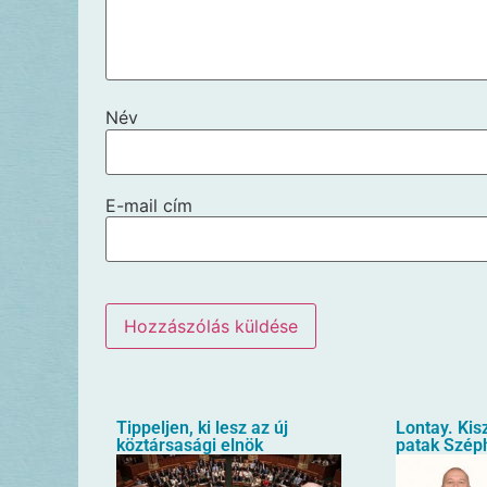
Név
E-mail cím
Tippeljen, ki lesz az új
Lontay. Kis
köztársasági elnök
patak Szép