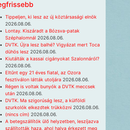
egfrissebb
Tippeljen, ki lesz az új köztársasági elnök
2026.08.06.
Lontay. Kiszáradt a Bózsva-patak
Széphalomnál
2026.08.06.
DVTK. Újra lesz balhé? Vigyázat mert Toca
dühös lesz
2026.08.06.
Kiutálták a kassai cigányokat Szalonnáról?
2026.08.06.
Eltűnt egy 21 éves fiatal, az Ozora
fesztiválon látták utoljára
2026.08.06.
Régen is voltak bunyók a DVTK meccsek
után
2026.08.06.
DVTK. Ma szigorúság lesz, a külföldi
szurkolók elkezdtek trükközni
2026.08.06.
(nincs cím)
2026.08.06.
A betegszállítók ülő helyzetben, leszíjazva
szállították haza, ahol halva érkezett meg