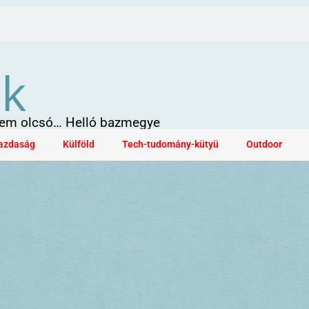
ök
 sem olcsó… Helló bazmegye
azdaság
Külföld
Tech-tudomány-kütyü
Outdoor