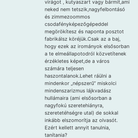
virágot , kutyaszart vagy bármit,ami
neked nem tetszik,nagyfelbontásó
és zimmezoommos
csodafényképezőgépeddel
megörökítesz és naponta posztot
fabrikálsz köréjük.Csak az a baj,
hogy ezek az irományok elsősorban
a te elmeállapotodról közvetítenek
érzékletes képet,de a város
számára teljesen
haszontalanok.Lehet ráülni a
mindenkor „népszerű” miskolci
mindenszarizmus lájkvadász
hullámaira (ami elsősorban a
nagyfokú szeretehiányra,
szeretetéhségre utal) de sokkal
inkább elszomorítja az olvasót.
Ezért kellett annyit tanulnia,
tanítania?