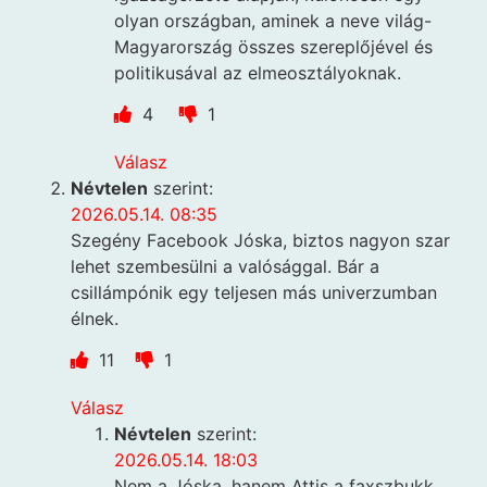
olyan országban, aminek a neve világ-
Magyarország összes szereplőjével és
politikusával az elmeosztályoknak.
4
1
Válasz
Névtelen
szerint:
2026.05.14. 08:35
Szegény Facebook Jóska, biztos nagyon szar
lehet szembesülni a valósággal. Bár a
csillámpónik egy teljesen más univerzumban
élnek.
11
1
Válasz
Névtelen
szerint:
2026.05.14. 18:03
Nem a Jóska, hanem Attis a faxszbukk