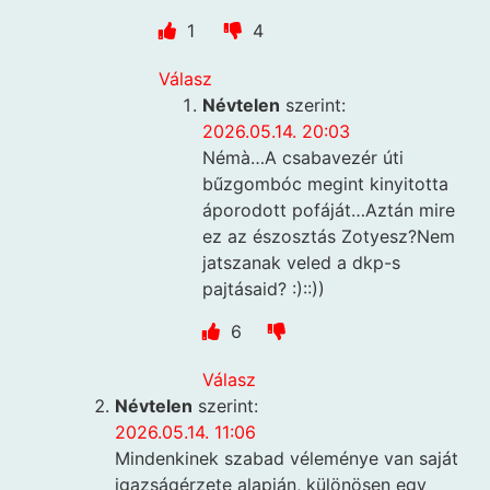
1
4
Válasz
Névtelen
szerint:
2026.05.14. 20:03
Némà…A csabavezér úti
bűzgombóc megint kinyitotta
áporodott pofáját…Aztán mire
ez az észosztás Zotyesz?Nem
jatszanak veled a dkp-s
pajtásaid? :)::))
6
Válasz
Névtelen
szerint:
2026.05.14. 11:06
Mindenkinek szabad véleménye van saját
igazságérzete alapján, különösen egy