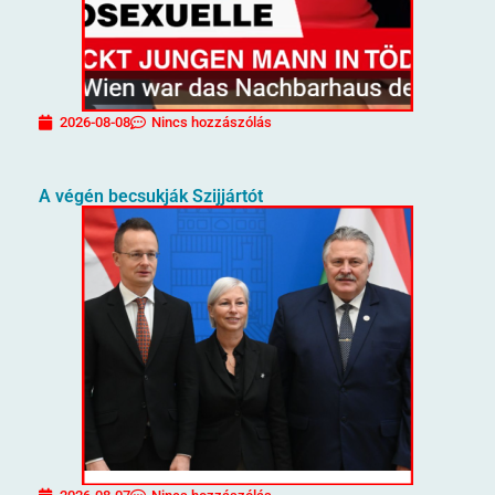
2026-08-08
Nincs hozzászólás
A végén becsukják Szijjártót