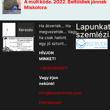
Lapunka
Ha átverték… Ha
Keresés
megvezették… Vagy
szemlézi
ha csak hallott
egy jó sztorit…
HÍVJON
MINKET!
+36302600871
Vagy írjon
nekünk!
info@eszakhirnok.com
Impresszum