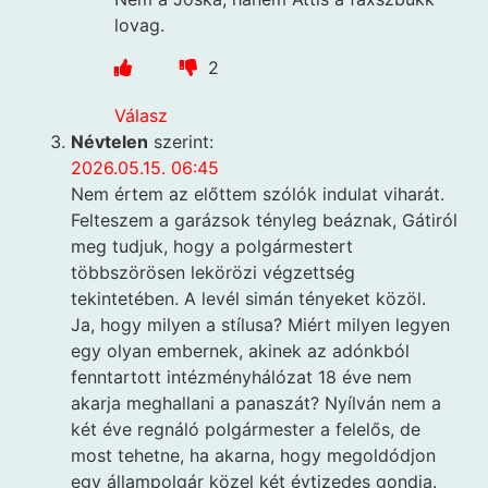
lovag.
2
Válasz
Névtelen
szerint:
2026.05.15. 06:45
Nem értem az előttem szólók indulat viharát.
Felteszem a garázsok tényleg beáznak, Gátiról
meg tudjuk, hogy a polgármestert
többszörösen lekörözi végzettség
tekintetében. A levél simán tényeket közöl.
Ja, hogy milyen a stílusa? Miért milyen legyen
egy olyan embernek, akinek az adónkból
fenntartott intézményhálózat 18 éve nem
akarja meghallani a panaszát? Nyílván nem a
két éve regnáló polgármester a felelős, de
most tehetne, ha akarna, hogy megoldódjon
egy állampolgár közel két évtizedes gondja.