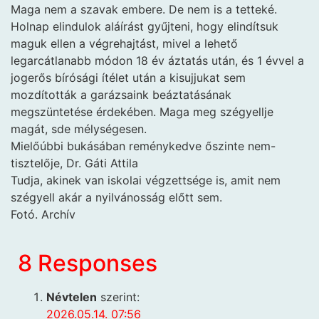
Maga nem a szavak embere. De nem is a tetteké.
Holnap elindulok aláírást gyűjteni, hogy elindítsuk
maguk ellen a végrehajtást, mivel a lehető
legarcátlanabb módon 18 év áztatás után, és 1 évvel a
jogerős bírósági ítélet után a kisujjukat sem
mozdították a garázsaink beáztatásának
megszüntetése érdekében. Maga meg szégyellje
magát, sde mélységesen.
Mielőúbbi bukásában reménykedve őszinte nem-
tisztelője, Dr. Gáti Attila
Tudja, akinek van iskolai végzettsége is, amit nem
szégyell akár a nyilvánosság előtt sem.
Fotó. Archív
8 Responses
Névtelen
szerint:
2026.05.14. 07:56