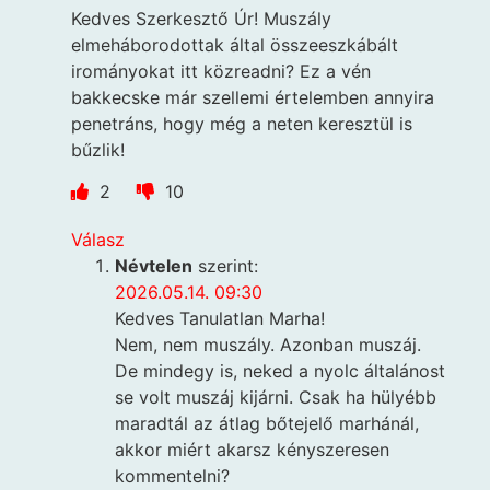
Kedves Szerkesztő Úr! Muszály
elmeháborodottak által összeeszkábált
irományokat itt közreadni? Ez a vén
bakkecske már szellemi értelemben annyira
penetráns, hogy még a neten keresztül is
bűzlik!
2
10
Válasz
Névtelen
szerint:
2026.05.14. 09:30
Kedves Tanulatlan Marha!
Nem, nem muszály. Azonban muszáj.
De mindegy is, neked a nyolc általánost
se volt muszáj kijárni. Csak ha hülyébb
maradtál az átlag bőtejelő marhánál,
akkor miért akarsz kényszeresen
kommentelni?