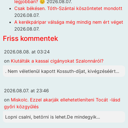
legjobban? 😊
2026.08.07.
Csak békésen. Tóth-Szántai köszöntetet mondott
2026.08.07.
A kerékpáripar válsága még mindig nem ért véget
2026.08.07.
Friss kommentek
2026.08.08. at 03:24
on
Kiutálták a kassai cigányokat Szalonnáról?
. Nem véletlenül kapott Kossuth-díjat, kivégzéséért...
2026.08.07. at 23:46
on
Miskolc. Ezzel akarják ellehetetleníteni Tocát -lásd
győri közgyűlés
Lopni csalni, betörni is lehet.De mindegyik...