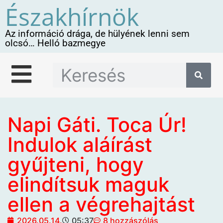
Északhírnök
Az információ drága, de hülyének lenni sem
olcsó… Helló bazmegye
Napi Gáti. Toca Úr!
Indulok aláírást
gyűjteni, hogy
elindítsuk maguk
ellen a végrehajtást
2026.05.14.
05:37
8 hozzászólás