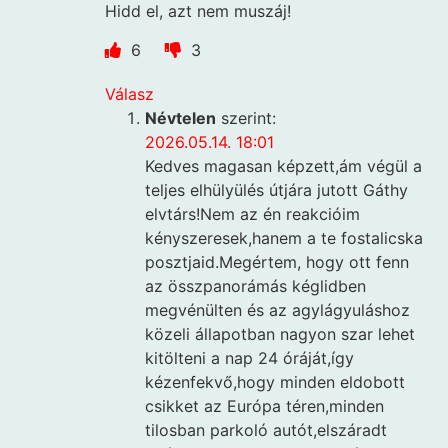
Hidd el, azt nem muszáj!
6
3
Válasz
Névtelen
szerint:
2026.05.14. 18:01
Kedves magasan képzett,ám végül a
teljes elhülyülés útjára jutott Gáthy
elvtárs!Nem az én reakcióim
kényszeresek,hanem a te fostalicska
posztjaid.Megértem, hogy ott fenn
az összpanorámás kéglidben
megvénülten és az agylágyuláshoz
közeli állapotban nagyon szar lehet
kitölteni a nap 24 óráját,így
kézenfekvő,hogy minden eldobott
csikket az Európa téren,minden
tilosban parkoló autót,elszáradt