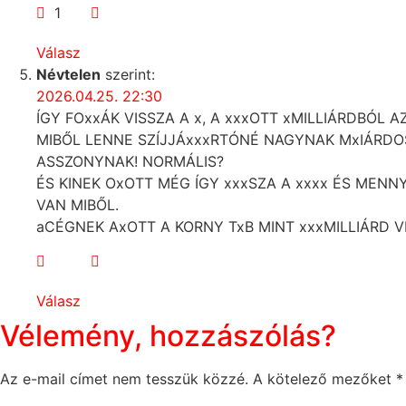
1
Válasz
Névtelen
szerint:
2026.04.25. 22:30
ÍGY FOxxÁK VISSZA A x, A xxxOTT xMILLIÁRDBÓL A
MIBŐL LENNE SZÍJJÁxxxRTÓNÉ NAGYNAK MxIÁRDOS
ASSZONYNAK! NORMÁLIS?
ÉS KINEK OxOTT MÉG ÍGY xxxSZA A xxxx ÉS MENNY
VAN MIBŐL.
aCÉGNEK AxOTT A KORNY TxB MINT xxxMILLIÁRD V
Válasz
Vélemény, hozzászólás?
Az e-mail címet nem tesszük közzé.
A kötelező mezőket
*