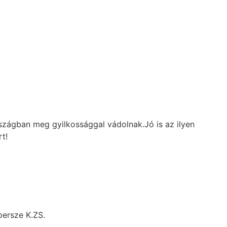
rszágban meg gyilkossággal vádolnak.Jó is az ilyen
t!
persze K.ZS.