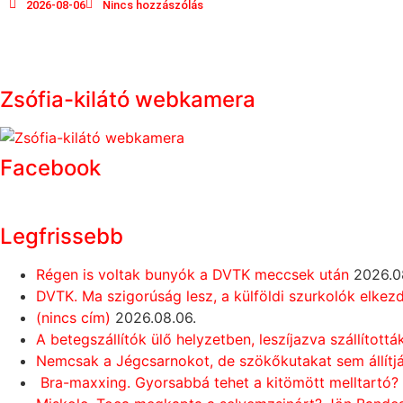
2026-08-06
Nincs hozzászólás
Zsófia-kilátó webkamera
Facebook
Legfrissebb
Régen is voltak bunyók a DVTK meccsek után
2026.0
DVTK. Ma szigorúság lesz, a külföldi szurkolók elkez
(nincs cím)
2026.08.06.
A betegszállítók ülő helyzetben, leszíjazva szállított
Nemcsak a Jégcsarnokot, de szökőkutakat sem állítjá
Bra-maxxing. Gyorsabbá tehet a kitömött melltartó?