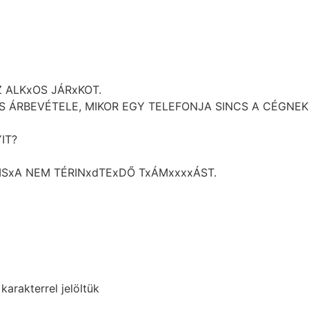
Z ALKxOS JÁRxKOT.
 ÁRBEVÉTELE, MIKOR EGY TELEFONJA SINCS A CÉGNEK
IT?
ISxA NEM TÉRINxdTExDŐ TxÁMxxxxÁST.
karakterrel jelöltük