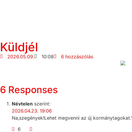
Küldjél
2026.05.09.
10:08
6 hozzászólás
6 Responses
Névtelen
szerint:
2026.04.23. 19:06
Na,szegények!Lehet megvenni az új kormánytagokat.Vag
6