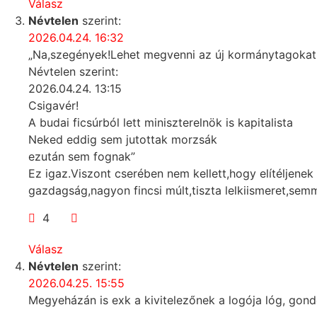
Válasz
Névtelen
szerint:
2026.04.24. 16:32
„Na,szegények!Lehet megvenni az új kormánytagokat.Va
Névtelen szerint:
2026.04.24. 13:15
Csigavér!
A budai ficsúrból lett miniszterelnök is kapitalista
Neked eddig sem jutottak morzsák
ezután sem fognak”
Ez igaz.Viszont cserében nem kellett,hogy elítéljene
gazdagság,nagyon fincsi múlt,tiszta lelkiismeret,se
4
Válasz
Névtelen
szerint:
2026.04.25. 15:55
Megyeházán is exk a kivitelezőnek a logója lóg, gond