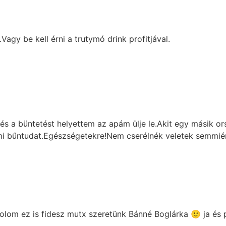
gy be kell érni a trutymó drink profitjával.
k és a büntetést helyettem az apám ülje le.Akit egy másik o
mmi bűntudat.Egészségetekre!Nem cserélnék veletek semmiér
olom ez is fidesz mutx szeretünk Bánné Boglárka 🙂 ja és 