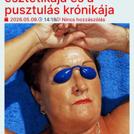
pusztulás krónikája
2026.05.09.
14:18
Nincs hozzászólás