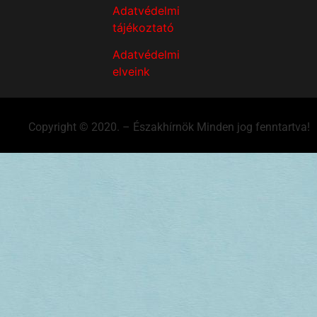
Adatvédelmi
tájékoztató
Adatvédelmi
elveink
Copyright © 2020. – Északhírnök Minden jog fenntartva!