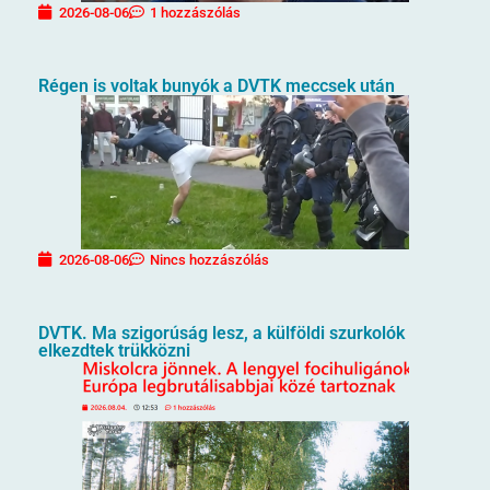
2026-08-06
1 hozzászólás
Régen is voltak bunyók a DVTK meccsek után
2026-08-06
Nincs hozzászólás
DVTK. Ma szigorúság lesz, a külföldi szurkolók
elkezdtek trükközni