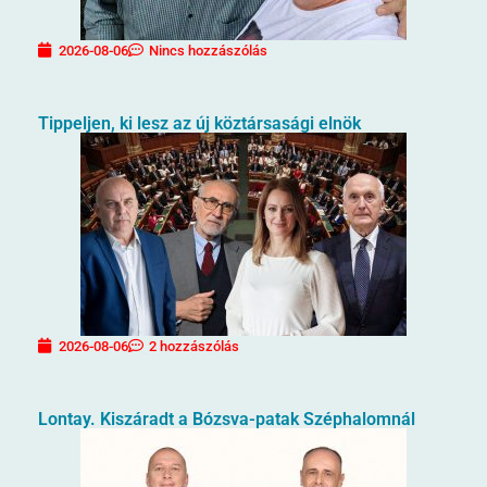
2026-08-06
Nincs hozzászólás
Tippeljen, ki lesz az új köztársasági elnök
2026-08-06
2 hozzászólás
Lontay. Kiszáradt a Bózsva-patak Széphalomnál