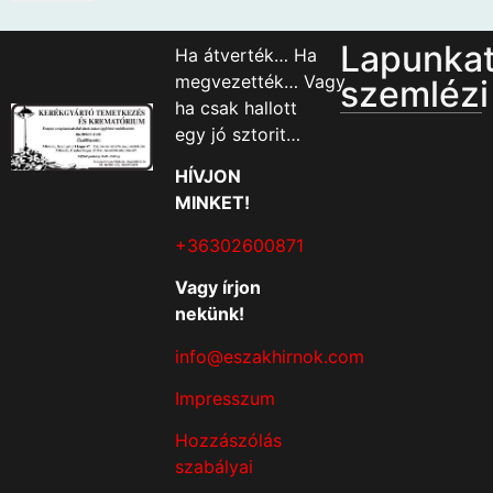
Lapunka
Ha átverték… Ha
megvezették… Vagy
szemlézi
ha csak hallott
egy jó sztorit…
HÍVJON
MINKET!
+36302600871
Vagy írjon
nekünk!
info@eszakhirnok.com
Impresszum
Hozzászólás
szabályai