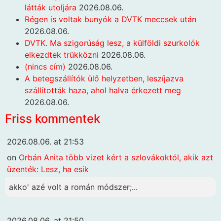
látták utoljára
2026.08.06.
Régen is voltak bunyók a DVTK meccsek után
2026.08.06.
DVTK. Ma szigorúság lesz, a külföldi szurkolók
elkezdtek trükközni
2026.08.06.
(nincs cím)
2026.08.06.
A betegszállítók ülő helyzetben, leszíjazva
szállították haza, ahol halva érkezett meg
2026.08.06.
Friss kommentek
2026.08.06. at 21:53
on
Orbán Anita több vizet kért a szlovákoktól, akik azt
üzenték: Lesz, ha esik
akko' azé volt a román módszer;...
2026.08.06. at 21:50