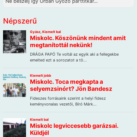
Ne beszélj így Orbán Győző párttitkár...
Népszerű