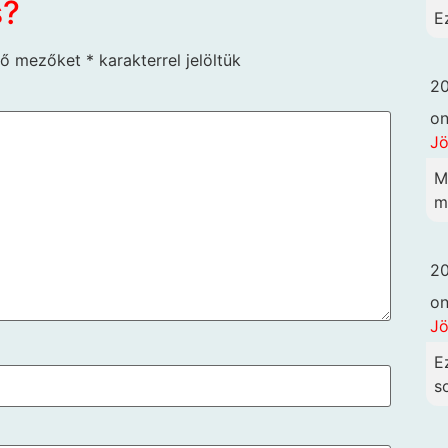
s?
E
ző mezőket
*
karakterrel jelöltük
20
o
Jö
M
me
20
o
Jö
E
so