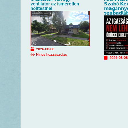
ventilátor az ismeretlen
𝗦𝘇𝗮𝗯ó 𝗞𝗲
holttestnél
𝗺𝗮𝗴á𝗻𝗻𝘆
𝘀𝘇𝗮𝗯𝗮𝗱𝗹á
2026-08-08
Nincs hozzászólás
2026-08-08