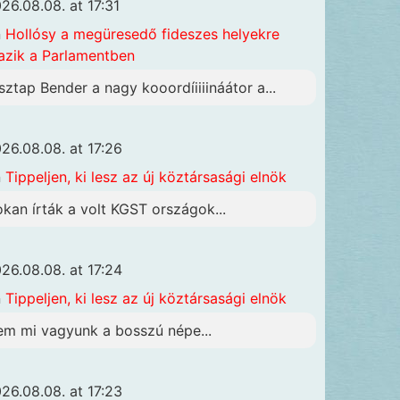
26.08.08. at 17:31
n
Hollósy a megüresedő fideszes helyekre
azik a Parlamentben
sztap Bender a nagy kooordíiiiináátor a...
26.08.08. at 17:26
n
Tippeljen, ki lesz az új köztársasági elnök
okan írták a volt KGST országok...
26.08.08. at 17:24
n
Tippeljen, ki lesz az új köztársasági elnök
em mi vagyunk a bosszú népe...
26.08.08. at 17:23