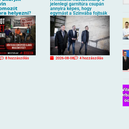
𝗶𝗻
jelenlegi garnitúra csupán
𝗼𝗺𝗼𝘇ó𝘁
annyira képes, hogy
𝗿𝗮 𝗵𝗲𝗹𝘆𝗲𝘇𝗻𝗶?
egymást a Szinvába fojtsák
2026-08-08
4 hozzászólás
8 hozzászólás