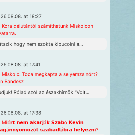
26.08.08. at 18:27
n
Kora délutántól számíthatunk Miskolcon
vatarra.
átszik hogy nem szokta kipucolni a...
26.08.08. at 17:41
n
Miskolc. Toca megkapta a selyemzsinórt?
n Bandesz
udjuk! Rólad szól az északhírnök "Volt...
26.08.08. at 17:38
n
M𝗶é𝗿𝘁 𝗻𝗲𝗺 𝗮𝗸𝗮𝗿𝗷á𝗸 𝗦𝘇𝗮𝗯ó 𝗞𝗲𝘃𝗶𝗻
𝗴á𝗻𝗻𝘆𝗼𝗺𝗼𝘇ó𝘁 𝘀𝘇𝗮𝗯𝗮𝗱𝗹á𝗯𝗿𝗮 𝗵𝗲𝗹𝘆𝗲𝘇𝗻𝗶?