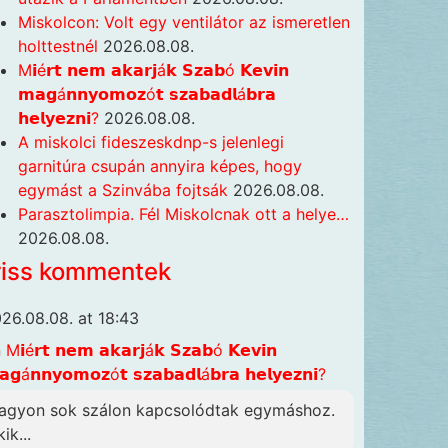
Miskolcon: Volt egy ventilátor az ismeretlen
holttestnél
2026.08.08.
M𝗶é𝗿𝘁 𝗻𝗲𝗺 𝗮𝗸𝗮𝗿𝗷á𝗸 𝗦𝘇𝗮𝗯ó 𝗞𝗲𝘃𝗶𝗻
𝗺𝗮𝗴á𝗻𝗻𝘆𝗼𝗺𝗼𝘇ó𝘁 𝘀𝘇𝗮𝗯𝗮𝗱𝗹á𝗯𝗿𝗮
𝗵𝗲𝗹𝘆𝗲𝘇𝗻𝗶?
2026.08.08.
A miskolci fideszeskdnp-s jelenlegi
garnitúra csupán annyira képes, hogy
egymást a Szinvába fojtsák
2026.08.08.
Parasztolimpia. Fél Miskolcnak ott a helye…
2026.08.08.
riss kommentek
26.08.08. at 18:43
n
M𝗶é𝗿𝘁 𝗻𝗲𝗺 𝗮𝗸𝗮𝗿𝗷á𝗸 𝗦𝘇𝗮𝗯ó 𝗞𝗲𝘃𝗶𝗻
𝗴á𝗻𝗻𝘆𝗼𝗺𝗼𝘇ó𝘁 𝘀𝘇𝗮𝗯𝗮𝗱𝗹á𝗯𝗿𝗮 𝗵𝗲𝗹𝘆𝗲𝘇𝗻𝗶?
agyon sok szálon kapcsolódtak egymáshoz.
ik...