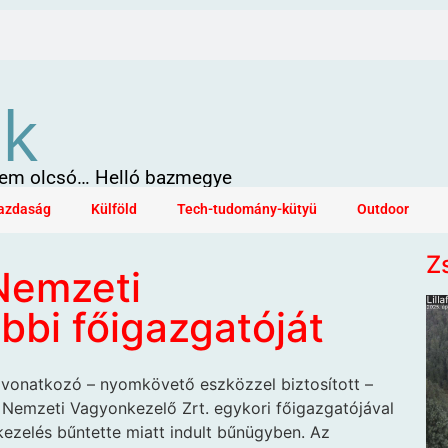
ök
 sem olcsó… Helló bazmegye
azdaság
Külföld
Tech-tudomány-kütyü
Outdoor
Z
 Nemzeti
bbi főigazgatóját
vonatkozó – nyomkövető eszközzel biztosított –
r Nemzeti Vagyonkezelő Zrt. egykori főigazgatójával
 kezelés bűntette miatt indult bűnügyben. Az