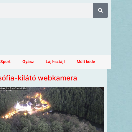
Sport
Gyász
Lájf-sztájl
Múlt köde
sófia-kilátó webkamera