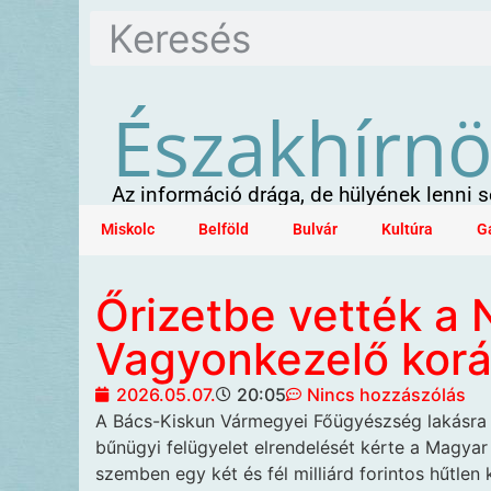
Északhírn
Az információ drága, de hülyének lenni
Miskolc
Belföld
Bulvár
Kultúra
G
Őrizetbe vették a
Vagyonkezelő korá
2026.05.07.
20:05
Nincs hozzászólás
A Bács-Kiskun Vármegyei Főügyészség lakásra 
bűnügyi felügyelet elrendelését kérte a Magya
szemben egy két és fél milliárd forintos hűtlen