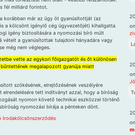
fél milliárd forintot.
20
 korábban már az ügy öt gyanúsítottját (az
s a kölcsönt igénylő cég ügyvezetőjét) kihallgatta
o
jogi igény biztosítására a nyomozási bíró múlt
zi
á vételt a gyanúsítottak tulajdoni hányadára vagy
L
ése még nem végleges.
etbe vette az egykori főigazgatót és őt különösen
20
s bűntettének megalapozott gyanúja miatt
o
Jö
ított szökésének, elrejtőzésének veszélyére
T
t elrendelésére tett indítványt azzal, hogy a bíróság
 mozgását nyomon követő technikai eszközzel történő
ásbíróság nyomozási bírája a pénteken dönt.
20
 Iroda
kölcsönszerződés
o
𝗺