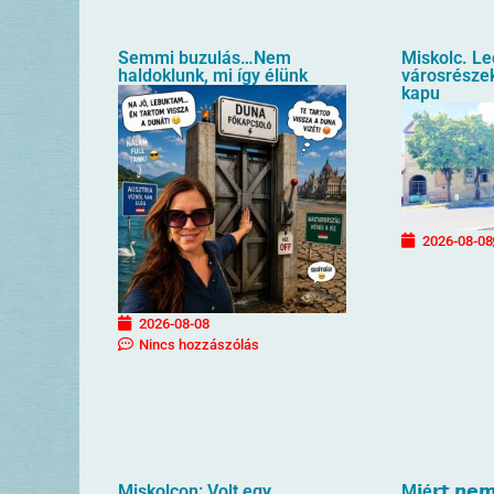
Semmi buzulás…Nem
Miskolc. L
haldoklunk, mi így élünk
városrészek
kapu
2026-08-08
2026-08-08
Nincs hozzászólás
Miskolcon: Volt egy
M𝗶é𝗿𝘁 𝗻𝗲𝗺