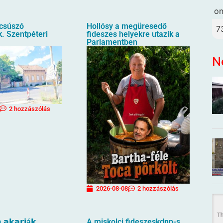
o
ecsúszó
Hollósy a megüresedő
7
. Szentpéteri
fideszes helyekre utazik a
Parlamentben
N
2 hozzászólás
2026-08-08
2 hozzászólás
 𝗮𝗸𝗮𝗿𝗷á𝗸
A miskolci fideszeskdnp-s