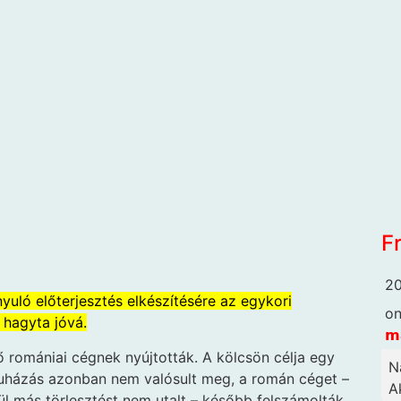
F
20
yuló előterjesztés elkészítésére az egykori
o
 hagyta jóvá.
𝗺
ő romániai cégnek nyújtották. A kölcsön célja egy
N
ruházás azonban nem valósult meg, a román céget –
Ak
l más törlesztést nem utalt – később felszámolták.