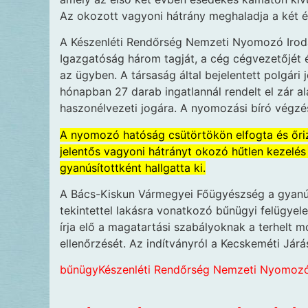
Az okozott vagyoni hátrány meghaladja a két és 
A Készenléti Rendőrség Nemzeti Nyomozó Iroda
Igazgatóság három tagját, a cég cégvezetőjét é
az ügyben. A társaság által bejelentett polgári 
hónapban 27 darab ingatlannál rendelt el zár al
haszonélvezeti jogára. A nyomozási bíró végz
A nyomozó hatóság csütörtökön elfogta és őriz
jelentős vagyoni hátrányt okozó hűtlen kezelé
gyanúsítottként hallgatta ki.
A Bács-Kiskun Vármegyei Főügyészség a gyanús
tekintettel lakásra vonatkozó bűnügyi felügyele
írja elő a magatartási szabályoknak a terhelt
ellenőrzését. Az indítványról a Kecskeméti Jár
bűnügy
Készenléti Rendőrség Nemzeti Nyomozó