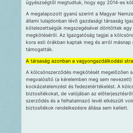
ügyészségtől megtudtuk, hogy egy 2014-es köl
A megalapozott gyanú szerint a Magyar Nemzeti
állami tulajdonban lévő gazdasági társaság Ig
kötelezettségük megszegésével döntöttek egy 
megkötéséről. Az Igazgatóság tagjai a kölcsö
kora esti órákban kaptak meg és arról másnap r
támogatták.
A társaság azonban a vagyongazdálkodási strat
A kölcsönszerződés megkötését megelőzően se
megvalósító (a kérelemben meg sem nevezett) c
kockázatelemzést és fedezetértékelést. A kölc
biztosítékokat, de valójában az előterjesztésrő
szerződés és a felhatalmazó levél elkészült vo
biztosítékok rendelkezésre állása sem kellett.