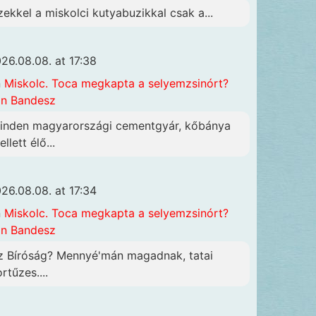
zekkel a miskolci kutyabuzikkal csak a...
26.08.08. at 17:38
n
Miskolc. Toca megkapta a selyemzsinórt?
n Bandesz
inden magyarországi cementgyár, kőbánya
llett élő...
26.08.08. at 17:34
n
Miskolc. Toca megkapta a selyemzsinórt?
n Bandesz
z Bíróság? Mennyé'mán magadnak, tatai
rtűzes....