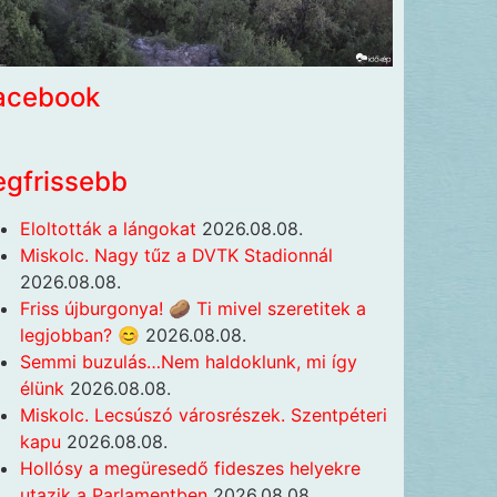
acebook
egfrissebb
Eloltották a lángokat
2026.08.08.
Miskolc. Nagy tűz a DVTK Stadionnál
2026.08.08.
Friss újburgonya! 🥔 Ti mivel szeretitek a
legjobban? 😊
2026.08.08.
Semmi buzulás…Nem haldoklunk, mi így
élünk
2026.08.08.
Miskolc. Lecsúszó városrészek. Szentpéteri
kapu
2026.08.08.
Hollósy a megüresedő fideszes helyekre
utazik a Parlamentben
2026.08.08.