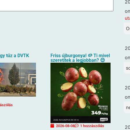
20
o
ut
O
20
agy tűz a DVTK
Friss újburgonya! 🥔 Ti mivel
o
szeretitek a legjobban? 😊
s
20
o
ászólás
n
2026-08-08
1 hozzászólás
20