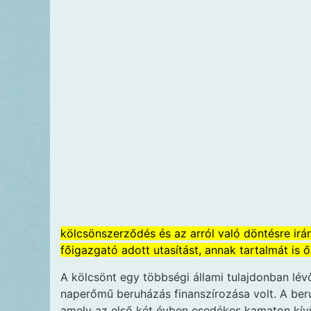
kölcsönszerződés és az arról való döntésre irán
főigazgató adott utasítást, annak tartalmát is ő
A kölcsönt egy többségi állami tulajdonban lév
naperőmű beruházás finanszírozása volt. A be
amely az első két évben esedékes kamaton kívü