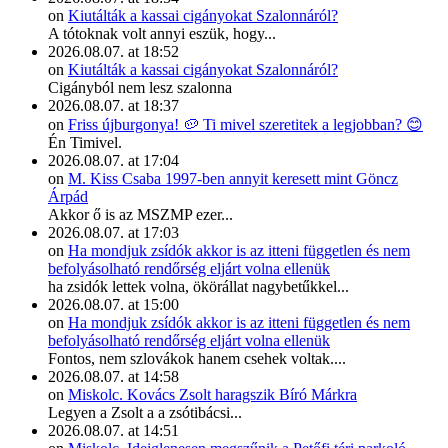
on
Kiutálták a kassai cigányokat Szalonnáról?
A tótoknak volt annyi eszük, hogy...
2026.08.07. at 18:52
on
Kiutálták a kassai cigányokat Szalonnáról?
Cigányból nem lesz szalonna
2026.08.07. at 18:37
on
Friss újburgonya! 🥔 Ti mivel szeretitek a legjobban? 😊
Én Timivel.
2026.08.07. at 17:04
on
M. Kiss Csaba 1997-ben annyit keresett mint Göncz
Árpád
Akkor ő is az MSZMP ezer...
2026.08.07. at 17:03
on
Ha mondjuk zsídók akkor is az itteni független és nem
befolyásolható rendőrség eljárt volna ellenük
ha zsidók lettek volna, ökörállat nagybetűkkel...
2026.08.07. at 15:00
on
Ha mondjuk zsídók akkor is az itteni független és nem
befolyásolható rendőrség eljárt volna ellenük
Fontos, nem szlovákok hanem csehek voltak....
2026.08.07. at 14:58
on
Miskolc. Kovács Zsolt haragszik Bíró Márkra
Legyen a Zsolt a a zsótibácsi...
2026.08.07. at 14:51