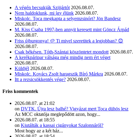
A végén becsukják Szijjártót
2026.08.07.
Nem haldoklunk, mi így élünk
2026.08.07.
Miskolc. Toca megkapta a selyemzsinórt? Jön Bandesz
2026.08.07.
M. Kiss Csaba 1997-ben annyit keresett mint Göncz Árpád
2026.08.07.
Friss újburgonya! 🥔 Ti mivel szeretitek a legjobban? 😊
2026.08.07.
Csak békésen. Tóth-Szántai köszöntetet mondott
2026.08.07.
A kerékpáripar válsága még mindig nem ért véget
2026.08.07.
Küldjél
2026.08.07.
Miskolc. Kovács Zsolt haragszik Bíró Márkra
2026.08.07.
Itt a rezsicsökkentés vége?
2026.08.07.
Friss kommentek
2026.08.07. at 21:02
on
DVTK. Újra lesz balhé? Vigyázat mert Toca dühös lesz
Az MCC oktatója meglepődött azon, hogy...
2026.08.07. at 18:55
on
Kiutálták a kassai cigányokat Szalonnáról?
Most hogy az a két ház...
2026.08.07. at 18:54