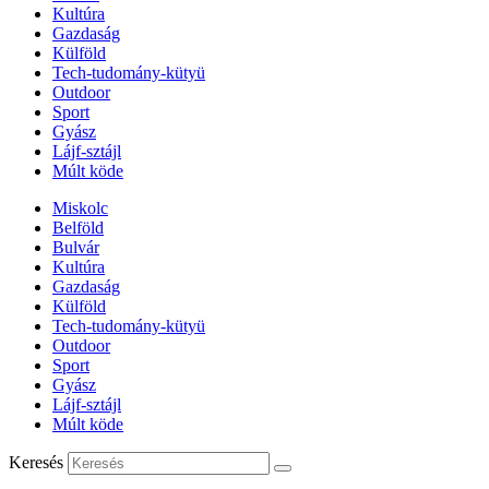
Kultúra
Gazdaság
Külföld
Tech-tudomány-kütyü
Outdoor
Sport
Gyász
Lájf-sztájl
Múlt köde
Miskolc
Belföld
Bulvár
Kultúra
Gazdaság
Külföld
Tech-tudomány-kütyü
Outdoor
Sport
Gyász
Lájf-sztájl
Múlt köde
Keresés