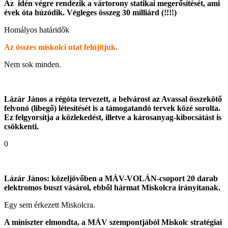
Az idén végre rendezik a vártorony statikai megerősítését, ami
évek óta húzódik. Végleges összeg 30 milliárd (!!!!)
Homályos határidők
Az összes miskolci utat felújítjuk.
Nem sok minden.
Lázár János a régóta tervezett, a belvárost az Avassal összekötő
felvonó (libegő) létesítését is a támogatandó tervek közé sorolta.
Ez felgyorsítja a közlekedést, illetve a károsanyag-kibocsátást is
csökkenti.
0
Lázár János: közeljövőben a MÁV-VOLÁN-csoport 20 darab
elektromos buszt vásárol, ebből hármat Miskolcra irányítanak.
Egy sem érkezett Miskolcra.
A miniszter elmondta, a MÁV szempontjából Miskolc stratégiai