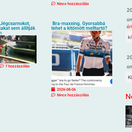
Nincs hozzászólás
20
o
Jégcsarnokot,
Bra-maxxing. Gyorsabbá
ér
akat sem állítják
tehet a kitömött melltartó?
n
k
20
o
7 hozzászólás
K
2026-08-06
N
Nincs hozzászólás