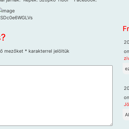
F
s?
20
ző mezőket
*
karakterrel jelöltük
o
zi
e
20
o
Jö
A