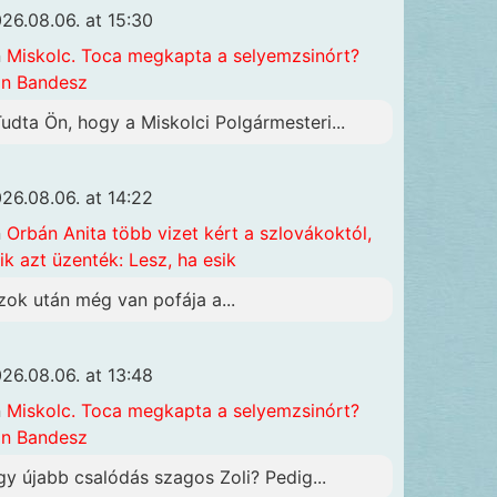
26.08.06. at 15:30
n
Miskolc. Toca megkapta a selyemzsinórt?
n Bandesz
Tudta Ön, hogy a Miskolci Polgármesteri...
26.08.06. at 14:22
n
Orbán Anita több vizet kért a szlovákoktól,
ik azt üzenték: Lesz, ha esik
zok után még van pofája a...
26.08.06. at 13:48
n
Miskolc. Toca megkapta a selyemzsinórt?
n Bandesz
gy újabb csalódás szagos Zoli? Pedig...