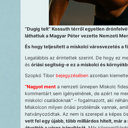
“Dugig telt” Kossuth térről egyetlen drónfelv
láthattuk a Magyar Péter vezette Nemzeti Men
És hogy teljesített a miskolci városvezetés a
Legalábbis az érintettek szerint. De hogy ez 
és
óriási segítség-e ez a miskolci és környék
Szopkó Tibor
bejegyzésé
ben
azonban kiemelte
“Nagyot ment
a nemzeti ünnepen Miskolc fides
kommentárt sem igényelnének, de azért ne menj
miskolci családoknak” – fogalmazott, aki néhány
Miskolcon milyen óriási problémák vannak, ami
hatványozódtak. Az nem is szerepel a képes ö
vett fel egy újabb, több milliárdos hitelt, már
átvették a város irányítását.
Már kilencmilliárd