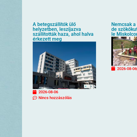
A betegszállítók ülő
Nemcsak a 
helyzetben, leszíjazva
de szökőkut
szállították haza, ahol halva
le Miskolco
érkezett meg
2026-08-06
2026-08-06
Nincs hozzászólás