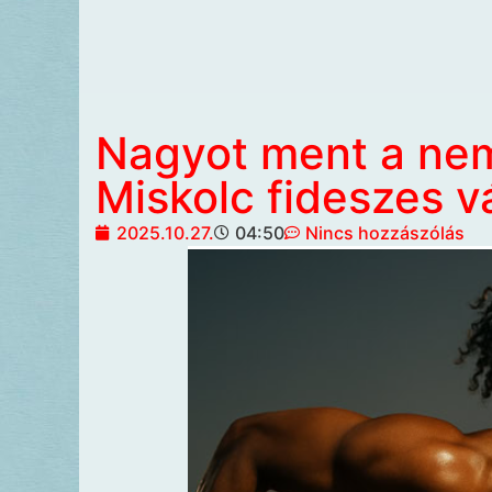
Nagyot ment a ne
Miskolc fideszes 
2025.10.27.
04:50
Nincs hozzászólás