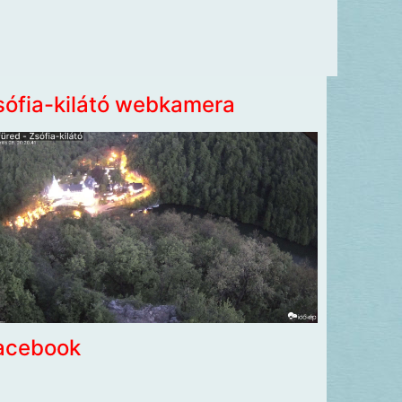
sófia-kilátó webkamera
acebook