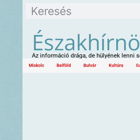
Északhírn
Az információ drága, de hülyének lenni
Miskolc
Belföld
Bulvár
Kultúra
G