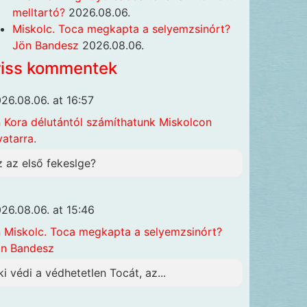
melltartó?
2026.08.06.
Miskolc. Toca megkapta a selyemzsinórt?
Jön Bandesz
2026.08.06.
riss kommentek
26.08.06. at 16:57
n
Kora délutántól számíthatunk Miskolcon
vatarra.
z az első fekeslge?
26.08.06. at 15:46
n
Miskolc. Toca megkapta a selyemzsinórt?
n Bandesz
ki védi a védhetetlen Tocát, az...