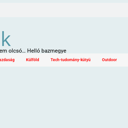
ök
 sem olcsó… Helló bazmegye
azdaság
Külföld
Tech-tudomány-kütyü
Outdoor