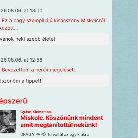
26.08.06. at 13:00
n
Ez a nagy szempillájú kisasszony Miskolcról
kezett…
ívánok neki szebb életet
26.08.06. at 12:58
n
Bevezettem a heréim jegelését…
öszönöm a tippet!
épszerű