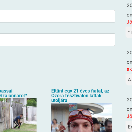
20
o
Jö
"
20
o
ak
A
 kassai
Eltűnt egy 21 éves fiatal, az
 Szalonnáról?
Ozora fesztiválon látták
20
utoljára
o
Jö
E