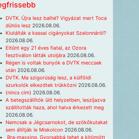
egfrissebb
DVTK. Újra lesz balhé? Vigyázat mert Toca
dühös lesz
2026.08.06.
Kiutálták a kassai cigányokat Szalonnáról?
2026.08.06.
Eltűnt egy 21 éves fiatal, az Ozora
fesztiválon látták utoljára
2026.08.06.
Régen is voltak bunyók a DVTK meccsek
után
2026.08.06.
DVTK. Ma szigorúság lesz, a külföldi
szurkolók elkezdtek trükközni
2026.08.06.
(nincs cím)
2026.08.06.
A betegszállítók ülő helyzetben, leszíjazva
szállították haza, ahol halva érkezett meg
2026.08.06.
Nemcsak a Jégcsarnokot, de szökőkutakat
sem állítják le Miskolcon
2026.08.06.
Bra-maxxing. Gyorsabbá tehet a kitömött