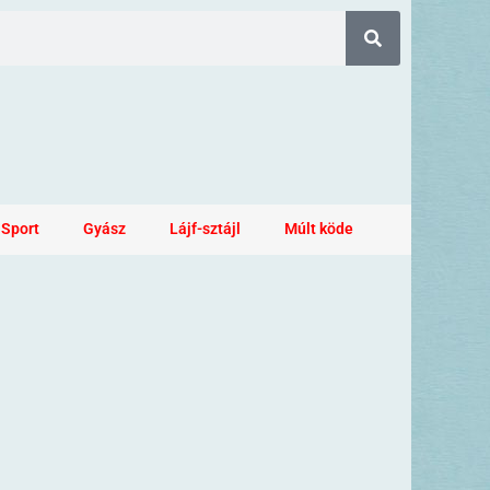
Sport
Gyász
Lájf-sztájl
Múlt köde