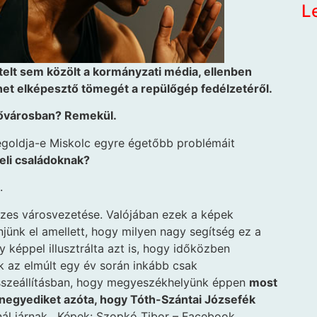
L
ételt sem közölt a kormányzati média, ellenben
et elképesztő tömegét a repülőgép fedélzetéről.
 fővárosban? Remekül.
megoldja-e Miskolc egyre égetőbb problémáit
beli családoknak?
.
zes városvezetése. Valójában ezek a képek
ünk el amellett, hogy milyen nagy segítség ez a
 képpel illusztrálta azt is, hogy időközben
k az elmúlt egy év során inkább csak
sszeállításban, hogy megyeszékhelyünk éppen
most
 a negyediket azóta, hogy Tóth-Szántai Józsefék
nál járnak. Képek: Szopkó Tibor – Facebook.