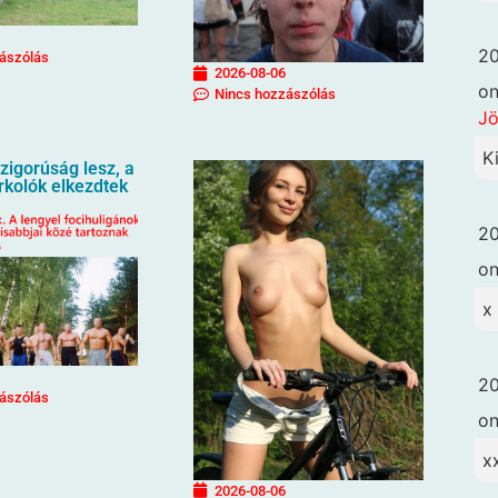
20
ászólás
2026-08-06
o
Nincs hozzászólás
Jö
K
igorúság lesz, a
urkolók elkezdtek
20
o
x
20
ászólás
o
x
2026-08-06