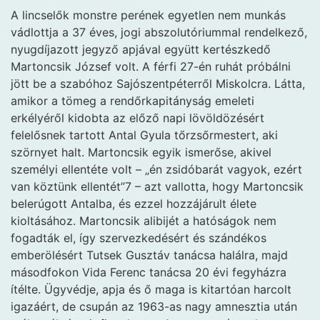
A lincselők monstre perének egyetlen nem munkás
vádlottja a 37 éves, jogi abszolutóriummal rendelkező,
nyugdíjazott jegyző apjával együtt kertészkedő
Martoncsik József volt. A férfi 27-én ruhát próbálni
jött be a szabóhoz Sajószentpéterről Miskolcra. Látta,
amikor a tömeg a rendőrkapitányság emeleti
erkélyéről kidobta az előző napi lövöldözésért
felelősnek tartott Antal Gyula tőrzsőrmestert, aki
szörnyet halt. Martoncsik egyik ismerőse, akivel
személyi ellentéte volt – „én zsidóbarát vagyok, ezért
van köztünk ellentét”7 – azt vallotta, hogy Martoncsik
belerúgott Antalba, és ezzel hozzájárult élete
kioltásához. Martoncsik alibijét a hatóságok nem
fogadták el, így szervezkedésért és szándékos
emberölésért Tutsek Gusztáv tanácsa halálra, majd
másodfokon Vida Ferenc tanácsa 20 évi fegyházra
ítélte. Ügyvédje, apja és ő maga is kitartóan harcolt
igazáért, de csupán az 1963-as nagy amnesztia után