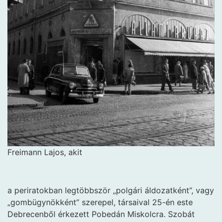
Freimann Lajos, akit
a periratokban legtöbbször „polgári áldozatként”, vagy
„gombügynökként” szerepel, társaival 25-én este
Debrecenből érkezett Pobedán Miskolcra. Szobát