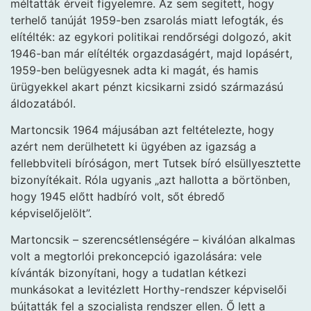
méltatták érveit figyelemre. Az sem segített, hogy
terhelő tanúját 1959-ben zsarolás miatt lefogták, és
elítélték: az egykori politikai rendőrségi dolgozó, akit
1946-ban már elítélték orgazdaságért, majd lopásért,
1959-ben belügyesnek adta ki magát, és hamis
ürügyekkel akart pénzt kicsikarni zsidó származású
áldozatából.
Martoncsik 1964 májusában azt feltételezte, hogy
azért nem derülhetett ki ügyében az igazság a
fellebbviteli bíróságon, mert Tutsek bíró elsüllyesztette
bizonyítékait. Róla ugyanis „azt hallotta a börtönben,
hogy 1945 előtt hadbíró volt, sőt ébredő
képviselőjelölt”.
Martoncsik – szerencsétlenségére – kiválóan alkalmas
volt a megtorlói prekoncepció igazolására: vele
kívánták bizonyítani, hogy a tudatlan kétkezi
munkásokat a levitézlett Horthy-rendszer képviselői
bújtatták fel a szocialista rendszer ellen. Ő lett a