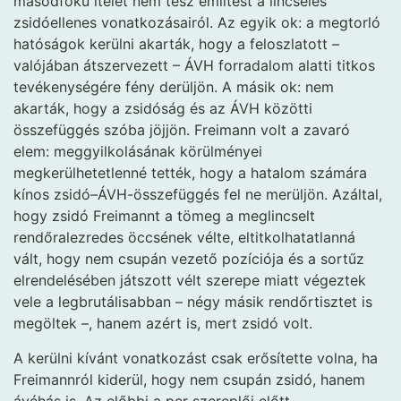
másodfokú ítélet nem tesz említést a lincselés
zsidóellenes vonatkozásairól. Az egyik ok: a megtorló
hatóságok kerülni akarták, hogy a feloszlatott –
valójában átszervezett – ÁVH forradalom alatti titkos
tevékenységére fény derüljön. A másik ok: nem
akarták, hogy a zsidóság és az ÁVH közötti
összefüggés szóba jöjjön. Freimann volt a zavaró
elem: meggyilkolásának körülményei
megkerülhetetlenné tették, hogy a hatalom számára
kínos zsidó–ÁVH-összefüggés fel ne merüljön. Azáltal,
hogy zsidó Freimannt a tömeg a meglincselt
rendőralezredes öccsének vélte, eltitkolhatatlanná
vált, hogy nem csupán vezető pozíciója és a sortűz
elrendelésében játszott vélt szerepe miatt végeztek
vele a legbrutálisabban – négy másik rendőrtisztet is
megöltek –, hanem azért is, mert zsidó volt.
A kerülni kívánt vonatkozást csak erősítette volna, ha
Freimannról kiderül, hogy nem csupán zsidó, hanem
ávéhás is. Az előbbi a per szereplői előtt