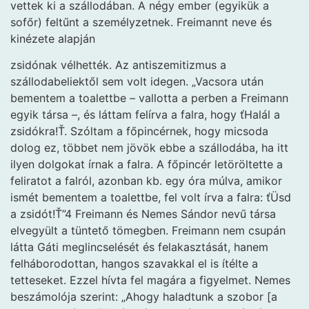
vettek ki a szállodában. A négy ember (egyikük a
sofőr) feltűnt a személyzetnek. Freimannt neve és
kinézete alapján
zsidónak vélhették. Az antiszemitizmus a
szállodabeliektől sem volt idegen. „Vacsora után
bementem a toalettbe – vallotta a perben a Freimann
egyik társa –, és láttam felírva a falra, hogy ťHalál a
zsidókra!Ť. Szóltam a főpincérnek, hogy micsoda
dolog ez, többet nem jövök ebbe a szállodába, ha itt
ilyen dolgokat írnak a falra. A főpincér letöröltette a
feliratot a falról, azonban kb. egy óra múlva, amikor
ismét bementem a toalettbe, fel volt írva a falra: ťÜsd
a zsidót!Ť”4 Freimann és Nemes Sándor nevű társa
elvegyült a tüntető tömegben. Freimann nem csupán
látta Gáti meglincselését és felakasztását, hanem
felháborodottan, hangos szavakkal el is ítélte a
tetteseket. Ezzel hívta fel magára a figyelmet. Nemes
beszámolója szerint: „Ahogy haladtunk a szobor [a