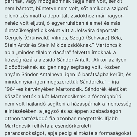
pártnak, vagy mozgalomnak tagja nem volt, senkit
nem bántott, büntetve nem volt, sőt amikor a szigorú
ellenőrzés miatt a deportált zsidókhoz már nagyon
nehéz volt eljutni, ő egyenruhában élelmet és más
életszükségleti cikkeket vitt a Jolsvára deportált
Gergely (Grünwald) Vilmos, Szegő (Schwarz) Béla,
Stein Artúr és Stein Miklós zsidóknak.” Martoncsik
apja „minden tilalom dacára” felvette írnoknak a
községházára a zsidó Sándor Antalt. „Akkor az ilyen
üldözötteknek ez igen nagy segítség volt. Közben
anyám Sándor Antalnéval igen jó barátságba került, és
mindannyian igen megszerettük Sándoréka” – írja
1964-es kérvényében Martoncsik. Sándorék életüket
köszönhették a két Martoncsiknak: a főszolgabíró
nem volt hajlandó segíteni a házaspárnak a mentesség
elintézésében, a jegyző és az éppen szabadságon
otthon tartózkodó fia azonban megtették. Ifjabb
Martoncsik felhívta a csendőrkerületi
parancsnokságot, apja pedig elintézte a formaságokat