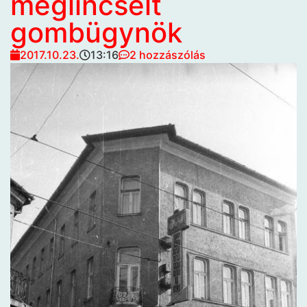
meglincselt
gombügynök
2017.10.23.
13:16
2 hozzászólás