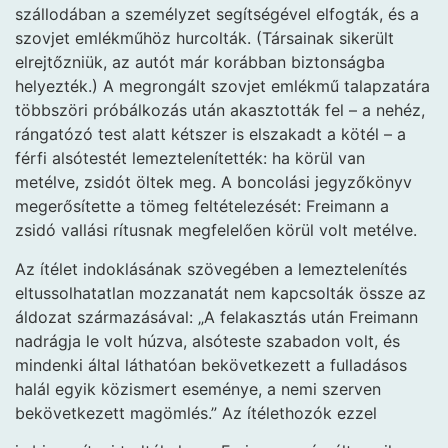
szállodában a személyzet segítségével elfogták, és a
szovjet emlékműhöz hurcolták. (Társainak sikerült
elrejtőzniük, az autót már korábban biztonságba
helyezték.) A megrongált szovjet emlékmű talapzatára
többszöri próbálkozás után akasztották fel – a nehéz,
rángatózó test alatt kétszer is elszakadt a kötél – a
férfi alsótestét lemeztelenítették: ha körül van
metélve, zsidót öltek meg. A boncolási jegyzőkönyv
megerősítette a tömeg feltételezését: Freimann a
zsidó vallási rítusnak megfelelően körül volt metélve.
Az ítélet indoklásának szövegében a lemeztelenítés
eltussolhatatlan mozzanatát nem kapcsolták össze az
áldozat származásával: „A felakasztás után Freimann
nadrágja le volt húzva, alsóteste szabadon volt, és
mindenki által láthatóan bekövetkezett a fulladásos
halál egyik közismert eseménye, a nemi szerven
bekövetkezett magömlés.” Az ítélethozók ezzel