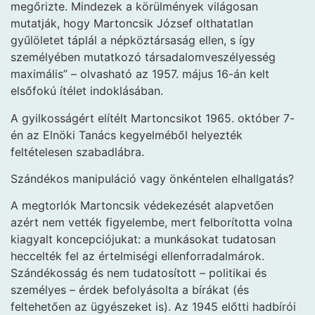
megőrizte. Mindezek a körülmények világosan
mutatják, hogy Martoncsik József olthatatlan
gyűlöletet táplál a népköztársaság ellen, s így
személyében mutatkozó társadalomveszélyesség
maximális” – olvasható az 1957. május 16-án kelt
elsőfokú ítélet indoklásában.
A gyilkosságért elítélt Martoncsikot 1965. október 7-
én az Elnöki Tanács kegyelméből helyezték
feltételesen szabadlábra.
Szándékos manipuláció vagy önkéntelen elhallgatás?
A megtorlók Martoncsik védekezését alapvetően
azért nem vették figyelembe, mert felborította volna
kiagyalt koncepciójukat: a munkásokat tudatosan
heccelték fel az értelmiségi ellenforradalmárok.
Szándékosság és nem tudatosított – politikai és
személyes – érdek befolyásolta a bírákat (és
feltehetően az ügyészeket is). Az 1945 előtti hadbírói