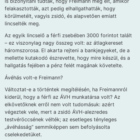
is bizonyítani tudták, hogy Freimann még élt, amikor
felakasztották, azt pedig elhallgathatták, hogy
körülmetélt, vagyis zsidó, és alapvetően emiatt
lincselték meg.
Az egyik lincselő a férfi zsebében 3000 forintot talált
– ez viszonylag nagy összeg volt: az átlagkereset
háromszorosa. El akarta rejteni a bankjegyeket, de a
mellette kutakodó észrevette, hogy mire készül, és a
hallgatás fejében a pénz felét magának követelte.
Ávéhás volt-e Freimann?
Változtat-e a történtek megítélésén, ha Freimannról
kiderül, hogy a férfi az ÁVH munkatársa volt? Az
elkövetőknek erről nem volt tudomásuk: azért
végeztek vele, mert a zsidó ÁVH-alezredes
testvéröccsének vélték; az esetleges tényleges
„ávéhásság” semmiképpen sem befolyásolta
cselekedetüket.