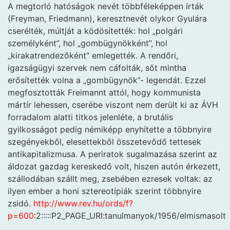
A megtorló hatóságok nevét többféleképpen írták
(Freyman, Friedmann), keresztnevét olykor Gyulára
cserélték, múltját a ködösítették: hol „polgári
személyként”, hol „gombügynökként”, hol
„kirakatrendezőként” emlegették. A rendőri,
igazságügyi szervek nem cáfolták, sőt mintha
erősítették volna a „gombügynök”- legendát. Ezzel
megfosztották Freimannt attól, hogy kommunista
mártír lehessen, cserébe viszont nem derült ki az ÁVH
forradalom alatti titkos jelenléte, a brutális
gyilkosságot pedig némiképp enyhítette a többnyire
szegényekből, elesettekből összetevődő tettesek
antikapitalizmusa. A periratok sugalmazása szerint az
áldozat gazdag kereskedő volt, hiszen autón érkezett,
szállodában szállt meg, zsebében ezresek voltak: az
ilyen ember a honi sztereotípiák szerint többnyire
zsidó.
http://www.rev.hu/ords/f?
p=600
:2:::::P2_PAGE_URI:tanulmanyok/1956/elmismasolt