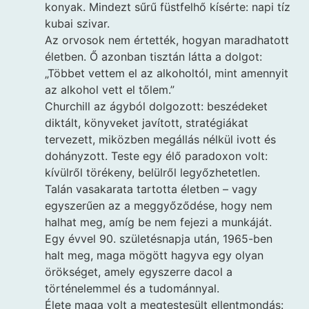
konyak. Mindezt sűrű füstfelhő kísérte: napi tíz
kubai szivar.
Az orvosok nem értették, hogyan maradhatott
életben. Ő azonban tisztán látta a dolgot:
„Többet vettem el az alkoholtól, mint amennyit
az alkohol vett el tőlem.”
Churchill az ágyból dolgozott: beszédeket
diktált, könyveket javított, stratégiákat
tervezett, miközben megállás nélkül ivott és
dohányzott. Teste egy élő paradoxon volt:
kívülről törékeny, belülről legyőzhetetlen.
Talán vasakarata tartotta életben – vagy
egyszerűen az a meggyőződése, hogy nem
halhat meg, amíg be nem fejezi a munkáját.
Egy évvel 90. születésnapja után, 1965-ben
halt meg, maga mögött hagyva egy olyan
örökséget, amely egyszerre dacol a
történelemmel és a tudománnyal.
Élete maga volt a megtestesült ellentmondás: