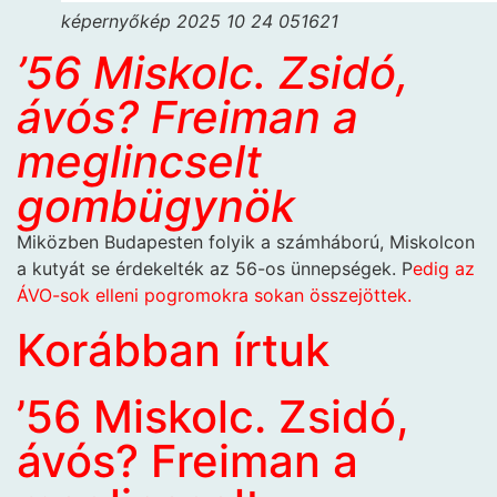
képernyőkép 2025 10 24 051621
’56 Miskolc. Zsidó,
ávós? Freiman a
meglincselt
gombügynök
Miközben Budapesten folyik a számháború, Miskolcon
a kutyát se érdekelték az 56-os ünnepségek. P
edig az
ÁVO-sok elleni pogromokra sokan összejöttek.
Korábban írtuk
’56 Miskolc. Zsidó,
ávós? Freiman a