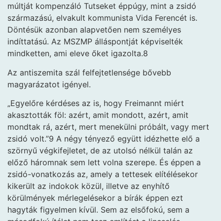
múltját kompenzáló Tutseket éppúgy, mint a zsidó
származású, elvakult kommunista Vida Ferencét is.
Döntésük azonban alapvetően nem személyes
indíttatású. Az MSZMP álláspontját képviselték
mindketten, ami eleve őket igazolta.8
Az antiszemita szál felfejtetlensége bővebb
magyarázatot igényel.
„Egyelőre kérdéses az is, hogy Freimannt miért
akasztották föl: azért, amit mondott, azért, amit
mondtak rá, azért, mert menekülni próbált, vagy mert
zsidó volt.”9 A négy tényező együtt idézhette elő a
szörnyű végkifejletet, de az utolsó nélkül talán az
előző háromnak sem lett volna szerepe. És éppen a
zsidó-vonatkozás az, amely a tettesek elítélésekor
kikerült az indokok közül, illetve az enyhítő
körülmények mérlegelésekor a bírák éppen ezt
hagyták figyelmen kívül. Sem az elsőfokú, sem a