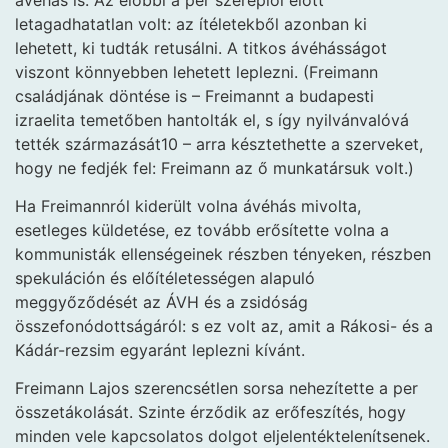
letagadhatatlan volt: az ítéletekből azonban ki
lehetett, ki tudták retusálni. A titkos ávéhásságot
viszont könnyebben lehetett leplezni. (Freimann
családjának döntése is – Freimannt a budapesti
izraelita temetőben hantolták el, s így nyilvánvalóvá
tették származását10 – arra késztethette a szerveket,
hogy ne fedjék fel: Freimann az ő munkatársuk volt.)
Ha Freimannról kiderült volna ávéhás mivolta,
esetleges küldetése, ez tovább erősítette volna a
kommunisták ellenségeinek részben tényeken, részben
spekuláción és előítéletességen alapuló
meggyőződését az ÁVH és a zsidóság
összefonódottságáról: s ez volt az, amit a Rákosi- és a
Kádár-rezsim egyaránt leplezni kívánt.
Freimann Lajos szerencsétlen sorsa nehezítette a per
összetákolását. Szinte érződik az erőfeszítés, hogy
minden vele kapcsolatos dolgot eljelentéktelenítsenek.