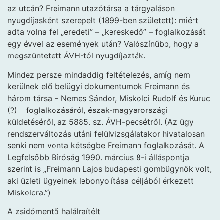
az utcán? Freimann utazótársa a tárgyaláson
nyugdíjasként szerepelt (1899-ben született): miért
adta volna fel „eredeti” – „kereskedő” – foglalkozását
egy évvel az események után? Valószínűbb, hogy a
megszüntetett ÁVH-tól nyugdíjazták.
Mindez persze mindaddig feltételezés, amíg nem
kerülnek elő belügyi dokumentumok Freimann és
három társa – Nemes Sándor, Miskolci Rudolf és Kuruc
(?) – foglalkozásáról, észak-magyarországi
küldetéséről, az 5885. sz. ÁVH-pecsétről. (Az ügy
rendszerváltozás utáni felülvizsgálatakor hivatalosan
senki nem vonta kétségbe Freimann foglalkozását. A
Legfelsőbb Bíróság 1990. március 8-i álláspontja
szerint is „Freimann Lajos budapesti gombügynök volt,
aki üzleti ügyeinek lebonyolítása céljából érkezett
Miskolcra.”)
A zsidómentő halálraítélt