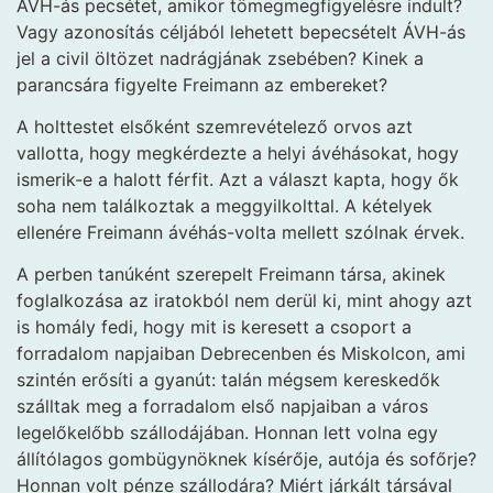
ÁVH-ás pecsétet, amikor tömegmegfigyelésre indult?
Vagy azonosítás céljából lehetett bepecsételt ÁVH-ás
jel a civil öltözet nadrágjának zsebében? Kinek a
parancsára figyelte Freimann az embereket?
A holttestet elsőként szemrevételező orvos azt
vallotta, hogy megkérdezte a helyi ávéhásokat, hogy
ismerik-e a halott férfit. Azt a választ kapta, hogy ők
soha nem találkoztak a meggyilkolttal. A kételyek
ellenére Freimann ávéhás-volta mellett szólnak érvek.
A perben tanúként szerepelt Freimann társa, akinek
foglalkozása az iratokból nem derül ki, mint ahogy azt
is homály fedi, hogy mit is keresett a csoport a
forradalom napjaiban Debrecenben és Miskolcon, ami
szintén erősíti a gyanút: talán mégsem kereskedők
szálltak meg a forradalom első napjaiban a város
legelőkelőbb szállodájában. Honnan lett volna egy
állítólagos gombügynöknek kísérője, autója és sofőrje?
Honnan volt pénze szállodára? Miért járkált társával