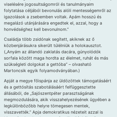
viselésére jogosultságomról és tanulmányaim
folytatása céljából bevonulás alóli mentességemről az
igazolások a zsebemben voltak. Apám hosszú és
megalázó utánjárására engedtek el, azzal, hogy a
honvédséghez kell bevonulnom.”
Családja több zsidónak segített, akiknek az ő
közbenjárásukra sikerült túlélniük a holokausztot.
(„Anyám az állandó zaklatás dacára, gúnyolódók
sorfala között maga hordta az élelmet, ruhát és más
szükségleti dolgokat a gettóba” – olvasható
Martoncsik egyik folyamodványában.)
Apját a megye főispánja az üldözöttek támogatásáért
és a gettósítás szabotálásáért felfüggesztette
állásából, de „Sajószentpéter parasztságának
megmozdulására, akik visszahelyezésének ügyében a
legkülönbözőbb helyre tömegesen mentek,
visszavették.” Apja demokratikus nézeteit azzal is