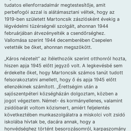
tudatos ellenforradalmár megtestesítője, amit
perbefogói azzal is alátámasztani véltek, hogy az
1919-ben született Martoncsik zászlósként évekig a
légvédelmi tüzérségnél szolgált, ahonnan 1944
februárjában átvezényelték a csendőrséghez.
Vallomása szerint 1944 decemberében Csepelen
vetették be őket, ahonnan megszökött.
„Káros nézeteit” az ítélethozók szerint otthonról hozta,
hiszen apja 1945 előtt jegyző volt. A legkevésbé sem
érdekelte őket, hogy Martoncsik számos tanút tudott
felsorakoztatni amellett, hogy ő és apja 1945 előtt
ellenzékinek számított. „Érettségim után a
sajószentpéteri községházán dolgoztam, közben a
jogot végeztem. Német- és kormányellenes, valamint
zsidóbarát voltom közismert, amiért feljelentés
következtében munkaszolgálatra a miskolci volt zsidó
iskolába hívtak be, dacára annak, hogy a
honvédséghez történt besorozásomról, karpaszomány