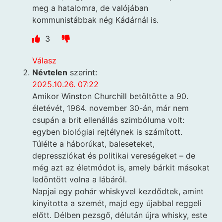
meg a hatalomra, de valójában
kommunistábbak nég Kádárnál is.
3
Válasz
Névtelen
szerint:
2025.10.26. 07:22
Amikor Winston Churchill betöltötte a 90.
életévét, 1964. november 30-án, már nem
csupán a brit ellenállás szimbóluma volt:
egyben biológiai rejtélynek is számított.
Túlélte a háborúkat, baleseteket,
depressziókat és politikai vereségeket – de
még azt az életmódot is, amely bárkit másokat
ledöntött volna a lábáról.
Napjai egy pohár whiskyvel kezdődtek, amint
kinyitotta a szemét, majd egy újabbal reggeli
előtt. Délben pezsgő, délután újra whisky, este