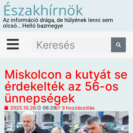
Északhírnök
Az információ drága, de hülyének lenni sem
olcsó… Helló bazmegye
Miskolcon a kutyát se
érdekelték az 56-os
ünnepségek
2025.10.26.
06:29
3 hozzászólás