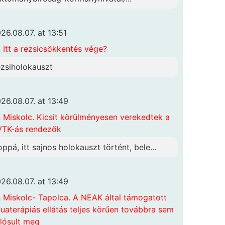
26.08.07. at 13:51
n
Itt a rezsicsökkentés vége?
ezsiholokauszt
26.08.07. at 13:49
n
Miskolc. Kicsit körülményesen verekedtek a
TK-ás rendezők
oppá, itt sajnos holokauszt történt, bele...
26.08.07. at 13:49
n
Miskolc- Tapolca. A NEAK által támogatott
uaterápiás ellátás teljes körűen továbbra sem
lósult meg