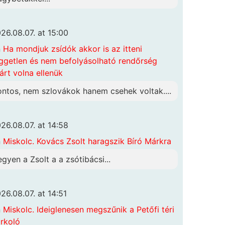
26.08.07. at 15:00
n
Ha mondjuk zsídók akkor is az itteni
ggetlen és nem befolyásolható rendőrség
járt volna ellenük
ontos, nem szlovákok hanem csehek voltak....
26.08.07. at 14:58
n
Miskolc. Kovács Zsolt haragszik Bíró Márkra
egyen a Zsolt a a zsótibácsi...
26.08.07. at 14:51
n
Miskolc. Ideiglenesen megszűnik a Petőfi téri
rkoló