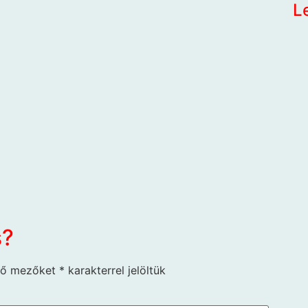
L
s?
ző mezőket
*
karakterrel jelöltük