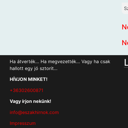
S
N
N
Ha átverték… Ha megvezették… Vagy ha csak
hallott egy jó sztorit…
HÍVJON MINKET!
+36302600871
Vagy írjon nekünk!
info@eszakhirnok.com
Impresszum