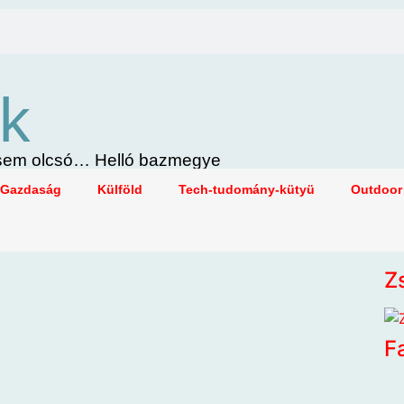
k
i sem olcsó… Helló bazmegye
Gazdaság
Külföld
Tech-tudomány-kütyü
Outdoor
Z
F