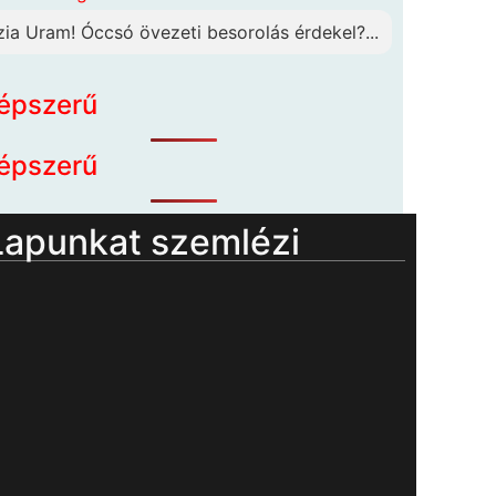
zia Uram! Óccsó övezeti besorolás érdekel?...
épszerű
épszerű
Lapunkat szemlézi