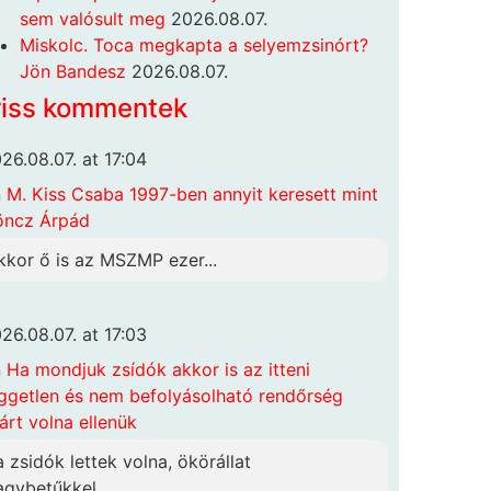
sem valósult meg
2026.08.07.
Miskolc. Toca megkapta a selyemzsinórt?
Jön Bandesz
2026.08.07.
riss kommentek
26.08.07. at 17:04
n
M. Kiss Csaba 1997-ben annyit keresett mint
öncz Árpád
kkor ő is az MSZMP ezer...
26.08.07. at 17:03
n
Ha mondjuk zsídók akkor is az itteni
ggetlen és nem befolyásolható rendőrség
járt volna ellenük
a zsidók lettek volna, ökörállat
agybetűkkel...