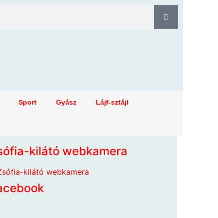
Sport
Gyász
Lájf-sztájl
sófia-kilátó webkamera
acebook