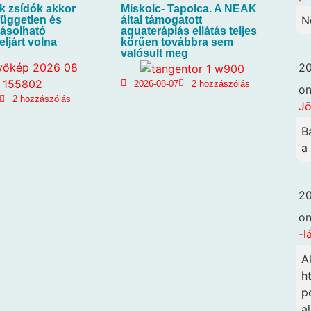
k zsídók akkor
Miskolc- Tapolca. A NEAK
N
 független és
által támogatott
ásolható
aquaterápiás ellátás teljes
ljárt volna
körűen továbbra sem
valósult meg
20
2026-08-07
2 hozzászólás
o
2 hozzászólás
Jö
B
a
20
o
-l
A
h
p
a