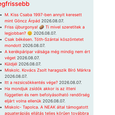
egfrissebb
M. Kiss Csaba 1997-ben annyit keresett
mint Göncz Árpád
2026.08.07.
Friss újburgonya! 🥔 Ti mivel szeretitek a
legjobban? 😊
2026.08.07.
Csak békésen. Tóth-Szántai köszöntetet
mondott
2026.08.07.
A kerékpáripar válsága még mindig nem ért
véget
2026.08.07.
Küldjél
2026.08.07.
Miskolc. Kovács Zsolt haragszik Bíró Márkra
2026.08.07.
Itt a rezsicsökkentés vége?
2026.08.07.
Ha mondjuk zsídók akkor is az itteni
független és nem befolyásolható rendőrség
eljárt volna ellenük
2026.08.07.
Miskolc- Tapolca. A NEAK által támogatott
aquaterápiás ellátás teljes körűen továbbra