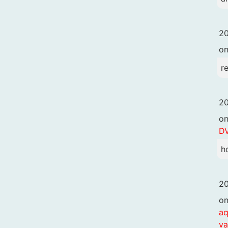
20
o
r
20
o
DV
h
20
o
aq
va