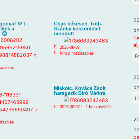
20
gonya! 🥔 Ti
Csak békésen. Tóth-
titek a
Szántai köszöntetet
o
 😊
mondott
fü
el
2026-08-07
Nincs hozzászólás
F
zászólás
20
o
Miskolc. Kovács Zsolt
haragszik Bíró Márkra
L
2026-08-07
1 hozzászólás
20
zászólás
o
pa