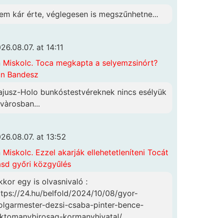
em kár érte, véglegesen is megszűnhetne...
26.08.07. at 14:11
n
Miskolc. Toca megkapta a selyemzsinórt?
n Bandesz
ajusz-Holo bunkóstestvéreknek nincs esélyük
 vàrosban...
26.08.07. at 13:52
n
Miskolc. Ezzel akarják ellehetetleníteni Tocát
ásd győri közgyűlés
kkor egy is olvasnivaló :
ttps://24.hu/belfold/2024/10/08/gyor-
olgarmester-dezsi-csaba-pinter-bence-
lktomanybirosag-kormanyhivatal/...