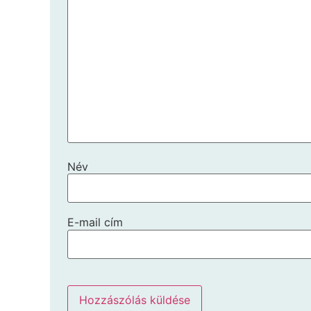
Név
E-mail cím