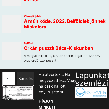
Lapunka
Ha átverték… Ha
Keresés
megvezették… Vagy
szemlézi
ha csak hallott
egy jó sztorit…
HÍVJON
MINKET!