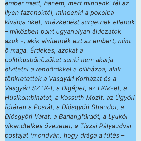
ember miatt, hanem, mert mindenki fél az
ilyen fazonoktól, mindenki a pokolba
kívánja őket, intézkedést sürgetnek ellenük
– miközben pont ugyanolyan áldozatok
azok -, akik elvitetnék ezt az embert, mint
ő maga. Érdekes, azokat a
politikusbűnözőket senki nem akarja
elvitetni a rendőrökkel a diliházba, akik
tönkretették a Vasgyári Kórházat és a
Vasgyári SZTK-t, a Digépet, az LKM-et, a
Húsikombinátot, a Kossuth Mozit, az Úgyőri
főtéren a Postát, a Diósgyőri Strandot, a
Diósgyőri Várat, a Barlangfürdőt, a Lyukói
víkendtelkes övezetet, a Tiszai Pályaudvar
postáját (mondván, hogy drága a fűtés –