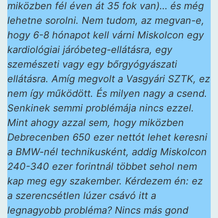
miközben fél éven át 35 fok van)… és még
lehetne sorolni. Nem tudom, az megvan-e,
hogy 6-8 hónapot kell várni Miskolcon egy
kardiológiai járóbeteg-ellátásra, egy
szemészeti vagy egy bőrgyógyászati
ellátásra. Amíg megvolt a Vasgyári SZTK, ez
nem így működött. És milyen nagy a csend.
Senkinek semmi problémája nincs ezzel.
Mint ahogy azzal sem, hogy miközben
Debrecenben 650 ezer nettót lehet keresni
a BMW-nél technikusként, addig Miskolcon
240-340 ezer forintnál többet sehol nem
kap meg egy szakember. Kérdezem én: ez
a szerencsétlen lúzer csávó itt a
legnagyobb probléma? Nincs más gond