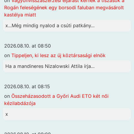
on
Vagyonvisszaszerzési eljárást kérnek a tiszások a
Rogán feleségének egy borsodi faluban megvásárolt
kastélya miatt
x...Még mindig nyalod a csúti patkány...
2026.08.10. at 08:50
on
Tippeljen, ki lesz az új köztársasági elnök
Ha a mandineres Nizalowski Attila írja...
2026.08.10. at 08:15
on
Összeházasodott a Győri Audi ETO két női
kézilabdázója
x