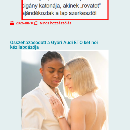
2026-08-10
Nincs hozzászólás
Összeházasodott a Győri Audi ETO két női
kézilabdázója