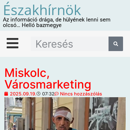
Északhírnök
Az információ drága, de hülyének lenni sem
olcsó… Helló bazmegye
Miskolc,
Városmarketing
2025.09.19.
07:32
Nincs hozzászólás