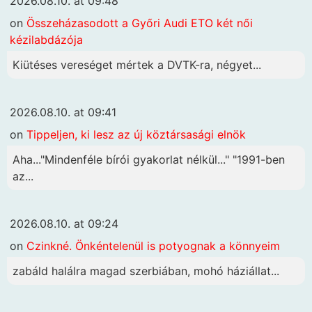
2026.08.10. at 09:48
on
Összeházasodott a Győri Audi ETO két női
kézilabdázója
Kiütéses vereséget mértek a DVTK-ra, négyet...
2026.08.10. at 09:41
on
Tippeljen, ki lesz az új köztársasági elnök
Aha..."Mindenféle bírói gyakorlat nélkül..." "1991-ben
az...
2026.08.10. at 09:24
on
Czinkné. Önkéntelenül is potyognak a könnyeim
zabáld halálra magad szerbiában, mohó háziállat...