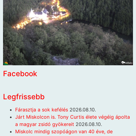
Facebook
Legfrissebb
Fárasztja a sok kefélés
2026.08.10.
Járt Miskolcon is. Tony Curtis élete végéig ápolta
a magyar zsidó gyökereit
2026.08.10.
Miskolc mindig szopóágon van 40 éve, de