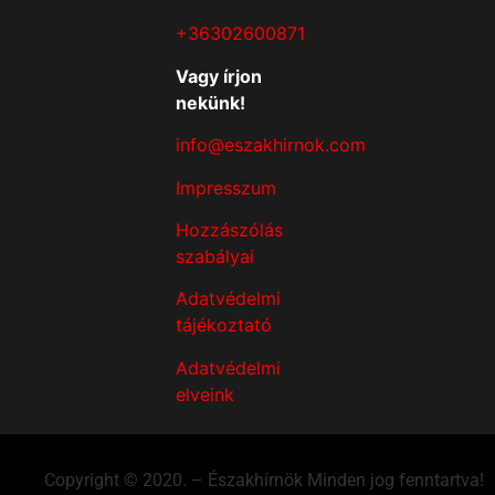
+36302600871
Vagy írjon
nekünk!
info@eszakhirnok.com
Impresszum
Hozzászólás
szabályai
Adatvédelmi
tájékoztató
Adatvédelmi
elveink
Copyright © 2020. – Északhírnök Minden jog fenntartva!