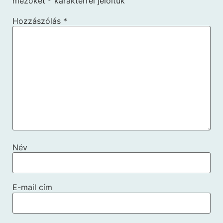
mezőket
*
karakterrel jelöltük
Hozzászólás
*
Név
E-mail cím