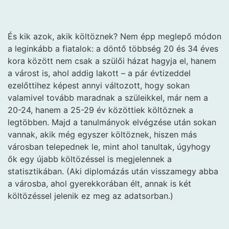
És kik azok, akik költöznek? Nem épp meglepő módon
a leginkább a fiatalok: a döntő többség 20 és 34 éves
kora között nem csak a szülői házat hagyja el, hanem
a várost is, ahol addig lakott – a pár évtizeddel
ezelőttihez képest annyi változott, hogy sokan
valamivel tovább maradnak a szüleikkel, már nem a
20-24, hanem a 25-29 év közöttiek költöznek a
legtöbben. Majd a tanulmányok elvégzése után sokan
vannak, akik még egyszer költöznek, hiszen más
városban telepednek le, mint ahol tanultak, úgyhogy
ők egy újabb költözéssel is megjelennek a
statisztikában. (Aki diplomázás után visszamegy abba
a városba, ahol gyerekkorában élt, annak is két
költözéssel jelenik ez meg az adatsorban.)