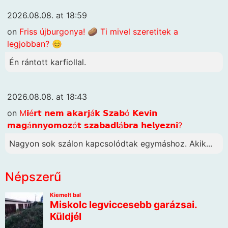
2026.08.08. at 18:59
on
Friss újburgonya! 🥔 Ti mivel szeretitek a
legjobban? 😊
Én rántott karfiollal.
2026.08.08. at 18:43
on
M𝗶é𝗿𝘁 𝗻𝗲𝗺 𝗮𝗸𝗮𝗿𝗷á𝗸 𝗦𝘇𝗮𝗯ó 𝗞𝗲𝘃𝗶𝗻
𝗺𝗮𝗴á𝗻𝗻𝘆𝗼𝗺𝗼𝘇ó𝘁 𝘀𝘇𝗮𝗯𝗮𝗱𝗹á𝗯𝗿𝗮 𝗵𝗲𝗹𝘆𝗲𝘇𝗻𝗶?
Nagyon sok szálon kapcsolódtak egymáshoz. Akik...
Népszerű