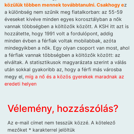
közülük többen mennek továbbtanulni. Csakhogy e
z
a különbség nem szűnik meg fiatalkorban: az 55-59
éveseket kivéve minden egyes korosztályban a nők
vannak többségben a költözők között. A KSH itt azt is
hozzátette, hogy 1991 volt a fordulópont, addig
minden évben a férfiak voltak mobilabbak, azóta
mindegyikben a nők. Egy olyan csoport van most, ahol
a férfiak vannak többségben a költözők között: az
elváltak. A statisztikusok magyarázata szerint a válás
után sokkal gyakoribb az, hogy a férfi más városba
megy el,
míg a nő és a közös gyerekek maradnak az
eredeti helyen
Vélemény, hozzászólás?
Az e-mail címet nem tesszük közzé.
A kötelező
mezőket
*
karakterrel jelöltük