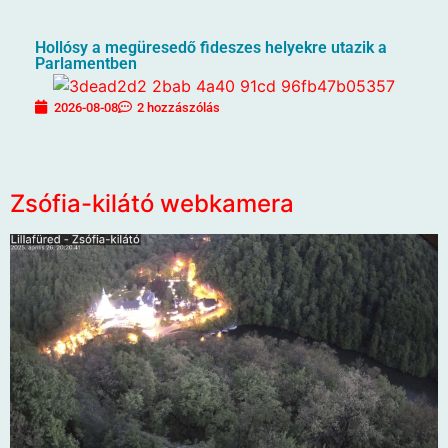
Hollósy a megüresedő fideszes helyekre utazik a
Parlamentben
2026-08-08
2 hozzászólás
Zsófia-kilátó webkamera