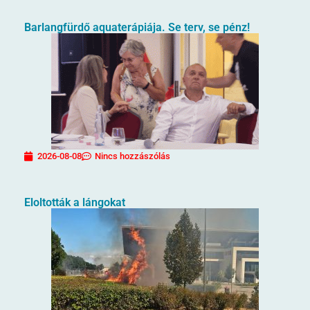
Barlangfürdő aquaterápiája. Se terv, se pénz!
2026-08-08
Nincs hozzászólás
Eloltották a lángokat