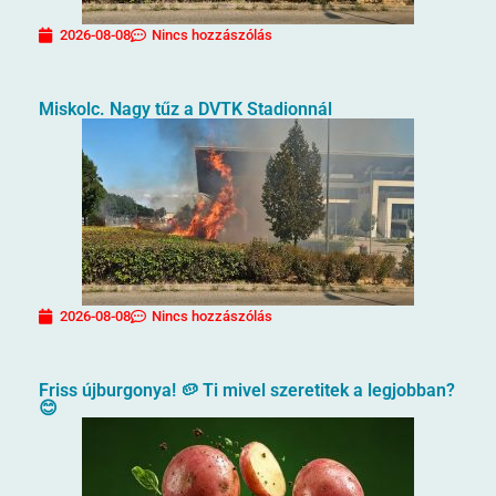
2026-08-08
Nincs hozzászólás
Miskolc. Nagy tűz a DVTK Stadionnál
2026-08-08
Nincs hozzászólás
Friss újburgonya! 🥔 Ti mivel szeretitek a legjobban?
😊