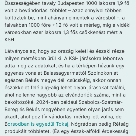
Összességében tavaly Budapesten 1000 lakosra 1,9 fő
volt a bevándorlási többlet – azaz ennyivel többen
költöztek be, mint ahányan elmentek a városból –, a
falvakban 1000 főre +1,2 fő volt a mérleg, míg a vidéki
városokban ezer lakosra 1,3 fős csökkenést mért a
KSH.
Látványos az, hogy az ország keleti és északi része
milyen mértékben ürül ki. A KSH járásokra lebontva
adta meg az adatokat, és ha a térképen húzunk egy
egyenes vonalat Balassagyarmattól Szolnokon át
egészen Békés megye déli csücskéig, akkor onnan
északkelet felé alig-alig lehet olyan járásokat találni,
ahol ne lenne nagyobb az elvándorlók száma, mint a
beköltözőké. 2024-ben például Szabolcs-Szatmár-
Bereg és Békés megyében egyetlen olyan járás sem
akadt, ahol pozitív vándorlási mérleg lett volna, de
B
orsodban is egyedül Tokaj,
Nógrádban pedig Rétság
produkált többletet. (És egy észak-alföldi érdekesség: