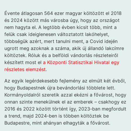
Évente átlagosan 564 ezer magyar költözött el 2018
és 2024 között más városba úgy, hogy az országot
nem hagyta el. A legtöbb évben kicsit több, mint a
felük csak ideiglenesen változtatott lakóhelyet,
többségük azért, mert tanulni ment, a Covid idején
ugrott meg azoknak a száma, akik új állandó lakcímre
költöztek. Róluk és a belföldi vándorlás részleteiről
készített most el
a Központi Statisztikai Hivatal egy
részletes elemzést
.
Az egyik legérdekesebb fejlemény az elmúlt két évből,
hogy Budapestnek újra bevándorlási többlete lett.
Kormányoldalról szeretik azzal ekézni a fővárost, hogy
onnan szinte menekülnek el az emberek – csakhogy ez
2016 és 2022 között történt így, 2023-ban megfordult
a trend, majd 2024-ben is többen költöztek be
Budapestre, mint ahányan elhagyták a fővárost.