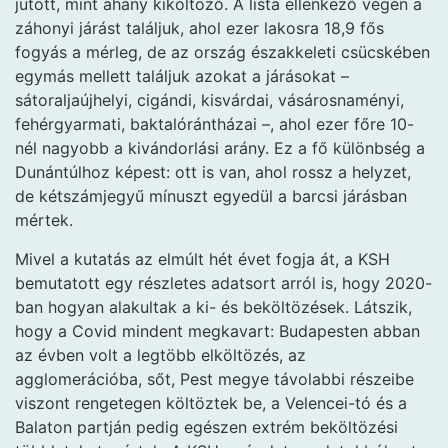
jutott, mint ahány kiköltöző. A lista ellenkező végén a
záhonyi járást találjuk, ahol ezer lakosra 18,9 fős
fogyás a mérleg, de az ország északkeleti csücskében
egymás mellett találjuk azokat a járásokat –
sátoraljaújhelyi, cigándi, kisvárdai, vásárosnaményi,
fehérgyarmati, baktalórántházai –, ahol ezer főre 10-
nél nagyobb a kivándorlási arány. Ez a fő különbség a
Dunántúlhoz képest: ott is van, ahol rossz a helyzet,
de kétszámjegyű mínuszt egyedül a barcsi járásban
mértek.
Mivel a kutatás az elmúlt hét évet fogja át, a KSH
bemutatott egy részletes adatsort arról is, hogy 2020-
ban hogyan alakultak a ki- és beköltözések. Látszik,
hogy a Covid mindent megkavart: Budapesten abban
az évben volt a legtöbb elköltözés, az
agglomerációba, sőt, Pest megye távolabbi részeibe
viszont rengetegen költöztek be, a Velencei-tó és a
Balaton partján pedig egészen extrém beköltözési