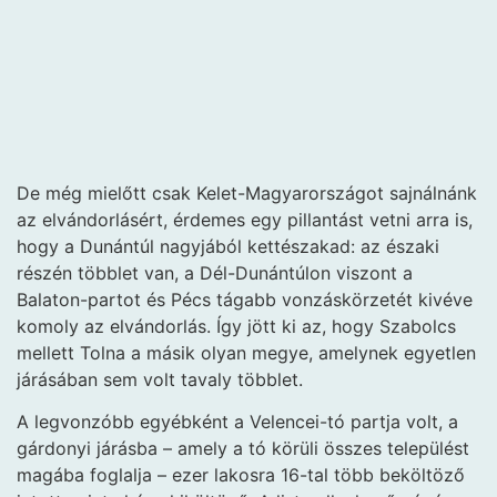
De még mielőtt csak Kelet-Magyarországot sajnálnánk
az elvándorlásért, érdemes egy pillantást vetni arra is,
hogy a Dunántúl nagyjából kettészakad: az északi
részén többlet van, a Dél-Dunántúlon viszont a
Balaton-partot és Pécs tágabb vonzáskörzetét kivéve
komoly az elvándorlás. Így jött ki az, hogy Szabolcs
mellett Tolna a másik olyan megye, amelynek egyetlen
járásában sem volt tavaly többlet.
A legvonzóbb egyébként a Velencei-tó partja volt, a
gárdonyi járásba – amely a tó körüli összes települést
magába foglalja – ezer lakosra 16-tal több beköltöző