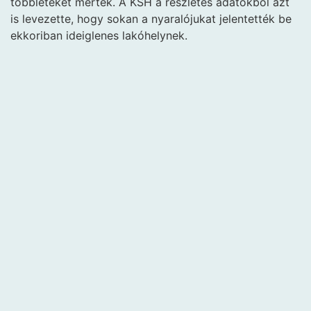
többleteket mértek. A KSH a részletes adatokból azt
is levezette, hogy sokan a nyaralójukat jelentették be
ekkoriban ideiglenes lakóhelynek.