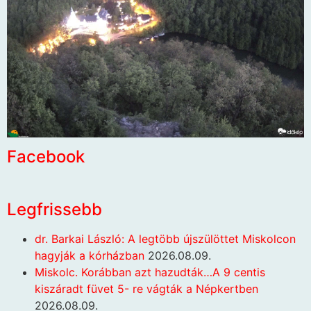
Facebook
Legfrissebb
dr. Barkai László: A legtöbb újszülöttet Miskolcon
hagyják a kórházban
2026.08.09.
Miskolc. Korábban azt hazudták…A 9 centis
kiszáradt füvet 5- re vágták a Népkertben
2026.08.09.