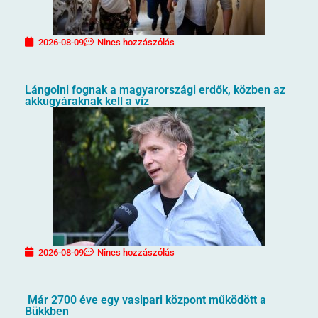
2026-08-09
Nincs hozzászólás
Lángolni fognak a magyarországi erdők, közben az
akkugyáraknak kell a víz
2026-08-09
Nincs hozzászólás
Már 2700 éve egy vasipari központ működött a
Bükkben