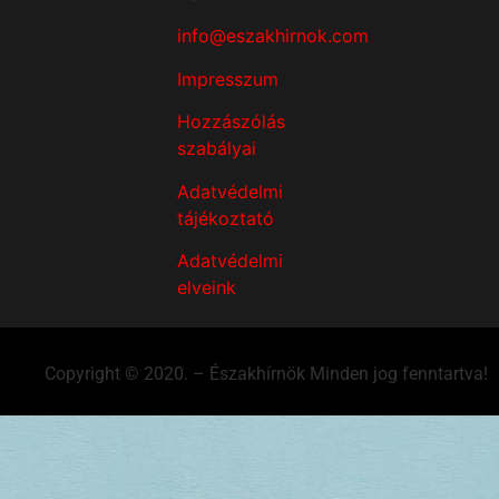
info@eszakhirnok.com
Impresszum
Hozzászólás
szabályai
Adatvédelmi
tájékoztató
Adatvédelmi
elveink
Copyright © 2020. – Északhírnök Minden jog fenntartva!