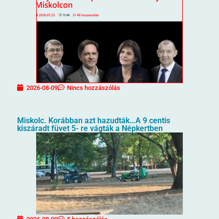
2026-08-09
Nincs hozzászólás
Miskolc. Korábban azt hazudták…A 9 centis
kiszáradt füvet 5- re vágták a Népkertben