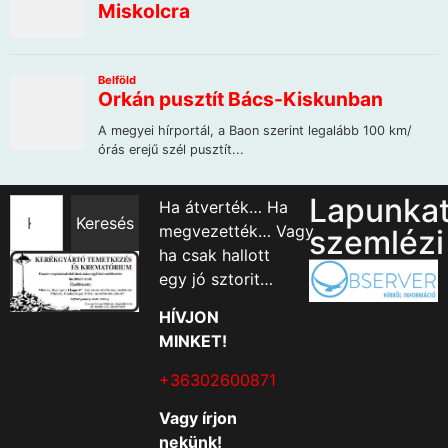
Lapunka
Ha átverték… Ha
Keresés
megvezették… Vagy
szemlézi
ha csak hallott
egy jó sztorit…
HÍVJON
MINKET!
+36302600871
Vagy írjon
nekünk!