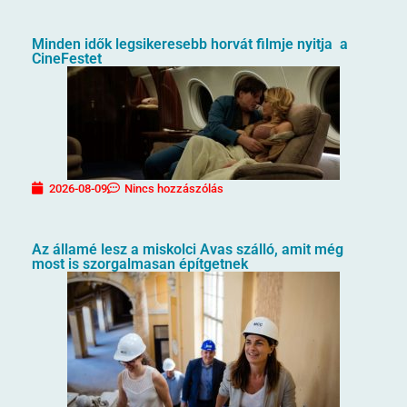
Minden idők legsikeresebb horvát filmje nyitja a
CineFestet
2026-08-09
Nincs hozzászólás
Az államé lesz a miskolci Avas szálló, amit még
most is szorgalmasan építgetnek