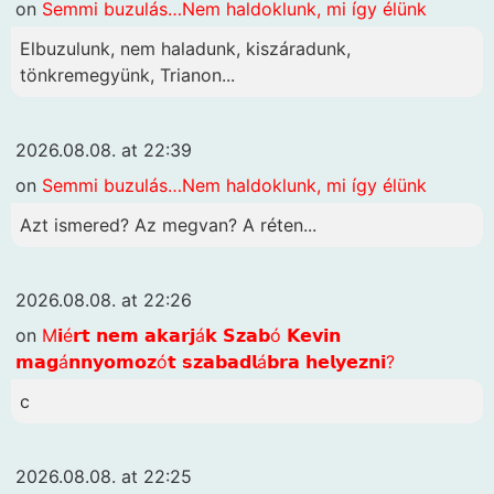
on
Semmi buzulás…Nem haldoklunk, mi így élünk
Elbuzulunk, nem haladunk, kiszáradunk,
tönkremegyünk, Trianon...
2026.08.08. at 22:39
on
Semmi buzulás…Nem haldoklunk, mi így élünk
Azt ismered? Az megvan? A réten...
2026.08.08. at 22:26
on
M𝗶é𝗿𝘁 𝗻𝗲𝗺 𝗮𝗸𝗮𝗿𝗷á𝗸 𝗦𝘇𝗮𝗯ó 𝗞𝗲𝘃𝗶𝗻
𝗺𝗮𝗴á𝗻𝗻𝘆𝗼𝗺𝗼𝘇ó𝘁 𝘀𝘇𝗮𝗯𝗮𝗱𝗹á𝗯𝗿𝗮 𝗵𝗲𝗹𝘆𝗲𝘇𝗻𝗶?
c
2026.08.08. at 22:25