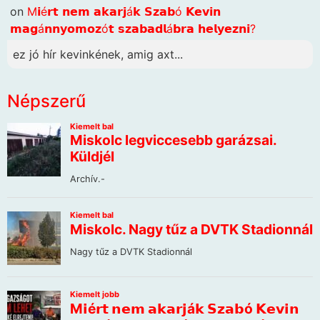
on
M𝗶é𝗿𝘁 𝗻𝗲𝗺 𝗮𝗸𝗮𝗿𝗷á𝗸 𝗦𝘇𝗮𝗯ó 𝗞𝗲𝘃𝗶𝗻
𝗺𝗮𝗴á𝗻𝗻𝘆𝗼𝗺𝗼𝘇ó𝘁 𝘀𝘇𝗮𝗯𝗮𝗱𝗹á𝗯𝗿𝗮 𝗵𝗲𝗹𝘆𝗲𝘇𝗻𝗶?
ez jó hír kevinkének, amig axt...
Népszerű