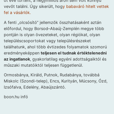
öt éve történt, a négymilliós áron sem volt könnyű
vevőt találni. Úgy sikerült, hog
y babaváró hitelt vettek
fel a vásárlók.
A fenti „olcsósító” jellemzők összhatásaként aztán
előfordul, hogy Borsod–Abaúj-Zemplén megye több
pontján is olyan övezeteket, olyan régiókat, olyan
településcsoportokat vagy településrészeket
találhatunk, ahol több évtizedes folyamatok szomorú
eredményeképpen
teljesen el tudnak értéktelenedni
az ingatlanok
, gyakorlatilag egyéni adottságaiktól és
műszaki mutatóiktól teljesen függetlenül.
Ormosbánya, Királd, Putnok, Rudabánya, továbbá
Miskolc (Szondi-telep), Encs, Kurityán, Múcsony, Ózd,
Izsófalva, Edelény, Abaújszántó.
boon.hu infó