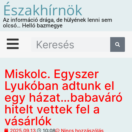
Északhírnök
Az információ drága, de hülyének lenni sem
olcsó… Helló bazmegye
Miskolc. Egyszer
Lyukóban adtunk el
egy házat…babaváró
hitelt vettek fel a
vásárlók
2025.09.13.
10:08
Nincs hozzászólás