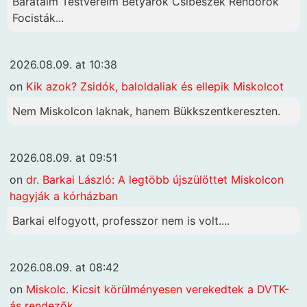
Barataim Testvéreim Betyárok Csibészek Rendőrök
Focisták...
2026.08.09. at 10:38
on
Kik azok? Zsidók, baloldaliak és ellepik Miskolcot
Nem Miskolcon laknak, hanem Bükkszentkereszten.
2026.08.09. at 09:51
on
dr. Barkai László: A legtöbb újszülöttet Miskolcon
hagyják a kórházban
Barkai elfogyott, professzor nem is volt....
2026.08.09. at 08:42
on
Miskolc. Kicsit körülményesen verekedtek a DVTK-
ás rendezők