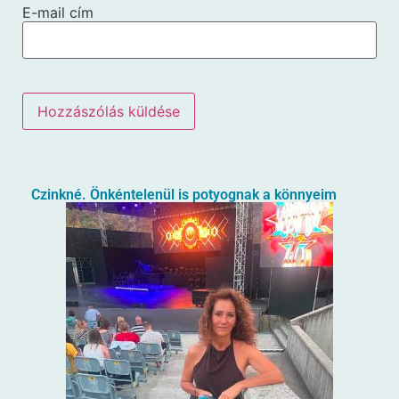
E-mail cím
Czinkné. Önkéntelenül is potyognak a könnyeim