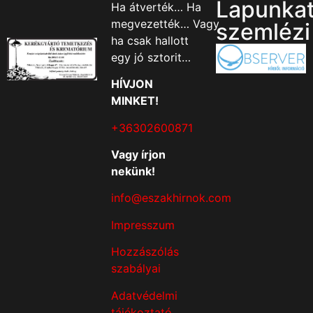
Lapunka
Ha átverték… Ha
megvezették… Vagy
szemlézi
ha csak hallott
egy jó sztorit…
HÍVJON
MINKET!
+36302600871
Vagy írjon
nekünk!
info@eszakhirnok.com
Impresszum
Hozzászólás
szabályai
Adatvédelmi
tájékoztató