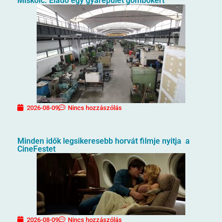
Miskolc. Eladó egy gyárépület gombokért
2026-08-09
Nincs hozzászólás
Minden idők legsikeresebb horvát filmje nyitja a
CineFestet
2026-08-09
Nincs hozzászólás