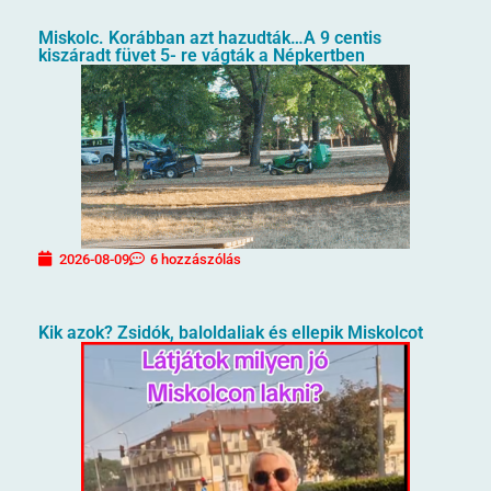
Miskolc. Korábban azt hazudták…A 9 centis
kiszáradt füvet 5- re vágták a Népkertben
2026-08-09
6 hozzászólás
Kik azok? Zsidók, baloldaliak és ellepik Miskolcot