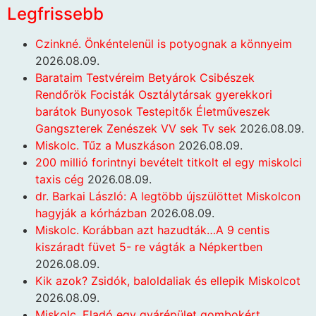
Legfrissebb
Czinkné. Önkéntelenül is potyognak a könnyeim
2026.08.09.
Barataim Testvéreim Betyárok Csibészek
Rendőrök Focisták Osztálytársak gyerekkori
barátok Bunyosok Testepitők Életműveszek
Gangszterek Zenészek VV sek Tv sek
2026.08.09.
Miskolc. Tűz a Muszkáson
2026.08.09.
200 millió forintnyi bevételt titkolt el egy miskolci
taxis cég
2026.08.09.
dr. Barkai László: A legtöbb újszülöttet Miskolcon
hagyják a kórházban
2026.08.09.
Miskolc. Korábban azt hazudták…A 9 centis
kiszáradt füvet 5- re vágták a Népkertben
2026.08.09.
Kik azok? Zsidók, baloldaliak és ellepik Miskolcot
2026.08.09.
Miskolc. Eladó egy gyárépület gombokért