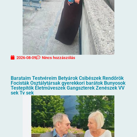
2026-08-09
Nincs hozzászólás
Barataim Testvéreim Betyárok Csibészek Rendőrök
Focisták Osztálytársak gyerekkori barátok Bunyosok
Testepitők Életműveszek Gangszterek Zenészek VV
sek Tv sek