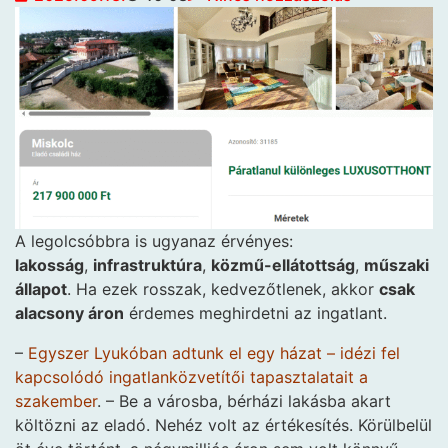
A legolcsóbbra is ugyanaz érvényes:
lakosság
,
infrastruktúra
,
közmű-ellátottság
,
műszaki
állapot
. Ha ezek rosszak, kedvezőtlenek, akkor
csak
alacsony áron
érdemes meghirdetni az ingatlant.
–
Egyszer Lyukóban adtunk el egy házat – idézi fel
kapcsolódó ingatlanközvetítői tapasztalatait a
szakember
. – Be a városba, bérházi lakásba akart
költözni az eladó. Nehéz volt az értékesítés. Körülbelül