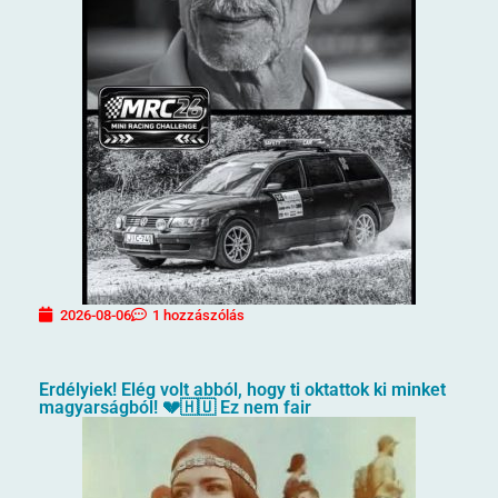
2026-08-06
1 hozzászólás
Erdélyiek! Elég volt abból, hogy ti oktattok ki minket
magyarságból! 💔🇭🇺 Ez nem fair