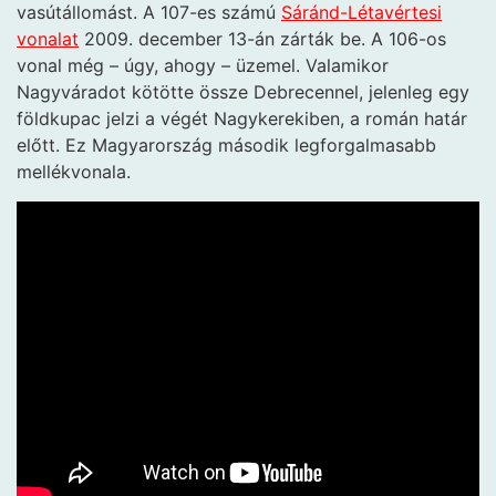
vasútállomást. A 107-es számú
Sáránd-Létavértesi
vonalat
2009. december 13-án zárták be. A 106-os
vonal még – úgy, ahogy – üzemel. Valamikor
Nagyváradot kötötte össze Debrecennel, jelenleg egy
földkupac jelzi a végét Nagykerekiben, a román határ
előtt. Ez Magyarország második legforgalmasabb
mellékvonala.