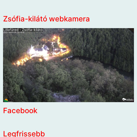
Zsófia-kilátó webkamera
Facebook
Legfrissebb