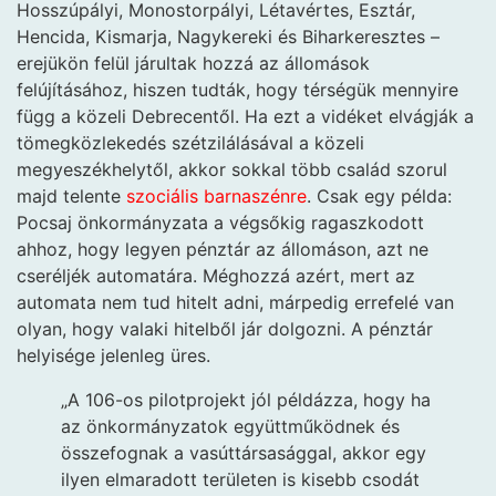
Hosszúpályi, Monostorpályi, Létavértes, Esztár,
Hencida, Kismarja, Nagykereki és Biharkeresztes –
erejükön felül járultak hozzá az állomások
felújításához, hiszen tudták, hogy térségük mennyire
függ a közeli Debrecentől. Ha ezt a vidéket elvágják a
tömegközlekedés szétzilálásával a közeli
megyeszékhelytől, akkor sokkal több család szorul
majd telente
szociális barnaszénre
. Csak egy példa:
Pocsaj önkormányzata a végsőkig ragaszkodott
ahhoz, hogy legyen pénztár az állomáson, azt ne
cseréljék automatára. Méghozzá azért, mert az
automata nem tud hitelt adni, márpedig errefelé van
olyan, hogy valaki hitelből jár dolgozni. A pénztár
helyisége jelenleg üres.
„A 106-os pilotprojekt jól példázza, hogy ha
az önkormányzatok együttműködnek és
összefognak a vasúttársasággal, akkor egy
ilyen elmaradott területen is kisebb csodát