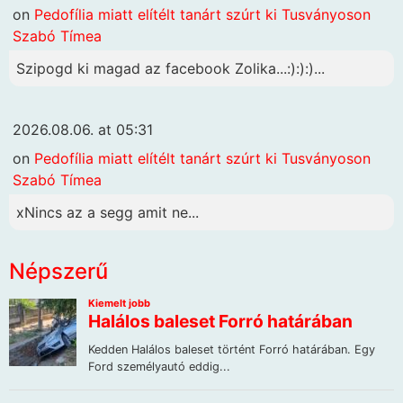
on
Pedofília miatt elítélt tanárt szúrt ki Tusványoson
Szabó Tímea
Szipogd ki magad az facebook Zolika...:):):)...
2026.08.06. at 05:31
on
Pedofília miatt elítélt tanárt szúrt ki Tusványoson
Szabó Tímea
xNincs az a segg amit ne...
Népszerű