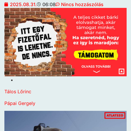
2025.08.31.
06:08
Nincs hozzászólás
Tálos Lőrinc
Pápai Gergely