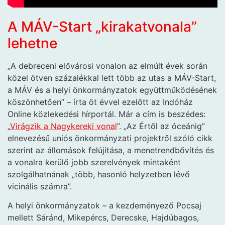
A MÁV-Start „kirakatvonala”
lehetne
„A debreceni elővárosi vonalon az elmúlt évek során
közel ötven százalékkal lett több az utas a MÁV-Start,
a MÁV és a helyi önkormányzatok együttműködésének
köszönhetően” – írta öt évvel ezelőtt az Indóház
Online közlekedési hírportál. Már a cím is beszédes:
„
Virágzik a Nagykereki vonal
”. „Az Értől az óceánig”
elnevezésű uniós önkormányzati projektről szóló cikk
szerint az állomások felújítása, a menetrendbővítés és
a vonalra kerülő jobb szerelvények mintaként
szolgálhatnának „több, hasonló helyzetben lévő
vicinális számra”.
A helyi önkormányzatok – a kezdeményező Pocsaj
mellett Sáránd, Mikepércs, Derecske, Hajdúbagos,