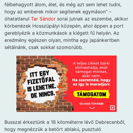
félbehagyott álom, élet, és még azt sem lehet tudni,
hogy az emberek mikor segítenek egymáson” –
óhatatlanul
Tar Sándor
sorai jutnak az eszembe, akikor
körbenézek Hosszúpályi közepén, ahol éppen a port
gereblyézik a közmunkások a kiégett fű helyén. Az
eredmény egészen olyan, mintha egy japánkertben
sétálnánk, csak sokkal szomorúbb.
Busszal érkeztünk a 18 kilométerre lévő Debrecenből,
hogy megnézzük a betört ablakú, pusztuló