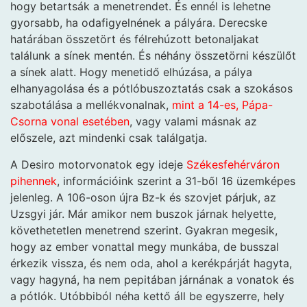
hogy betartsák a menetrendet. És ennél is lehetne
gyorsabb, ha odafigyelnének a pályára. Derecske
határában összetört és félrehúzott betonaljakat
találunk a sínek mentén. És néhány összetörni készülőt
a sínek alatt. Hogy menetidő elhúzása, a pálya
elhanyagolása és a pótlóbuszoztatás csak a szokásos
szabotálása a mellékvonalnak,
mint a 14-es, Pápa-
Csorna vonal esetében
, vagy valami másnak az
előszele, azt mindenki csak találgatja.
A Desiro motorvonatok egy ideje
Székesfehérváron
pihennek
, információink szerint a 31-ből 16 üzemképes
jelenleg. A 106-oson újra Bz-k és szovjet párjuk, az
Uzsgyi jár. Már amikor nem buszok járnak helyette,
követhetetlen menetrend szerint. Gyakran megesik,
hogy az ember vonattal megy munkába, de busszal
érkezik vissza, és nem oda, ahol a kerékpárját hagyta,
vagy hagyná, ha nem pepitában járnának a vonatok és
a pótlók. Utóbbiból néha kettő áll be egyszerre, hely