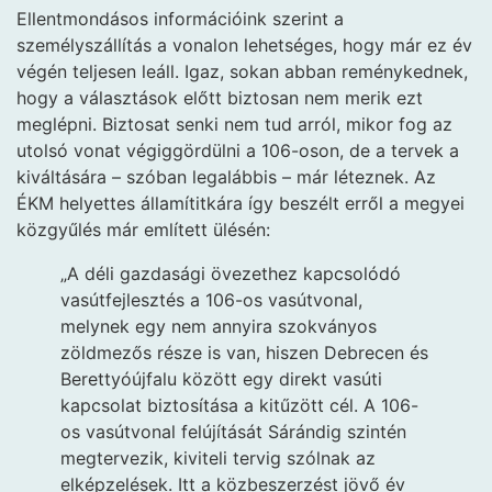
Ellentmondásos információink szerint a
személyszállítás a vonalon lehetséges, hogy már ez év
végén teljesen leáll. Igaz, sokan abban reménykednek,
hogy a választások előtt biztosan nem merik ezt
meglépni. Biztosat senki nem tud arról, mikor fog az
utolsó vonat végiggördülni a 106-oson, de a tervek a
kiváltására – szóban legalábbis – már léteznek. Az
ÉKM helyettes államítitkára így beszélt erről a megyei
közgyűlés már említett ülésén:
„A déli gazdasági övezethez kapcsolódó
vasútfejlesztés a 106-os vasútvonal,
melynek egy nem annyira szokványos
zöldmezős része is van, hiszen Debrecen és
Berettyóújfalu között egy direkt vasúti
kapcsolat biztosítása a kitűzött cél. A 106-
os vasútvonal felújítását Sárándig szintén
megtervezik, kiviteli tervig szólnak az
elképzelések. Itt a közbeszerzést jövő év