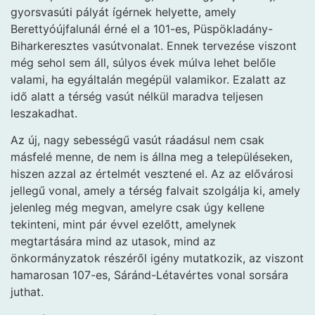
gyorsvasúti pályát ígérnek helyette, amely
Berettyóújfalunál érné el a 101-es, Püspökladány-
Biharkeresztes vasútvonalat. Ennek tervezése viszont
még sehol sem áll, súlyos évek múlva lehet belőle
valami, ha egyáltalán megépül valamikor. Ezalatt az
idő alatt a térség vasút nélkül maradva teljesen
leszakadhat.
Az új, nagy sebességű vasút ráadásul nem csak
másfelé menne, de nem is állna meg a településeken,
hiszen azzal az értelmét vesztené el. Az az elővárosi
jellegű vonal, amely a térség falvait szolgálja ki, amely
jelenleg még megvan, amelyre csak úgy kellene
tekinteni, mint pár évvel ezelőtt, amelynek
megtartására mind az utasok, mind az
önkormányzatok részéről igény mutatkozik, az viszont
hamarosan 107-es, Sáránd-Létavértes vonal sorsára
juthat.