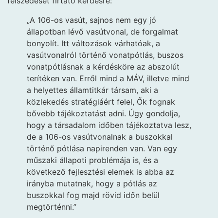
felszedését firtató kérdésre:
„A 106-os vasút, sajnos nem egy jó
állapotban lévő vasútvonal, de forgalmat
bonyolít. Itt változások várhatóak, a
vasútvonalról történő vonatpótlás, buszos
vonatpótlásnak a kérdésköre az abszolút
terítéken van. Erről mind a MÁV, illetve mind
a helyettes államtitkár társam, aki a
közlekedés stratégiáért felel, Ők fognak
bővebb tájékoztatást adni. Úgy gondolja,
hogy a társadalom időben tájékoztatva lesz,
de a 106-os vasútvonalnak a buszokkal
történő pótlása napirenden van. Van egy
műszaki állapoti problémája is, és a
következő fejlesztési elemek is abba az
irányba mutatnak, hogy a pótlás az
buszokkal fog majd rövid időn belül
megtörténni.”