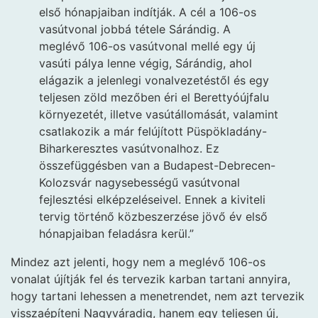
első hónapjaiban indítják. A cél a 106-os
vasútvonal jobbá tétele Sárándig. A
meglévő 106-os vasútvonal mellé egy új
vasúti pálya lenne végig, Sárándig, ahol
elágazik a jelenlegi vonalvezetéstől és egy
teljesen zöld mezőben éri el Berettyóújfalu
környezetét, illetve vasútállomását, valamint
csatlakozik a már felújított Püspökladány-
Biharkeresztes vasútvonalhoz. Ez
összefüggésben van a Budapest-Debrecen-
Kolozsvár nagysebességű vasútvonal
fejlesztési elképzeléseivel. Ennek a kiviteli
tervig történő közbeszerzése jövő év első
hónapjaiban feladásra kerül.”
Mindez azt jelenti, hogy nem a meglévő 106-os
vonalat újítják fel és tervezik karban tartani annyira,
hogy tartani lehessen a menetrendet, nem azt tervezik
visszaépíteni Nagyváradig, hanem egy teljesen új,