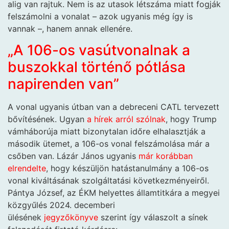
alig van rajtuk. Nem is az utasok létszáma miatt fogják
felszámolni a vonalat – azok ugyanis még így is
vannak –, hanem annak ellenére.
„A 106-os vasútvonalnak a
buszokkal történő pótlása
napirenden van”
A vonal ugyanis útban van a debreceni CATL tervezett
bővítésének. Ugyan
a hírek arról szólnak
, hogy Trump
vámháborúja miatt bizonytalan időre elhalasztják a
második ütemet, a 106-os vonal felszámolása már a
csőben van. Lázár János ugyanis
már korábban
elrendelte
, hogy készüljön hatástanulmány a 106-os
vonal kiváltásának szolgáltatási következményeiről.
Pántya József, az ÉKM helyettes államtitkára a megyei
közgyűlés 2024. decemberi
ülésének
jegyzőkönyve
szerint így válaszolt a sínek