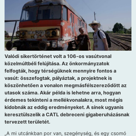
Valódi sikertörténet volt a 106-os vasútvonal
közelmúltbéli felújítása. Az önkormányzatok
felfogták, hogy térségüknek mennyire fontos a
vasút: összefogtak, pályáztak, a projektnek is
köszönhetően a vonalon megmásfélszereződött az
utasok száma. Akár példa is lehetne arra, hogyan
érdemes tekinteni a mellékvonalakra, most mégis
kidobnák az eddig eredményeket. A sínek ugyanis
keresztülszelik a CATL debreceni gigaberuházásnak
tervezett területét.
„A mi utcánkban por van, szegénység, és egy csomó