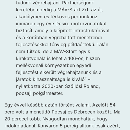
tudunk végrehajtani. Partnerségünk
keretében pedig a MÁV-Start Zrt. az új,
akadálymentes térköves peronokhoz
immáron egy éve Desiro motorvonatokat
biztosít, amely a kiépített infrastruktúrával
és a korábban végrehajtott menetrendi
fejlesztésekkel tényleg példaértékű. Talán
nem túlzok, de a MÁV-Start egyik
kirakatvonala is lehet a 106-os, hiszen
mellékvonali környezetben egyedi
fejlesztést sikerült végrehajtanunk és a
járatok kihasználtsága is kiváló” –
nyilatkozta 2020-ban Szőllősi Roland,
pocsaji polgármester.
Egy évvel később aztán történt valami. Azelőtt 54
perc volt a menetidő Pocsaj és Debrecen között. Ma
20 perccel több. Nyugodtan mondhatjuk, hogy
indokolatlanul. Konyáron 5 percig álltunk csak azért,