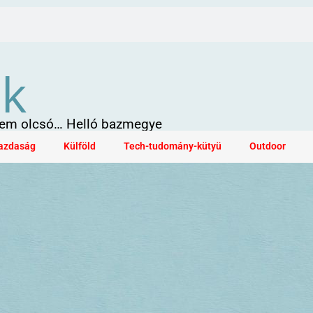
ök
 sem olcsó… Helló bazmegye
azdaság
Külföld
Tech-tudomány-kütyü
Outdoor