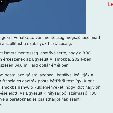
L
omagokra vonatkozó vámmentesség megszűnése miatt
a szállítást a szabályok tisztázásáig.
nt ismert mentesség lehetővé tette, hogy a 800
n érkezzenek az Egyesült Államokba, 2024-ben
szesen 64,6 milliárd dollár értékben.
ostai szolgálatai azonnali hatállyal leállítják a
 francia és osztrák posta hétfőtől tesz így. A brit
Államokba irányuló küldeményeket, hogy időt hagyjon
se előtt. Az Egyesült Királyságból származó, 100
rtve a barátoknak és családtagoknak szánt
i.