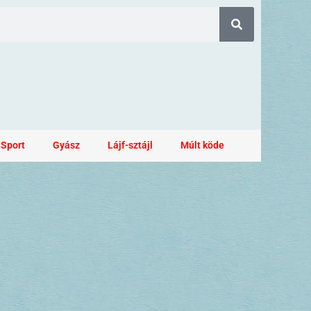
Sport
Gyász
Lájf-sztájl
Múlt köde