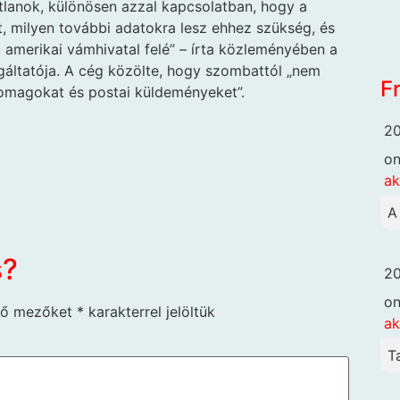
lanok, különösen azzal kapcsolatban, hogy a
, milyen további adatokra lesz ehhez szükség, és
 amerikai vámhivatal felé” – írta közleményében a
áltatója. A cég közölte, hogy szombattól „nem
F
somagokat és postai küldeményeket”.
20
o
ak
A
s?
20
o
ző mezőket
*
karakterrel jelöltük
ak
T