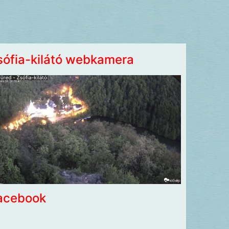
sófia-kilátó webkamera
acebook