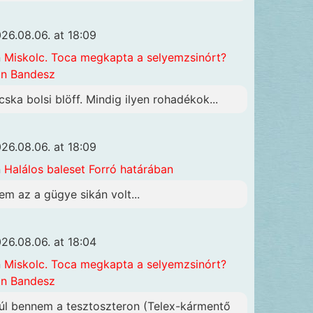
26.08.06. at 18:09
n
Miskolc. Toca megkapta a selyemzsinórt?
n Bandesz
cska bolsi blöff. Mindig ilyen rohadékok...
26.08.06. at 18:09
n
Halálos baleset Forró határában
em az a gügye sikán volt...
26.08.06. at 18:04
n
Miskolc. Toca megkapta a selyemzsinórt?
n Bandesz
úl bennem a tesztoszteron (Telex-kármentő