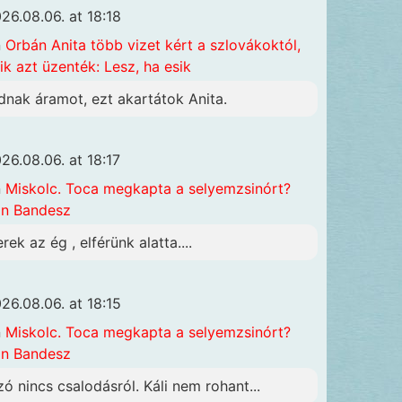
26.08.06. at 18:18
n
Orbán Anita több vizet kért a szlovákoktól,
ik azt üzenték: Lesz, ha esik
dnak áramot, ezt akartátok Anita.
26.08.06. at 18:17
n
Miskolc. Toca megkapta a selyemzsinórt?
n Bandesz
rek az ég , elférünk alatta....
26.08.06. at 18:15
n
Miskolc. Toca megkapta a selyemzsinórt?
n Bandesz
zó nincs csalodásról. Káli nem rohant...