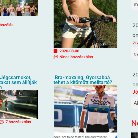
mi
20
ászólás
o
zi
2026-08-06
e
Nincs hozzászólás
20
Jégcsarnokot,
Bra-maxxing. Gyorsabbá
akat sem állítják
tehet a kitömött melltartó?
o
n
Jö
A
N
7 hozzászólás