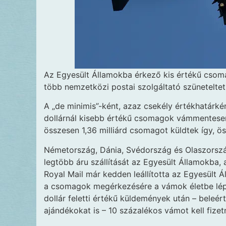
Az Egyesült Államokba érkező kis értékű cs
több nemzetközi postai szolgáltató szünetelteti 
A „de minimis”-ként, azaz csekély értékhatárké
dollárnál kisebb értékű csomagok vámmentese
összesen 1,36 milliárd csomagot küldtek így, ös
Németország, Dánia, Svédország és Olaszország p
legtöbb áru szállítását az Egyesült Államokba, a
Royal Mail már kedden leállította az Egyesült 
a csomagok megérkezésére a vámok életbe lépé
dollár feletti értékű küldemények után – beleé
ajándékokat is – 10 százalékos vámot kell fizetn