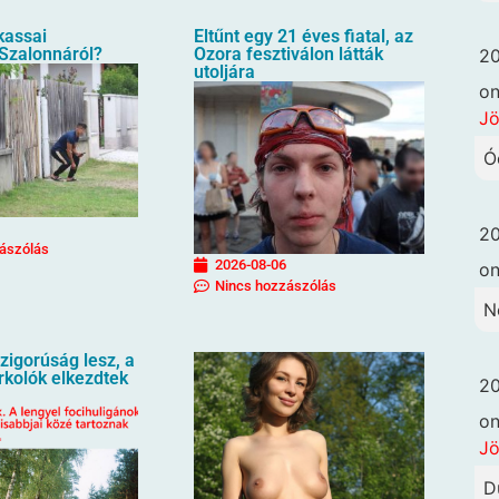
 kassai
Eltűnt egy 21 éves fiatal, az
 Szalonnáról?
Ozora fesztiválon látták
20
utoljára
o
Jö
Ó
20
ászólás
2026-08-06
o
Nincs hozzászólás
N
igorúság lesz, a
urkolók elkezdtek
20
o
Jö
D