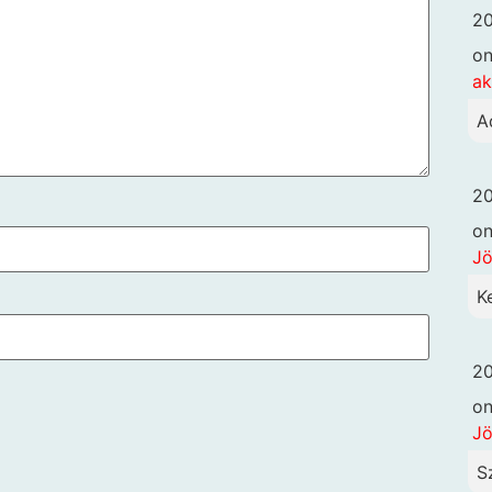
20
o
ak
A
20
o
Jö
Ke
20
o
Jö
S