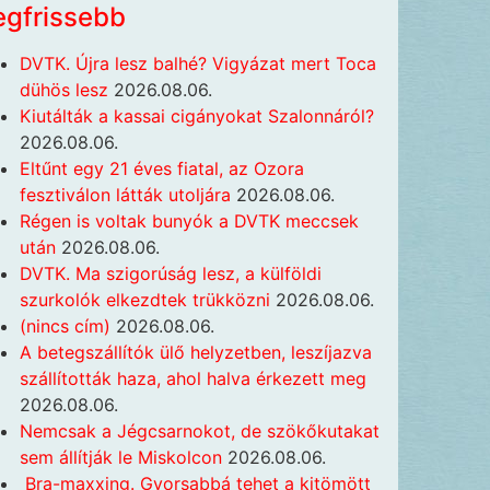
egfrissebb
DVTK. Újra lesz balhé? Vigyázat mert Toca
dühös lesz
2026.08.06.
Kiutálták a kassai cigányokat Szalonnáról?
2026.08.06.
Eltűnt egy 21 éves fiatal, az Ozora
fesztiválon látták utoljára
2026.08.06.
Régen is voltak bunyók a DVTK meccsek
után
2026.08.06.
DVTK. Ma szigorúság lesz, a külföldi
szurkolók elkezdtek trükközni
2026.08.06.
(nincs cím)
2026.08.06.
A betegszállítók ülő helyzetben, leszíjazva
szállították haza, ahol halva érkezett meg
2026.08.06.
Nemcsak a Jégcsarnokot, de szökőkutakat
sem állítják le Miskolcon
2026.08.06.
Bra-maxxing. Gyorsabbá tehet a kitömött