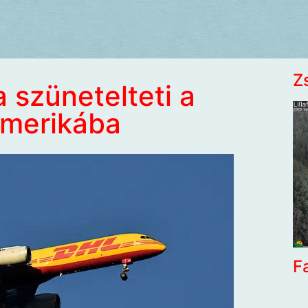
Z
 szünetelteti a
Amerikába
F