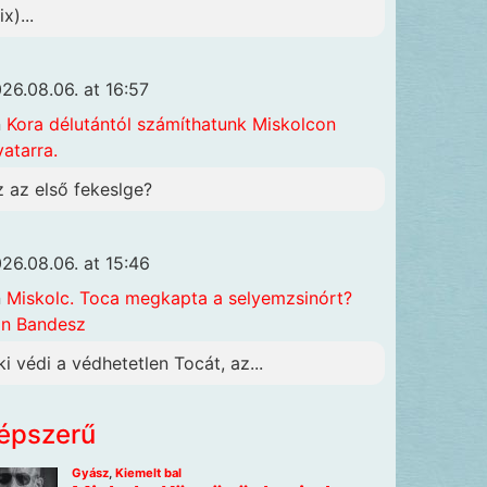
x)...
26.08.06. at 16:57
n
Kora délutántól számíthatunk Miskolcon
vatarra.
z az első fekeslge?
26.08.06. at 15:46
n
Miskolc. Toca megkapta a selyemzsinórt?
n Bandesz
ki védi a védhetetlen Tocát, az...
épszerű