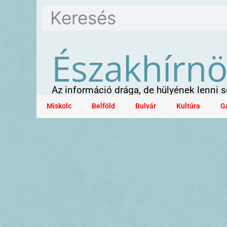
Északhírn
Az információ drága, de hülyének lenni
Miskolc
Belföld
Bulvár
Kultúra
G