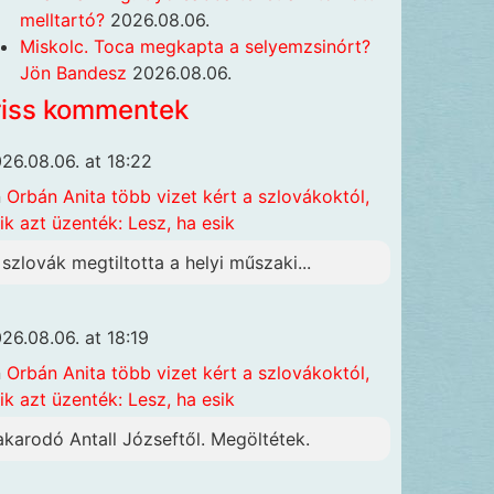
melltartó?
2026.08.06.
Miskolc. Toca megkapta a selyemzsinórt?
Jön Bandesz
2026.08.06.
riss kommentek
26.08.06. at 18:22
n
Orbán Anita több vizet kért a szlovákoktól,
ik azt üzenték: Lesz, ha esik
 szlovák megtiltotta a helyi műszaki...
26.08.06. at 18:19
n
Orbán Anita több vizet kért a szlovákoktól,
ik azt üzenték: Lesz, ha esik
akarodó Antall Józseftől. Megöltétek.