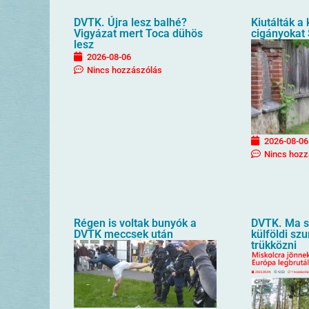
DVTK. Újra lesz balhé?
Kiutálták a
Vigyázat mert Toca dühös
cigányokat
lesz
2026-08-06
Nincs hozzászólás
2026-08-06
Nincs hozz
Régen is voltak bunyók a
DVTK. Ma sz
DVTK meccsek után
külföldi sz
trükközni