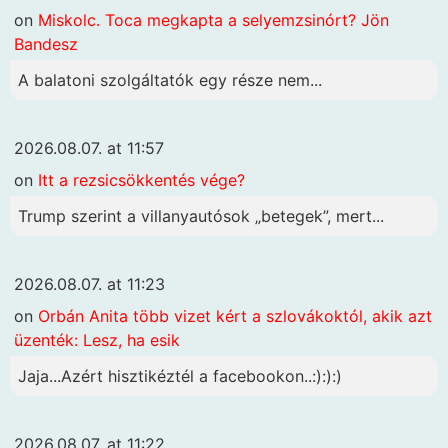
on
Miskolc. Toca megkapta a selyemzsinórt? Jön
Bandesz
A balatoni szolgáltatók egy része nem...
2026.08.07. at 11:57
on
Itt a rezsicsökkentés vége?
Trump szerint a villanyautósok „betegek”, mert...
2026.08.07. at 11:23
on
Orbán Anita több vizet kért a szlovákoktól, akik azt
üzenték: Lesz, ha esik
Jaja...Azért hisztikéztél a facebookon..:):):)
2026.08.07. at 11:22