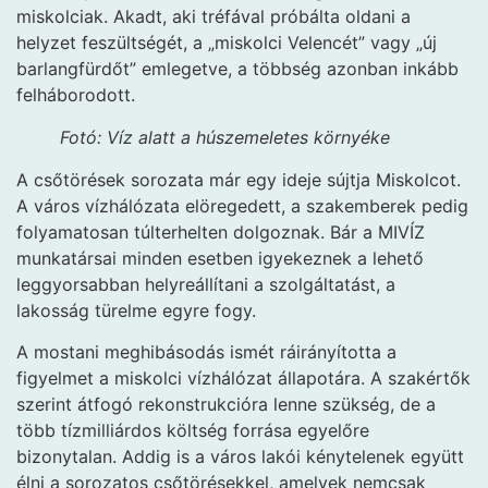
miskolciak. Akadt, aki tréfával próbálta oldani a
helyzet feszültségét, a „miskolci Velencét” vagy „új
barlangfürdőt” emlegetve, a többség azonban inkább
felháborodott.
Fotó: Víz alatt a húszemeletes környéke
A csőtörések sorozata már egy ideje sújtja Miskolcot.
A város vízhálózata elöregedett, a szakemberek pedig
folyamatosan túlterhelten dolgoznak. Bár a MIVÍZ
munkatársai minden esetben igyekeznek a lehető
leggyorsabban helyreállítani a szolgáltatást, a
lakosság türelme egyre fogy.
A mostani meghibásodás ismét ráirányította a
figyelmet a miskolci vízhálózat állapotára. A szakértők
szerint átfogó rekonstrukcióra lenne szükség, de a
több tízmilliárdos költség forrása egyelőre
bizonytalan. Addig is a város lakói kénytelenek együtt
élni a sorozatos csőtörésekkel, amelyek nemcsak