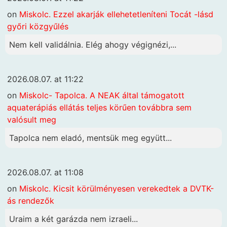
on
Miskolc. Ezzel akarják ellehetetleníteni Tocát -lásd
győri közgyűlés
Nem kell validálnia. Elég ahogy végignézi,...
2026.08.07. at 11:22
on
Miskolc- Tapolca. A NEAK által támogatott
aquaterápiás ellátás teljes körűen továbbra sem
valósult meg
Tapolca nem eladó, mentsük meg együtt...
2026.08.07. at 11:08
on
Miskolc. Kicsit körülményesen verekedtek a DVTK-
ás rendezők
Uraim a két garázda nem izraeli...