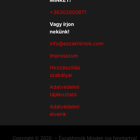
MINKET!
+36302600871
Vagy írjon
nekünk!
info@eszakhirnok.com
Impresszum
Hozzászólás
szabályai
Adatvédelmi
tájékoztató
Adatvédelmi
elveink
Copyright © 2020. – Északhírnök Minden jog fenntartva!