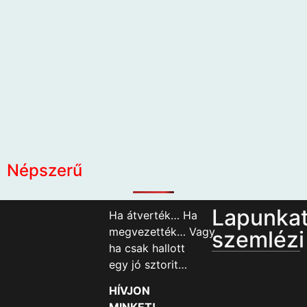
Népszerű
Lapunka
Ha átverték… Ha
megvezették… Vagy
szemlézi
ha csak hallott
egy jó sztorit…
HÍVJON