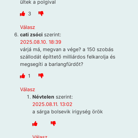
ültek a polgival
3
Válasz
cati zsóci
szerint:
2025.08.10. 18:39
várjá má, megvan a vége? a 150 szobás
szállodát építtető milliárdos felkarolja és
megsegíti a barlangfürdőt?
1
Válasz
Névtelen
szerint:
2025.08.11. 13:02
a sárga bolsevik irigység örök
Válasz