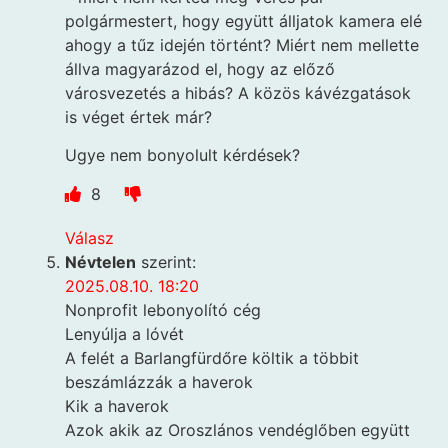
polgármestert, hogy együtt álljatok kamera elé
ahogy a tűz idején történt? Miért nem mellette
állva magyarázod el, hogy az előző
városvezetés a hibás? A közös kávézgatások
is véget értek már?
Ugye nem bonyolult kérdések?
8
Válasz
Névtelen
szerint:
2025.08.10. 18:20
Nonprofit lebonyolító cég
Lenyúlja a lóvét
A felét a Barlangfürdőre költik a többit
beszámlázzák a haverok
Kik a haverok
Azok akik az Oroszlános vendéglőben együtt