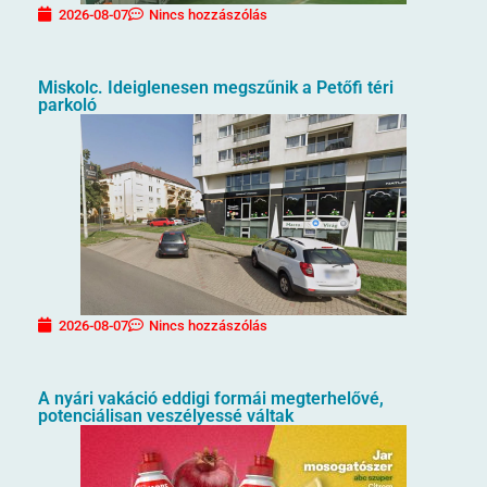
2026-08-07
Nincs hozzászólás
Miskolc. Ideiglenesen megszűnik a Petőfi téri
parkoló
2026-08-07
Nincs hozzászólás
A nyári vakáció eddigi formái megterhelővé,
potenciálisan veszélyessé váltak