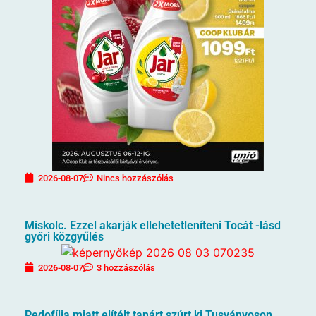
2026-08-07
Nincs hozzászólás
Miskolc. Ezzel akarják ellehetetleníteni Tocát -lásd
győri közgyűlés
2026-08-07
3 hozzászólás
Pedofília miatt elítélt tanárt szúrt ki Tusványoson