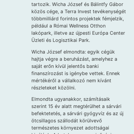
tartozik. Wicha József és Bálintfy Gábor
közös cége, a Terra Invest tevékenységét
többmilliárd forintos projektek fémjelzik,
például a Római Wellness Otthon
lakópark, illetve az újpesti Európa Center
Üzleti és Logisztikai Park.
Wicha József elmondta: egyik cégük
hajtja végre a beruházást, amelyhez a
saját erőn kívül jelentős banki
finanszírozást is igénybe vettek. Ennek
mértékéről a vállalkozó nem kívánt
részleteket közölni.
Elmondta ugyanakkor, számításaik
szerint 15 év alatt megtérülhet a sárvári
befektetetés, a sárvári gyógyvíz és az új
ötcsillagos szállodát körülvevő
természetes környezet adottságai