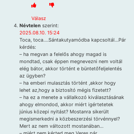
Válasz
Névtelen
szerint:
2025.08.10. 15:24
Toca, toca….Sántakutyamódba kapcsoltál…Pár
kérdés:
– ha megvan a felelős ahogy magad is
mondtad, csak éppen megnevezni nem voltál
elég bátor, akkor történt e büntetőfeljelentés
az ügyben?
– ha emberi mulasztás történt ,akkor hogy
lehet az,hogy a biztosító mégis fizetett?
– ha ez a menete a vállalkozó kiválasztásának
ahogy elmondod, akkor miért igértetetek
június közepi nyitást? Mostanra sikerült
megismerkedni a közbeszerzési törvénnyel?
Mert az nem változott mostanában…
– miért nem kérted meg Veres pár