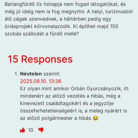
Barlangfürdő tíz hónapja nem fogad látogatókat, és
még jó ideig nem is fog megnyitni. A helyi, turizmusból
élő cégek szenvednek, a háttérben pedig egy
óriásprojekt körvonalazódik. Ki építhet majd 150
szobás szállodát a fürdő mellé?
15 Responses
Névtelen
szerint:
2025.08.10. 13:36
Ez olyan mint amikor Orbán Gyurcsányozik, itt
mindenért az előző vezetés a hibás, még a
kinevezett családtagokért és a jegyzője
összeferhetetlenségéért is, a meleg nyárért is
az előző polgármester a hibás 😂
10