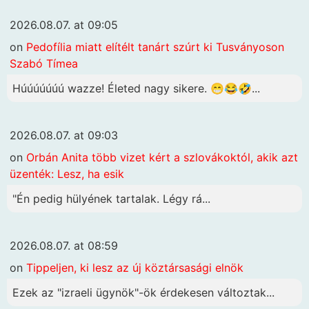
2026.08.07. at 09:05
on
Pedofília miatt elítélt tanárt szúrt ki Tusványoson
Szabó Tímea
Húúúúúúú wazze! Életed nagy sikere. 😁😂🤣...
2026.08.07. at 09:03
on
Orbán Anita több vizet kért a szlovákoktól, akik azt
üzenték: Lesz, ha esik
"Én pedig hülyének tartalak. Légy rá...
2026.08.07. at 08:59
on
Tippeljen, ki lesz az új köztársasági elnök
Ezek az "izraeli ügynök"-ök érdekesen változtak...