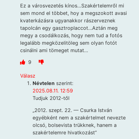
Ez a városvezetés kínos…Szakértelemről mi
sem mond el többet, hoy a megszokott avasi
kvaterkázásra ugyanakkor rászerveznek
tapolcán egy gasztroplaccot…Aztán meg
megy a csodálkozás, hogy nem tud a fotós
legalább megközelitöleg sem olyan fotót
csinálni ami tömeget mutat…
9
Válasz
Névtelen
szerint:
2025.08.11. 12:59
Tudjuk 2012-től
„2012. szept. 22. — Csurka István
egyébként nem a szakértelmet nevezte
olcsó, bolsevista trükknek, hanem a
szakértelemre hivatkozást”