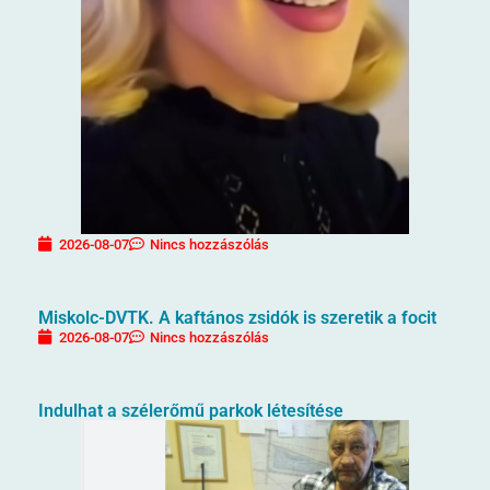
2026-08-07
Nincs hozzászólás
Miskolc-DVTK. A kaftános zsidók is szeretik a focit
2026-08-07
Nincs hozzászólás
Indulhat a szélerőmű parkok létesítése