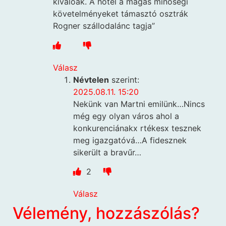
kiválóak. A hotel a magas minőségi
követelményeket támasztó osztrák
Rogner szállodalánc tagja”
Válasz
Névtelen
szerint:
2025.08.11. 15:20
Nekünk van Martni emilünk…Nincs
még egy olyan város ahol a
konkurenciánakx rtékesx tesznek
meg igazgatóvá…A fidesznek
sikerült a bravűr…
2
Válasz
Vélemény, hozzászólás?