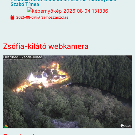
Szabó Tímea
2026-08-07
39 hozzászólás
Zsófia-kilátó webkamera