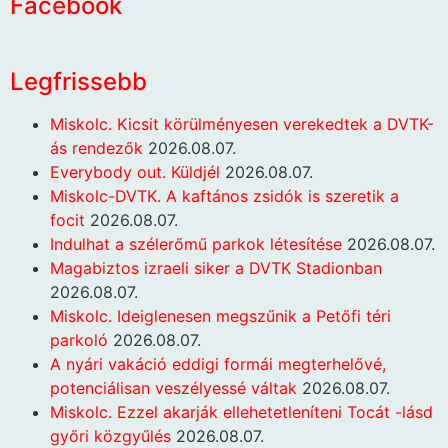
Facebook
Legfrissebb
Miskolc. Kicsit körülményesen verekedtek a DVTK-
ás rendezők
2026.08.07.
Everybody out. Küldjél
2026.08.07.
Miskolc-DVTK. A kaftános zsidók is szeretik a
focit
2026.08.07.
Indulhat a szélerőmű parkok létesítése
2026.08.07.
Magabiztos izraeli siker a DVTK Stadionban
2026.08.07.
Miskolc. Ideiglenesen megszűnik a Petőfi téri
parkoló
2026.08.07.
A nyári vakáció eddigi formái megterhelővé,
potenciálisan veszélyessé váltak
2026.08.07.
Miskolc. Ezzel akarják ellehetetleníteni Tocát -lásd
győri közgyűlés
2026.08.07.