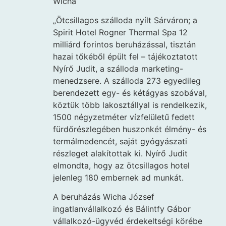
Wicha
„Ötcsillagos szálloda nyílt Sárváron; a
Spirit Hotel Rogner Thermal Spa 12
milliárd forintos beruházással, tisztán
hazai tőkéből épült fel – tájékoztatott
Nyírő Judit, a szálloda marketing-
menedzsere. A szálloda 273 egyedileg
berendezett egy- és kétágyas szobával,
köztük több lakosztállyal is rendelkezik,
1500 négyzetméter vízfelületű fedett
fürdőrészlegében huszonkét élmény- és
termálmedencét, saját gyógyászati
részleget alakítottak ki. Nyírő Judit
elmondta, hogy az ötcsillagos hotel
jelenleg 180 embernek ad munkát.
A beruházás Wicha József
ingatlanvállalkozó és Bálintfy Gábor
vállalkozó-ügyvéd érdekeltségi körébe