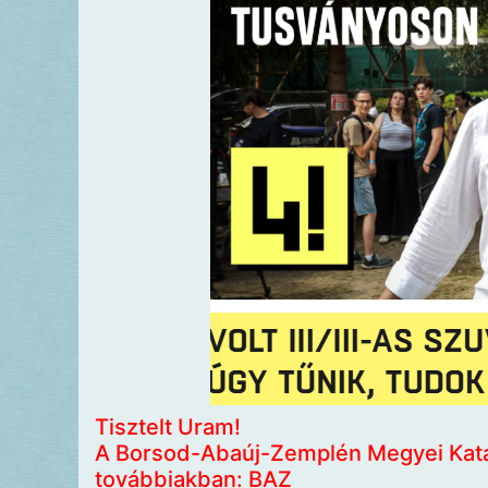
Tisztelt Uram!
A Borsod-Abaúj-Zemplén Megyei Kata
továbbiakban: BAZ