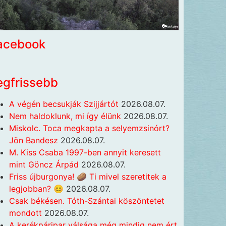
acebook
egfrissebb
A végén becsukják Szijjártót
2026.08.07.
Nem haldoklunk, mi így élünk
2026.08.07.
Miskolc. Toca megkapta a selyemzsinórt?
Jön Bandesz
2026.08.07.
M. Kiss Csaba 1997-ben annyit keresett
mint Göncz Árpád
2026.08.07.
Friss újburgonya! 🥔 Ti mivel szeretitek a
legjobban? 😊
2026.08.07.
Csak békésen. Tóth-Szántai köszöntetet
mondott
2026.08.07.
A kerékpáripar válsága még mindig nem ért