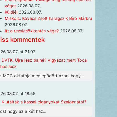
véget
2026.08.07.
Küldjél
2026.08.07.
Miskolc. Kovács Zsolt haragszik Bíró Márkra
2026.08.07.
Itt a rezsicsökkentés vége?
2026.08.07.
riss kommentek
26.08.07. at 21:02
n
DVTK. Újra lesz balhé? Vigyázat mert Toca
hös lesz
z MCC oktatója meglepődött azon, hogy...
26.08.07. at 18:55
n
Kiutálták a kassai cigányokat Szalonnáról?
ost hogy az a két ház...