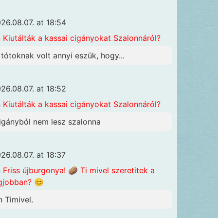
26.08.07. at 18:54
n
Kiutálták a kassai cigányokat Szalonnáról?
 tótoknak volt annyi eszük, hogy...
26.08.07. at 18:52
n
Kiutálták a kassai cigányokat Szalonnáról?
igányból nem lesz szalonna
26.08.07. at 18:37
n
Friss újburgonya! 🥔 Ti mivel szeretitek a
gjobban? 😊
n Timivel.