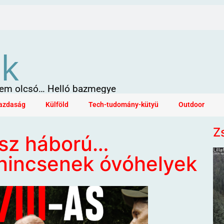
ök
 sem olcsó… Helló bazmegye
azdaság
Külföld
Tech-tudomány-kütyü
Outdoor
Z
esz háború…
 nincsenek óvóhelyek