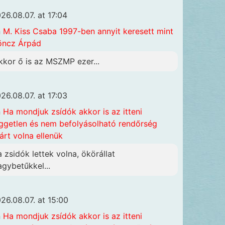
26.08.07. at 17:04
n
M. Kiss Csaba 1997-ben annyit keresett mint
öncz Árpád
kkor ő is az MSZMP ezer...
26.08.07. at 17:03
n
Ha mondjuk zsídók akkor is az itteni
ggetlen és nem befolyásolható rendőrség
járt volna ellenük
a zsidók lettek volna, ökörállat
agybetűkkel...
26.08.07. at 15:00
n
Ha mondjuk zsídók akkor is az itteni