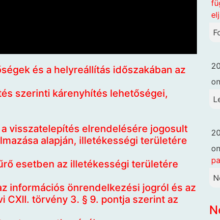
fü
el
F
20
őségek és a helyreállítás időszakában az
o
és szerinti kárenyhítés lehetőségei,
L
 a visszatelepítés elrendelésére jogosult
20
mazása alapján, illetékességi területére
o
pa
űrő esetben az illetékességi területére
N
az információs önrendelkezési jogról és az
 CXII. törvény 3. § 9. pontja szerint az
N