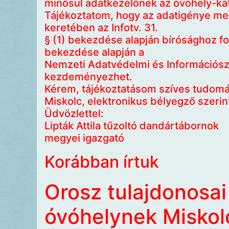
minősül adatkezelőnek az óvóhely-ka
Tájékoztatom, hogy az adatigénye meg
keretében az Infotv. 31.
§ (1) bekezdése alapján bírósághoz for
bekezdése alapján a
Nemzeti Adatvédelmi és Információsz
kezdeményezhet.
Kérem, tájékoztatásom szíves tudomás
Miskolc, elektronikus bélyegző szerin
Üdvözlettel:
Lipták Attila tűzoltó dandártábornok
megyei igazgató
Korábban írtuk
Orosz tulajdonosa
óvóhelynek Miskol