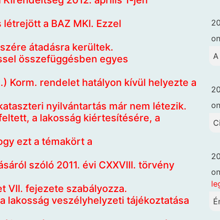
 Kirendeltség 2012. április 1-jén
20
létrejött a BAZ MKI. Ezzel
o
szére átadásra kerültek.
A
éssel összefüggésben egyes
.) Korm. rendelet hatályon kívül helyezte a
20
o
 kataszteri nyilvántartás már nem létezik.
tett, a lakosság kiértesítésére, a
C
gy ezt a témakört a
20
áról szóló 2011. évi CXXVIII. törvény
o
le
t VII. fejezete szabályozza.
a lakosság veszélyhelyzeti tájékoztatása
É