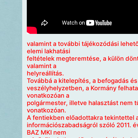
valamint a további tájékozódási lehet
elemi lakhatási
feltételek megteremtése, a külön dönt
valamint a
helyreállítás.
Továbbá a kitelepítés, a befogadás és
veszélyhelyzetben, a Kormány felhatal
vonatkozóan a
polgármester, illetve halasztást nem t
vonatkozóan.
A fentiekben előadottakra tekintettel 
információszabadságról szóló 2011. évi
BAZ MKI nem