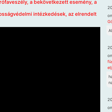
rófaveszély, a bekövetkezett esemény, a
20
kosságvédelmi intézkedések, az elrendelt
o
G
A
20
o
fü
el
h
n
20
o