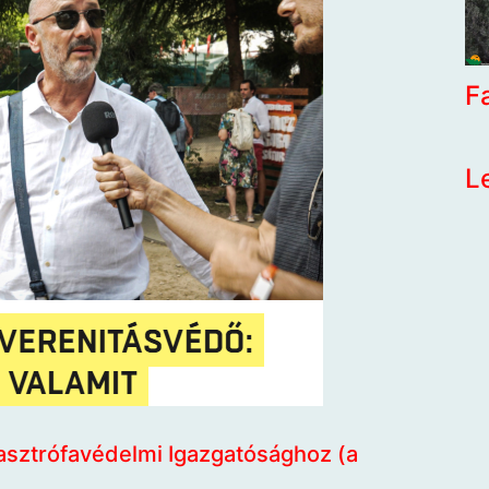
F
L
sztrófavédelmi Igazgatósághoz (a