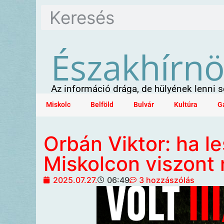
Északhírn
Az információ drága, de hülyének lenni
Miskolc
Belföld
Bulvár
Kultúra
G
Orbán Viktor: ha l
Miskolcon viszont
2025.07.27.
06:49
3 hozzászólás