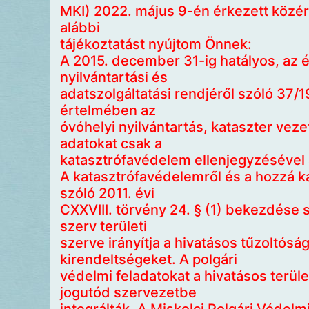
MKI) 2022. május 9-én érkezett közé
alábbi
tájékoztatást nyújtom Önnek:
A 2015. december 31-ig hatályos, az 
nyilvántartási és
adatszolgáltatási rendjéről szóló 37/1
értelmében az
óvóhelyi nyilvántartás, kataszter vezet
adatokat csak a
katasztrófavédelem ellenjegyzésével a
A katasztrófavédelemről és a hozzá 
szóló 2011. évi
CXXVIII. törvény 24. § (1) bekezdése 
szerv területi
szerve irányítja a hivatásos tűzoltósá
kirendeltségeket. A polgári
védelmi feladatokat a hivatásos terül
jogutód szervezetbe