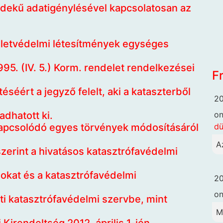
rdekű adatigénylésével kapcsolatosan az
életvédelmi létesítmények egységes
995. (IV. 5.) Korm. rendelet rendelkezései
F
éséért a jegyző felelt, aki a kataszterből
20
o
dhatott ki.
dü
kapcsolódó egyes törvények módosításáról
A
szerint a hivatásos katasztrófavédelmi
gokat és a katasztrófavédelmi
20
o
eti katasztrófavédelmi szervbe, mint
M