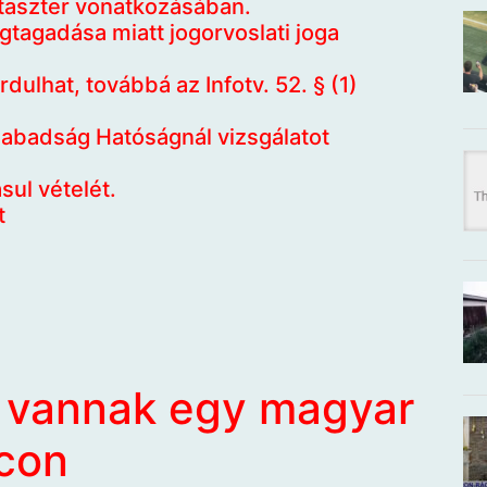
taszter vonatkozásában.
tagadása miatt jogorvoslati joga
dulhat, továbbá az Infotv. 52. § (1)
abadság Hatóságnál vizsgálatot
ul vételét.
t
i vannak egy magyar
con