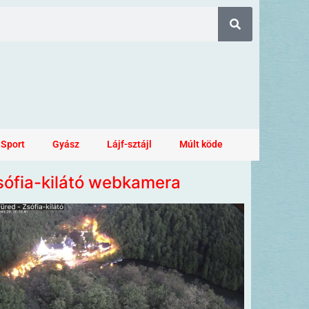
Sport
Gyász
Lájf-sztájl
Múlt köde
sófia-kilátó webkamera