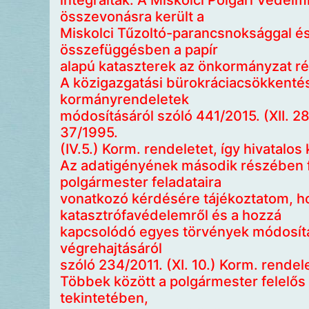
integrálták. A Miskolci Polgári Védelmi
összevonásra került a
Miskolci Tűzoltó-parancsnoksággal és 
összefüggésben a papír
alapú kataszterek az önkormányzat ré
A közigazgatási bürokráciacsökkent
kormányrendeletek
módosításáról szóló 441/2015. (XII. 28
37/1995.
(IV.5.) Korm. rendeletet, így hivatalos
Az adatigényének második részében fel
polgármester feladataira
vonatkozó kérdésére tájékoztatom, ho
katasztrófavédelemről és a hozzá
kapcsolódó egyes törvények módosítás
végrehajtásáról
szóló 234/2011. (XI. 10.) Korm. rendele
Többek között a polgármester felelős 
tekintetében,