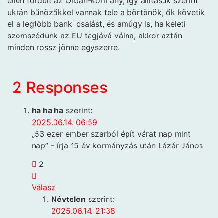
ellen fordult az Orbán-kormány, így állításuk szerint
ukrán bűnözőkkel vannak tele a börtönök, ők követik
el a legtöbb banki csalást, és amúgy is, ha keleti
szomszédunk az EU tagjává válna, akkor aztán
minden rossz jönne egyszerre.
2 Responses
ha ha ha
szerint:
2025.06.14. 06:59
„53 ezer ember szarból épít várat nap mint
nap” – írja 15 év kormányzás után Lázár János
2
Válasz
Névtelen
szerint:
2025.06.14. 21:38