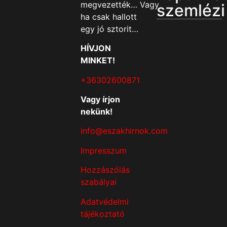
megvezették… Vagy
szemlézi
ha csak hallott
egy jó sztorit…
HÍVJON
MINKET!
+36302600871
Vagy írjon
nekünk!
info@eszakhirnok.com
Impresszum
Hozzászólás
szabályai
Adatvédelmi
tájékoztató