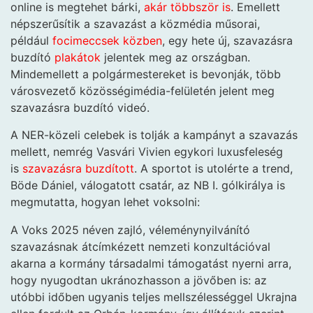
online is megtehet bárki,
akár többször is
. Emellett
népszerűsítik a szavazást a közmédia műsorai,
például
focimeccsek közben
, egy hete új, szavazásra
buzdító
plakátok
jelentek meg az országban.
Mindemellett a polgármestereket is bevonják, több
városvezető közösségimédia-felületén jelent meg
szavazásra buzdító videó.
A NER-közeli celebek is tolják a kampányt a szavazás
mellett, nemrég Vasvári Vivien egykori luxusfeleség
is
szavazásra buzdított
. A sportot is utolérte a trend,
Böde Dániel, válogatott csatár, az NB I. gólkirálya is
megmutatta, hogyan lehet voksolni:
A Voks 2025 néven zajló, véleménynyilvánító
szavazásnak átcímkézett nemzeti konzultációval
akarna a kormány társadalmi támogatást nyerni arra,
hogy nyugodtan ukránozhasson a jövőben is: az
utóbbi időben ugyanis teljes mellszélességgel Ukrajna