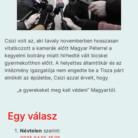
Csizi volt az, aki tavaly novemberben hosszasan
vitatkozott a kamerák előtt Magyar Péterrel a
kegyelmi botrány miatt hírhedté vált bicskei
gyermekotthon előtt. A helyettes államtitkár és az
intézmény igazgatója nem engedte be a Tisza párt
elnökét az épületbe, Csizi azzal érvelt, hogy
„a gyerekeket meg kell védeni” Magyartól.
Egy válasz
Névtelen
szerint:
2025.04.01. 15:18