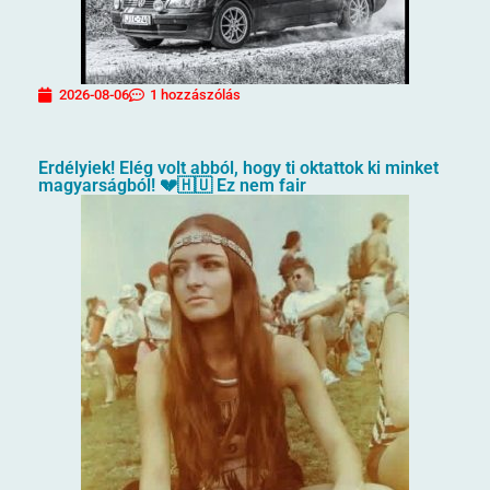
2026-08-06
1 hozzászólás
Erdélyiek! Elég volt abból, hogy ti oktattok ki minket
magyarságból! 💔🇭🇺 Ez nem fair