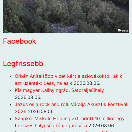
Facebook
Legfrissebb
Orbán Anita több vizet kért a szlovákoktól, akik
azt üzenték: Lesz, ha esik
2026.08.06.
Kis magyar Kalinyingrád. Sátoraljaújhely
2026.08.06.
Jézus és a rock and roll. Váralja Akusztik Fesztivál
2026
2026.08.06.
Szopkó: Miskolc Holding Zrt. adott 10 milliót egy
fideszes hülyeség támogatására
2026.08.06.