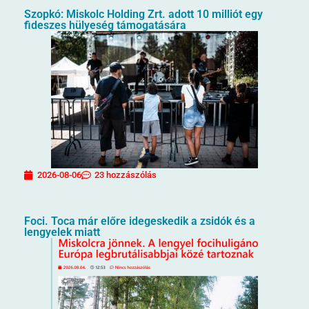
Szopkó: Miskolc Holding Zrt. adott 10 milliót egy
fideszes hülyeség támogatására
2026-08-06
23 hozzászólás
Foci. Toca már előre idegeskedik a zsidók és a
lengyelek miatt