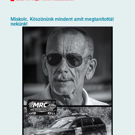
Miskolc. Köszönünk mindent amit megtanítottál
nekünk!