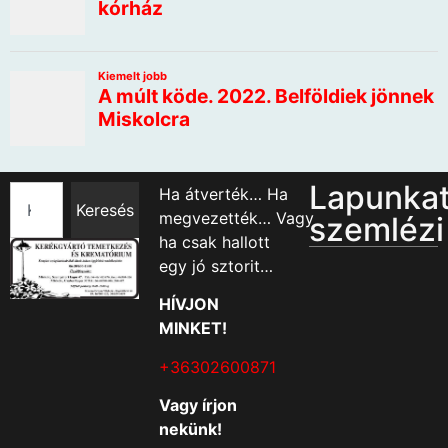
Lapunka
Ha átverték… Ha
Keresés
megvezették… Vagy
szemlézi
ha csak hallott
egy jó sztorit…
HÍVJON
MINKET!
+36302600871
Vagy írjon
nekünk!