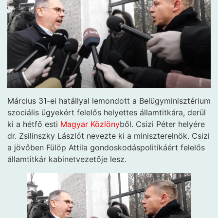
Március 31-ei hatállyal lemondott a Belügyminisztérium
szociális ügyekért felelős helyettes államtitkára, derül
ki a hétfő esti
Magyar Közlöny
ből. Csizi Péter helyére
dr. Zsilinszky Lászlót nevezte ki a miniszterelnök. Csizi
a jövőben Fülöp Attila gondoskodáspolitikáért felelős
államtitkár kabinetvezetője lesz.