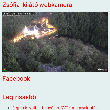
Zsófia-kilátó webkamera
Facebook
Legfrissebb
Régen is voltak bunyók a DVTK meccsek után