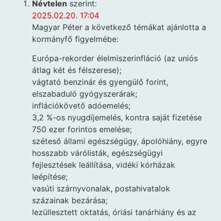
Névtelen
szerint:
2025.02.20. 17:04
Magyar Péter a következő témákat ajánlotta a
kormányfő figyelmébe:
Európa-rekorder élelmiszerinfláció (az uniós
átlag két és félszerese);
vágtató benzinár és gyengülő forint,
elszabaduló gyógyszerárak;
inflációkövető adóemelés;
3,2 %-os nyugdíjemelés, kontra saját fizetése
750 ezer forintos emelése;
széteső állami egészségügy, ápolóhiány, egyre
hosszabb várólisták, egészségügyi
fejlesztések leállítása, vidéki kórházak
leépítése;
vasúti szárnyvonalak, postahivatalok
százainak bezárása;
lezüllesztett oktatás, óriási tanárhiány és az