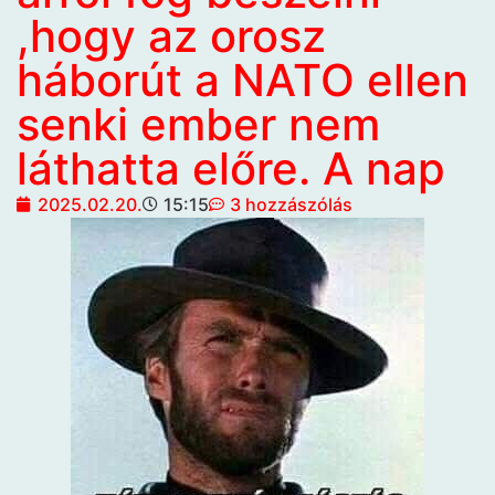
,hogy az orosz
háborút a NATO ellen
senki ember nem
láthatta előre. A nap
2025.02.20.
15:15
3 hozzászólás