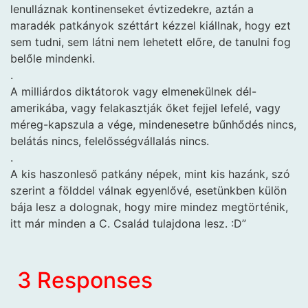
lenulláznak kontinenseket évtizedekre, aztán a
maradék patkányok széttárt kézzel kiállnak, hogy ezt
sem tudni, sem látni nem lehetett előre, de tanulni fog
belőle mindenki.
.
A milliárdos diktátorok vagy elmenekülnek dél-
amerikába, vagy felakasztják őket fejjel lefelé, vagy
méreg-kapszula a vége, mindenesetre bűnhődés nincs,
belátás nincs, felelősségvállalás nincs.
.
A kis haszonleső patkány népek, mint kis hazánk, szó
szerint a földdel válnak egyenlővé, esetünkben külön
bája lesz a dolognak, hogy mire mindez megtörténik,
itt már minden a C. Család tulajdona lesz. :D”
3 Responses