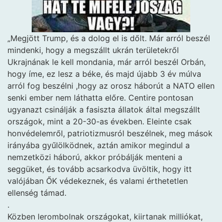
„Megjött Trump, és a dolog el is dőlt. Már arról beszél
mindenki, hogy a megszállt ukrán területekről
Ukrajnának le kell mondania, már arról beszél Orbán,
hogy íme, ez lesz a béke, és majd újabb 3 év múlva
arról fog beszélni ,hogy az orosz háborút a NATO ellen
senki ember nem láthatta előre. Centire pontosan
ugyanazt csinálják a fasiszta állatok által megszállt
országok, mint a 20-30-as években. Eleinte csak
honvédelemről, patriotizmusról beszélnek, meg mások
irányába gyűlölködnek, aztán amikor megindul a
nemzetközi háború, akkor próbálják menteni a
seggüket, és tovább acsarkodva üvöltik, hogy itt
valójában ŐK védekeznek, és valami érthetetlen
ellenség támad.
.
Közben lerombolnak országokat, kiirtanak milliókat,