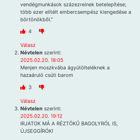
vendégmunkások százezreinek betelepítése;
több ezer elítélt embercsempész kiengedése a
börtönökből.”
4
Válasz
Névtelen
szerint:
2025.02.20. 18:05
Menjen moszkvába ágyútölteléknek a
hazaáruló csúti barom
3
Válasz
Névtelen
szerint:
2025.02.20. 19:12
IRJATOK MÁ A RÉZTÖKŰ BAGOLYRÓL IS,
ÚJSEGGÍRÓK!