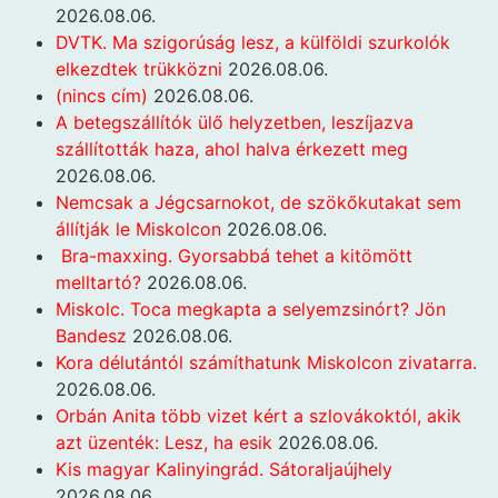
2026.08.06.
DVTK. Ma szigorúság lesz, a külföldi szurkolók
elkezdtek trükközni
2026.08.06.
(nincs cím)
2026.08.06.
A betegszállítók ülő helyzetben, leszíjazva
szállították haza, ahol halva érkezett meg
2026.08.06.
Nemcsak a Jégcsarnokot, de szökőkutakat sem
állítják le Miskolcon
2026.08.06.
Bra-maxxing. Gyorsabbá tehet a kitömött
melltartó?
2026.08.06.
Miskolc. Toca megkapta a selyemzsinórt? Jön
Bandesz
2026.08.06.
Kora délutántól számíthatunk Miskolcon zivatarra.
2026.08.06.
Orbán Anita több vizet kért a szlovákoktól, akik
azt üzenték: Lesz, ha esik
2026.08.06.
Kis magyar Kalinyingrád. Sátoraljaújhely
2026.08.06.