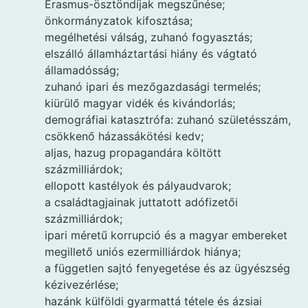
Erasmus-ösztöndíjak megszűnése;
önkormányzatok kifosztása;
megélhetési válság, zuhanó fogyasztás;
elszálló államháztartási hiány és vágtató
államadósság;
zuhanó ipari és mezőgazdasági termelés;
kiürülő magyar vidék és kivándorlás;
demográfiai katasztrófa: zuhanó születésszám,
csökkenő házassákötési kedv;
aljas, hazug propagandára költött
százmilliárdok;
ellopott kastélyok és pályaudvarok;
a családtagjainak juttatott adófizetői
százmilliárdok;
ipari méretű korrupció és a magyar embereket
megillető uniós ezermilliárdok hiánya;
a független sajtó fenyegetése és az ügyészség
kézivezérlése;
hazánk külföldi gyarmattá tétele és ázsiai