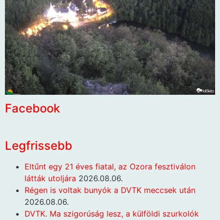
Facebook
Legfrissebb
Eltűnt egy 21 éves fiatal, az Ozora fesztiválon
látták utoljára
2026.08.06.
Régen is voltak bunyók a DVTK meccsek után
2026.08.06.
DVTK. Ma szigorúság lesz, a külföldi szurkolók