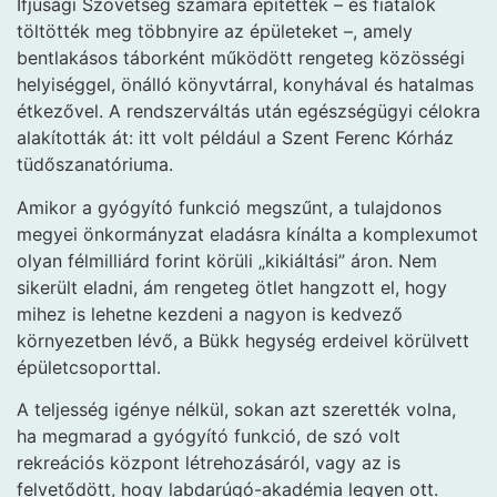
Ifjúsági Szövetség számára építették – és fiatalok
töltötték meg többnyire az épületeket –, amely
bentlakásos táborként működött rengeteg közösségi
helyiséggel, önálló könyvtárral, konyhával és hatalmas
étkezővel. A rendszerváltás után egészségügyi célokra
alakították át: itt volt például a Szent Ferenc Kórház
tüdőszanatóriuma.
Amikor a gyógyító funkció megszűnt, a tulajdonos
megyei önkormányzat eladásra kínálta a komplexumot
olyan félmilliárd forint körüli „kikiáltási” áron. Nem
sikerült eladni, ám rengeteg ötlet hangzott el, hogy
mihez is lehetne kezdeni a nagyon is kedvező
környezetben lévő, a Bükk hegység erdeivel körülvett
épületcsoporttal.
A teljesség igénye nélkül, sokan azt szerették volna,
ha megmarad a gyógyító funkció, de szó volt
rekreációs központ létrehozásáról, vagy az is
felvetődött, hogy labdarúgó-akadémia legyen ott.