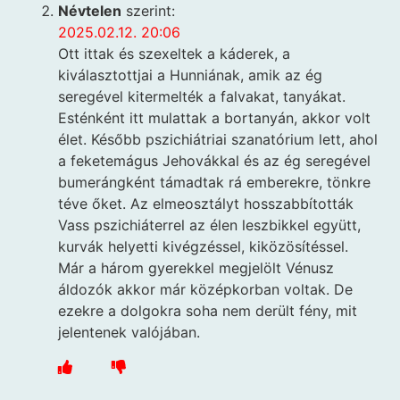
Névtelen
szerint:
2025.02.12. 20:06
Ott ittak és szexeltek a káderek, a
kiválasztottjai a Hunniának, amik az ég
seregével kitermelték a falvakat, tanyákat.
Esténként itt mulattak a bortanyán, akkor volt
élet. Később pszichiátriai szanatórium lett, ahol
a feketemágus Jehovákkal és az ég seregével
bumerángként támadtak rá emberekre, tönkre
téve őket. Az elmeosztályt hosszabbították
Vass pszichiáterrel az élen leszbikkel együtt,
kurvák helyetti kivégzéssel, kiközösítéssel.
Már a három gyerekkel megjelölt Vénusz
áldozók akkor már középkorban voltak. De
ezekre a dolgokra soha nem derült fény, mit
jelentenek valójában.