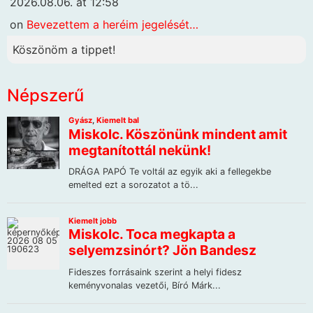
2026.08.06. at 12:58
on
Bevezettem a heréim jegelését…
Köszönöm a tippet!
Népszerű