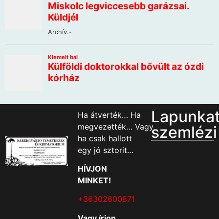
Lapunka
Ha átverték… Ha
megvezették… Vagy
szemlézi
ha csak hallott
egy jó sztorit…
HÍVJON
MINKET!
+36302600871
Vagy írjon