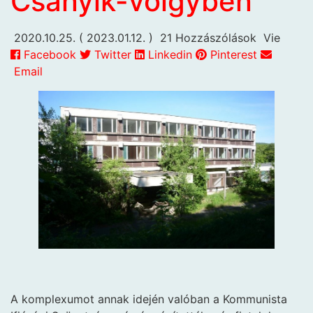
Csanyik-völgyben
2020.10.25.
( 2023.01.12. )
21 Hozzászólások
Vie
Facebook
Twitter
Linkedin
Pinterest
Email
A komplexumot annak idején valóban a Kommunista