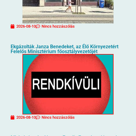
2026-08-10
Nincs hozzászólás
Ekgázolták Janza Benedeket, az Élő Környezetért
Felelős Minisztérium főosztályvezetőjét
2026-08-10
Nincs hozzászólás