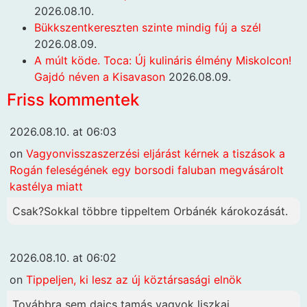
2026.08.10.
Bükkszentkereszten szinte mindig fúj a szél
2026.08.09.
A múlt köde. Toca: Új kulináris élmény Miskolcon!
Gajdó néven a Kisavason
2026.08.09.
Friss kommentek
2026.08.10. at 06:03
on
Vagyonvisszaszerzési eljárást kérnek a tiszások a
Rogán feleségének egy borsodi faluban megvásárolt
kastélya miatt
Csak?Sokkal többre tippeltem Orbánék károkozását.
2026.08.10. at 06:02
on
Tippeljen, ki lesz az új köztársasági elnök
Továbbra sem dajcs tamás vagyok liszkai...