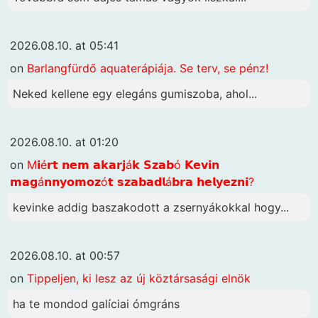
2026.08.10. at 05:41
on
Barlangfürdő aquaterápiája. Se terv, se pénz!
Neked kellene egy elegáns gumiszoba, ahol...
2026.08.10. at 01:20
on
M𝗶é𝗿𝘁 𝗻𝗲𝗺 𝗮𝗸𝗮𝗿𝗷á𝗸 𝗦𝘇𝗮𝗯ó 𝗞𝗲𝘃𝗶𝗻
𝗺𝗮𝗴á𝗻𝗻𝘆𝗼𝗺𝗼𝘇ó𝘁 𝘀𝘇𝗮𝗯𝗮𝗱𝗹á𝗯𝗿𝗮 𝗵𝗲𝗹𝘆𝗲𝘇𝗻𝗶?
kevinke addig baszakodott a zsernyákokkal hogy...
2026.08.10. at 00:57
on
Tippeljen, ki lesz az új köztársasági elnök
ha te mondod galíciai ómgráns