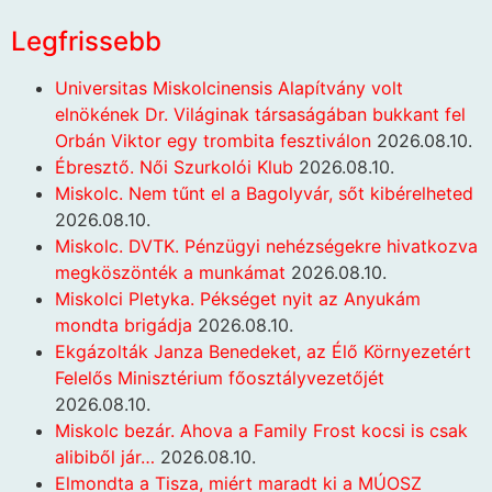
Legfrissebb
Universitas Miskolcinensis Alapítvány volt
elnökének Dr. Világinak társaságában bukkant fel
Orbán Viktor egy trombita fesztiválon
2026.08.10.
Ébresztő. Női Szurkolói Klub
2026.08.10.
Miskolc. Nem tűnt el a Bagolyvár, sőt kibérelheted
2026.08.10.
Miskolc. DVTK. Pénzügyi nehézségekre hivatkozva
megköszönték a munkámat
2026.08.10.
Miskolci Pletyka. Pékséget nyit az Anyukám
mondta brigádja
2026.08.10.
Ekgázolták Janza Benedeket, az Élő Környezetért
Felelős Minisztérium főosztályvezetőjét
2026.08.10.
Miskolc bezár. Ahova a Family Frost kocsi is csak
alibiből jár…
2026.08.10.
Elmondta a Tisza, miért maradt ki a MÚOSZ