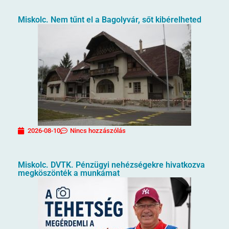
Miskolc. Nem tűnt el a Bagolyvár, sőt kibérelheted
2026-08-10
Nincs hozzászólás
Miskolc. DVTK. Pénzügyi nehézségekre hivatkozva
megköszönték a munkámat