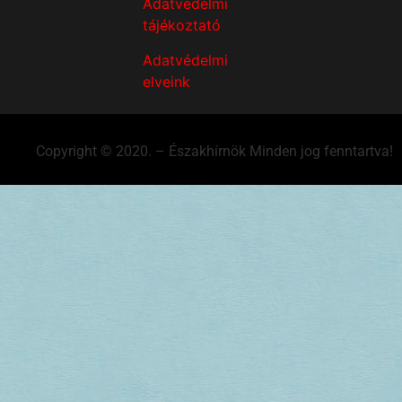
Adatvédelmi
tájékoztató
Adatvédelmi
elveink
Copyright © 2020. – Északhírnök Minden jog fenntartva!