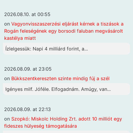
2026.08.10. at 00:55
on
Vagyonvisszaszerzési eljárást kérnek a tiszások a
Rogán feleségének egy borsodi faluban megvásárolt
kastélya miatt
Ízlelgessük: Napi 4 milliárd forint, a...
2026.08.09. at 23:05
on
Bükkszentkereszten szinte mindig fúj a szél
Igényes milf. Jóféle. Elfogadnám. Amúgy, van...
2026.08.09. at 22:13
on
Szopkó: Miskolc Holding Zrt. adott 10 milliót egy
fideszes hülyeség támogatására