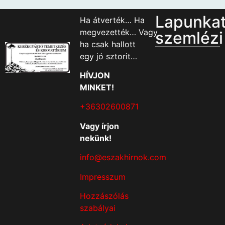
Lapunka
Ha átverték… Ha
megvezették… Vagy
szemlézi
ha csak hallott
egy jó sztorit…
HÍVJON
MINKET!
+36302600871
Vagy írjon
nekünk!
info@eszakhirnok.com
Impresszum
Hozzászólás
szabályai