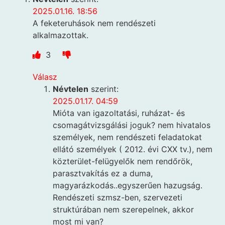
2025.01.16. 18:56
A feketeruhások nem rendészeti
alkalmazottak.
3
Válasz
Névtelen
szerint:
2025.01.17. 04:59
Mióta van igazoltatási, ruházat- és
csomagátvizsgálási joguk? nem hivatalos
személyek, nem rendészeti feladatokat
ellátó személyek ( 2012. évi CXX tv.), nem
közterület-felügyelők nem rendőrök,
parasztvakítás ez a duma,
magyarázkodás..egyszerűen hazugság.
Rendészeti szmsz-ben, szervezeti
struktúrában nem szerepelnek, akkor
most mi van?