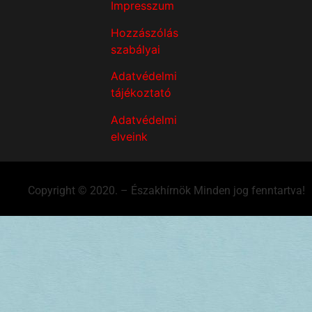
Impresszum
Hozzászólás
szabályai
Adatvédelmi
tájékoztató
Adatvédelmi
elveink
Copyright © 2020. – Északhírnök Minden jog fenntartva!