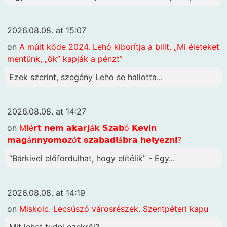
2026.08.08. at 15:07
on
A múlt köde 2024. Lehó kiborítja a bilit. „Mi életeket
mentünk, „ők” kapják a pénzt”
Ezek szerint, szegény Leho se hallotta...
2026.08.08. at 14:27
on
M𝗶é𝗿𝘁 𝗻𝗲𝗺 𝗮𝗸𝗮𝗿𝗷á𝗸 𝗦𝘇𝗮𝗯ó 𝗞𝗲𝘃𝗶𝗻
𝗺𝗮𝗴á𝗻𝗻𝘆𝗼𝗺𝗼𝘇ó𝘁 𝘀𝘇𝗮𝗯𝗮𝗱𝗹á𝗯𝗿𝗮 𝗵𝗲𝗹𝘆𝗲𝘇𝗻𝗶?
“Bárkivel előfordulhat, hogy elítélik” - Egy...
2026.08.08. at 14:19
on
Miskolc. Lecsúszó városrészek. Szentpéteri kapu