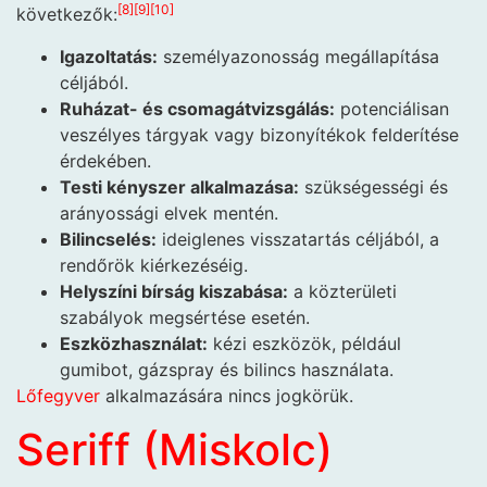
[
8
]
[
9
]
[
10
]
következők:
Igazoltatás:
személyazonosság megállapítása
céljából.
Ruházat- és csomagátvizsgálás:
potenciálisan
veszélyes tárgyak vagy bizonyítékok felderítése
érdekében.
Testi kényszer alkalmazása:
szükségességi és
arányossági elvek mentén.
Bilincselés:
ideiglenes visszatartás céljából, a
rendőrök kiérkezéséig.
Helyszíni bírság kiszabása:
a közterületi
szabályok megsértése esetén.
Eszközhasználat:
kézi eszközök, például
gumibot, gázspray és bilincs használata.
Lőfegyver
alkalmazására nincs jogkörük.
Seriff (Miskolc)