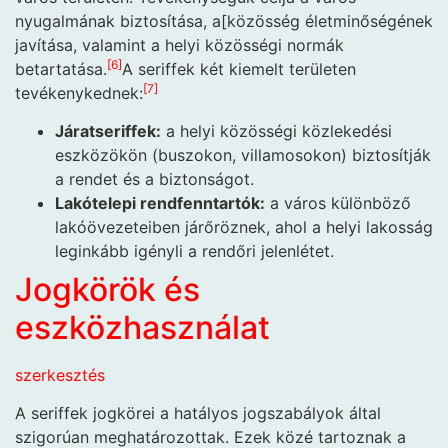
nyugalmának biztosítása, a[közösség életminőségének
javítása, valamint a helyi közösségi normák
[
6
]
betartatása.
A seriffek két kiemelt területen
[
7
]
tevékenykednek:
Járatseriffek:
a helyi közösségi közlekedési
eszközökön (buszokon, villamosokon) biztosítják
a rendet és a biztonságot.
Lakótelepi rendfenntartók:
a város különböző
lakóövezeteiben járőröznek, ahol a helyi lakosság
leginkább igényli a rendőri jelenlétet.
Jogkörök és
eszközhasználat
szerkesztés
A seriffek jogkörei a hatályos jogszabályok által
szigorúan meghatározottak. Ezek közé tartoznak a