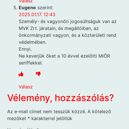
Válasz
Eugene
szerint:
2025.01.17. 12:43
Személy- és vagyonőri jogosúltságuk van az
MVK Zrt. járatain, és megállóiban, az
önkormányzati vagyon, és a közterületi rend
védelmében.
Ennyi.
Ne keverjük őket a 10 évvel ezelőtti MiÖR
seriffekkel.
Válasz
Vélemény, hozzászólás?
Az e-mail címet nem tesszük közzé.
A kötelező
mezőket
*
karakterrel jelöltük