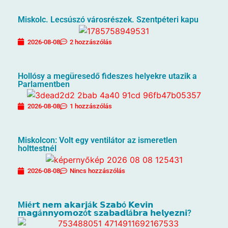
Miskolc. Lecsúszó városrészek. Szentpéteri kapu
2026-08-08
2 hozzászólás
Hollósy a megüresedő fideszes helyekre utazik a
Parlamentben
2026-08-08
1 hozzászólás
Miskolcon: Volt egy ventilátor az ismeretlen
holttestnél
2026-08-08
Nincs hozzászólás
M𝗶é𝗿𝘁 𝗻𝗲𝗺 𝗮𝗸𝗮𝗿𝗷á𝗸 𝗦𝘇𝗮𝗯ó 𝗞𝗲𝘃𝗶𝗻
𝗺𝗮𝗴á𝗻𝗻𝘆𝗼𝗺𝗼𝘇ó𝘁 𝘀𝘇𝗮𝗯𝗮𝗱𝗹á𝗯𝗿𝗮 𝗵𝗲𝗹𝘆𝗲𝘇𝗻𝗶?