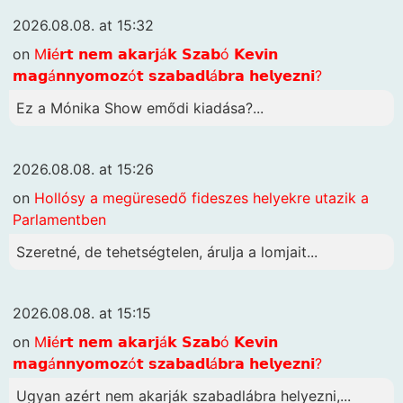
2026.08.08. at 15:32
on
M𝗶é𝗿𝘁 𝗻𝗲𝗺 𝗮𝗸𝗮𝗿𝗷á𝗸 𝗦𝘇𝗮𝗯ó 𝗞𝗲𝘃𝗶𝗻
𝗺𝗮𝗴á𝗻𝗻𝘆𝗼𝗺𝗼𝘇ó𝘁 𝘀𝘇𝗮𝗯𝗮𝗱𝗹á𝗯𝗿𝗮 𝗵𝗲𝗹𝘆𝗲𝘇𝗻𝗶?
Ez a Mónika Show emődi kiadása?...
2026.08.08. at 15:26
on
Hollósy a megüresedő fideszes helyekre utazik a
Parlamentben
Szeretné, de tehetségtelen, árulja a lomjait...
2026.08.08. at 15:15
on
M𝗶é𝗿𝘁 𝗻𝗲𝗺 𝗮𝗸𝗮𝗿𝗷á𝗸 𝗦𝘇𝗮𝗯ó 𝗞𝗲𝘃𝗶𝗻
𝗺𝗮𝗴á𝗻𝗻𝘆𝗼𝗺𝗼𝘇ó𝘁 𝘀𝘇𝗮𝗯𝗮𝗱𝗹á𝗯𝗿𝗮 𝗵𝗲𝗹𝘆𝗲𝘇𝗻𝗶?
Ugyan azért nem akarják szabadlábra helyezni,...