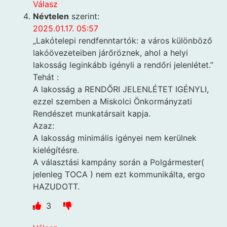
Válasz
Névtelen
szerint:
2025.01.17. 05:57
„Lakótelepi rendfenntartók: a város különböző
lakóövezeteiben járőröznek, ahol a helyi
lakosság leginkább igényli a rendőri jelenlétet.”
Tehát :
A lakosság a RENDŐRI JELENLÉTET IGÉNYLI,
ezzel szemben a Miskolci Önkormányzati
Rendészet munkatársait kapja.
Azaz:
A lakosság minimális igényei nem kerülnek
kielégítésre.
A választási kampány során a Polgármester(
jelenleg TOCA ) nem ezt kommunikálta, ergo
HAZUDOTT.
3