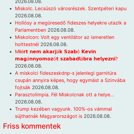
2026.08.08.
Miskolc. Lecsúszó városrészek. Szentpéteri kapu
2026.08.08.
Hollósy a megüresedő fideszes helyekre utazik a
Parlamentben
2026.08.08.
Miskolcon: Volt egy ventilátor az ismeretlen
holttestnél
2026.08.08.
M𝗶é𝗿𝘁 𝗻𝗲𝗺 𝗮𝗸𝗮𝗿𝗷á𝗸 𝗦𝘇𝗮𝗯ó 𝗞𝗲𝘃𝗶𝗻
𝗺𝗮𝗴á𝗻𝗻𝘆𝗼𝗺𝗼𝘇ó𝘁 𝘀𝘇𝗮𝗯𝗮𝗱𝗹á𝗯𝗿𝗮 𝗵𝗲𝗹𝘆𝗲𝘇𝗻𝗶?
2026.08.08.
A miskolci fideszeskdnp-s jelenlegi garnitúra
csupán annyira képes, hogy egymást a Szinvába
fojtsák
2026.08.08.
Parasztolimpia. Fél Miskolcnak ott a helye…
2026.08.08.
Trump kezében vagyunk. 100%-os vámmal
sújthatnák Magyarországot is
2026.08.08.
Friss kommentek