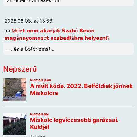
Mit lehet tudni ezekről?
2026.08.08. at 13:56
on
M𝗶é𝗿𝘁 𝗻𝗲𝗺 𝗮𝗸𝗮𝗿𝗷á𝗸 𝗦𝘇𝗮𝗯ó 𝗞𝗲𝘃𝗶𝗻
𝗺𝗮𝗴á𝗻𝗻𝘆𝗼𝗺𝗼𝘇ó𝘁 𝘀𝘇𝗮𝗯𝗮𝗱𝗹á𝗯𝗿𝗮 𝗵𝗲𝗹𝘆𝗲𝘇𝗻𝗶?
. . . és a botoxomat...
Népszerű