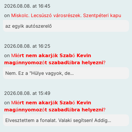
2026.08.08. at 16:45
on
Miskolc. Lecsúszó városrészek. Szentpéteri kapu
az egyik autószerelő
2026.08.08. at 16:25
on
M𝗶é𝗿𝘁 𝗻𝗲𝗺 𝗮𝗸𝗮𝗿𝗷á𝗸 𝗦𝘇𝗮𝗯ó 𝗞𝗲𝘃𝗶𝗻
𝗺𝗮𝗴á𝗻𝗻𝘆𝗼𝗺𝗼𝘇ó𝘁 𝘀𝘇𝗮𝗯𝗮𝗱𝗹á𝗯𝗿𝗮 𝗵𝗲𝗹𝘆𝗲𝘇𝗻𝗶?
Nem. Ez a "Hülye vagyok, de...
2026.08.08. at 15:49
on
M𝗶é𝗿𝘁 𝗻𝗲𝗺 𝗮𝗸𝗮𝗿𝗷á𝗸 𝗦𝘇𝗮𝗯ó 𝗞𝗲𝘃𝗶𝗻
𝗺𝗮𝗴á𝗻𝗻𝘆𝗼𝗺𝗼𝘇ó𝘁 𝘀𝘇𝗮𝗯𝗮𝗱𝗹á𝗯𝗿𝗮 𝗵𝗲𝗹𝘆𝗲𝘇𝗻𝗶?
Elvesztettem a fonalat. Valaki segítsen! Addig...