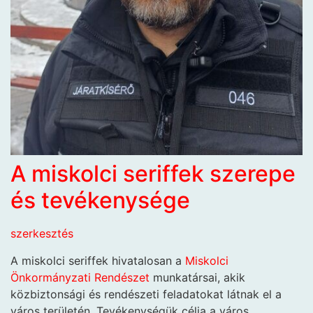
A miskolci seriffek szerepe
és tevékenysége
szerkesztés
A miskolci seriffek hivatalosan a
Miskolci
Önkormányzati Rendészet
munkatársai, akik
közbiztonsági és rendészeti feladatokat látnak el a
város területén. Tevékenységük célja a város