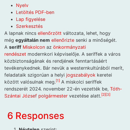
Nyelv
Letöltés PDF-ben
Lap figyelése
Szerkesztés
A lapnak nincs
ellenőrzött
változata, lehet, hogy
még
egyáltalán nem
ellenőrizte
senki a minőségét.
A
seriff
Miskolcon
az
önkormányzati
rendészet
modernkori képviselője. A seriffek a város
közbiztonságának és rendjének fenntartásáért
tevékenykednek. Bár nevük a westernkultúrából merít,
feladataik szigorúan a helyi
jogszabályok
keretei
[
1
]
között valósulnak meg.
A miskolci seriffek
rendszerét 2024. november 22-én vezették be,
Tóth-
[
2
]
[
3
]
Szántai József
polgármester
vezetése alatt.
6 Responses
Névtelen
szerint: