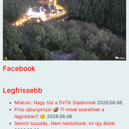
Facebook
Legfrissebb
Miskolc. Nagy tűz a DVTK Stadionnál
2026.08.08.
Friss újburgonya! 🥔 Ti mivel szeretitek a
legjobban? 😊
2026.08.08.
Semmi buzulás…Nem haldoklunk, mi így élünk