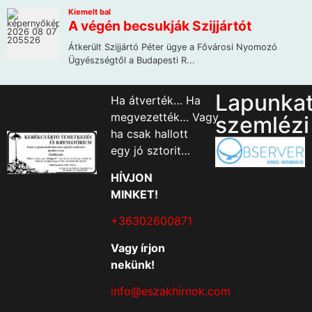
Lapunka
Ha átverték… Ha
megvezették… Vagy
szemlézi
ha csak hallott
egy jó sztorit…
HÍVJON
MINKET!
+36302600871
Vagy írjon
nekünk!
info@eszakhirnok.com